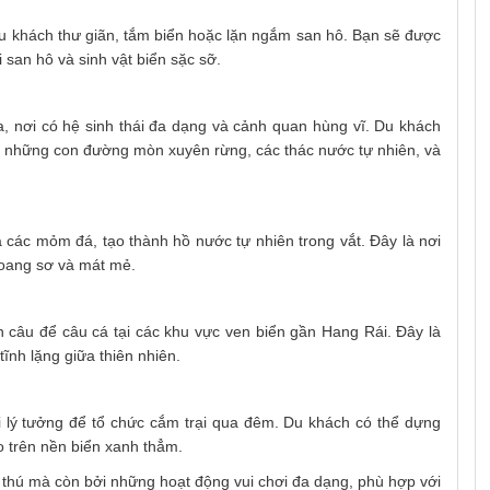
du khách thư giãn, tắm biển hoặc lặn ngắm san hô. Bạn sẽ được
 san hô và sinh vật biển sặc sỡ.
 nơi có hệ sinh thái đa dạng và cảnh quan hùng vĩ. Du khách
há những con đường mòn xuyên rừng, các thác nước tự nhiên, và
 các mỏm đá, tạo thành hồ nước tự nhiên trong vắt. Đây là nơi
 hoang sơ và mát mẻ.
 câu để câu cá tại các khu vực ven biển gần Hang Rái. Đây là
ĩnh lặng giữa thiên nhiên.
i lý tưởng để tổ chức cắm trại qua đêm. Du khách có thể dựng
o trên nền biển xanh thẳm.
 thú mà còn bởi những hoạt động vui chơi đa dạng, phù hợp với