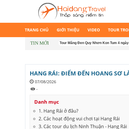
TRANG CHỦ
GIỚI THIỆU
VIDEO
TOUR TR
TIN MỚI
Tour Măng Đen Quy Nhơn Kon Tum 4 ngày 4 đêm
HANG RÁI: ĐIỂM ĐẾN HOANG SƠ 
07/08/2026
-
Danh mục
1. Hang Rái ở đâu?
2. Các hoạt động vui chơi tại Hang Rái
3. Các tour du lịch Ninh Thuận - Hang Rái