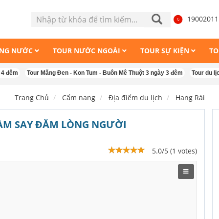
1900201
ONG NƯỚC
TOUR NƯỚC NGOÀI
TOUR SỰ KIỆN
TO
Tour Măng Đen - Kon Tum - Buôn Mê Thuột 3 ngày 3 đêm
Tour du lịch Singap
Trang Chủ
Cẩm nang
Địa điểm du lịch
Hang Rái
LÀM SAY ĐẮM LÒNG NGƯỜI
5.0/5 (1 votes)