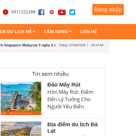
Đăng nhập
Đăng nhập
1
0911222288
UR DU LỊCH HÈ
CẨM NANG
LIÊN HỆ
ore Malaysia 5 ngày 4 đêm
Tour du lịch Singapore Malaysia 4 ngày 3 đêm
T
Friday, 07/08/2026
19:14:55
Tin xem nhiều
Đảo Mây Rút
Hòn Mây Rút: Điểm
Đến Lý Tưởng Cho
Người Yêu Biển
Địa điểm du lịch Đà
Lạt