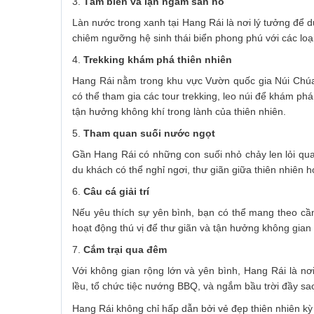
3.
Tắm biển và lặn ngắm san hô
Làn nước trong xanh tại Hang Rái là nơi lý tưởng để 
chiêm ngưỡng hệ sinh thái biển phong phú với các loại
4.
Trekking khám phá thiên nhiên
Hang Rái nằm trong khu vực Vườn quốc gia Núi Chúa,
có thể tham gia các tour trekking, leo núi để khám p
tận hưởng không khí trong lành của thiên nhiên.
5.
Tham quan suối nước ngọt
Gần Hang Rái có những con suối nhỏ chảy len lỏi qua
du khách có thể nghỉ ngơi, thư giãn giữa thiên nhiên
6.
Câu cá giải trí
Nếu yêu thích sự yên bình, bạn có thể mang theo cần
hoạt động thú vị để thư giãn và tận hưởng không gian t
7.
Cắm trại qua đêm
Với không gian rộng lớn và yên bình, Hang Rái là nơ
lều, tổ chức tiệc nướng BBQ, và ngắm bầu trời đầy sa
Hang Rái không chỉ hấp dẫn bởi vẻ đẹp thiên nhiên kỳ