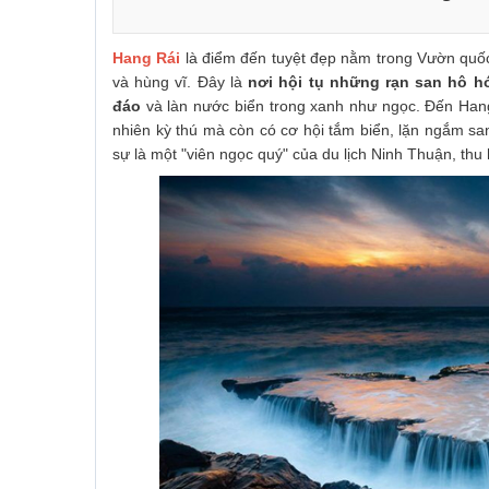
Hang Rái
là điểm đến tuyệt đẹp nằm trong Vườn quốc 
và hùng vĩ. Đây là
nơi hội tụ những rạn san hô h
đáo
và làn nước biển trong xanh như ngọc. Đến Han
nhiên kỳ thú mà còn có cơ hội tắm biển, lặn ngắm s
sự là một "viên ngọc quý" của du lịch Ninh Thuận, thu