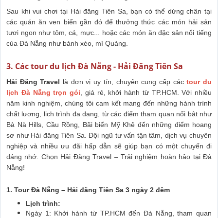
Sau khi vui chơi tại Hải đăng Tiên Sa, bạn có thể dừng chân tại
các quán ăn ven biển gần đó để thưởng thức các món hải sản
tươi ngon như tôm, cá, mực... hoặc các món ăn đặc sản nổi tiếng
của Đà Nẵng như bánh xèo, mì Quảng.
3. Các tour du lịch Đà Nẵng - Hải Đăng Tiên Sa
Hải Đăng Travel
là đơn vị uy tín, chuyên cung cấp các
tour du
lịch Đà Nẵng trọn gói
, giá rẻ, khởi hành từ TP.HCM. Với nhiều
năm kinh nghiệm, chúng tôi cam kết mang đến những hành trình
chất lượng, lịch trình đa dạng, từ các điểm tham quan nổi bật như
Bà Nà Hills, Cầu Rồng, Bãi biển Mỹ Khê đến những điểm hoang
sơ như Hải đăng Tiên Sa. Đội ngũ tư vấn tận tâm, dịch vụ chuyên
nghiệp và nhiều ưu đãi hấp dẫn sẽ giúp bạn có một chuyến đi
đáng nhớ. Chọn Hải Đăng Travel – Trải nghiệm hoàn hảo tại Đà
Nẵng!
1. Tour Đà Nẵng – Hải đăng Tiên Sa 3 ngày 2 đêm
Lịch trình:
Ngày 1: Khởi hành từ TP.HCM đến Đà Nẵng, tham quan