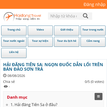
Đăng nhập
Trang chủ
Video
Giới thiệu
Tour trong nước
Tour nước ngoài
Tour sự kiện
Tour du lịch hè
Cẩm nang
Liên hệ
HẢI ĐĂNG TIÊN SA: NGỌN ĐUỐC DẪN LỐI TRÊN
BÁN ĐẢO SƠN TRÀ
08/08/2026
Chia sẻ
0/5 (0 votes)
-
Danh mục
1. Hải đăng Tiên Sa ở đâu?