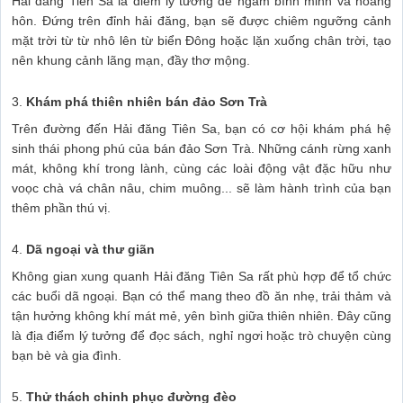
Hải đăng Tiên Sa là điểm lý tưởng để ngắm bình minh và hoàng
hôn. Đứng trên đỉnh hải đăng, bạn sẽ được chiêm ngưỡng cảnh
mặt trời từ từ nhô lên từ biển Đông hoặc lặn xuống chân trời, tạo
nên khung cảnh lãng mạn, đầy thơ mộng.
3.
Khám phá thiên nhiên bán đảo Sơn Trà
Trên đường đến Hải đăng Tiên Sa, bạn có cơ hội khám phá hệ
sinh thái phong phú của bán đảo Sơn Trà. Những cánh rừng xanh
mát, không khí trong lành, cùng các loài động vật đặc hữu như
voọc chà vá chân nâu, chim muông... sẽ làm hành trình của bạn
thêm phần thú vị.
4.
Dã ngoại và thư giãn
Không gian xung quanh Hải đăng Tiên Sa rất phù hợp để tổ chức
các buổi dã ngoại. Bạn có thể mang theo đồ ăn nhẹ, trải thảm và
tận hưởng không khí mát mẻ, yên bình giữa thiên nhiên. Đây cũng
là địa điểm lý tưởng để đọc sách, nghỉ ngơi hoặc trò chuyện cùng
bạn bè và gia đình.
5.
Thử thách chinh phục đường đèo