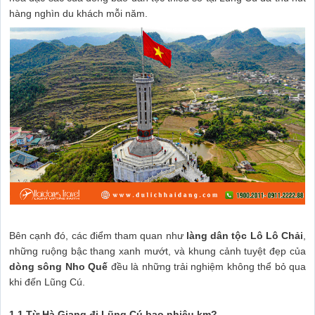
hàng nghìn du khách mỗi năm.
Bên cạnh đó, các điểm tham quan như
làng dân tộc Lô Lô Chải
,
những ruộng bậc thang xanh mướt, và khung cảnh tuyệt đẹp của
dòng sông Nho Quế
đều là những trải nghiệm không thể bỏ qua
khi đến Lũng Cú.
1.1 Từ Hà Giang đi Lũng Cú bao nhiêu km?