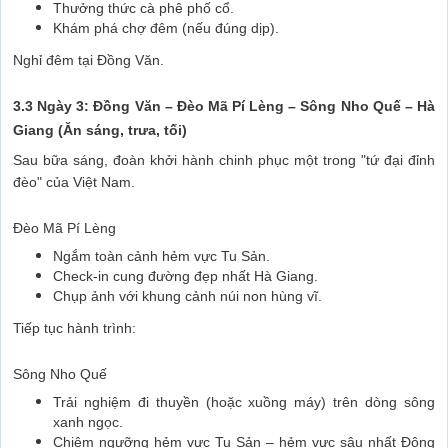
Thưởng thức cà phê phố cổ.
Khám phá chợ đêm (nếu đúng dịp).
Nghỉ đêm tại Đồng Văn.
3.3 Ngày 3: Đồng Văn – Đèo Mã Pí Lèng – Sông Nho Quế – Hà
Giang (Ăn sáng, trưa, tối)
Sau bữa sáng, đoàn khởi hành chinh phục một trong "tứ đại đỉnh
đèo" của Việt Nam.
Đèo Mã Pí Lèng
Ngắm toàn cảnh hẻm vực Tu Sản.
Check-in cung đường đẹp nhất Hà Giang.
Chụp ảnh với khung cảnh núi non hùng vĩ.
Tiếp tục hành trình:
Sông Nho Quế
Trải nghiệm đi thuyền (hoặc xuồng máy) trên dòng sông
xanh ngọc.
Chiêm ngưỡng hẻm vực Tu Sản – hẻm vực sâu nhất Đông