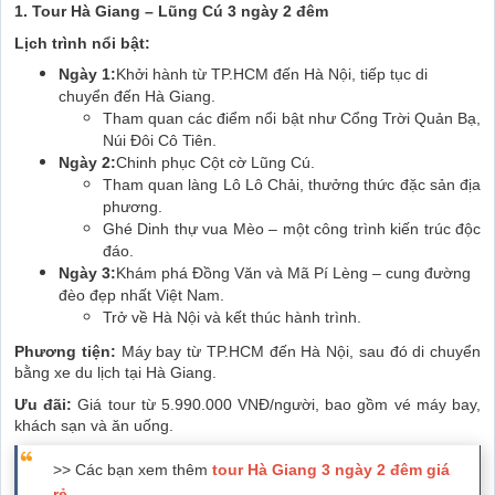
1. Tour Hà Giang – Lũng Cú 3 ngày 2 đêm
Lịch trình nổi bật:
Ngày 1:
Khởi hành từ TP.HCM đến Hà Nội, tiếp tục di
chuyển đến Hà Giang.
Tham quan các điểm nổi bật như Cổng Trời Quản Bạ,
Núi Đôi Cô Tiên.
Ngày 2:
Chinh phục Cột cờ Lũng Cú.
Tham quan làng Lô Lô Chải, thưởng thức đặc sản địa
phương.
Ghé Dinh thự vua Mèo – một công trình kiến trúc độc
đáo.
Ngày 3:
Khám phá Đồng Văn và Mã Pí Lèng – cung đường
đèo đẹp nhất Việt Nam.
Trở về Hà Nội và kết thúc hành trình.
Phương tiện:
Máy bay từ TP.HCM đến Hà Nội, sau đó di chuyển
bằng xe du lịch tại Hà Giang.
Ưu đãi:
Giá tour từ 5.990.000 VNĐ/người, bao gồm vé máy bay,
khách sạn và ăn uống.
>> Các bạn xem thêm
tour Hà Giang 3 ngày 2 đêm giá
rẻ