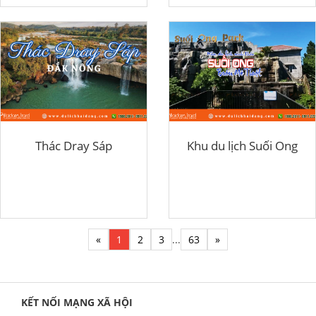
Thác Dray Sáp
Khu du lịch Suối Ong
«
1
2
3
...
63
»
KẾT NỐI MẠNG XÃ HỘI