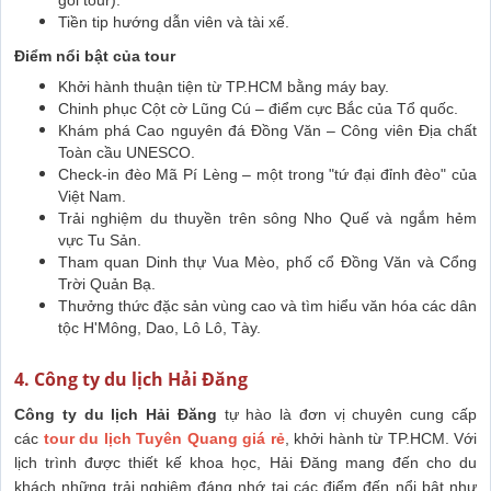
Tiền tip hướng dẫn viên và tài xế.
Điểm nổi bật của tour
Khởi hành thuận tiện từ TP.HCM bằng máy bay.
Chinh phục Cột cờ Lũng Cú – điểm cực Bắc của Tổ quốc.
Khám phá Cao nguyên đá Đồng Văn – Công viên Địa chất
Toàn cầu UNESCO.
Check-in đèo Mã Pí Lèng – một trong "tứ đại đỉnh đèo" của
Việt Nam.
Trải nghiệm du thuyền trên sông Nho Quế và ngắm hẻm
vực Tu Sản.
Tham quan Dinh thự Vua Mèo, phố cổ Đồng Văn và Cổng
Trời Quản Bạ.
Thưởng thức đặc sản vùng cao và tìm hiểu văn hóa các dân
tộc H'Mông, Dao, Lô Lô, Tày.
4. Công ty du lịch Hải Đăng
Công ty du lịch Hải Đăng
tự hào là đơn vị chuyên cung cấp
các
tour du lịch Tuyên Quang
giá rẻ
, khởi hành từ TP.HCM. Với
lịch trình được thiết kế khoa học, Hải Đăng mang đến cho du
khách những trải nghiệm đáng nhớ tại các điểm đến nổi bật như