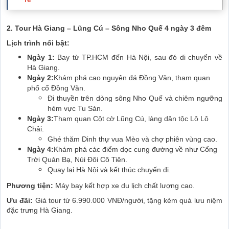
2. Tour Hà Giang – Lũng Cú – Sông Nho Quế 4 ngày 3 đêm
Lịch trình nổi bật:
Ngày 1:
Bay từ TP.HCM đến Hà Nội, sau đó di chuyển về
Hà Giang.
Ngày 2:
Khám phá cao nguyên đá Đồng Văn, tham quan
phố cổ Đồng Văn.
Đi thuyền trên dòng sông Nho Quế và chiêm ngưỡng
hẻm vực Tu Sản.
Ngày 3:
Tham quan Cột cờ Lũng Cú, làng dân tộc Lô Lô
Chải.
Ghé thăm Dinh thự vua Mèo và chợ phiên vùng cao.
Ngày 4:
Khám phá các điểm dọc cung đường về như Cổng
Trời Quản Bạ, Núi Đôi Cô Tiên.
Quay lại Hà Nội và kết thúc chuyến đi.
Phương tiện:
Máy bay kết hợp xe du lịch chất lượng cao.
Ưu đãi:
Giá tour từ 6.990.000 VNĐ/người, tặng kèm quà lưu niệm
đặc trưng Hà Giang.