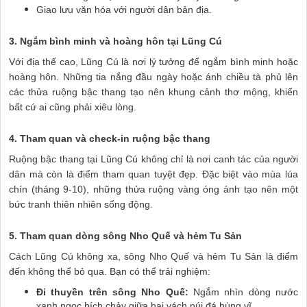
Giao lưu văn hóa với người dân bản địa.
3. Ngắm bình minh và hoàng hôn tại Lũng Cú
Với địa thế cao, Lũng Cú là nơi lý tưởng để ngắm bình minh hoặc
hoàng hôn. Những tia nắng đầu ngày hoặc ánh chiều tà phủ lên
các thửa ruộng bậc thang tạo nên khung cảnh thơ mộng, khiến
bất cứ ai cũng phải xiêu lòng.
4. Tham quan và check-in ruộng bậc thang
Ruộng bậc thang tại Lũng Cú không chỉ là nơi canh tác của người
dân mà còn là điểm tham quan tuyệt đẹp. Đặc biệt vào mùa lúa
chín (tháng 9-10), những thửa ruộng vàng óng ánh tạo nên một
bức tranh thiên nhiên sống động.
5. Tham quan dòng sông Nho Quế và hẻm Tu Sản
Cách Lũng Cú không xa, sông Nho Quế và hẻm Tu Sản là điểm
đến không thể bỏ qua. Bạn có thể trải nghiệm:
Đi thuyền trên sông Nho Quế:
Ngắm nhìn dòng nước
xanh ngọc bích chảy giữa hai vách núi đá hùng vĩ.