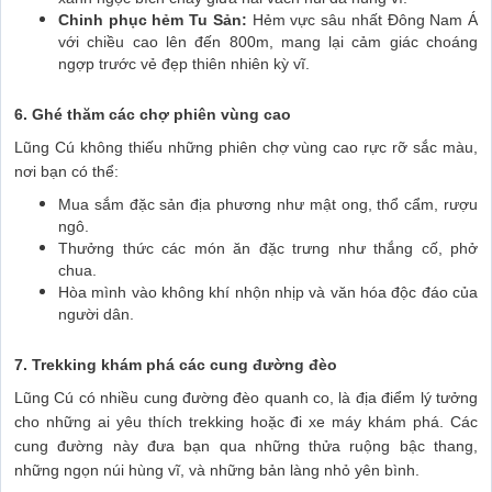
Chinh phục hẻm Tu Sản:
Hẻm vực sâu nhất Đông Nam Á
với chiều cao lên đến 800m, mang lại cảm giác choáng
ngợp trước vẻ đẹp thiên nhiên kỳ vĩ.
6. Ghé thăm các chợ phiên vùng cao
Lũng Cú không thiếu những phiên chợ vùng cao rực rỡ sắc màu,
nơi bạn có thể:
Mua sắm đặc sản địa phương như mật ong, thổ cẩm, rượu
ngô.
Thưởng thức các món ăn đặc trưng như thắng cố, phở
chua.
Hòa mình vào không khí nhộn nhịp và văn hóa độc đáo của
người dân.
7. Trekking khám phá các cung đường đèo
Lũng Cú có nhiều cung đường đèo quanh co, là địa điểm lý tưởng
cho những ai yêu thích trekking hoặc đi xe máy khám phá. Các
cung đường này đưa bạn qua những thửa ruộng bậc thang,
những ngọn núi hùng vĩ, và những bản làng nhỏ yên bình.