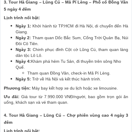
3. Tour Hà Giang – Lũng Cú – Mã Pí Lèng – Phố cổ Đồng Văn
5 ngày 4 đêm
Lịch trình nổi bật:
Ngày 1:
Khởi hành từ TP.HCM đi Hà Nội, di chuyển đến Hà
Giang.
Ngày 2:
Tham quan Dốc Bắc Sum, Cổng Trời Quản Bạ, Núi
Đôi Cô Tiên.
Ngày 3:
Chinh phục đỉnh Cột cờ Lũng Cú, tham quan làng
dân tộc Lô Lô.
Ngày 4:
Khám phá hẻm Tu Sản, đi thuyền trên sông Nho
Quế.
Tham quan Đồng Văn, check-in Mã Pí Lèng.
Ngày 5:
Trở về Hà Nội và kết thúc hành trình.
Phương tiện:
Máy bay kết hợp xe du lịch hoặc xe limousine.
Ưu đãi:
Giá tour từ 7.990.000 VNĐ/người, bao gồm trọn gói ăn
uống, khách sạn và vé tham quan.
4. Tour Hà Giang – Lũng Cú – Chợ phiên vùng cao 4 ngày 3
đêm
Lịch trình nổi bật: