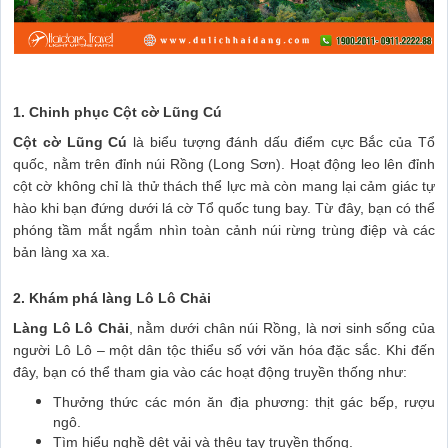
1. Chinh phục Cột cờ Lũng Cú
Cột cờ Lũng Cú
là biểu tượng đánh dấu điểm cực Bắc của Tổ
quốc, nằm trên đỉnh núi Rồng (Long Sơn). Hoạt động leo lên đỉnh
cột cờ không chỉ là thử thách thể lực mà còn mang lại cảm giác tự
hào khi bạn đứng dưới lá cờ Tổ quốc tung bay. Từ đây, bạn có thể
phóng tầm mắt ngắm nhìn toàn cảnh núi rừng trùng điệp và các
bản làng xa xa.
2. Khám phá làng Lô Lô Chải
Làng Lô Lô Chải
, nằm dưới chân núi Rồng, là nơi sinh sống của
người Lô Lô – một dân tộc thiểu số với văn hóa đặc sắc. Khi đến
đây, bạn có thể tham gia vào các hoạt động truyền thống như:
Thưởng thức các món ăn địa phương: thịt gác bếp, rượu
ngô.
Tìm hiểu nghề dệt vải và thêu tay truyền thống.