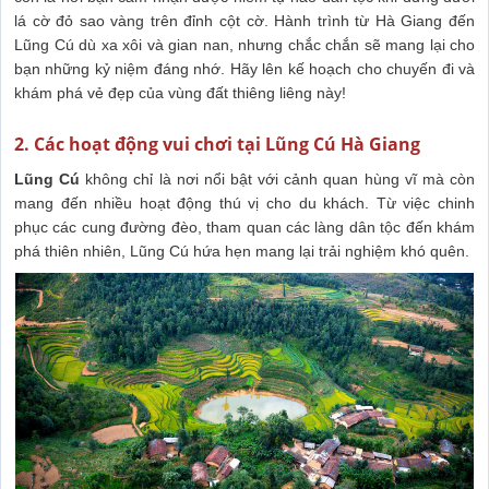
lá cờ đỏ sao vàng trên đỉnh cột cờ. Hành trình từ Hà Giang đến
Lũng Cú dù xa xôi và gian nan, nhưng chắc chắn sẽ mang lại cho
bạn những kỷ niệm đáng nhớ. Hãy lên kế hoạch cho chuyến đi và
khám phá vẻ đẹp của vùng đất thiêng liêng này!
2. Các hoạt động vui chơi tại Lũng Cú Hà Giang
Lũng Cú
không chỉ là nơi nổi bật với cảnh quan hùng vĩ mà còn
mang đến nhiều hoạt động thú vị cho du khách. Từ việc chinh
phục các cung đường đèo, tham quan các làng dân tộc đến khám
phá thiên nhiên, Lũng Cú hứa hẹn mang lại trải nghiệm khó quên.