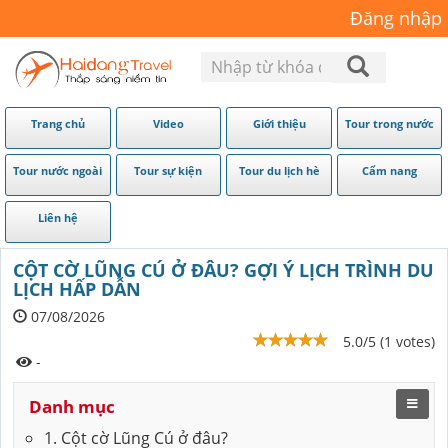
Đăng nhập
Trang chủ
Video
Giới thiệu
Tour trong nước
Tour nước ngoài
Tour sự kiện
Tour du lịch hè
Cẩm nang
Liên hệ
CỘT CỜ LŨNG CÚ Ở ĐÂU? GỢI Ý LỊCH TRÌNH DU
LỊCH HẤP DẪN
07/08/2026
5.0/5 (1 votes)
-
Danh mục
1. Cột cờ Lũng Cú ở đâu?