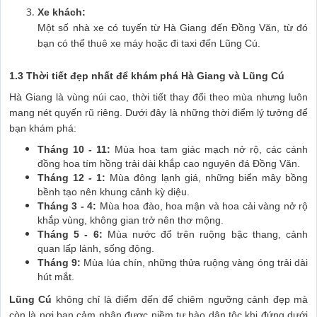
Xe khách:
Một số nhà xe có tuyến từ Hà Giang đến Đồng Văn, từ đó
bạn có thể thuê xe máy hoặc đi taxi đến Lũng Cú.
1.3 Thời tiết đẹp nhất để khám phá Hà Giang và Lũng Cú
Hà Giang là vùng núi cao, thời tiết thay đổi theo mùa nhưng luôn
mang nét quyến rũ riêng. Dưới đây là những thời điểm lý tưởng để
bạn khám phá:
Tháng 10 - 11:
Mùa hoa tam giác mạch nở rộ, các cánh
đồng hoa tím hồng trải dài khắp cao nguyên đá Đồng Văn.
Tháng 12 - 1:
Mùa đông lạnh giá, những biển mây bồng
bềnh tạo nên khung cảnh kỳ diệu.
Tháng 3 - 4:
Mùa hoa đào, hoa mận và hoa cải vàng nở rộ
khắp vùng, không gian trở nên thơ mộng.
Tháng 5 - 6:
Mùa nước đổ trên ruộng bậc thang, cảnh
quan lấp lánh, sống động.
Tháng 9:
Mùa lúa chín, những thửa ruộng vàng óng trải dài
hút mắt.
Lũng Cú
không chỉ là điểm đến để chiêm ngưỡng cảnh đẹp mà
còn là nơi bạn cảm nhận được niềm tự hào dân tộc khi đứng dưới