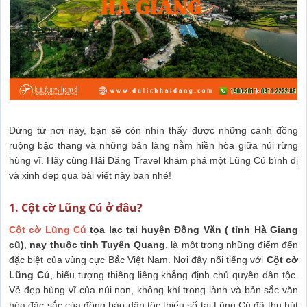
Đứng từ nơi này, bạn sẽ còn nhìn thấy được những cánh đồng
ruộng bậc thang và những bản làng nằm hiền hòa giữa núi rừng
hùng vĩ. Hãy cùng Hải Đăng Travel khám phá một Lũng Cú bình dị
và xinh đẹp qua bài viết này bạn nhé!
1. Cột cờ Lũng Cú ở đâu?
Cột cờ Lũng Cú
tọa lạc tại huyện Đồng Văn ( tỉnh Hà Giang
cũ)
,
nay thuộc tỉnh Tuyên Quang
, là một trong những điểm đến
đặc biệt của vùng cực Bắc Việt Nam. Nơi đây nổi tiếng với
Cột cờ
Lũng Cú
, biểu tượng thiêng liêng khẳng định chủ quyền dân tộc.
Vẻ đẹp hùng vĩ của núi non, không khí trong lành và bản sắc văn
hóa đặc sắc của đồng bào dân tộc thiểu số tại Lũng Cú đã thu hút