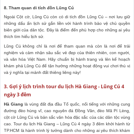
8. Tham quan di tích đồn Lũng Cú
Ngoài Cột cờ, Lũng Cú còn có di tích đồn Lũng Cú – nơi lưu giữ
những dấu ấn lịch sử gắn liền với hành trình bảo vệ chủ quyền
biên giới của dân tộc. Đây là điểm đến phù hợp cho những ai yêu
thích tìm hiểu lịch sử.
Lũng Cú không chỉ là nơi để tham quan mà còn là nơi để trải
nghiệm và cảm nhận sâu sắc vẻ đẹp của thiên nhiên, con người,
và văn hóa Việt Nam. Hãy chuẩn bị hành trang và lên kế hoạch
khám phá Lũng Cú để tận hưởng những hoạt động vui chơi thú vị
và ý nghĩa tại mảnh đất thiêng liêng này!
3. Gợi ý lịch trình tour du lịch Hà Giang - Lũng Cú 4
ngày 3 đêm
Hà Giang
là vùng đất địa đầu Tổ quốc, nổi tiếng với những cung
đường đèo hùng vĩ, cao nguyên đá Đồng Văn, đèo Mã Pí Lèng,
cột cờ Lũng Cú và bản sắc văn hóa đặc sắc của các dân tộc vùng
cao. Tour du lịch Hà Giang – Lũng Cú 4 ngày 3 đêm khởi hành từ
TP.HCM là hành trình lý tưởng dành cho những ai yêu thích khám