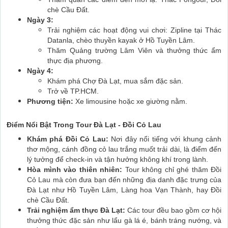
chè Cầu Đất.
Ngày 3:
Trải nghiệm các hoạt động vui chơi: Zipline tại Thác
Datanla, chèo thuyền kayak ở Hồ Tuyền Lâm.
Thăm Quảng trường Lâm Viên và thưởng thức ẩm
thực địa phương.
Ngày 4:
Khám phá Chợ Đà Lạt, mua sắm đặc sản.
Trở về TP.HCM.
Phương tiện:
Xe limousine hoặc xe giường nằm.
Điểm Nổi Bật Trong Tour Đà Lạt - Đồi Cỏ Lau
Khám phá Đồi Cỏ Lau:
Nơi đây nổi tiếng với khung cảnh
thơ mộng, cánh đồng cỏ lau trắng muốt trải dài, là điểm đến
lý tưởng để check-in và tận hưởng không khí trong lành.
Hòa mình vào thiên nhiên:
Tour không chỉ ghé thăm Đồi
Cỏ Lau mà còn đưa bạn đến những địa danh đặc trưng của
Đà Lạt như Hồ Tuyền Lâm, Làng hoa Vạn Thành, hay Đồi
chè Cầu Đất.
Trải nghiệm ẩm thực Đà Lạt:
Các tour đều bao gồm cơ hội
thưởng thức đặc sản như lẩu gà lá é, bánh tráng nướng, và