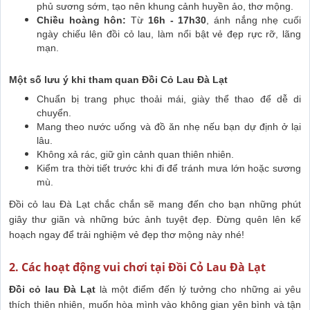
phủ sương sớm, tạo nên khung cảnh huyền ảo, thơ mộng.
Chiều hoàng hôn:
Từ
16h - 17h30
, ánh nắng nhẹ cuối
ngày chiếu lên đồi cỏ lau, làm nổi bật vẻ đẹp rực rỡ, lãng
mạn.
Một số lưu ý khi tham quan Đồi Cỏ Lau Đà Lạt
Chuẩn bị trang phục thoải mái, giày thể thao để dễ di
chuyển.
Mang theo nước uống và đồ ăn nhẹ nếu bạn dự định ở lại
lâu.
Không xả rác, giữ gìn cảnh quan thiên nhiên.
Kiểm tra thời tiết trước khi đi để tránh mưa lớn hoặc sương
mù.
Đồi cỏ lau Đà Lạt chắc chắn sẽ mang đến cho bạn những phút
giây thư giãn và những bức ảnh tuyệt đẹp. Đừng quên lên kế
hoạch ngay để trải nghiệm vẻ đẹp thơ mộng này nhé!
2. Các hoạt động vui chơi tại Đồi Cỏ Lau Đà Lạt
Đồi cỏ lau Đà Lạt
là một điểm đến lý tưởng cho những ai yêu
thích thiên nhiên, muốn hòa mình vào không gian yên bình và tận