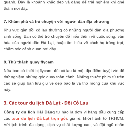
quanh. Đây là khoảnh khắc đẹp và đáng để trải nghiệm khi ghé
thăm nơi đây.
7. Khám phá và trò chuyện với người dân địa phương
Khu vực gần đồi cỏ lau thường có những người dân địa phương
sinh sống. Bạn có thể trò chuyện để hiểu thêm về cuộc sống, văn
hóa của người dân Đà Lạt, hoặc tìm hiểu về cách họ trồng trọt,
chăm sóc cảnh quan nơi đây.
8. Thử thách quay flycam
Nếu bạn có thiết bị flycam, đồi cỏ lau là một địa điểm tuyệt vời để
thử nghiệm những góc quay toàn cảnh. Những thước phim từ trên
cao sẽ giúp bạn lưu giữ vẻ đẹp bao la và thơ mộng của khu vực
này.
3. Các tour du lịch Đà Lạt - Đồi Cỏ Lau
Công ty du lịch Hải Đăng
tự hào là đơn vị hàng đầu cung cấp
các
tour du lịch Đà Lạt trọn gói
, giá rẻ, khởi hành từ TP.HCM.
Với lịch trình đa dạng, dịch vụ chất lượng cao, và đội ngũ nhân