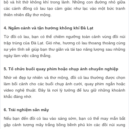
bộ và hít thở không khí trong lành. Những con đường nhỏ giữa
các cánh đồng cỏ lau tạo cảm giác như lạc vào một bức tranh
thiên nhiên đầy thơ mộng.
4. Ngắm cảnh và tận hưởng không khí Đà Lạt
Từ đồi cỏ lau, bạn có thể chiêm ngưỡng toàn cảnh vùng đồi núi
trập trùng của Đà Lạt. Gió nhẹ, hương cỏ lau thoang thoảng cùng
sự yên tĩnh sẽ giúp bạn thư giãn và tái tạo năng lượng sau những
ngày làm việc căng thẳng.
5. Tổ chức buổi quay phim hoặc chụp ảnh chuyên nghiệp
Nhờ vẻ đẹp tự nhiên và thơ mộng, đồi cỏ lau thường được chọn
làm bối cảnh cho các buổi chụp ảnh cưới, quay phim ngắn hoặc
video nghệ thuật. Đây là nơi lý tưởng để lưu giữ những khoảnh
khắc đáng nhớ.
6. Trải nghiệm săn mây
Nếu bạn đến đồi cỏ lau vào sáng sớm, bạn có thể may mắn bắt
gặp cảnh tượng mây trắng bồng bềnh phủ kín các đồi núi xung