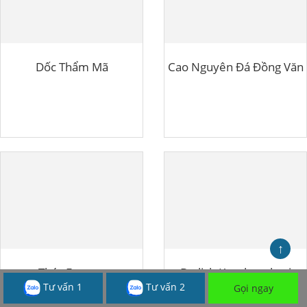
Dốc Thẩm Mã
Cao Nguyên Đá Đồng Văn
↑
Thác Erawan
Du lịch Kanchanaburi
Tư vấn 1
Tư vấn 2
Gọi ngay