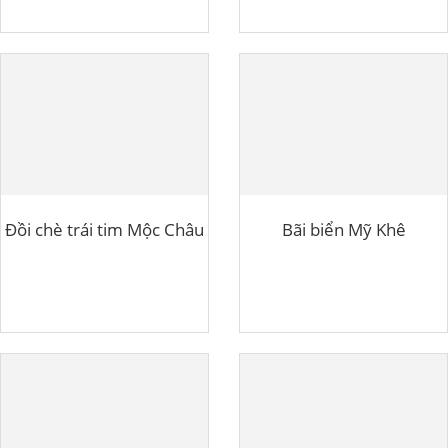
Đồi chè trái tim Mộc Châu
Bãi biển Mỹ Khê