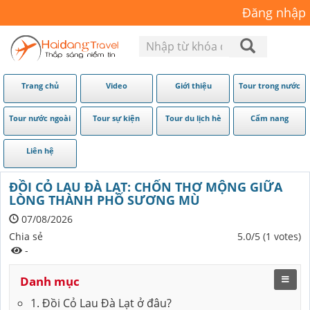
Đăng nhập
Trang chủ
Video
Giới thiệu
Tour trong nước
Tour nước ngoài
Tour sự kiện
Tour du lịch hè
Cẩm nang
Liên hệ
ĐỒI CỎ LAU ĐÀ LẠT: CHỐN THƠ MỘNG GIỮA
LÒNG THÀNH PHỐ SƯƠNG MÙ
07/08/2026
Chia sẻ
5.0/5 (1 votes)
-
Danh mục
1. Đồi Cỏ Lau Đà Lạt ở đâu?