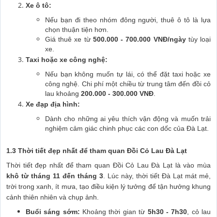
Xe ô tô:
Nếu bạn đi theo nhóm đông người, thuê ô tô là lựa
chọn thuận tiện hơn.
Giá thuê xe từ
500.000 - 700.000 VNĐ/ngày
tùy loại
xe.
Taxi hoặc xe công nghệ:
Nếu bạn không muốn tự lái, có thể đặt taxi hoặc xe
công nghệ. Chi phí một chiều từ trung tâm đến đồi cỏ
lau khoảng
200.000 - 300.000 VNĐ
.
Xe đạp địa hình:
Dành cho những ai yêu thích vận động và muốn trải
nghiệm cảm giác chinh phục các con dốc của Đà Lạt.
1.3 Thời tiết đẹp nhất để tham quan Đồi Cỏ Lau Đà Lạt
Thời tiết đẹp nhất để tham quan Đồi Cỏ Lau Đà Lạt là vào mùa
khô từ tháng 11 đến tháng 3
. Lúc này, thời tiết Đà Lạt mát mẻ,
trời trong xanh, ít mưa, tạo điều kiện lý tưởng để tận hưởng khung
cảnh thiên nhiên và chụp ảnh.
Buổi sáng sớm:
Khoảng thời gian từ
5h30 - 7h30
, cỏ lau