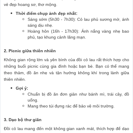
vẻ đẹp hoang sơ, thơ mộng.
Thời điểm chụp ảnh đẹp nhất:
Sáng sớm (5h30 - 7h30): Cỏ lau phủ sương mờ, ánh
sáng dịu nhẹ.
Hoàng hôn (16h - 17h30): Ánh nắng vàng nhẹ bao
phủ, tạo khung cảnh lãng mạn.
2. Picnic giữa thiên nhiên
Không gian rộng lớn và yên bình của đồi cỏ lau rất thích hợp cho
những buổi picnic cùng gia đình hoặc bạn bè. Bạn có thể mang
theo thảm, đồ ăn nhẹ và tận hưởng không khí trong lành giữa
thiên nhiên.
Gợi ý:
Chuẩn bị đồ ăn đơn giản như bánh mì, trái cây, đồ
uống.
Mang theo túi đựng rác để bảo vệ môi trường.
3. Dạo bộ thư giãn
Đồi cỏ lau mang đến một không gian xanh mát, thích hợp để dạo