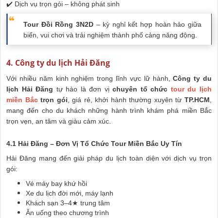
✔️ Dịch vụ trọn gói – không phát sinh
Tour Đồi Rồng 3N2D
– kỳ nghỉ kết hợp hoàn hảo giữa
biển, vui chơi và trải nghiệm thành phố cảng năng động.
4. Công ty du lịch Hải Đăng
Với nhiều năm kinh nghiệm trong lĩnh vực lữ hành,
Công ty du
lịch Hải Đăng
tự hào là đơn vị
chuyên tổ chức
tour du lịch
miền Bắc
trọn gói
, giá rẻ, khởi hành thường xuyên từ
TP.HCM
,
mang đến cho du khách những hành trình khám phá miền Bắc
trọn vẹn, an tâm và giàu cảm xúc.
4.1 Hải Đăng – Đơn Vị Tổ Chức Tour Miền Bắc Uy Tín
Hải Đăng mang đến giải pháp du lịch toàn diện với dịch vụ trọn
gói:
Vé máy bay khứ hồi
Xe du lịch đời mới, máy lạnh
Khách sạn 3–4★ trung tâm
Ăn uống theo chương trình