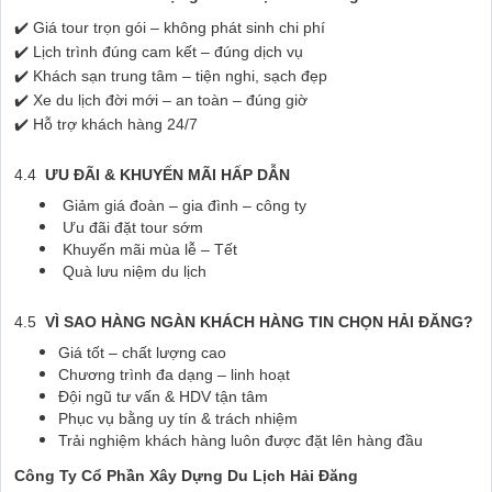
✔️ Giá tour trọn gói – không phát sinh chi phí
✔️ Lịch trình đúng cam kết – đúng dịch vụ
✔️ Khách sạn trung tâm – tiện nghi, sạch đẹp
✔️ Xe du lịch đời mới – an toàn – đúng giờ
✔️ Hỗ trợ khách hàng 24/7
4.4
ƯU ĐÃI & KHUYẾN MÃI HẤP DẪN
Giảm giá đoàn – gia đình – công ty
Ưu đãi đặt tour sớm
Khuyến mãi mùa lễ – Tết
Quà lưu niệm du lịch
4.5
VÌ SAO HÀNG NGÀN KHÁCH HÀNG TIN CHỌN HẢI ĐĂNG?
Giá tốt – chất lượng cao
Chương trình đa dạng – linh hoạt
Đội ngũ tư vấn & HDV tận tâm
Phục vụ bằng uy tín & trách nhiệm
Trải nghiệm khách hàng luôn được đặt lên hàng đầu
Công Ty Cổ Phần Xây Dựng Du Lịch Hải Đăng