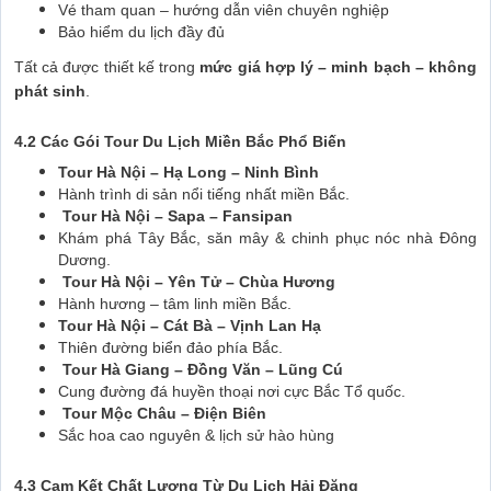
Vé tham quan – hướng dẫn viên chuyên nghiệp
Bảo hiểm du lịch đầy đủ
Tất cả được thiết kế trong
mức giá hợp lý – minh bạch – không
phát sinh
.
4.2 Các Gói Tour Du Lịch Miền Bắc Phổ Biến
Tour Hà Nội – Hạ Long – Ninh Bình
Hành trình di sản nổi tiếng nhất miền Bắc.
Tour Hà Nội – Sapa – Fansipan
Khám phá Tây Bắc, săn mây & chinh phục nóc nhà Đông
Dương.
Tour Hà Nội – Yên Tử – Chùa Hương
Hành hương – tâm linh miền Bắc.
Tour Hà Nội – Cát Bà – Vịnh Lan Hạ
Thiên đường biển đảo phía Bắc.
Tour Hà Giang – Đồng Văn – Lũng Cú
Cung đường đá huyền thoại nơi cực Bắc Tổ quốc.
Tour Mộc Châu – Điện Biên
Sắc hoa cao nguyên & lịch sử hào hùng
4.3 Cam Kết Chất Lượng Từ Du Lịch Hải Đăng