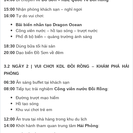
15:00
Nhận phòng khách sạn – nghỉ ngơi
16:00
Tự do vui chơi:
Bãi biển nhân tạo Dragon Ocean
Công viên nước – hồ tạo sóng – trượt nước
Phố đi bộ biển – quảng trường ánh sáng
18:30
Dùng bữa tối hải sản
20:00
Dạo biển Đồ Sơn về đêm
3.2 NGÀY 2 | VUI CHƠI KDL ĐỒI RỒNG – KHÁM PHÁ HẢI
PHÒNG
06:30
Ăn sáng buffet tại khách sạn
08:00
Tiếp tục trải nghiệm
Công viên nước Đồi Rồng
:
Đường trượt mạo hiểm
Hồ tạo sóng
Khu vui chơi trẻ em
12:00
Ăn trưa tại nhà hàng trong khu du lịch
14:00
Khởi hành tham quan trung tâm
Hải Phòng
: