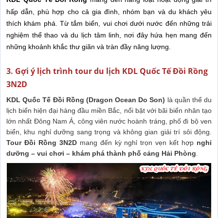
hấp dẫn, phù hợp cho cả gia đình, nhóm bạn và du khách yêu
thích khám phá. Từ tắm biển, vui chơi dưới nước đến những trải
nghiệm thể thao và du lịch tâm linh, nơi đây hứa hẹn mang đến
những khoảnh khắc thư giãn và tràn đầy năng lượng.
3. Gợi ý lịch trình tour du lịch KDL Quốc Tế Đồi Rồng
3N2D
KDL Quốc Tế Đồi Rồng (Dragon Ocean Do Son)
là quần thể du
lịch biển hiện đại hàng đầu miền Bắc, nổi bật với bãi biển nhân tạo
lớn nhất Đông Nam Á, công viên nước hoành tráng, phố đi bộ ven
biển, khu nghỉ dưỡng sang trọng và không gian giải trí sôi động.
Tour Đồi Rồng 3N2D
mang đến kỳ nghỉ trọn vẹn kết hợp
nghỉ
dưỡng – vui chơi – khám phá thành phố cảng Hải Phòng
.