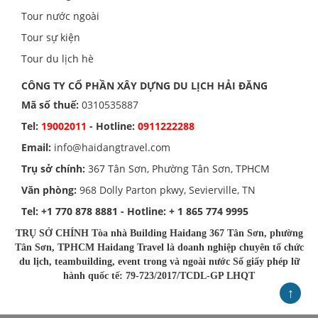
Tour nước ngoài
Tour sự kiện
Tour du lịch hè
CÔNG TY CỔ PHẦN XÂY DỰNG DU LỊCH HẢI ĐĂNG
Mã số thuế:
0310535887
Tel:
19002011
- Hotline:
0911222288
Email:
info@haidangtravel.com
Trụ sở chính:
367 Tân Sơn, Phường Tân Sơn, TPHCM
Văn phòng:
968 Dolly Parton pkwy, Sevierville, TN
Tel:
+1 770 878 8881
- Hotline:
+ 1 865 774 9995
TRỤ SỞ CHÍNH Tòa nhà Building Haidang 367 Tân Sơn, phường
Tân Sơn, TPHCM Haidang Travel là doanh nghiệp chuyên tổ chức
du lịch, teambuilding, event trong và ngoài nước Số giấy phép lữ
hành quốc tế: 79-723/2017/TCDL-GP LHQT
↑