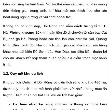
biển nổi tiếng tại Việt Nam. Với lợi thế nằm sát biển, nơi đây mang
đến không gian trong lành, khí hậu mát mẻ, thích hợp cho các
hoạt động nghỉ dưỡng và vui chơi ngoài trời.
Không chỉ có vị trí đẹp, Đồi Rồng còn nằm
cách trung tâm TP.
Hải Phòng khoảng 20km
, thuận tiện để di chuyển từ sân bay Cát
Bi, nhà ga Hải Phòng hoặc các tỉnh lân cận như Hà Nội, Quảng
Ninh. Bên cạnh đó, khu du lịch còn gần các địa danh nổi tiếng
khác như bãi biển Đồ Sơn, đảo Hòn Dáu, tạo điều kiện thuận lợi
cho du khách kết hợp tham quan nhiều địa điểm trong một hành
trình.
1.2. Quy mô khu du lịch
Khu du lịch Quốc Tế Đồi Rồng có diện tích rộng khoảng
480 ha
,
được quy hoạch theo mô hình phức hợp với nhiều hạng mục ấn
tượng. Điểm nhấn nổi bật của khu du lịch bao gồm:
Bãi biển nhân tạo
rộng lớn, với hệ thống lọc nước biển