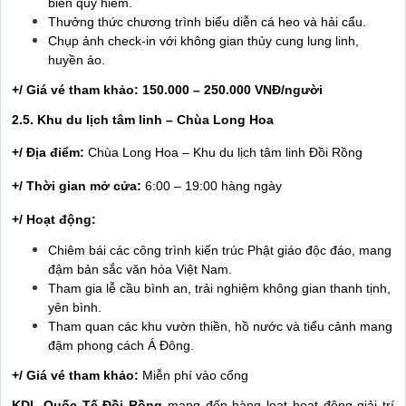
biển quý hiếm.
Thưởng thức chương trình biểu diễn cá heo và hải cẩu.
Chụp ảnh check-in với không gian thủy cung lung linh,
huyền ảo.
+/ Giá vé tham khảo:
150.000 – 250.000 VNĐ/người
2.5. Khu du lịch tâm linh – Chùa Long Hoa
+/ Địa điểm:
Chùa Long Hoa – Khu du lịch tâm linh Đồi Rồng
+/ Thời gian mở cửa:
6:00 – 19:00 hàng ngày
+/ Hoạt động:
Chiêm bái các công trình kiến trúc Phật giáo độc đáo, mang
đậm bản sắc văn hóa Việt Nam.
Tham gia lễ cầu bình an, trải nghiệm không gian thanh tịnh,
yên bình.
Tham quan các khu vườn thiền, hồ nước và tiểu cảnh mang
đậm phong cách Á Đông.
+/ Giá vé tham khảo:
Miễn phí vào cổng
KDL Quốc Tế Đồi Rồng
mang đến hàng loạt hoạt động giải trí