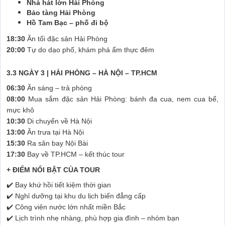
Nhà hát lớn Hải Phòng
Bảo tàng Hải Phòng
Hồ Tam Bạc – phố đi bộ
18:30
Ăn tối đặc sản Hải Phòng
20:00
Tự do dạo phố, khám phá ẩm thực đêm
3.3 NGÀY 3 | HẢI PHÒNG – HÀ NỘI – TP.HCM
06:30
Ăn sáng – trả phòng
08:00
Mua sắm đặc sản Hải Phòng: bánh đa cua, nem cua bể,
mực khô
10:30
Di chuyển về Hà Nội
13:00
Ăn trưa tại Hà Nội
15:30
Ra sân bay Nội Bài
17:30
Bay về TP.HCM – kết thúc tour
+ ĐIỂM NỔI BẬT CỦA TOUR
✔️ Bay khứ hồi tiết kiệm thời gian
✔️ Nghỉ dưỡng tại khu du lịch biển đẳng cấp
✔️ Công viên nước lớn nhất miền Bắc
✔️ Lịch trình nhẹ nhàng, phù hợp gia đình – nhóm bạn