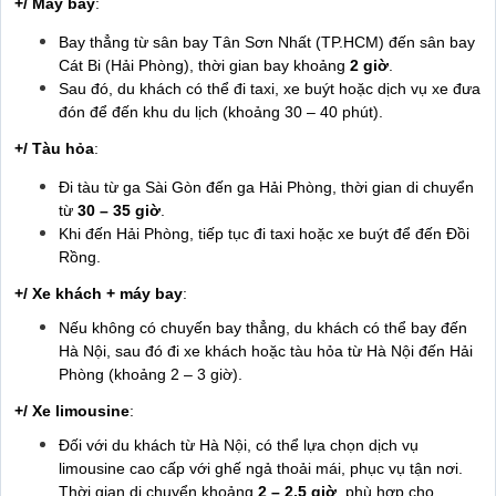
+/ Máy bay
:
Bay thẳng từ sân bay Tân Sơn Nhất (TP.HCM) đến sân bay
Cát Bi (Hải Phòng), thời gian bay khoảng
2 giờ
.
Sau đó, du khách có thể đi taxi, xe buýt hoặc dịch vụ xe đưa
đón để đến khu du lịch (khoảng 30 – 40 phút).
+/ Tàu hỏa
:
Đi tàu từ ga Sài Gòn đến ga Hải Phòng, thời gian di chuyển
từ
30 – 35 giờ
.
Khi đến Hải Phòng, tiếp tục đi taxi hoặc xe buýt để đến Đồi
Rồng.
+/ Xe khách + máy bay
:
Nếu không có chuyến bay thẳng, du khách có thể bay đến
Hà Nội, sau đó đi xe khách hoặc tàu hỏa từ Hà Nội đến Hải
Phòng (khoảng 2 – 3 giờ).
+/ Xe limousine
:
Đối với du khách từ Hà Nội, có thể lựa chọn dịch vụ
limousine cao cấp với ghế ngả thoải mái, phục vụ tận nơi.
Thời gian di chuyển khoảng
2 – 2,5 giờ
, phù hợp cho