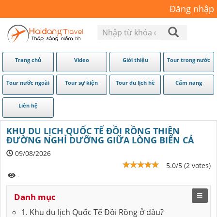
Đăng nhập
Trang chủ
Video
Giới thiệu
Tour trong nước
Tour nước ngoài
Tour sự kiện
Tour du lịch hè
Cẩm nang
Liên hệ
KHU DU LỊCH QUỐC TẾ ĐỒI RỒNG THIÊN
ĐƯỜNG NGHỈ DƯỠNG GIỮA LÒNG BIỂN CẢ
09/08/2026
5.0/5 (2 votes)
-
Danh mục
1. Khu du lịch Quốc Tế Đồi Rồng ở đâu?