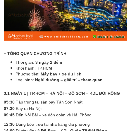
+
TỔNG QUAN CHƯƠNG TRÌNH
Thời gian:
3 ngày 2 đêm
Khởi hành:
TP.HCM
Phương tiện:
Máy bay + xe du lịch
Loại hình:
Nghỉ dưỡng – giải trí – tham quan
3.1 NGÀY 1 | TP.HCM – HÀ NỘI – ĐỒ SƠN – KDL ĐỒI RỒNG
05:30
Tập trung tại sân bay Tân Sơn Nhất
07:30
Bay ra Hà Nội
09:45
Đến Nội Bài – xe đón đoàn về Hải Phòng
12:30
Dùng bữa trưa tại nhà hàng địa phương
14:00
Di chuyển về
Đồ Sơn – KDL Quốc Tế Đồi Rồng