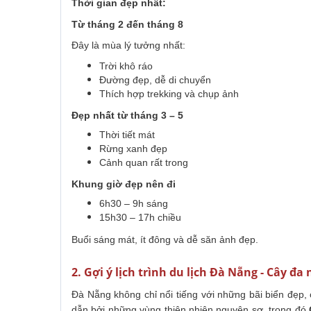
Thời gian đẹp nhất:
Từ tháng 2 đến tháng 8
Đây là mùa lý tưởng nhất:
Trời khô ráo
Đường đẹp, dễ di chuyển
Thích hợp trekking và chụp ảnh
Đẹp nhất từ tháng 3 – 5
Thời tiết mát
Rừng xanh đẹp
Cảnh quan rất trong
Khung giờ đẹp nên đi
6h30 – 9h sáng
15h30 – 17h chiều
Buổi sáng mát, ít đông và dễ săn ảnh đẹp.
2. Gợi ý lịch trình du lịch Đà Nẵng - Cây 
Đà Nẵng không chỉ nổi tiếng với những bãi biển đẹp,
dẫn bởi những vùng thiên nhiên nguyên sơ, trong đó