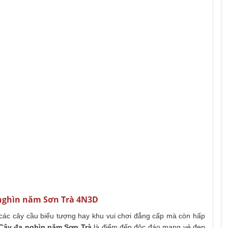
đa nghìn năm Sơn Trà 4N3D
 các cây cầu biểu tượng hay khu vui chơi đẳng cấp mà còn hấp
Cây đa nghìn năm Sơn Trà
là điểm đến độc đáo mang vẻ đẹp