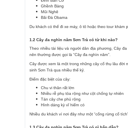
Đỉnh Bàn Cờ
Ghềnh Bàng
Mũi Nghê
Bãi Đá Obama
Du khách có thể đi xe máy, ô tô hoặc theo tour khám 
1.2 Cây đa nghìn năm Sơn Trà có từ khi nào?
Theo nhiều tài liệu và người dân địa phương, Cây đa
nên thường được gọi là “Cây đa nghìn năm”.
Cây được xem là một trong những cây cổ thụ lâu đời n
sinh Sơn Trà qua nhiều thế kỷ.
Điểm đặc biệt của cây:
Chu vi thân rất lớn
Nhiều rễ phụ tỏa rộng như cột chống tự nhiên
Tán cây che phủ rộng
Hình dáng kỳ vĩ hiếm có
Nhiều du khách ví nơi đây như một “cổng rừng cổ tích”
1.3 Cây đa nghìn năm Sơn Trà có gì hấp dẫn?