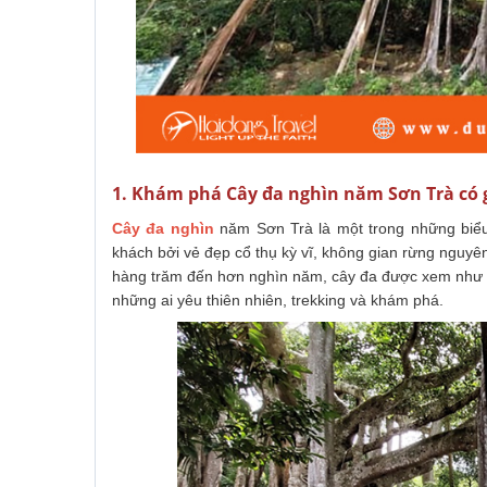
1. Khám phá Cây đa nghìn năm Sơn Trà có 
Cây đa nghìn
năm Sơn Trà là một trong những biểu
khách bởi vẻ đẹp cổ thụ kỳ vĩ, không gian rừng nguyên s
hàng trăm đến hơn nghìn năm, cây đa được xem như “
những ai yêu thiên nhiên, trekking và khám phá.