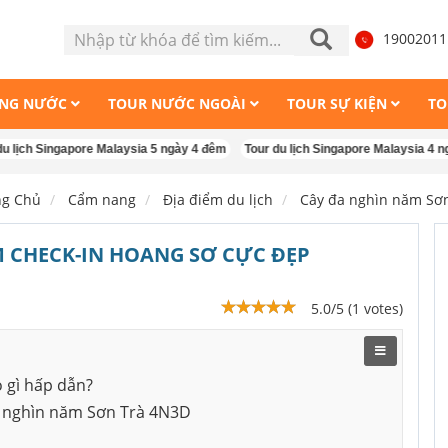
1900201
ONG NƯỚC
TOUR NƯỚC NGOÀI
TOUR SỰ KIỆN
TO
Singapore Malaysia 5 ngày 4 đêm
Tour du lịch Singapore Malaysia 4 ngày 3 đ
ng Chủ
Cẩm nang
Địa điểm du lịch
Cây đa nghìn năm Sơn
M CHECK-IN HOANG SƠ CỰC ĐẸP
5.0/5 (1 votes)
 gì hấp dẫn?
 đa nghìn năm Sơn Trà 4N3D