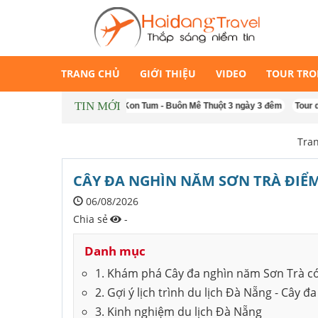
TRANG CHỦ
GIỚI THIỆU
VIDEO
TOUR TR
TIN MỚI
êm
Tour Măng Đen - Kon Tum - Buôn Mê Thuột 3 ngày 3 đêm
Tour du lịch 
Tra
CÂY ĐA NGHÌN NĂM SƠN TRÀ ĐIỂ
06/08/2026
Chia sẻ
-
Danh mục
1. Khám phá Cây đa nghìn năm Sơn Trà có
2. Gợi ý lịch trình du lịch Đà Nẵng - Cây
3. Kinh nghiệm du lịch Đà Nẵng