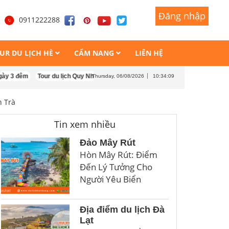
Đăng nhập
Đăng nhập
1
0911222288
UR DU LỊCH HÈ
CẨM NANG
LIÊN HỆ
êm
Tour du lịch Quy Nhơn Kỳ Co Eo Gió 3 ngày 3 đêm
Tour Quy Nhơn Đảo K
Thursday, 06/08/2026
10:34:10
 Trà
Tin xem nhiều
Đảo Mây Rút
Hòn Mây Rút: Điểm
Đến Lý Tưởng Cho
Người Yêu Biển
Địa điểm du lịch Đà
Lạt