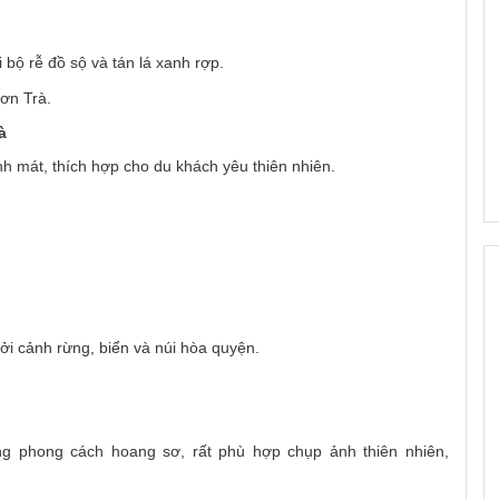
i bộ rễ đồ sộ và tán lá xanh rợp.
Sơn Trà.
à
h mát, thích hợp cho du khách yêu thiên nhiên.
i cảnh rừng, biển và núi hòa quyện.
 phong cách hoang sơ, rất phù hợp chụp ảnh thiên nhiên,