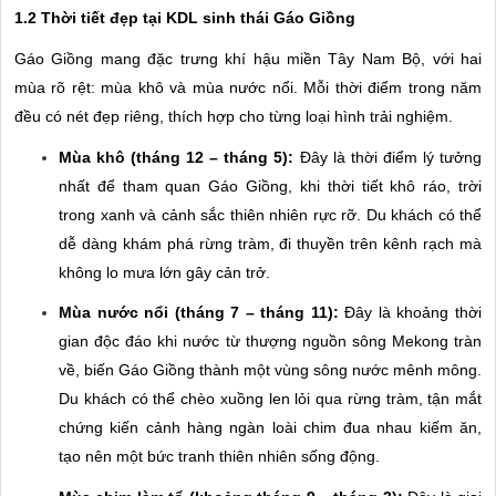
1.2 Thời tiết đẹp tại KDL sinh thái Gáo Giồng
Gáo Giồng mang đặc trưng khí hậu miền Tây Nam Bộ, với hai
mùa rõ rệt: mùa khô và mùa nước nổi. Mỗi thời điểm trong năm
đều có nét đẹp riêng, thích hợp cho từng loại hình trải nghiệm.
Mùa khô (tháng 12 – tháng 5):
Đây là thời điểm lý tưởng
nhất để tham quan Gáo Giồng, khi thời tiết khô ráo, trời
trong xanh và cảnh sắc thiên nhiên rực rỡ. Du khách có thể
dễ dàng khám phá rừng tràm, đi thuyền trên kênh rạch mà
không lo mưa lớn gây cản trở.
Mùa nước nổi (tháng 7 – tháng 11):
Đây là khoảng thời
gian độc đáo khi nước từ thượng nguồn sông Mekong tràn
về, biến Gáo Giồng thành một vùng sông nước mênh mông.
Du khách có thể chèo xuồng len lỏi qua rừng tràm, tận mắt
chứng kiến cảnh hàng ngàn loài chim đua nhau kiếm ăn,
tạo nên một bức tranh thiên nhiên sống động.