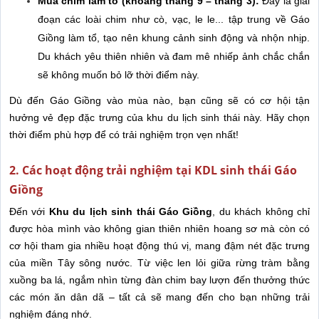
Mùa chim làm tổ (khoảng tháng 9 – tháng 3):
Đây là giai
đoạn các loài chim như cò, vạc, le le... tập trung về Gáo
Giồng làm tổ, tạo nên khung cảnh sinh động và nhộn nhịp.
Du khách yêu thiên nhiên và đam mê nhiếp ảnh chắc chắn
sẽ không muốn bỏ lỡ thời điểm này.
Dù đến Gáo Giồng vào mùa nào, bạn cũng sẽ có cơ hội tận
hưởng vẻ đẹp đặc trưng của khu du lịch sinh thái này. Hãy chọn
thời điểm phù hợp để có trải nghiệm trọn vẹn nhất!
2. Các hoạt động trải nghiệm tại KDL sinh thái Gáo
Giồng
Đến với
Khu du lịch sinh thái Gáo Giồng
, du khách không chỉ
được hòa mình vào không gian thiên nhiên hoang sơ mà còn có
cơ hội tham gia nhiều hoạt động thú vị, mang đậm nét đặc trưng
của miền Tây sông nước. Từ việc len lỏi giữa rừng tràm bằng
xuồng ba lá, ngắm nhìn từng đàn chim bay lượn đến thưởng thức
các món ăn dân dã – tất cả sẽ mang đến cho bạn những trải
nghiệm đáng nhớ.