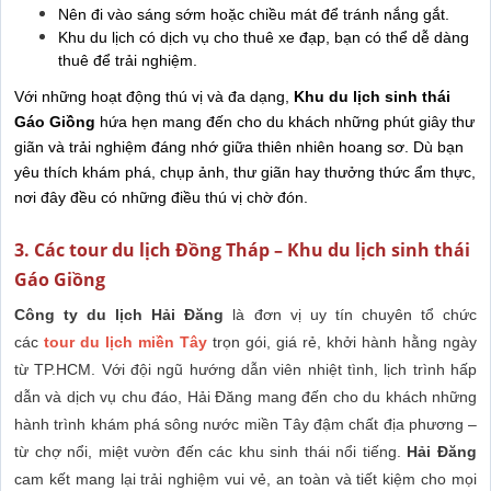
Nên đi vào sáng sớm hoặc chiều mát để tránh nắng gắt.
Khu du lịch có dịch vụ cho thuê xe đạp, bạn có thể dễ dàng
thuê để trải nghiệm.
Với những hoạt động thú vị và đa dạng,
Khu du lịch sinh thái
Gáo Giồng
hứa hẹn mang đến cho du khách những phút giây thư
giãn và trải nghiệm đáng nhớ giữa thiên nhiên hoang sơ. Dù bạn
yêu thích khám phá, chụp ảnh, thư giãn hay thưởng thức ẩm thực,
nơi đây đều có những điều thú vị chờ đón.
3. Các tour du lịch Đồng Tháp – Khu du lịch sinh thái
Gáo Giồng
Công ty du lịch Hải Đăng
là đơn vị uy tín chuyên tổ chức
các
tour du lịch miền Tây
trọn gói, giá rẻ, khởi hành hằng ngày
từ TP.HCM. Với đội ngũ hướng dẫn viên nhiệt tình, lịch trình hấp
dẫn và dịch vụ chu đáo, Hải Đăng mang đến cho du khách những
hành trình khám phá sông nước miền Tây đậm chất địa phương –
từ chợ nổi, miệt vườn đến các khu sinh thái nổi tiếng.
Hải Đăng
cam kết mang lại trải nghiệm vui vẻ, an toàn và tiết kiệm cho mọi