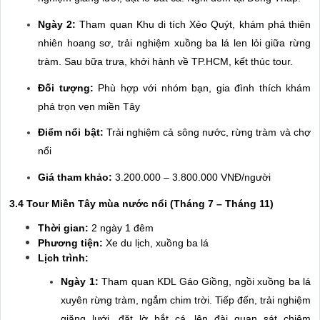
Ngày 2:
Tham quan Khu di tích Xẻo Quýt, khám phá thiên
nhiên hoang sơ, trải nghiệm xuồng ba lá len lỏi giữa rừng
tràm. Sau bữa trưa, khởi hành về TP.HCM, kết thúc tour.
Đối tượng:
Phù hợp với nhóm bạn, gia đình thích khám
phá trọn vẹn miền Tây
Điểm nổi bật:
Trải nghiệm cả sông nước, rừng tràm và chợ
nổi
Giá tham khảo:
3.200.000 – 3.800.000 VNĐ/người
3.4 Tour Miền Tây mùa nước nổi (Tháng 7 – Tháng 11)
Thời gian:
2 ngày 1 đêm
Phương tiện:
Xe du lịch, xuồng ba lá
Lịch trình:
Ngày 1:
Tham quan KDL Gáo Giồng, ngồi xuồng ba lá
xuyên rừng tràm, ngắm chim trời. Tiếp đến, trải nghiệm
giăng lưới, đặt lờ bắt cá, lên đài quan sát chiêm