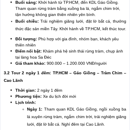
Buổi sáng:
Khởi hành từ TP.HCM, đến KDL Gáo Giồng.
Tham quan rừng tràm bằng xuồng ba lá, ngắm chim trời,
tận hưởng không gian thiên nhiên yên bình.
Buổi chiều:
Trải nghiệm giăng lưới, đặt lờ bắt cá, thưởng
thức đặc sản miền Tây. Khởi hành về TP.HCM, kết thúc tour.
Đối tượng:
Phù hợp với gia đình, nhóm bạn, khách yêu
thiên nhiên
Điểm nổi bật:
Khám phá hệ sinh thái rừng tràm, chụp ảnh
tại làng hoa Sa Đéc
Giá tham khảo:
900.000 – 1.200.000 VNĐ/người
3.2 Tour 2 ngày 1 đêm: TP.HCM – Gáo Giồng – Tràm Chim –
Cao Lãnh
Thời gian:
2 ngày 1 đêm
Phương tiện:
Xe du lịch đời mới
Lịch trình:
Ngày 1:
Tham quan KDL Gáo Giồng, ngồi xuồng ba
lá xuyên rừng tràm, ngắm chim trời, trải nghiệm giăng
lưới, đặt lờ bắt cá. Nghỉ đêm tại Cao Lãnh.