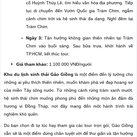
cổ Huỳnh Thủy Lê, tìm hiểu văn hóa địa phương. Tiếp
tục di chuyển đến Vườn Quốc gia Tràm Chim, ngắm
cảnh chim trời và hệ sinh thái đa dạng. Nghỉ đêm tại
Tràm Chim.
Ngày 3:
Tận hưởng không gian thiên nhiên tại Tràm
Chim vào buổi sáng. Sau bữa trưa, khởi hành về
TP.HCM, kết thúc tour.
Giá tham khảo:
1.100.000 VNĐ/người
Khu du lịch sinh thái Gáo Giồng
là một điểm đến lý tưởng cho
những ai yêu thích thiên nhiên, muốn khám phá vẻ đẹp hoang sơ
của miền Tây sông nước. Từ những cánh rừng tràm xanh mướt,
hệ sinh thái chim muông phong phú đến những món ăn đậm đà
hương vị Đồng Tháp, nơi đây mang đến một hành trình trải
nghiệm khó quên.
Dù bạn chọn đi tự túc hay tham gia các tour trọn gói, Gáo Giồng
vẫn sẽ là một điểm dừng chân tuyệt vời để thư giãn và tận hưởng