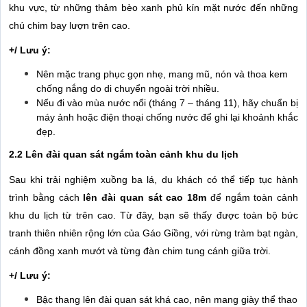
khu vực, từ những thảm bèo xanh phủ kín mặt nước đến những
chú chim bay lượn trên cao.
+/ Lưu ý:
Nên mặc trang phục gọn nhẹ, mang mũ, nón và thoa kem
chống nắng do di chuyển ngoài trời nhiều.
Nếu đi vào mùa nước nổi (tháng 7 – tháng 11), hãy chuẩn bị
máy ảnh hoặc điện thoại chống nước để ghi lại khoảnh khắc
đẹp.
2.2 Lên đài quan sát ngắm toàn cảnh khu du lịch
Sau khi trải nghiệm xuồng ba lá, du khách có thể tiếp tục hành
trình bằng cách
lên đài quan sát cao 18m
để ngắm toàn cảnh
khu du lịch từ trên cao. Từ đây, bạn sẽ thấy được toàn bộ bức
tranh thiên nhiên rộng lớn của Gáo Giồng, với rừng tràm bạt ngàn,
cánh đồng xanh mướt và từng đàn chim tung cánh giữa trời.
+/ Lưu ý:
Bậc thang lên đài quan sát khá cao, nên mang giày thể thao