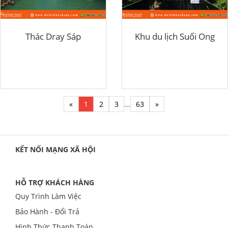
Thác Dray Sáp
Khu du lịch Suối Ong
«
1
2
3
...
63
»
KẾT NỐI MẠNG XÃ HỘI
HỖ TRỢ KHÁCH HÀNG
Quy Trình Làm Việc
Bảo Hành - Đổi Trả
Hình Thức Thanh Toán