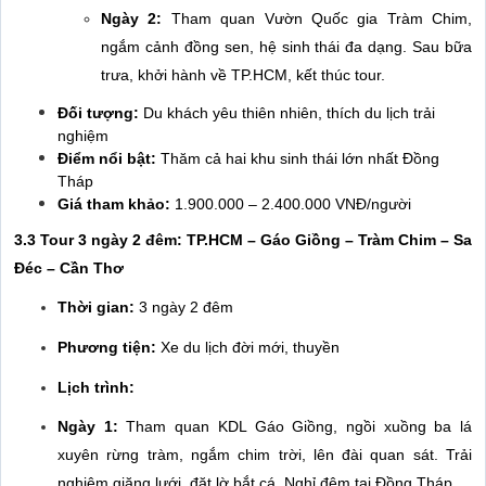
Ngày 2:
Tham quan Vườn Quốc gia Tràm Chim,
ngắm cảnh đồng sen, hệ sinh thái đa dạng. Sau bữa
trưa, khởi hành về TP.HCM, kết thúc tour.
Đối tượng:
Du khách yêu thiên nhiên, thích du lịch trải
nghiệm
Điểm nổi bật:
Thăm cả hai khu sinh thái lớn nhất Đồng
Tháp
Giá tham khảo:
1.900.000 – 2.400.000 VNĐ/người
3.3 Tour 3 ngày 2 đêm: TP.HCM – Gáo Giồng – Tràm Chim – Sa
Đéc – Cần Thơ
Thời gian:
3 ngày 2 đêm
Phương tiện:
Xe du lịch đời mới, thuyền
Lịch trình:
Ngày 1:
Tham quan KDL Gáo Giồng, ngồi xuồng ba lá
xuyên rừng tràm, ngắm chim trời, lên đài quan sát. Trải
nghiệm giăng lưới, đặt lờ bắt cá. Nghỉ đêm tại Đồng Tháp.