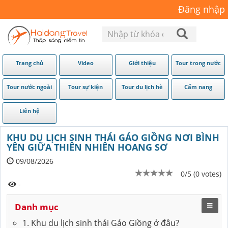
Đăng nhập
Trang chủ
Video
Giới thiệu
Tour trong nước
Tour nước ngoài
Tour sự kiện
Tour du lịch hè
Cẩm nang
Liên hệ
KHU DU LỊCH SINH THÁI GÁO GIỒNG NƠI BÌNH
YÊN GIỮA THIÊN NHIÊN HOANG SƠ
09/08/2026
0/5 (0 votes)
-
Danh mục
1. Khu du lịch sinh thái Gáo Giồng ở đâu?