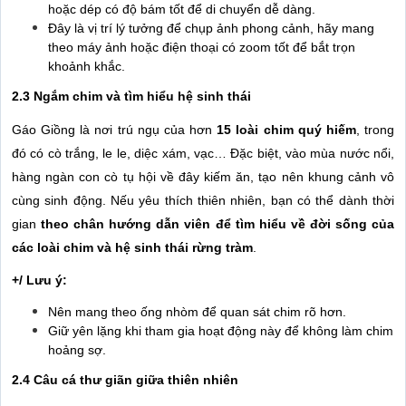
hoặc dép có độ bám tốt để di chuyển dễ dàng.
Đây là vị trí lý tưởng để chụp ảnh phong cảnh, hãy mang
theo máy ảnh hoặc điện thoại có zoom tốt để bắt trọn
khoảnh khắc.
2.3 Ngắm chim và tìm hiểu hệ sinh thái
Gáo Giồng là nơi trú ngụ của hơn
15 loài chim quý hiếm
, trong
đó có cò trắng, le le, diệc xám, vạc… Đặc biệt, vào mùa nước nổi,
hàng ngàn con cò tụ hội về đây kiếm ăn, tạo nên khung cảnh vô
cùng sinh động. Nếu yêu thích thiên nhiên, bạn có thể dành thời
gian
theo chân hướng dẫn viên để tìm hiểu về đời sống của
các loài chim và hệ sinh thái rừng tràm
.
+/ Lưu ý:
Nên mang theo ống nhòm để quan sát chim rõ hơn.
Giữ yên lặng khi tham gia hoạt động này để không làm chim
hoảng sợ.
2.4 Câu cá thư giãn giữa thiên nhiên