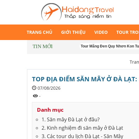
TRANG CHỦ
GIỚI THIỆU
VIDEO
TOUR TR
TIN MỚI
Tour Măng Đen Quy Nhơn Kon Tum 4 ngà
Tra
TOP ĐỊA ĐIỂM SĂN MÂY Ở ĐÀ LẠT
07/08/2026
-
Danh mục
1. Săn mây Đà Lạt ở đâu?
2. Kinh nghiệm đi săn mây ở Đà Lạt
3. Các tour du lịch Đà Lạt - Săn Mây