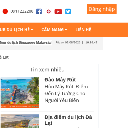
Đăng nhập
Đăng nhập
1
0911222288
UR DU LỊCH HÈ
CẨM NANG
LIÊN HỆ
ịch Singapore Malaysia 5 ngày 4 đêm
Tour du lịch Singapore Malaysia 4 ngày
Friday, 07/08/2026
16:39:48
à Lạt
Tin xem nhiều
Đảo Mây Rút
Hòn Mây Rút: Điểm
Đến Lý Tưởng Cho
Người Yêu Biển
Địa điểm du lịch Đà
Lạt