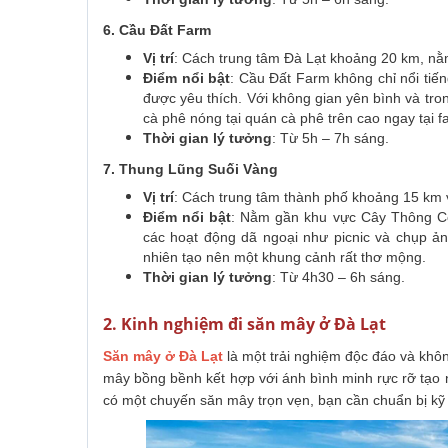
6. Cầu Đất Farm
Vị trí
: Cách trung tâm Đà Lạt khoảng 20 km, n
Điểm nổi bật
: Cầu Đất Farm không chỉ nổi ti
được yêu thích. Với không gian yên bình và tro
cà phê nóng tại quán cà phê trên cao ngay tại f
Thời gian lý tưởng
: Từ 5h – 7h sáng.
7. Thung Lũng Suối Vàng
Vị trí
: Cách trung tâm thành phố khoảng 15 km
Điểm nổi bật
: Nằm gần khu vực Cây Thông Cô 
các hoạt động dã ngoại như picnic và chụp ản
nhiên tạo nên một khung cảnh rất thơ mộng.
Thời gian lý tưởng
: Từ 4h30 – 6h sáng.
2. Kinh nghiệm đi săn mây ở Đà Lạt
Săn mây ở Đà Lạt
là một trải nghiệm độc đáo và khô
mây bồng bềnh kết hợp với ánh bình minh rực rỡ tạo n
có một chuyến săn mây trọn vẹn, bạn cần chuẩn bị kỹ