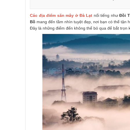
Các địa điểm săn mây ở Đà Lạt
nổi tiếng như
Đồi 
Bồ
mang đến tầm nhìn tuyệt đẹp, nơi bạn có thể tận h
Đây là những điểm đến không thể bỏ qua để bắt trọn 