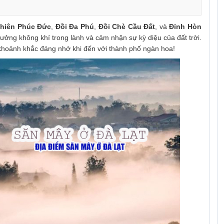
Thiên Phúc Đức
,
Đồi Đa Phú
,
Đồi Chè Cầu Đất
, và
Đỉnh Hòn
ưởng không khí trong lành và cảm nhận sự kỳ diệu của đất trời.
khoảnh khắc đáng nhớ khi đến với thành phố ngàn hoa!