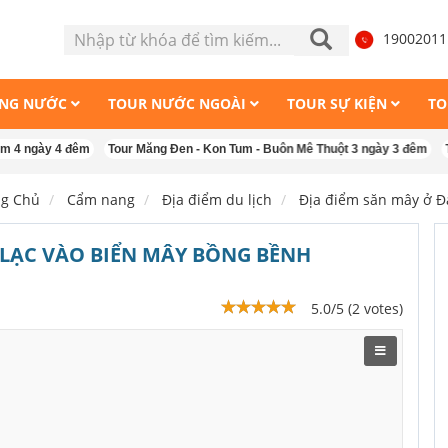
1900201
ONG NƯỚC
TOUR NƯỚC NGOÀI
TOUR SỰ KIỆN
TO
y 4 đêm
Tour Măng Đen - Kon Tum - Buôn Mê Thuột 3 ngày 3 đêm
Tour du l
ng Chủ
Cẩm nang
Địa điểm du lịch
Địa điểm săn mây ở Đ
: LẠC VÀO BIỂN MÂY BỒNG BỀNH
5.0/5 (2 votes)