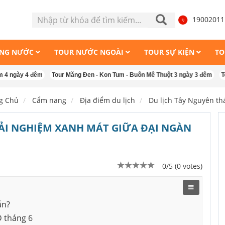
1900201
ONG NƯỚC
TOUR NƯỚC NGOÀI
TOUR SỰ KIỆN
TO
 4 đêm
Tour Măng Đen - Kon Tum - Buôn Mê Thuột 3 ngày 3 đêm
Tour du l
g Chủ
Cẩm nang
Địa điểm du lịch
Du lịch Tây Nguyên th
RẢI NGHIỆM XANH MÁT GIỮA ĐẠI NGÀN
0/5 (0 votes)
ẫn?
D tháng 6