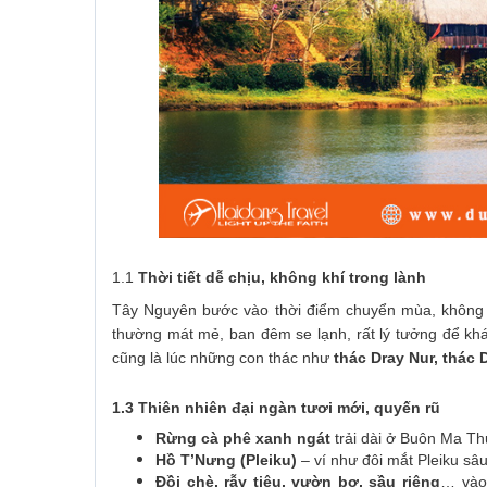
1.1
Thời tiết dễ chịu, không khí trong lành
Tây Nguyên bước vào thời điểm chuyển mùa, không
thường mát mẻ, ban đêm se lạnh, rất lý tưởng để kh
cũng là lúc những con thác như
thác Dray Nur, thác 
1.3 Thiên nhiên đại ngàn tươi mới, quyến rũ
Rừng cà phê xanh ngát
trải dài ở Buôn Ma Th
Hồ T’Nưng (Pleiku)
– ví như đôi mắt Pleiku sâ
Đồi chè, rẫy tiêu, vườn bơ, sầu riêng
… vào 