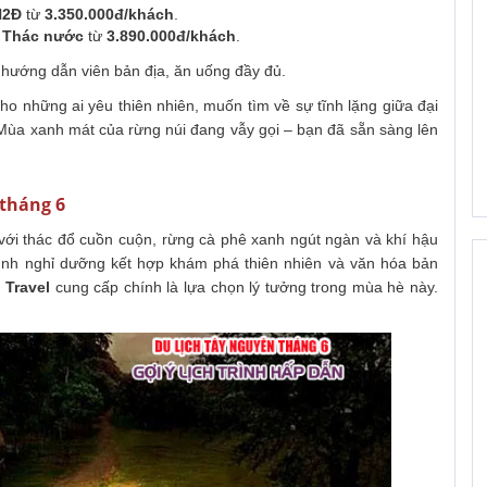
N2Đ
từ
3.350.000đ/khách
.
 Thác nước
từ
3.890.000đ/khách
.
hướng dẫn viên bản địa, ăn uống đầy đủ.
cho những ai yêu thiên nhiên, muốn tìm về sự tĩnh lặng giữa đại
ùa xanh mát của rừng núi đang vẫy gọi – bạn đã sẵn sàng lên
 tháng 6
ới thác đổ cuồn cuộn, rừng cà phê xanh ngút ngàn và khí hậu
rình nghỉ dưỡng kết hợp khám phá thiên nhiên và văn hóa bản
 Travel
cung cấp chính là lựa chọn lý tưởng trong mùa hè này.