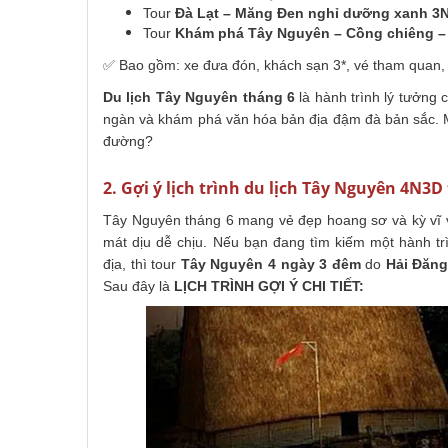
Tour
Đà Lạt – Măng Đen nghỉ dưỡng xanh 3
Tour
Khám phá Tây Nguyên – Cồng chiêng –
✅ Bao gồm: xe đưa đón, khách sạn 3*, vé tham quan, 
Du lịch Tây Nguyên tháng 6
là hành trình lý tưởng 
ngàn và khám phá văn hóa bản địa đậm đà bản sắc. M
đường?
2. Gợi ý lịch trình du lịch Tây Nguyên 4N3D
Tây Nguyên tháng 6 mang vẻ đẹp hoang sơ và kỳ vĩ v
mát dịu dễ chịu. Nếu bạn đang tìm kiếm một hành t
địa, thì tour
Tây Nguyên 4 ngày 3 đêm
do
Hải Đăng
Sau đây là
LỊCH TRÌNH GỢI Ý CHI TIẾT: