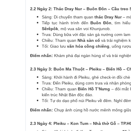
2.2 Ngày 2: Thác Dray Nur – Buôn Đôn – Cầu treo
Sáng: Di chuyển tham quan
thác Dray Nur
– mộ
Tiếp tục hành trình đến
Buôn Đôn
, tìm hi
Sêrêpôk
, mộ vua săn voi Khunjunob.
Trưa: Dùng bữa với đặc sản gà nướng cơm lam 
Chiều: Tham quan
Nhà sàn cổ
và trải nghiệm 
Tối: Giao lưu
văn hóa cồng chiêng
, uống rượu
Điểm nhấn:
Khám phá đại ngàn hùng vĩ và trải nghiệ
2.3 Ngày 3: Buôn Ma Thuột – Pleiku – Biển Hồ – 
Sáng: Khởi hành đi Pleiku, ghé check-in đồi chè
Trưa: Đến Pleiku, dùng cơm trưa và nhận phòng
Chiều: Tham quan
Biển Hồ T’Nưng
– đôi mắt 
kiến trúc Nhật Bản độc đáo.
Tối: Tự do dạo phố núi Pleiku về đêm. Nghỉ đêm 
Điểm nhấn:
Chụp ảnh cùng hồ nước mênh mông giữa 
2.3 Ngày 4: Pleiku – Kon Tum – Nhà thờ Gỗ – TP.