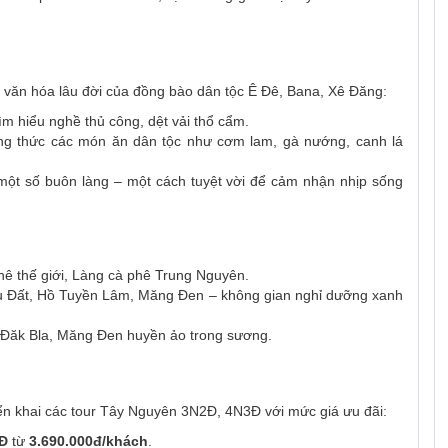
t văn hóa lâu đời của đồng bào dân tộc Ê Đê, Bana, Xê Đăng:
tìm hiểu nghề thủ công, dệt vải thổ cẩm.
ng thức các món ăn dân tộc như cơm lam, gà nướng, canh lá
ột số buôn làng – một cách tuyệt vời để cảm nhận nhịp sống
hê thế giới, Làng cà phê Trung Nguyên.
ầu Đất, Hồ Tuyền Lâm, Măng Đen – không gian nghỉ dưỡng xanh
g Đăk Bla, Măng Đen huyền ảo trong sương.
ển khai các tour Tây Nguyên 3N2Đ, 4N3Đ với mức giá ưu đãi:
3Đ
từ
3.690.000đ/khách
.