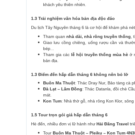
khách yêu thiên nhiên.
1.3 Trải nghiệm văn hóa bản địa độc đáo
Du lịch Tây Nguyên tháng 6 là cơ hội để khám phá né
Tham quan
nhà dài, nhà rông truyền thống
, 
Giao lưu cồng chiêng, uống rượu cần và thưở
bép...
Tham gia các
lễ hội truyền thống mùa hè
ở m
bản địa.
1.3 Điểm đến hấp dẫn tháng 6 không nên bỏ lỡ
Buôn Ma Thuột
: Thác Dray Nur, Bảo tàng cà p
Đà Lạt – Lâm Đồng
: Thác Datanla, đồi chè C
mát.
Kon Tum
: Nhà thờ gỗ, nhà rông Kon Klor, sôn
1.5 Tour trọn gói giá hấp dẫn tháng 6
Hè đến, nhiều đơn vị lữ hành như
Hải Đăng Travel
tri
Tour
Buôn Ma Thuột – Pleiku – Kon Tum 4N