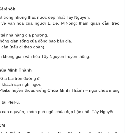
 Sêrêpôk
t trong những thác nước đẹp nhất Tây Nguyên.
ểu về văn hóa của người Ê Đê, M’Nông; tham quan
cầu treo
tại nhà hàng địa phương.
không gian sống của đồng bào bản địa.
 cần (nếu đi theo đoàn).
m không gian văn hóa Tây Nguyên truyền thống.
Chùa Minh Thành
 Gia Lai trên đường đi.
 khách sạn nghỉ ngơi.
Pleiku huyền thoại; viếng
Chùa Minh Thành
– ngôi chùa mang
tại Pleiku.
cao nguyên, khám phá ngôi chùa đẹp bậc nhất Tây Nguyên.
HCM