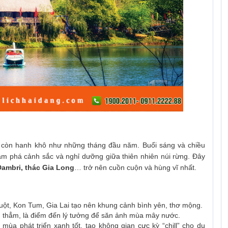
 còn hanh khô như những tháng đầu năm. Buổi sáng và chiều
ám phá cảnh sắc và nghỉ dưỡng giữa thiên nhiên núi rừng. Đây
Dambri, thác Gia Long
… trở nên cuồn cuộn và hùng vĩ nhất.
uột, Kon Tum, Gia Lai tạo nên khung cảnh bình yên, thơ mộng.
u thẳm, là điểm đến lý tưởng để săn ảnh mùa mây nước.
mùa phát triển xanh tốt, tạo không gian cực kỳ “chill” cho du