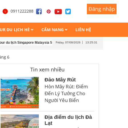
Đăng nhập
Đăng nhập
1
0911222288
UR DU LỊCH HÈ
CẨM NANG
LIÊN HỆ
ịch Singapore Malaysia 5 ngày 4 đêm
Tour du lịch Singapore Malaysia 4 ngày
Friday, 07/08/2026
13:25:33
áng 6
Tin xem nhiều
Đảo Mây Rút
Hòn Mây Rút: Điểm
Đến Lý Tưởng Cho
Người Yêu Biển
Địa điểm du lịch Đà
Lạt