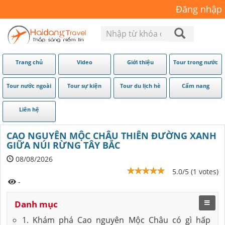
Đăng nhập
Trang chủ
Video
Giới thiệu
Tour trong nước
Tour nước ngoài
Tour sự kiện
Tour du lịch hè
Cẩm nang
Liên hệ
CAO NGUYÊN MỘC CHÂU THIÊN ĐƯỜNG XANH
GIỮA NÚI RỪNG TÂY BẮC
08/08/2026
5.0/5 (1 votes)
-
Danh mục
1. Khám phá Cao nguyên Mộc Châu có gì hấp