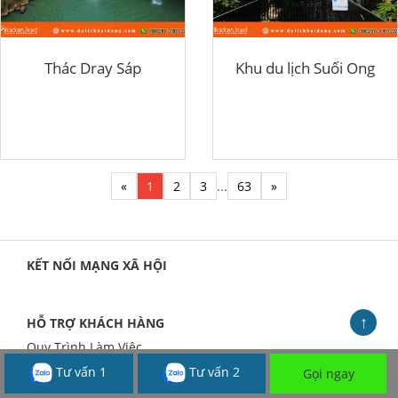
Thác Dray Sáp
Khu du lịch Suối Ong
«
1
2
3
...
63
»
KẾT NỐI MẠNG XÃ HỘI
↑
HỖ TRỢ KHÁCH HÀNG
Quy Trình Làm Việc
Tư vấn 1
Tư vấn 2
Gọi ngay
Bảo Hành - Đổi Trả