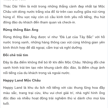
Thác Dải Yếm là một trong những thắng cảnh đẹp nhất tại Mộc
Châu với dòng nước trắng xóa đổ từ trên cao xuống giữa núi rừng
hùng vĩ. Khu vực này còn có cầu kính tình yêu nổi tiếng, thu hút
đông đảo du khách đến tham quan và check-in.
Rừng thông Bản Áng
Rừng thông Bản Áng được ví như “Đà Lạt của Tây Bắc” với hồ
nước trong xanh, những hàng thông cao vút cùng không gian yên
bình thích hợp để dã ngoại, cắm trại và nghỉ dưỡng.
Đồi chè trái tim
Đây là địa điểm không thể bỏ lỡ khi đến Mộc Châu. Những đồi chè
xanh hình trái tim tạo nên khung cảnh độc đáo, là điểm chụp ảnh
nổi tiếng của du khách trong và ngoài nước.
Happy Land Mộc Châu
Happy Land là khu du lịch nổi tiếng với các thung lũng hoa đầy
màu sắc, trang trại cừu, khu vui chơi giải trí, nhà nghỉ hình ống
độc đáo và nhiều hoạt động trải nghiệm thú vị dành cho mọi lứa
tuổi.