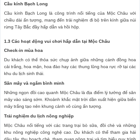
Cầu kính Bạch Long
Cầu kính Bạch Long là công trình nổi tiếng của Mộc Châu với
chiều dài ấn tượng, mang đến trải nghiệm đi bộ trên kính giữa núi
rừng Tây Bắc đầy hấp dẫn và hồi hộp.
1.3 Các hoạt động vui chơi hấp dẫn tại Mộc Châu
Check-in mùa hoa
Du khách có thể thỏa sức chụp ảnh giữa những cánh đồng hoa
cải trắng, hoa mận, hoa đào hay các thung lũng hoa rực rỡ tại các
khu du lịch sinh thái.
Săn mây và ngắm bình minh
Những ngọn đồi cao quanh Mộc Châu là địa điểm lý tưởng để săn
mây vào sáng sớm. Khoảnh khắc mặt trời dần xuất hiện giữa biển
mây trắng tạo nên khung cảnh vô cùng ấn tượng.
Trải nghiệm du lịch nông nghiệp
Mộc Châu nổi tiếng với các trang trại bò sữa, đồi chè và những
khu nông nghiệp công nghệ cao. Du khách có thể tham gia hái
dâu tây, thu hoạch chè, tham quan nông trại và tìm hiểu quy trình