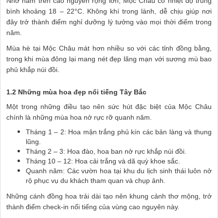
Nhờ nằm trên cao nguyên rộng lớn, Mộc Châu có nhiệt độ trung
bình khoảng 18 – 22°C. Không khí trong lành, dễ chịu giúp nơi
đây trở thành điểm nghỉ dưỡng lý tưởng vào mọi thời điểm trong
năm.
Mùa hè tại Mộc Châu mát hơn nhiều so với các tỉnh đồng bằng,
trong khi mùa đông lại mang nét đẹp lãng mạn với sương mù bao
phủ khắp núi đồi.
1.2 Những mùa hoa đẹp nổi tiếng Tây Bắc
Một trong những điều tạo nên sức hút đặc biệt của Mộc Châu
chính là những mùa hoa nở rực rỡ quanh năm.
Tháng 1 – 2: Hoa mận trắng phủ kín các bản làng và thung
lũng.
Tháng 2 – 3: Hoa đào, hoa ban nở rực khắp núi đồi.
Tháng 10 – 12: Hoa cải trắng và dã quỳ khoe sắc.
Quanh năm: Các vườn hoa tại khu du lịch sinh thái luôn nở
rộ phục vụ du khách tham quan và chụp ảnh.
Những cánh đồng hoa trải dài tạo nên khung cảnh thơ mộng, trở
thành điểm check-in nổi tiếng của vùng cao nguyên này.