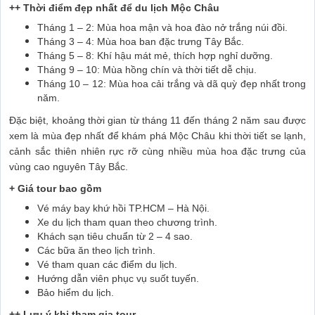
++ Thời điểm đẹp nhất để du lịch Mộc Châu
Tháng 1 – 2: Mùa hoa mận và hoa đào nở trắng núi đồi.
Tháng 3 – 4: Mùa hoa ban đặc trưng Tây Bắc.
Tháng 5 – 8: Khí hậu mát mẻ, thích hợp nghỉ dưỡng.
Tháng 9 – 10: Mùa hồng chín và thời tiết dễ chịu.
Tháng 10 – 12: Mùa hoa cải trắng và dã quỳ đẹp nhất trong
năm.
Đặc biệt, khoảng thời gian từ tháng 11 đến tháng 2 năm sau được
xem là mùa đẹp nhất để khám phá Mộc Châu khi thời tiết se lạnh,
cảnh sắc thiên nhiên rực rỡ cùng nhiều mùa hoa đặc trưng của
vùng cao nguyên Tây Bắc.
+ Giá tour bao gồm
Vé máy bay khứ hồi TP.HCM – Hà Nội.
Xe du lịch tham quan theo chương trình.
Khách sạn tiêu chuẩn từ 2 – 4 sao.
Các bữa ăn theo lịch trình.
Vé tham quan các điểm du lịch.
Hướng dẫn viên phục vụ suốt tuyến.
Bảo hiểm du lịch.
++ Lưu ý khi tham gia tour