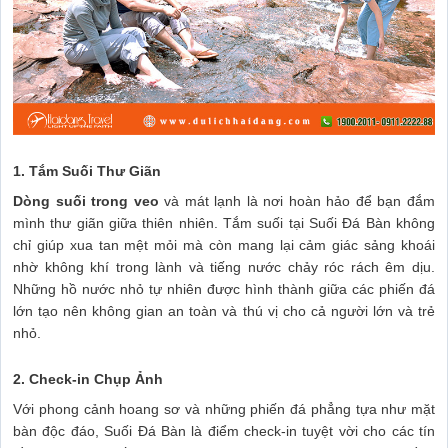
1. Tắm Suối Thư Giãn
Dòng suối trong veo
và mát lạnh là nơi hoàn hảo để bạn đắm
mình thư giãn giữa thiên nhiên. Tắm suối tại Suối Đá Bàn không
chỉ giúp xua tan mệt mỏi mà còn mang lại cảm giác sảng khoái
nhờ không khí trong lành và tiếng nước chảy róc rách êm dịu.
Những hồ nước nhỏ tự nhiên được hình thành giữa các phiến đá
lớn tạo nên không gian an toàn và thú vị cho cả người lớn và trẻ
nhỏ.
2. Check-in Chụp Ảnh
Với phong cảnh hoang sơ và những phiến đá phẳng tựa như mặt
bàn độc đáo, Suối Đá Bàn là điểm check-in tuyệt vời cho các tín