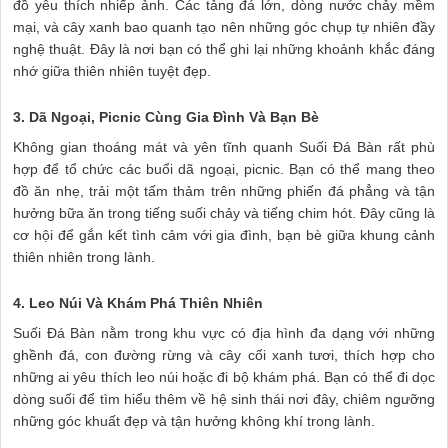
đồ yêu thích nhiếp ảnh. Các tảng đá lớn, dòng nước chảy mềm
mại, và cây xanh bao quanh tạo nên những góc chụp tự nhiên đầy
nghệ thuật. Đây là nơi bạn có thể ghi lại những khoảnh khắc đáng
nhớ giữa thiên nhiên tuyệt đẹp.
3. Dã Ngoại, Picnic Cùng Gia Đình Và Bạn Bè
Không gian thoáng mát và yên tĩnh quanh Suối Đá Bàn rất phù
hợp để tổ chức các buổi dã ngoại, picnic. Bạn có thể mang theo
đồ ăn nhẹ, trải một tấm thảm trên những phiến đá phẳng và tận
hưởng bữa ăn trong tiếng suối chảy và tiếng chim hót. Đây cũng là
cơ hội để gắn kết tình cảm với gia đình, bạn bè giữa khung cảnh
thiên nhiên trong lành.
4. Leo Núi Và Khám Phá Thiên Nhiên
Suối Đá Bàn nằm trong khu vực có địa hình đa dạng với những
ghềnh đá, con đường rừng và cây cối xanh tươi, thích hợp cho
những ai yêu thích leo núi hoặc đi bộ khám phá. Bạn có thể đi dọc
dòng suối để tìm hiểu thêm về hệ sinh thái nơi đây, chiêm ngưỡng
những góc khuất đẹp và tận hưởng không khí trong lành.