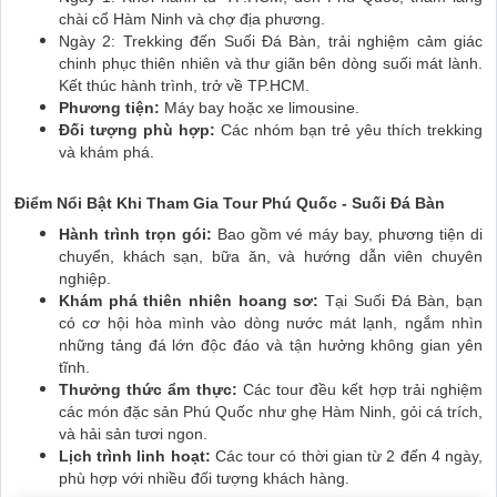
chài cổ Hàm Ninh và chợ địa phương.
Ngày 2: Trekking đến Suối Đá Bàn, trải nghiệm cảm giác
chinh phục thiên nhiên và thư giãn bên dòng suối mát lành.
Kết thúc hành trình, trở về TP.HCM.
Phương tiện:
Máy bay hoặc xe limousine.
Đối tượng phù hợp:
Các nhóm bạn trẻ yêu thích trekking
và khám phá.
Điểm Nổi Bật Khi Tham Gia Tour Phú Quốc - Suối Đá Bàn
Hành trình trọn gói:
Bao gồm vé máy bay, phương tiện di
chuyển, khách sạn, bữa ăn, và hướng dẫn viên chuyên
nghiệp.
Khám phá thiên nhiên hoang sơ:
Tại Suối Đá Bàn, bạn
có cơ hội hòa mình vào dòng nước mát lạnh, ngắm nhìn
những tảng đá lớn độc đáo và tận hưởng không gian yên
tĩnh.
Thưởng thức ẩm thực:
Các tour đều kết hợp trải nghiệm
các món đặc sản Phú Quốc như ghẹ Hàm Ninh, gỏi cá trích,
và hải sản tươi ngon.
Lịch trình linh hoạt:
Các tour có thời gian từ 2 đến 4 ngày,
phù hợp với nhiều đối tượng khách hàng.