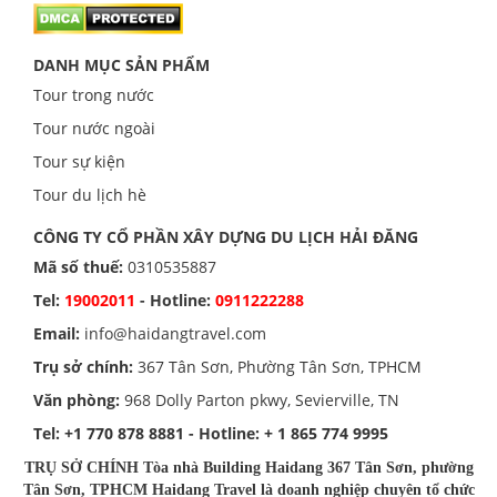
DANH MỤC SẢN PHẨM
Tour trong nước
Tour nước ngoài
Tour sự kiện
Tour du lịch hè
CÔNG TY CỔ PHẦN XÂY DỰNG DU LỊCH HẢI ĐĂNG
Mã số thuế:
0310535887
Tel:
19002011
- Hotline:
0911222288
Email:
info@haidangtravel.com
Trụ sở chính:
367 Tân Sơn, Phường Tân Sơn, TPHCM
Văn phòng:
968 Dolly Parton pkwy, Sevierville, TN
Tel:
+1 770 878 8881
- Hotline:
+ 1 865 774 9995
TRỤ SỞ CHÍNH Tòa nhà Building Haidang 367 Tân Sơn, phường
Tân Sơn, TPHCM Haidang Travel là doanh nghiệp chuyên tổ chức