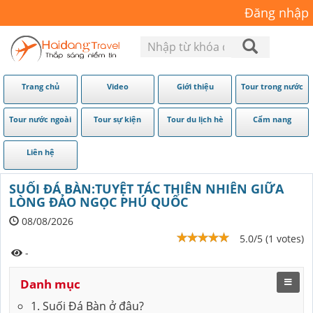
Đăng nhập
Trang chủ
Video
Giới thiệu
Tour trong nước
Tour nước ngoài
Tour sự kiện
Tour du lịch hè
Cẩm nang
Liên hệ
SUỐI ĐÁ BÀN:TUYỆT TÁC THIÊN NHIÊN GIỮA
LÒNG ĐẢO NGỌC PHÚ QUỐC
08/08/2026
5.0/5 (1 votes)
-
Danh mục
1. Suối Đá Bàn ở đâu?