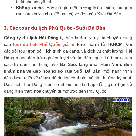
thiết cho chuyến đi.
Không xả rác:
Hãy giữ gìn môi trường thiên nhiên, thu gom
rác sau khi vui chơi để bảo vệ vẻ đẹp của Suối Đá Bàn.
3. Các tour du lịch Phú Quốc - Suối Đá Bàn
Công ty du lịch Hải Đăng
tự hào là đơn vị uy tín chuyên cung
cấp
tour du lịch Phú Quốc giá rẻ
, khởi hành từ TP.HCM
. Với
các gói tour trọn gói, lịch trình đa dạng, và dịch vụ chất lượng, Hải
Đăng mang đến trải nghiệm tuyệt vời tại đảo ngọc. Từ tham quan
các địa danh nổi tiếng như
Bãi Sao, làng chài Hàm Ninh, đến
khám phá vẻ đẹp hoang sơ của Suối Đá Bàn
, mỗi hành trình
đều được thiết kế tối ưu để du khách thoải mái tận hưởng kỳ nghỉ.
Đặc biệt, Hải Đăng luôn có nhiều ưu đãi hấp dẫn, giúp bạn dễ
dàng hiện thực hóa chuyến đi mơ ước đến Phú Quốc.