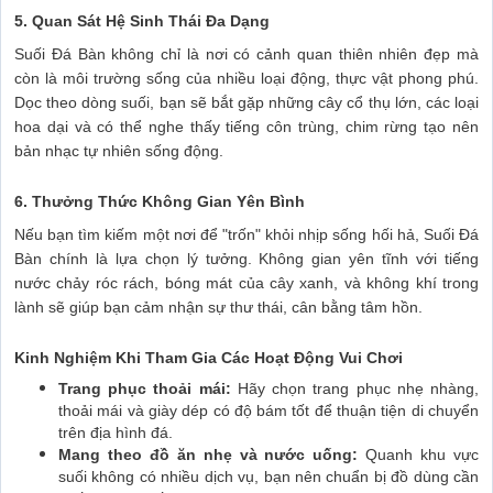
5. Quan Sát Hệ Sinh Thái Đa Dạng
Suối Đá Bàn không chỉ là nơi có cảnh quan thiên nhiên đẹp mà
còn là môi trường sống của nhiều loại động, thực vật phong phú.
Dọc theo dòng suối, bạn sẽ bắt gặp những cây cổ thụ lớn, các loại
hoa dại và có thể nghe thấy tiếng côn trùng, chim rừng tạo nên
bản nhạc tự nhiên sống động.
6. Thưởng Thức Không Gian Yên Bình
Nếu bạn tìm kiếm một nơi để "trốn" khỏi nhịp sống hối hả, Suối Đá
Bàn chính là lựa chọn lý tưởng. Không gian yên tĩnh với tiếng
nước chảy róc rách, bóng mát của cây xanh, và không khí trong
lành sẽ giúp bạn cảm nhận sự thư thái, cân bằng tâm hồn.
Kinh Nghiệm Khi Tham Gia Các Hoạt Động Vui Chơi
Trang phục thoải mái:
Hãy chọn trang phục nhẹ nhàng,
thoải mái và giày dép có độ bám tốt để thuận tiện di chuyển
trên địa hình đá.
Mang theo đồ ăn nhẹ và nước uống:
Quanh khu vực
suối không có nhiều dịch vụ, bạn nên chuẩn bị đồ dùng cần