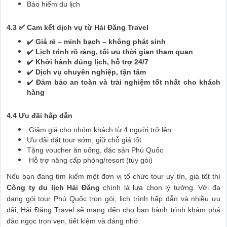
Bảo hiểm du lịch
4.3 ✅ Cam kết dịch vụ từ Hải Đăng Travel
✔️
Giá rẻ – minh bạch – không phát sinh
✔️
Lịch trình rõ ràng, tối ưu thời gian tham quan
✔️
Khởi hành đúng lịch, hỗ trợ 24/7
✔️
Dịch vụ chuyên nghiệp, tận tâm
✔️
Đảm bảo an toàn và trải nghiệm tốt nhất cho khách
hàng
4.4 Ưu đãi hấp dẫn
Giảm giá cho nhóm khách từ 4 người trở lên
Ưu đãi đặt tour sớm, giữ chỗ giá tốt
Tặng voucher ăn uống, đặc sản Phú Quốc
Hỗ trợ nâng cấp phòng/resort (tùy gói)
Nếu bạn đang tìm kiếm một đơn vị tổ chức tour uy tín, giá tốt thì
Công ty du lịch Hải Đăng
chính là lựa chọn lý tưởng. Với đa
dạng gói tour Phú Quốc trọn gói, lịch trình hấp dẫn và nhiều ưu
đãi, Hải Đăng Travel sẽ mang đến cho bạn hành trình khám phá
đảo ngọc trọn vẹn, tiết kiệm và đáng nhớ.