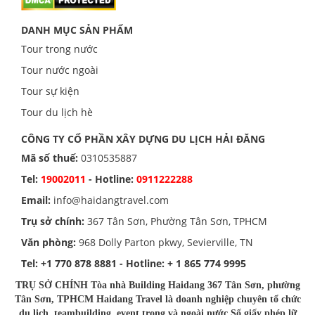
DANH MỤC SẢN PHẨM
Tour trong nước
Tour nước ngoài
Tour sự kiện
Tour du lịch hè
CÔNG TY CỔ PHẦN XÂY DỰNG DU LỊCH HẢI ĐĂNG
Mã số thuế:
0310535887
Tel:
19002011
- Hotline:
0911222288
Email:
info@haidangtravel.com
Trụ sở chính:
367 Tân Sơn, Phường Tân Sơn, TPHCM
Văn phòng:
968 Dolly Parton pkwy, Sevierville, TN
Tel:
+1 770 878 8881
- Hotline:
+ 1 865 774 9995
TRỤ SỞ CHÍNH Tòa nhà Building Haidang 367 Tân Sơn, phường
Tân Sơn, TPHCM Haidang Travel là doanh nghiệp chuyên tổ chức
du lịch, teambuilding, event trong và ngoài nước Số giấy phép lữ