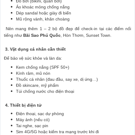
Đồ bơi (bikini, quần bơi)
Áo khoác mỏng chống nắng
Dép sandal hoặc giày đi biển
Mũ rộng vành, khăn choàng
Nên mang thêm 1 – 2 bộ đồ đẹp để check-in tại các điểm nổi
tiếng như
Bãi Sao Phú Quốc
, Hòn Thơm, Sunset Town.
3. Vật dụng cá nhân cần thiết
Để bảo vệ sức khỏe và làn da:
Kem chống nắng (SPF 50+)
Kính râm, mũ nón
Thuốc cá nhân (đau đầu, say xe, dị ứng…)
Đồ skincare, mỹ phẩm
Túi chống nước cho điện thoại
4. Thiết bị điện tử
Điện thoại, sạc dự phòng
Máy ảnh (nếu có)
Tai nghe, sạc pin
Sim 4G/5G hoặc kiểm tra mạng trước khi đi