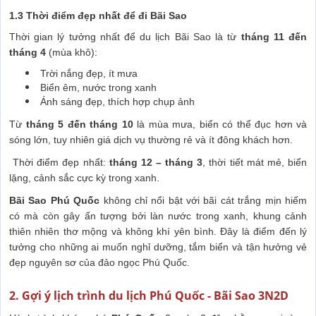
1.3 Thời điểm đẹp nhất để đi Bãi Sao
Thời gian lý tưởng nhất để du lịch Bãi Sao là từ
tháng 11 đến
tháng 4
(mùa khô):
Trời nắng đẹp, ít mưa
Biển êm, nước trong xanh
Ánh sáng đẹp, thích hợp chụp ảnh
Từ
tháng 5 đến tháng 10
là mùa mưa, biển có thể đục hơn và
sóng lớn, tuy nhiên giá dịch vụ thường rẻ và ít đông khách hơn.
Thời điểm đẹp nhất:
tháng 12 – tháng 3
, thời tiết mát mẻ, biển
lặng, cảnh sắc cực kỳ trong xanh.
Bãi Sao Phú Quốc
không chỉ nổi bật với bãi cát trắng mịn hiếm
có mà còn gây ấn tượng bởi làn nước trong xanh, khung cảnh
thiên nhiên thơ mộng và không khí yên bình. Đây là điểm đến lý
tưởng cho những ai muốn nghỉ dưỡng, tắm biển và tận hưởng vẻ
đẹp nguyên sơ của đảo ngọc Phú Quốc.
2. Gợi ý lịch trình du lịch Phú Quốc - Bãi Sao 3N2D