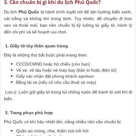
3. Cần chuẩn bị gì khi du lịch Phú Quốc?
Du lịch
Phú Quốc
là hành trình tuyệt vời để tận hưởng biển xanh,
cát trắng và không khí trong lành. Tuy nhiên, để chuyến đi trọn
vẹn và thoải mái, bạn nên chuẩn bị kỹ lưỡng từ giấy tờ, hành lý
đến chi phí và kế hoạch vui chơi.
1. Giấy tờ tùy thân quan trọng
Đây là những thứ bắt buộc phải mang theo:
CCCD/CMND hoặc hộ chiếu (còn hạn)
Vé xe, vé tàu hoặc vé máy bay (bản in hoặc điện tử)
Giấy xác nhận đặt phòng khách sạn/tour
Bằng lái xe (nếu có nhu cầu thuê xe máy)
Lưu ý: Luôn giữ giấy tờ trong túi chống nước để tránh bị ướt khi đi
biển.
2. Trang phục phù hợp
Phú Quốc có khí hậu nhiệt đới, nắng nhiều nên cần chuẩn bị:
Quần áo mỏng, nhẹ, thấm hút mồ hôi