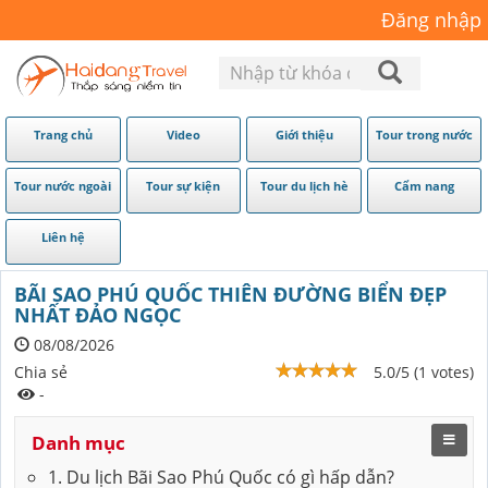
Đăng nhập
Trang chủ
Video
Giới thiệu
Tour trong nước
Tour nước ngoài
Tour sự kiện
Tour du lịch hè
Cẩm nang
Liên hệ
BÃI SAO PHÚ QUỐC THIÊN ĐƯỜNG BIỂN ĐẸP
NHẤT ĐẢO NGỌC
08/08/2026
Chia sẻ
5.0/5 (1 votes)
-
Danh mục
1. Du lịch Bãi Sao Phú Quốc có gì hấp dẫn?