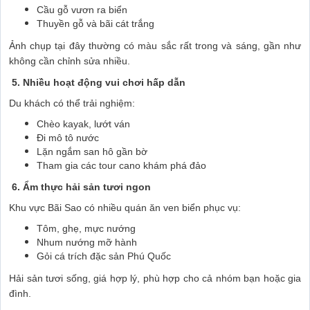
Cầu gỗ vươn ra biển
Thuyền gỗ và bãi cát trắng
Ảnh chụp tại đây thường có màu sắc rất trong và sáng, gần như
không cần chỉnh sửa nhiều.
5. Nhiều hoạt động vui chơi hấp dẫn
Du khách có thể trải nghiệm:
Chèo kayak, lướt ván
Đi mô tô nước
Lặn ngắm san hô gần bờ
Tham gia các tour cano khám phá đảo
6. Ẩm thực hải sản tươi ngon
Khu vực Bãi Sao có nhiều quán ăn ven biển phục vụ:
Tôm, ghẹ, mực nướng
Nhum nướng mỡ hành
Gỏi cá trích đặc sản Phú Quốc
Hải sản tươi sống, giá hợp lý, phù hợp cho cả nhóm bạn hoặc gia
đình.