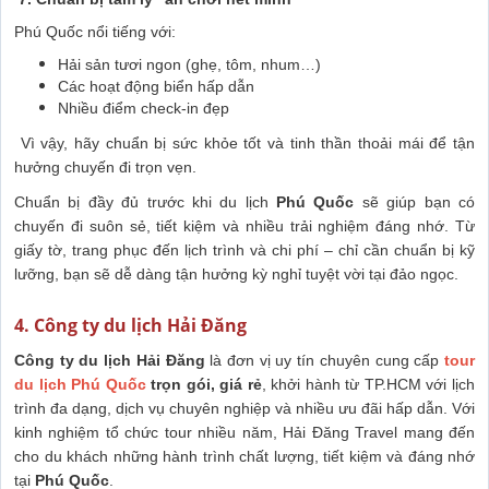
Phú Quốc nổi tiếng với:
Hải sản tươi ngon (ghẹ, tôm, nhum…)
Các hoạt động biển hấp dẫn
Nhiều điểm check-in đẹp
Vì vậy, hãy chuẩn bị sức khỏe tốt và tinh thần thoải mái để tận
hưởng chuyến đi trọn vẹn.
Chuẩn bị đầy đủ trước khi du lịch
Phú Quốc
sẽ giúp bạn có
chuyến đi suôn sẻ, tiết kiệm và nhiều trải nghiệm đáng nhớ. Từ
giấy tờ, trang phục đến lịch trình và chi phí – chỉ cần chuẩn bị kỹ
lưỡng, bạn sẽ dễ dàng tận hưởng kỳ nghỉ tuyệt vời tại đảo ngọc.
4. Công ty du lịch Hải Đăng
Công ty du lịch Hải Đăng
là đơn vị uy tín chuyên cung cấp
tour
du lịch Phú Quốc
trọn gói, giá rẻ
, khởi hành từ TP.HCM với lịch
trình đa dạng, dịch vụ chuyên nghiệp và nhiều ưu đãi hấp dẫn. Với
kinh nghiệm tổ chức tour nhiều năm, Hải Đăng Travel mang đến
cho du khách những hành trình chất lượng, tiết kiệm và đáng nhớ
tại
Phú Quốc
.