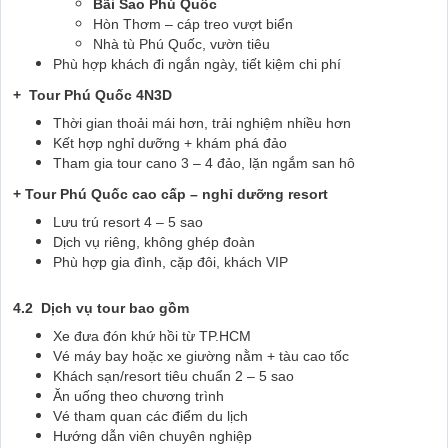
Bãi Sao Phú Quốc
Hòn Thơm – cáp treo vượt biển
Nhà tù Phú Quốc, vườn tiêu
Phù hợp khách đi ngắn ngày, tiết kiệm chi phí
+ Tour Phú Quốc 4N3D
Thời gian thoải mái hơn, trải nghiệm nhiều hơn
Kết hợp nghỉ dưỡng + khám phá đảo
Tham gia tour cano 3 – 4 đảo, lặn ngắm san hô
+ Tour Phú Quốc cao cấp – nghỉ dưỡng resort
Lưu trú resort 4 – 5 sao
Dịch vụ riêng, không ghép đoàn
Phù hợp gia đình, cặp đôi, khách VIP
4.2 Dịch vụ tour bao gồm
Xe đưa đón khứ hồi từ TP.HCM
Vé máy bay hoặc xe giường nằm + tàu cao tốc
Khách sạn/resort tiêu chuẩn 2 – 5 sao
Ăn uống theo chương trình
Vé tham quan các điểm du lịch
Hướng dẫn viên chuyên nghiệp