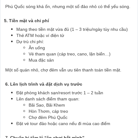
Phú Quốc sóng khá ổn, nhưng một số đảo nhỏ có thể yếu sóng.
5. Tiền mặt và chi phí
Mang theo tiền mặt vừa đủ (1 – 3 triệu/ngày tùy nhu cầu)
Thẻ ATM hoặc ví điện tử
Dự trù chi phí:
Ăn uống
Vé tham quan (cáp treo, cano, lặn biển…)
Mua đặc sản
Một số quán nhỏ, chợ đêm vẫn ưu tiên thanh toán tiền mặt.
6. Lên lịch trình và đặt dịch vụ trước
Đặt phòng khách sạn/resort trước 1 – 2 tuần
Lên danh sách điểm tham quan:
Bãi Sao, Bãi Khem
Hòn Thơm, cáp treo
Chợ đêm Phú Quốc
Đặt vé tour đảo hoặc cano nếu đi mùa cao điểm
7. Chuẩn bị tâm lý “ăn chơi hết mình”