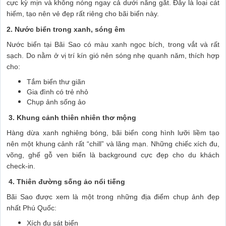
cực kỳ mịn và không nóng ngay cả dưới nắng gắt. Đây là loại cát
hiếm, tạo nên vẻ đẹp rất riêng cho bãi biển này.
2. Nước biển trong xanh, sóng êm
Nước biển tại Bãi Sao có màu xanh ngọc bích, trong vắt và rất
sạch. Do nằm ở vị trí kín gió nên sóng nhẹ quanh năm, thích hợp
cho:
Tắm biển thư giãn
Gia đình có trẻ nhỏ
Chụp ảnh sống ảo
3. Khung cảnh thiên nhiên thơ mộng
Hàng dừa xanh nghiêng bóng, bãi biển cong hình lưỡi liềm tạo
nên một khung cảnh rất “chill” và lãng mạn. Những chiếc xích đu,
võng, ghế gỗ ven biển là background cực đẹp cho du khách
check-in.
4. Thiên đường sống ảo nổi tiếng
Bãi Sao được xem là một trong những địa điểm chụp ảnh đẹp
nhất Phú Quốc:
Xích đu sát biển