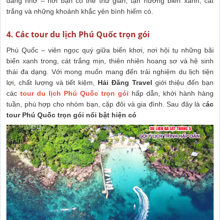
đáng nhớ – nơi bạn có thể thư giãn, tận hưởng biển xanh, cát
trắng và những khoảnh khắc yên bình hiếm có.
4. Các tour du lịch Phú Quốc trọn gói
Phú Quốc – viên ngọc quý giữa biển khơi, nơi hội tụ những bãi
biển xanh trong, cát trắng mịn, thiên nhiên hoang sơ và hệ sinh
thái đa dạng. Với mong muốn mang đến trải nghiệm du lịch tiện
lợi, chất lượng và tiết kiệm,
Hải Đăng Travel
giới thiệu đến bạn
các
tour du lịch Phú Quốc trọn gói
hấp dẫn, khởi hành hàng
tuần, phù hợp cho nhóm bạn, cặp đôi và gia đình. Sau đây là c
ác
tour Phú Quốc trọn gói nổi bật hiện có