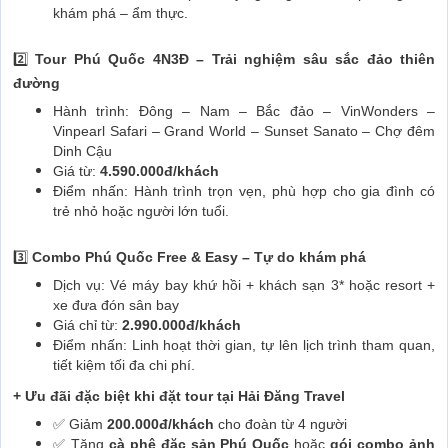
khám phá – ẩm thực.
2️⃣
Tour Phú Quốc 4N3Đ – Trải nghiệm sâu sắc đảo thiên
đường
Hành trình: Đông – Nam – Bắc đảo – VinWonders –
Vinpearl Safari – Grand World – Sunset Sanato – Chợ đêm
Dinh Cậu
Giá từ:
4.590.000đ/khách
Điểm nhấn: Hành trình trọn vẹn, phù hợp cho gia đình có
trẻ nhỏ hoặc người lớn tuổi.
3️⃣
Combo Phú Quốc Free & Easy – Tự do khám phá
Dịch vụ: Vé máy bay khứ hồi + khách sạn 3* hoặc resort +
xe đưa đón sân bay
Giá chỉ từ:
2.990.000đ/khách
Điểm nhấn: Linh hoạt thời gian, tự lên lịch trình tham quan,
tiết kiệm tối đa chi phí.
+ Ưu đãi đặc biệt khi đặt tour tại Hải Đăng Travel
✅ Giảm
200.000đ/khách
cho đoàn từ 4 người
✅ Tặng
cà phê đặc sản Phú Quốc
hoặc
gói combo ảnh