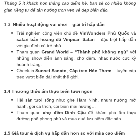
Tháng 5 ít khách hơn tháng cao điểm hè, bạn sẽ có nhiều không
gian riêng tư để tận hưởng trọn vẹn vẻ đẹp biển đảo.
1.3.
Nhiều hoạt động vui chơi – giải trí hấp dẫn
Trải nghiệm công viên chủ đề
VinWonders Phú Quốc
và
safari bán hoang dã Vinpearl Safari
– đặc biệt hấp dẫn
với gia đình có trẻ nhỏ.
Tham quan
Grand World – “Thành phố không ngủ”
với
những show diễn ánh sáng, chợ đêm, nhạc nước cực kỳ
hoành tráng.
Check-in
Sunset Sanato
,
Cáp treo Hòn Thơm
– tuyến cáp
treo vượt biển dài nhất thế giới.
1.4 Thưởng thức ẩm thực biển tươi ngon
Hải sản tươi sống như: ghẹ Hàm Ninh, nhum nướng mỡ
hành, gỏi cá trích, còi biên mai nướng…
Tham quan
chợ đêm Dinh Cậu
để khám phá ẩm thực
đường phố phong phú và mua quà lưu niệm đặc sản.
1.5 Giá tour & dịch vụ hấp dẫn hơn so với mùa cao điểm