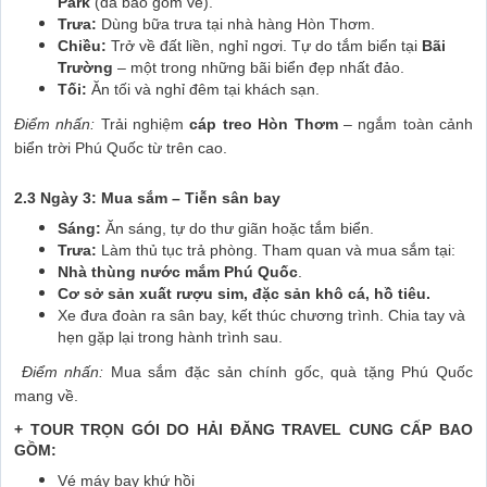
Park
(đã bao gồm vé).
Trưa:
Dùng bữa trưa tại nhà hàng Hòn Thơm.
Chiều:
Trở về đất liền, nghỉ ngơi. Tự do tắm biển tại
Bãi
Trường
– một trong những bãi biển đẹp nhất đảo.
Tối:
Ăn tối và nghỉ đêm tại khách sạn.
Điểm nhấn:
Trải nghiệm
cáp treo Hòn Thơm
– ngắm toàn cảnh
biển trời Phú Quốc từ trên cao.
2.3 Ngày 3: Mua sắm – Tiễn sân bay
Sáng:
Ăn sáng, tự do thư giãn hoặc tắm biển.
Trưa:
Làm thủ tục trả phòng. Tham quan và mua sắm tại:
Nhà thùng nước mắm Phú Quốc
.
Cơ sở sản xuất rượu sim, đặc sản khô cá, hồ tiêu.
Xe đưa đoàn ra sân bay, kết thúc chương trình. Chia tay và
hẹn gặp lại trong hành trình sau.
Điểm nhấn:
Mua sắm đặc sản chính gốc, quà tặng Phú Quốc
mang về.
+ TOUR TRỌN GÓI DO HẢI ĐĂNG TRAVEL CUNG CẤP BAO
GỒM:
Vé máy bay khứ hồi