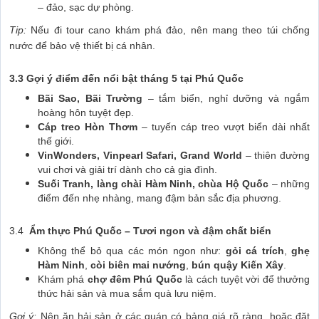
– đảo, sạc dự phòng.
Tip:
Nếu đi tour cano khám phá đảo, nên mang theo túi chống
nước để bảo vệ thiết bị cá nhân.
3.3 Gợi ý điểm đến nổi bật tháng 5 tại Phú Quốc
Bãi Sao, Bãi Trường
– tắm biển, nghỉ dưỡng và ngắm
hoàng hôn tuyệt đẹp.
Cáp treo Hòn Thơm
– tuyến cáp treo vượt biển dài nhất
thế giới.
VinWonders, Vinpearl Safari, Grand World
– thiên đường
vui chơi và giải trí dành cho cả gia đình.
Suối Tranh, làng chài Hàm Ninh, chùa Hộ Quốc
– những
điểm đến nhẹ nhàng, mang đậm bản sắc địa phương.
3.4
Ẩm thực Phú Quốc – Tươi ngon và đậm chất biển
Không thể bỏ qua các món ngon như:
gỏi cá trích
,
ghẹ
Hàm Ninh
,
còi biên mai nướng
,
bún quậy Kiến Xây
.
Khám phá
chợ đêm Phú Quốc
là cách tuyệt vời để thưởng
thức hải sản và mua sắm quà lưu niệm.
Gợi ý:
Nên ăn hải sản ở các quán có bảng giá rõ ràng, hoặc đặt