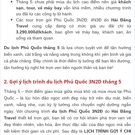
Tháng 5 chưa phải mùa du lịch cao điểm nên giá
khách
sạn, tour, vé máy bay
vẫn khá mềm, nhiều chương trình
ưu đãi từ các công ty lữ hành.
Các tour trọn gói Phú Quốc 3N2Đ, 4N3Đ do
Hải Đăng
Travel
cung cấp đang có mức giá ưu đãi chỉ từ
3.290.000đ/khách
, bao gồm vé máy bay, khách sạn, ăn
uống và tham quan.
Du lịch Phú Quốc tháng 5
là lựa chọn tuyệt vời để tận hưởng
biển xanh, cát trắng và nắng vàng trong không khí yên bình và giá
cả phải chăng. Đây chính là thời điểm lý tưởng để bạn lên đường,
tận hưởng kỳ nghỉ hè trọn vẹn bên người thân và bạn bè!
2. Gợi ý lịch trình du lịch Phú Quốc 3N2D tháng 5
Tháng 5 – thời điểm giao mùa giữa mùa khô và mùa mưa tại Phú
Quốc – là lúc hòn đảo ngọc xinh đẹp này trở nên dịu mát, biển
xanh, nắng nhẹ, cực kỳ lý tưởng cho chuyến nghỉ dưỡng ngắn
ngày. Với chương trình
du lịch Phú Quốc 3N2Đ
do
Hải Đăng
Travel
thiết kế trọn gói, bạn sẽ có cơ hội khám phá trọn vẹn vẻ
đẹp thiên nhiên, văn hóa, ẩm thực đặc sắc của đảo ngọc mà vẫn
tiết kiệm thời gian và chi phí. Sau đây là
LỊCH TRÌNH GỢI Ý CHI