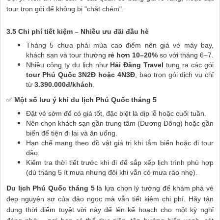
tour trọn gói để không bị "chặt chém".
3.5 Chi phí tiết kiệm – Nhiều ưu đãi đầu hè
Tháng 5 chưa phải mùa cao điểm nên giá vé máy bay,
khách sạn và tour thường
rẻ hơn 10–20%
so với tháng 6–7.
Nhiều công ty du lịch như
Hải Đăng Travel
tung ra các gói
tour Phú Quốc 3N2Đ hoặc 4N3Đ
, bao trọn gói dịch vụ chỉ
từ
3.390.000đ/khách
.
✅
Một số lưu ý khi du lịch Phú Quốc tháng 5
Đặt vé sớm để có giá tốt, đặc biệt là dịp lễ hoặc cuối tuần.
Nên chọn khách sạn gần trung tâm (Dương Đông) hoặc gần
biển để tiện đi lại và ăn uống.
Hạn chế mang theo đồ vật giá trị khi tắm biển hoặc đi tour
đảo.
Kiểm tra thời tiết trước khi đi để sắp xếp lịch trình phù hợp
(dù tháng 5 ít mưa nhưng đôi khi vẫn có mưa rào nhẹ).
Du lịch Phú Quốc tháng 5
là lựa chọn lý tưởng để khám phá vẻ
đẹp nguyên sơ của đảo ngọc mà vẫn tiết kiệm chi phí. Hãy tận
dụng thời điểm tuyệt vời này để lên kế hoạch cho một kỳ nghỉ