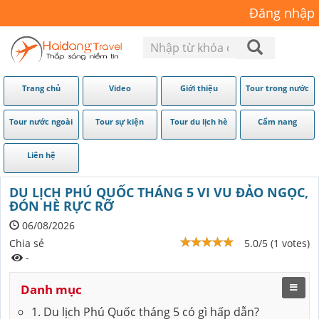
Đăng nhập
Trang chủ
Video
Giới thiệu
Tour trong nước
Tour nước ngoài
Tour sự kiện
Tour du lịch hè
Cẩm nang
Liên hệ
DU LỊCH PHÚ QUỐC THÁNG 5 VI VU ĐẢO NGỌC,
ĐÓN HÈ RỰC RỠ
06/08/2026
Chia sẻ
5.0/5 (1 votes)
-
Danh mục
1. Du lịch Phú Quốc tháng 5 có gì hấp dẫn?