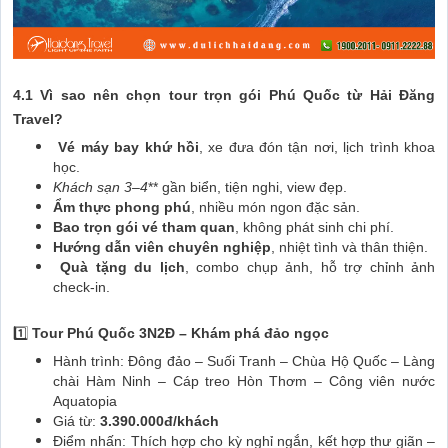
4.1 Vì sao nên chọn tour trọn gói Phú Quốc từ Hải Đăng
Travel?
Vé máy bay khứ hồi
, xe đưa đón tận nơi, lịch trình khoa
học.
Khách sạn 3
–4
** gần biển, tiện nghi, view đẹp.
Ẩm thực phong phú
, nhiều món ngon đặc sản.
Bao trọn gói vé tham quan
, không phát sinh chi phí.
Hướng dẫn viên chuyên nghiệp
, nhiệt tình và thân thiện.
Quà tặng du lịch
, combo chụp ảnh, hỗ trợ chỉnh ảnh
check-in.
1️⃣
Tour Phú Quốc 3N2Đ – Khám phá đảo ngọc
Hành trình: Đông đảo – Suối Tranh – Chùa Hộ Quốc – Làng
chài Hàm Ninh – Cáp treo Hòn Thơm – Công viên nước
Aquatopia
Giá từ:
3.390.000đ/khách
Điểm nhấn: Thích hợp cho kỳ nghỉ ngắn, kết hợp thư giãn –