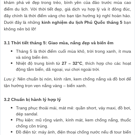
khám phá vẻ đẹp trong trẻo, bình yên của đảo trước mùa cao
điểm du lịch. Với thời tiết đẹp, giá dịch vụ hợp lý và ít đông đúc,
đây chính là thời điểm vàng cho bạn tận hưởng kỳ nghỉ hoàn hảo.
Dưới đây là những
kinh nghiệm du lịch Phú Quốc tháng 5
bạn
không nên bỏ lỡ!
3.1 Thời tiết tháng 5: Giao mùa, nắng đẹp và biển êm
Tháng 5 là thời điểm cuối mùa khô, trời trong xanh, ít mưa
và sóng biển êm.
Nhiệt độ trung bình từ
27 – 32°C
, thích hợp cho các hoạt
động tắm biển, dã ngoại, vui chơi ngoài trời.
Lưu ý:
Nên chuẩn bị nón, kính râm, kem chống nắng và đồ bơi để
tận hưởng trọn vẹn nắng vàng – biển xanh.
3.2 Chuẩn bị hành lý hợp lý
Trang phục thoải mái, mát mẻ: quần short, váy maxi, đồ bơi,
dép sandal.
Phụ kiện: mũ rộng vành, kính mát, kem chống nắng, thuốc
chống côn trùng.
Đồ điện tử: máy ảnh, điện thoại chống nước nếu đi tour biển