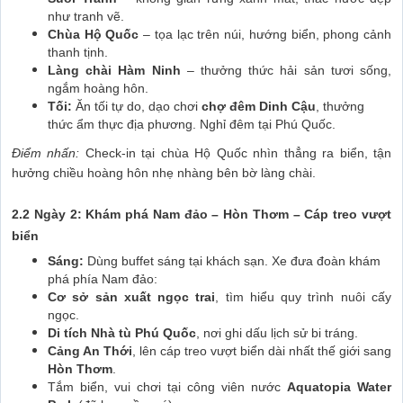
như tranh vẽ.
Chùa Hộ Quốc
– tọa lạc trên núi, hướng biển, phong cảnh
thanh tịnh.
Làng chài Hàm Ninh
– thưởng thức hải sản tươi sống,
ngắm hoàng hôn.
Tối:
Ăn tối tự do, dạo chơi
chợ đêm Dinh Cậu
, thưởng
thức ẩm thực địa phương. Nghỉ đêm tại Phú Quốc.
Điểm nhấn:
Check-in tại chùa Hộ Quốc nhìn thẳng ra biển, tận
hưởng chiều hoàng hôn nhẹ nhàng bên bờ làng chài.
2.2 Ngày 2: Khám phá Nam đảo – Hòn Thơm – Cáp treo vượt
biển
Sáng:
Dùng buffet sáng tại khách sạn. Xe đưa đoàn khám
phá phía Nam đảo:
Cơ sở sản xuất ngọc trai
, tìm hiểu quy trình nuôi cấy
ngọc.
Di tích Nhà tù Phú Quốc
, nơi ghi dấu lịch sử bi tráng.
Cảng An Thới
, lên cáp treo vượt biển dài nhất thế giới sang
Hòn Thơm
.
Tắm biển, vui chơi tại công viên nước
Aquatopia Water