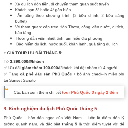
Xe du lịch đón tiễn, di chuyển tham quan suốt tuyến
Khách sạn 3* hoặc 4* gần biển
Ăn uống theo chương trình (3 bữa chính, 2 bữa sáng
buffet)
Vé tham quan: cáp treo Hòn Thơm, công viên nước, di tích,
bảo tàng...
Hướng dẫn viên nhiệt tình, am hiểu địa phương
Bảo hiểm du lịch, nước suối, khăn lạnh, quà tặng du lịch
+ GIÁ TOUR ƯU ĐÃI THÁNG 5:
Từ
3.390.000đ/khách
✅ Ưu đãi
giảm thêm 100.000đ
/khách khi đặt nhóm từ 4 người
✅ Tặng
cà phê đặc sản Phú Quốc
+ bộ ảnh check-in miễn phí
tại Sunset Sanato
Các bạn xem thêm chi tiết
tour Phú Quốc 3 ngày 2 đêm
3. Kinh nghiệm du lịch Phú Quốc tháng 5
Phú Quốc – hòn đảo ngọc của Việt Nam – luôn là điểm đến lý
tưởng quanh năm, và đặc biệt
tháng 5
là thời điểm tuyệt vời để