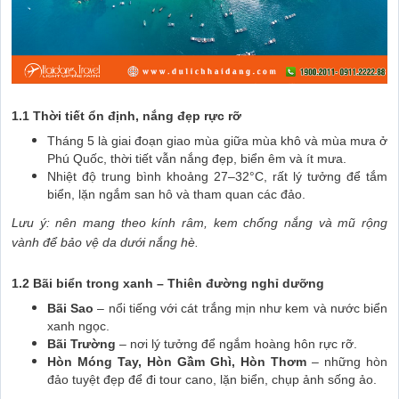
1.1 Thời tiết ổn định, nắng đẹp rực rỡ
Tháng 5 là giai đoạn giao mùa giữa mùa khô và mùa mưa ở
Phú Quốc, thời tiết vẫn nắng đẹp, biển êm và ít mưa.
Nhiệt độ trung bình khoảng 27–32°C, rất lý tưởng để tắm
biển, lặn ngắm san hô và tham quan các đảo.
Lưu ý: nên mang theo kính râm, kem chống nắng và mũ rộng
vành để bảo vệ da dưới nắng hè.
1.2 Bãi biển trong xanh – Thiên đường nghỉ dưỡng
Bãi Sao
– nổi tiếng với cát trắng mịn như kem và nước biển
xanh ngọc.
Bãi Trường
– nơi lý tưởng để ngắm hoàng hôn rực rỡ.
Hòn Móng Tay, Hòn Gầm Ghì, Hòn Thơm
– những hòn
đảo tuyệt đẹp để đi tour cano, lặn biển, chụp ảnh sống ảo.