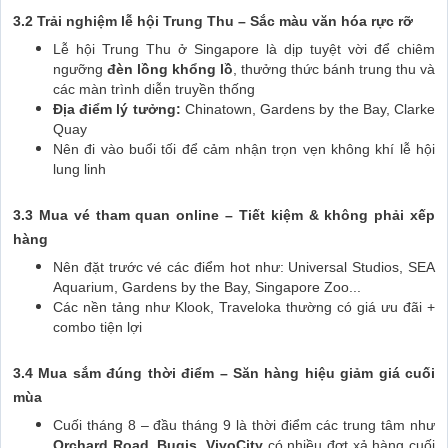
3.2 Trải nghiệm lễ hội Trung Thu – Sắc màu văn hóa rực rỡ
Lễ hội Trung Thu ở Singapore là dịp tuyệt vời để chiêm
ngưỡng
đèn lồng khổng lồ
, thưởng thức bánh trung thu và
các màn trình diễn truyền thống
Địa điểm lý tưởng:
Chinatown, Gardens by the Bay, Clarke
Quay
Nên đi vào buổi tối để cảm nhận trọn vẹn không khí lễ hội
lung linh
3.3 Mua vé tham quan online – Tiết kiệm & không phải xếp
hàng
Nên đặt trước vé các điểm hot như: Universal Studios, SEA
Aquarium, Gardens by the Bay, Singapore Zoo...
Các nền tảng như Klook, Traveloka thường có giá ưu đãi +
combo tiện lợi
3.4 Mua sắm đúng thời điểm – Săn hàng hiệu giảm giá cuối
mùa
Cuối tháng 8 – đầu tháng 9 là thời điểm các trung tâm như
Orchard Road
,
Bugis
,
VivoCity
có nhiều đợt xả hàng cuối