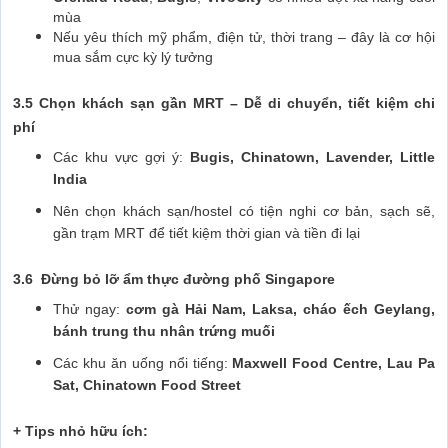
mùa
Nếu yêu thích mỹ phẩm, điện tử, thời trang – đây là cơ hội
mua sắm cực kỳ lý tưởng
3.5 Chọn khách sạn gần MRT – Dễ di chuyển, tiết kiệm chi
phí
Các khu vực gợi ý:
Bugis, Chinatown, Lavender, Little
India
Nên chọn khách sạn/hostel có tiện nghi cơ bản, sạch sẽ,
gần trạm MRT để tiết kiệm thời gian và tiền đi lại
3.6 Đừng bỏ lỡ ẩm thực đường phố Singapore
Thử ngay:
cơm gà Hải Nam, Laksa, cháo ếch Geylang,
bánh trung thu nhân trứng muối
Các khu ăn uống nổi tiếng:
Maxwell Food Centre, Lau Pa
Sat, Chinatown Food Street
+ Tips nhỏ hữu ích: