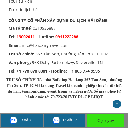
Tour sự kiện
Tour du lịch hè
CÔNG TY CỔ PHẦN XÂY DỰNG DU LỊCH HẢI ĐĂNG
Mã số thuế:
0310535887
Tel:
19002011
- Hotline:
0911222288
Email:
info@haidangtravel.com
Trụ sở chính:
367 Tân Sơn, Phường Tân Sơn, TPHCM
Văn phòng:
968 Dolly Parton pkwy, Sevierville, TN
Tel:
+1 770 878 8881
- Hotline:
+ 1 865 774 9995
TRỤ SỞ CHÍNH Tòa nhà Building Haidang 367 Tân Sơn, phường
Tân Sơn, TPHCM Haidang Travel là doanh nghiệp chuyên tổ chức
du lịch, teambuilding, event trong và ngoài nước Số giấy phép lữ
hành quốc tế: 79-723/2017/TCDL-GP LHQT
↑
Tư vấn 1
Tư vấn 2
Gọi ngay