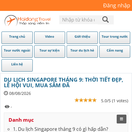
Đăng nhập
Trang chủ
Video
Giới thiệu
Tour trong nước
Tour nước ngoài
Tour sự kiện
Tour du lịch hè
Cẩm nang
Liên hệ
DU LỊCH SINGAPORE THÁNG 9: THỜI TIẾT ĐẸP,
LỄ HỘI VUI, MUA SẮM ĐÃ
08/08/2026
5.0/5 (1 votes)
-
Danh mục
1. Du lịch Singapore tháng 9 có gì hấp dẫn?