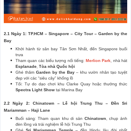
2.1 Ngày 1: TP.HCM – Singapore – City Tour – Garden by the
Bay
Khởi hành từ sân bay Tân Sơn Nhất, đến Singapore buổi
trưa
Tham quan các biểu tượng nổi tiếng:
Merlion Park
, nhà hát
Esplanade
,
Tòa nhà Quốc hội
Ghé thăm
Garden by the Bay
– khu vườn nhân tạo tuyệt
đẹp với các “siêu cây” khổng lồ
Tối: Tự do dạo chơi khu Clarke Quay hoặc thưởng thức
Spectra Light Show
tại Marina Bay
2.2 Ngày 2: Chinatown – Lễ hội Trung Thu – Đền Sri
Mariamman – Haji Lane
Buổi sáng: Tham quan khu di sản
Chinatown
, chụp ảnh
đèn lồng và trải nghiệm lễ hội Trung Thu
Ghé
Sri Mariamman Temple
– đền Hindu lâu đời nhất