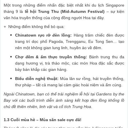
Một trong những điểm nhấn đặc biệt nhất khi du lịch Singapore
tháng 9 là
lễ hội Trung Thu (Mid-Autumn Festival)
– sự kiện
văn hóa truyền thống của cộng đồng người Hoa tại đây.
+ Những điểm không thể bỏ qua:
Chinatown rực rỡ đèn lồng:
Hàng trăm chiếc đèn được
trang trí dọc phố Pagoda, Trengganu, Eu Tong Sen… tạo
nên một không gian lung linh, huyền ảo về đêm.
Chợ đêm & ẩm thực truyền thống:
Bánh trung thu đa
dạng hương vị, trà thảo mộc, các món Hoa đặc sắc được
bày bán khắp các gian hàng.
Biểu diễn nghệ thuật:
Múa lân sư rồng, hát truyền thống,
thư pháp – tất cả mang lại cảm giác hoài niệm và ấm cúng.
Ngoài Chinatown, bạn có thể trải nghiệm lễ hội tại Gardens by the
Bay với các buổi trình diễn ánh sáng kết hợp đèn lồng khổng lồ
chủ đề thiên nhiên, linh vật và cổ tích Trung Hoa.
1.3 Cuối mùa hè – Mùa săn sale cực đã!