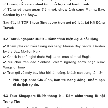
✅
Hướng dẫn viên nhiệt tình, hỗ trợ suốt hành trình
✅
Tặng vé tham quan điểm hot, show ánh sáng Marina Bay,
Garden by the Bay…
Sau đây là TOP 3 tour Singapore trọn gói nổi bật tại Hải Đăng
Travel:
4.2 Tour Singapore 4N3Đ – Hành trình hiện đại & sôi động
✔️ Khám phá các biểu tượng nổi tiếng: Marina Bay Sands, Garden
by the Bay, Merlion Park
✔️ Check-in phố nghệ thuật Haji Lane, mua sắm tại Bugis
✔️ Vui chơi trên đảo Sentosa, chiêm ngưỡng show nhạc nước
Wings of Time
✔️ Trọn gói vé máy bay khứ hồi, ăn uống, khách sạn trung tâm 3*
Phù hợp cho: Gia đình, bạn trẻ năng động, nhóm bạn
đi du lịch tự do.
4.3 Tour Singapore 5N4Đ tháng 9 – Đắm chìm trong lễ hội
Trung Thu