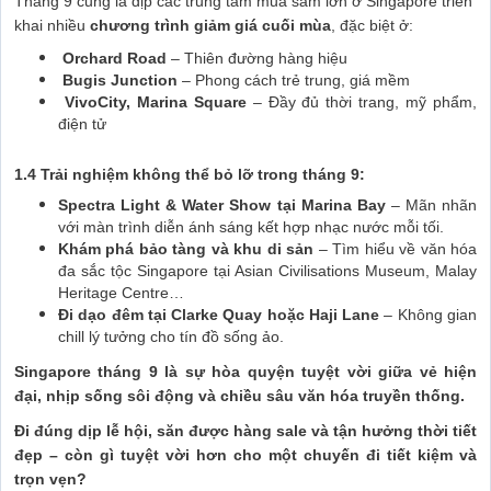
Tháng 9 cũng là dịp các trung tâm mua sắm lớn ở Singapore triển
khai nhiều
chương trình giảm giá cuối mùa
, đặc biệt ở:
Orchard Road
– Thiên đường hàng hiệu
Bugis Junction
– Phong cách trẻ trung, giá mềm
VivoCity, Marina Square
– Đầy đủ thời trang, mỹ phẩm,
điện tử
1.4 Trải nghiệm không thể bỏ lỡ trong tháng 9:
Spectra Light & Water Show tại Marina Bay
– Mãn nhãn
với màn trình diễn ánh sáng kết hợp nhạc nước mỗi tối.
Khám phá bảo tàng và khu di sản
– Tìm hiểu về văn hóa
đa sắc tộc Singapore tại Asian Civilisations Museum, Malay
Heritage Centre…
Đi dạo đêm tại Clarke Quay hoặc Haji Lane
– Không gian
chill lý tưởng cho tín đồ sống ảo.
Singapore tháng 9 là sự hòa quyện tuyệt vời giữa vẻ hiện
đại, nhịp sống sôi động và chiều sâu văn hóa truyền thống.
Đi đúng dịp lễ hội, săn được hàng sale và tận hưởng thời tiết
đẹp – còn gì tuyệt vời hơn cho một chuyến đi tiết kiệm và
trọn vẹn?