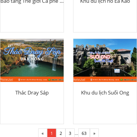
Bảo tàng Thế giới Cà phê Buôn Ma Thuột
Khu du lịch hồ Ea Kao
Thác Dray Sáp
Khu du lịch Suối Ong
«
1
2
3
...
63
»