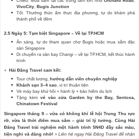
Chiều: Mua sắm tại các trung tâm lớn như
Orchard Road
,
VivoCity
,
Bugis Junction
Tối: Thưởng thức ẩm thực địa phương, tự do khám phá
thành phố về đêm
2.5 Ngày 5: Tạm biệt Singapore – Về lại TP.HCM
Ăn sáng, tự do tham quan chợ Bugis hoặc mua sắm đặc
sản Singapore
Di chuyển ra sân bay Changi – về lại TP.HCM, kết thúc hành
trình
+
Hải Đăng Travel cam kết:
Tour chất lượng,
hướng dẫn viên chuyên nghiệp
Khách sạn 3–4 sao
, vị trí thuận tiện
Vé máy bay khứ hồi + hành lý + bảo hiểm du lịch
Tặng kèm
vé vào cửa Garden by the Bay, Sentosa,
Chinatown Festival
Singapore tháng 9 – vừa có không khí lễ hội Trung Thu rực
rỡ, vừa là thời điểm mua sắm – giải trí lý tưởng. Cùng Hải
Đăng Travel trải nghiệm một hành trình 5N4D đầy sắc màu,
tiện nghi và đáng nhớ!
+ Liên hệ ngay Hải Đăng Travel để nhận