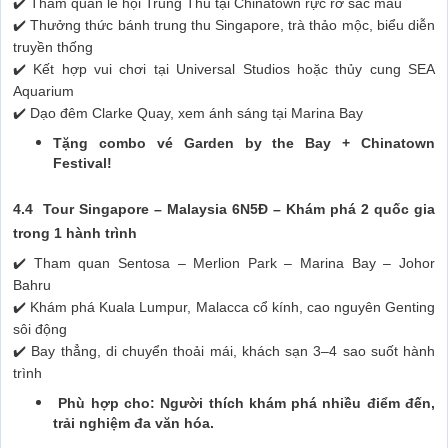
✔️ Tham quan lễ hội Trung Thu tại Chinatown rực rỡ sắc màu
✔️ Thưởng thức bánh trung thu Singapore, trà thảo mộc, biểu diễn
truyền thống
✔️ Kết hợp vui chơi tại Universal Studios hoặc thủy cung SEA
Aquarium
✔️ Dạo đêm Clarke Quay, xem ánh sáng tại Marina Bay
Tặng combo vé Garden by the Bay + Chinatown
Festival!
4.4 Tour Singapore – Malaysia 6N5Đ – Khám phá 2 quốc gia
trong 1 hành trình
✔️ Tham quan Sentosa – Merlion Park – Marina Bay – Johor
Bahru
✔️ Khám phá Kuala Lumpur, Malacca cổ kính, cao nguyên Genting
sôi động
✔️ Bay thẳng, di chuyển thoải mái, khách sạn 3–4 sao suốt hành
trình
Phù hợp cho: Người thích khám phá nhiều điểm đến,
trải nghiệm đa văn hóa.