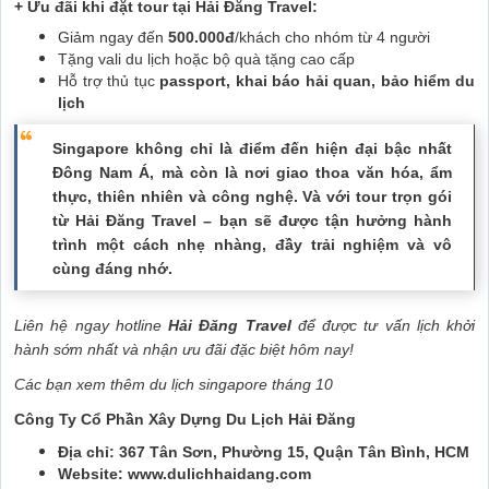
+ Ưu đãi khi đặt tour tại Hải Đăng Travel:
Giảm ngay đến
500.000đ
/khách cho nhóm từ 4 người
Tặng vali du lịch hoặc bộ quà tặng cao cấp
Hỗ trợ thủ tục
passport, khai báo hải quan, bảo hiểm du
lịch
Singapore không chỉ là điểm đến hiện đại bậc nhất
Đông Nam Á, mà còn là nơi giao thoa văn hóa, ẩm
thực, thiên nhiên và công nghệ. Và với tour trọn gói
từ Hải Đăng Travel – bạn sẽ được tận hưởng hành
trình một cách nhẹ nhàng, đầy trải nghiệm và vô
cùng đáng nhớ.
Liên hệ ngay hotline
Hải Đăng Travel
để được tư vấn lịch khởi
hành sớm nhất và nhận ưu đãi đặc biệt hôm nay!
Các bạn xem thêm du lịch singapore tháng 10
Công Ty Cổ Phần Xây Dựng Du Lịch Hải Đăng
Địa chỉ: 367 Tân Sơn, Phường 15, Quận Tân Bình, HCM
Website: www.dulichhaidang.com