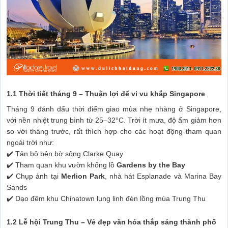
1.1 Thời tiết tháng 9 – Thuận lợi để vi vu khắp Singapore
Tháng 9 đánh dấu thời điểm giao mùa nhẹ nhàng ở Singapore,
với nền nhiệt trung bình từ 25–32°C. Trời ít mưa, độ ẩm giảm hơn
so với tháng trước, rất thích hợp cho các hoạt động tham quan
ngoài trời như:
✔️ Tản bộ bên bờ sông Clarke Quay
✔️ Tham quan khu vườn khổng lồ
Gardens by the Bay
✔️ Chụp ảnh tại
Merlion Park
, nhà hát Esplanade và Marina Bay
Sands
✔️ Dạo đêm khu Chinatown lung linh đèn lồng mùa Trung Thu
1.2 Lễ hội Trung Thu – Vẻ đẹp văn hóa thắp sáng thành phố