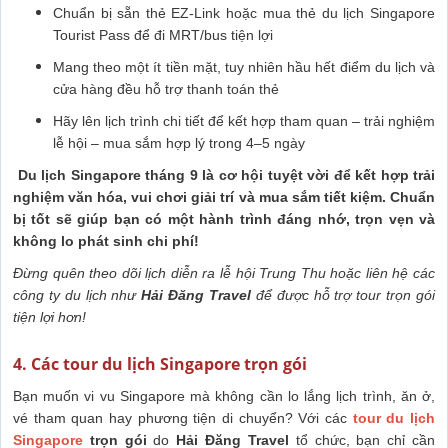
Chuẩn bị sẵn thẻ EZ-Link hoặc mua thẻ du lịch Singapore
Tourist Pass để đi MRT/bus tiện lợi
Mang theo một ít tiền mặt, tuy nhiên hầu hết điểm du lịch và
cửa hàng đều hỗ trợ thanh toán thẻ
Hãy lên lịch trình chi tiết để kết hợp tham quan – trải nghiệm
lễ hội – mua sắm hợp lý trong 4–5 ngày
Du lịch Singapore tháng 9 là cơ hội tuyệt vời để kết hợp trải
nghiệm văn hóa, vui chơi giải trí và mua sắm tiết kiệm. Chuẩn
bị tốt sẽ giúp bạn có một hành trình đáng nhớ, trọn vẹn và
không lo phát sinh chi phí!
Đừng quên theo dõi lịch diễn ra lễ hội Trung Thu hoặc liên hệ các
công ty du lịch như
Hải Đăng Travel
để được hỗ trợ tour trọn gói
tiện lợi hơn!
4. Các tour du lịch Singapore trọn gói
Bạn muốn vi vu Singapore mà không cần lo lắng lịch trình, ăn ở,
vé tham quan hay phương tiện di chuyển? Với các
tour du lịch
Singapore
trọn gói
do
Hải Đăng Travel
tổ chức, bạn chỉ cần