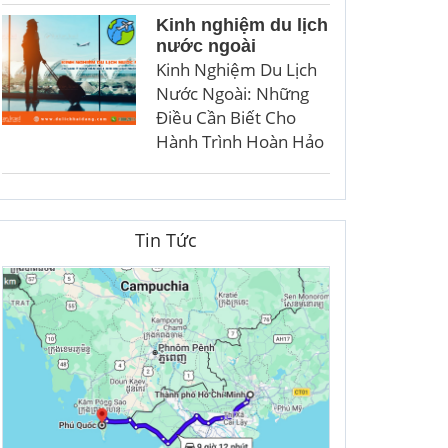
Kinh nghiệm du lịch
nước ngoài
Kinh Nghiệm Du Lịch
Nước Ngoài: Những
Điều Cần Biết Cho
Hành Trình Hoàn Hảo
Tin Tức