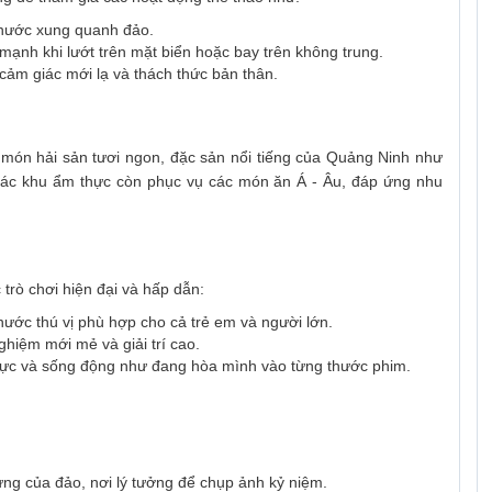
nước xung quanh đảo.
nh khi lướt trên mặt biển hoặc bay trên không trung.
cảm giác mới lạ và thách thức bản thân.
món hải sản tươi ngon, đặc sản nổi tiếng của Quảng Ninh như
các khu ẩm thực còn phục vụ các món ăn Á - Âu, đáp ứng nhu
 trò chơi hiện đại và hấp dẫn:
 nước thú vị phù hợp cho cả trẻ em và người lớn.
ghiệm mới mẻ và giải trí cao.
ực và sống động như đang hòa mình vào từng thước phim.
ng của đảo, nơi lý tưởng để chụp ảnh kỷ niệm.