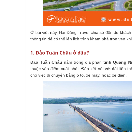
Ở bài viết này, Hải Đăng Travel chia sẻ đến du khá
thông tin để có thể lên lịch trình khám phá trọn vẹn k
1. Đảo Tuần Châu ở đâu?
Đảo Tuần Châu
nằm trong địa phận
tỉnh Quảng N
thuộc vào điểm xuất phát. Đảo kết nối với đất liền t
cho việc di chuyển bằng ô tô, xe máy, hoặc xe điện.