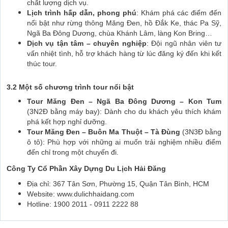
chất lượng dịch vụ.
Lịch trình hấp dẫn, phong phú
: Khám phá các điểm đến
nổi bật như rừng thông Măng Đen, hồ Đắk Ke, thác Pa Sỹ,
Ngã Ba Đông Dương, chùa Khánh Lâm, làng Kon Bring…
Dịch vụ tận tâm – chuyên nghiệp
: Đội ngũ nhân viên tư
vấn nhiệt tình, hỗ trợ khách hàng từ lúc đăng ký đến khi kết
thúc tour.
3.2 Một số chương trình tour nổi bật
Tour Măng Đen – Ngã Ba Đông Dương – Kon Tum
(3N2Đ bằng máy bay): Dành cho du khách yêu thích khám
phá kết hợp nghỉ dưỡng.
Tour Măng Đen – Buôn Ma Thuột – Tà Đùng
(3N3Đ bằng
ô tô): Phù hợp với những ai muốn trải nghiệm nhiều điểm
đến chỉ trong một chuyến đi.
Công Ty Cổ Phần Xây Dựng Du Lịch Hải Đăng
Địa chỉ: 367 Tân Sơn, Phường 15, Quận Tân Bình, HCM
Website: www.dulichhaidang.com
Hotline: 1900 2011 - 0911 2222 88