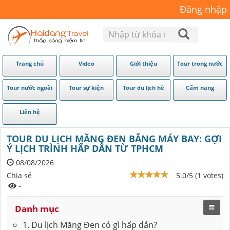
Đăng nhập
Trang chủ
Video
Giới thiệu
Tour trong nước
Tour nước ngoài
Tour sự kiện
Tour du lịch hè
Cẩm nang
Liên hệ
TOUR DU LỊCH MĂNG ĐEN BẰNG MÁY BAY: GỢI
Ý LỊCH TRÌNH HẤP DẪN TỪ TPHCM
08/08/2026
5.0/5 (1 votes)
-
Danh mục
1. Du lịch Măng Đen có gì hấp dẫn?