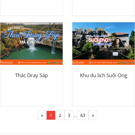
Thác Dray Sáp
Khu du lịch Suối Ong
«
1
2
3
...
63
»