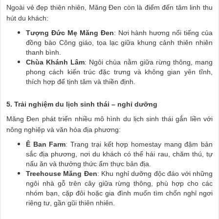
Ngoài vẻ đẹp thiên nhiên, Măng Đen còn là điểm đến tâm linh thu
hút du khách:
Tượng Đức Mẹ Măng Đen
: Nơi hành hương nổi tiếng của
đồng bào Công giáo, tọa lạc giữa khung cảnh thiên nhiên
thanh bình.
Chùa Khánh Lâm
: Ngôi chùa nằm giữa rừng thông, mang
phong cách kiến trúc đặc trưng và không gian yên tĩnh,
thích hợp để tịnh tâm và thiền định.
5. Trải nghiệm du lịch sinh thái – nghỉ dưỡng
Măng Đen phát triển nhiều mô hình du lịch sinh thái gắn liền với
nông nghiệp và văn hóa địa phương:
Ê Ban Farm
: Trang trại kết hợp homestay mang đậm bản
sắc địa phương, nơi du khách có thể hái rau, chăm thú, tự
nấu ăn và thưởng thức ẩm thực bản địa.
Treehouse Măng Đen
: Khu nghỉ dưỡng độc đáo với những
ngôi nhà gỗ trên cây giữa rừng thông, phù hợp cho các
nhóm bạn, cặp đôi hoặc gia đình muốn tìm chốn nghỉ ngơi
riêng tư, gần gũi thiên nhiên.