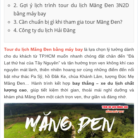
2. Gợi ý lịch trình tour du lịch Măng Đen 3N2D
bằng máy bay
3. Cần chuẩn bị gì khi tham gia tour Măng Đen?
4. Công ty du lịch Hải Đăng
Tour du lịch Măng Đen bằng máy bay
là lựa chọn lý tưởng dành
cho du khách từ TP.HCM muốn nhanh chóng đặt chân đến “Đà
Lạt thứ hai của Tây Nguyên” và tận hưởng trọn vẹn không khí cao
nguyên mát lành, thiên nhiên hoang sơ cùng những điểm đến nổi
bật như thác Pa Sỹ, hồ Đăk Ke, chùa Khánh Lâm, tượng Đức Mẹ
Măng Đen… Hành trình kết hợp
bay thẳng – xe du lịch chất
lượng cao
, giúp tiết kiệm thời gian, thoải mái nghỉ dưỡng và
khám phá Măng Đen một cách trọn vẹn, thư giãn và đáng nhớ.