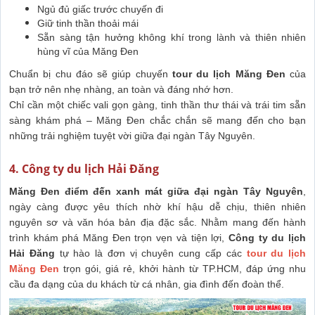
Ngủ đủ giấc trước chuyến đi
Giữ tinh thần thoải mái
Sẵn sàng tận hưởng không khí trong lành và thiên nhiên
hùng vĩ của Măng Đen
Chuẩn bị chu đáo sẽ giúp chuyến
tour du lịch Măng Đen
của
bạn trở nên nhẹ nhàng, an toàn và đáng nhớ hơn.
Chỉ cần một chiếc vali gọn gàng, tinh thần thư thái và trái tim sẵn
sàng khám phá – Măng Đen chắc chắn sẽ mang đến cho bạn
những trải nghiệm tuyệt vời giữa đại ngàn Tây Nguyên.
4. Công ty du lịch Hải Đăng
Măng Đen điểm đến xanh mát giữa đại ngàn Tây Nguyên
,
ngày càng được yêu thích nhờ khí hậu dễ chịu, thiên nhiên
nguyên sơ và văn hóa bản địa đặc sắc. Nhằm mang đến hành
trình khám phá Măng Đen trọn vẹn và tiện lợi,
Công ty du lịch
Hải Đăng
tự hào là đơn vị chuyên cung cấp các
tour du lịch
Măng Đen
trọn gói, giá rẻ, khởi hành từ TP.HCM, đáp ứng nhu
cầu đa dạng của du khách từ cá nhân, gia đình đến đoàn thể.