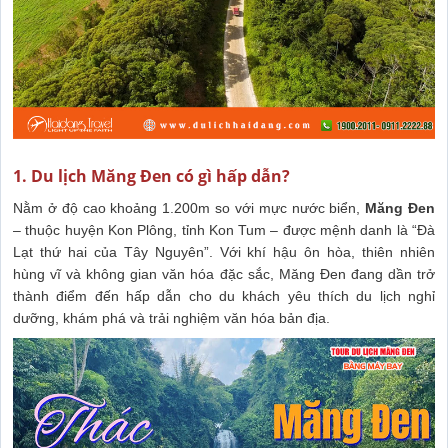
1. Du lịch Măng Đen có gì hấp dẫn?
Nằm ở độ cao khoảng 1.200m so với mực nước biển,
Măng Đen
– thuộc huyện Kon Plông, tỉnh Kon Tum – được mệnh danh là “Đà
Lạt thứ hai của Tây Nguyên”. Với khí hậu ôn hòa, thiên nhiên
hùng vĩ và không gian văn hóa đặc sắc, Măng Đen đang dần trở
thành điểm đến hấp dẫn cho du khách yêu thích du lịch nghỉ
dưỡng, khám phá và trải nghiệm văn hóa bản địa.