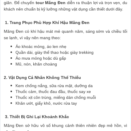
giãn. Để chuyến
tour Măng Đen
diễn ra thuận lợi và trọn vẹn, du
khách nên chuẩn bị kỹ lưỡng những vật dụng cần thiết dưới đây.
1. Trang Phục Phù Hợp Khí Hậu Măng Đen
Măng Đen có khí hậu mát mẻ quanh năm, sáng sớm và chiều tối
se lạnh, vì vậy nên mang theo:
Áo khoác mỏng, áo len nhẹ
Quần dài, giày thể thao hoặc giày trekking
Áo mưa mỏng hoặc dù gấp
Mũ, nón, khăn choàng
2. Vật Dụng Cá Nhân Không Thể Thiếu
Kem chống nắng, sữa rửa mặt, dưỡng da
Thuốc cảm, thuốc đau đầu, thuốc say xe
Thuốc xịt côn trùng, miếng dán chống muỗi
Khăn ướt, giấy khô, nước rửa tay
3. Thiết Bị Ghi Lại Khoảnh Khắc
Măng Đen sở hữu vô số khung cảnh thiên nhiên đẹp mê hồn, vì