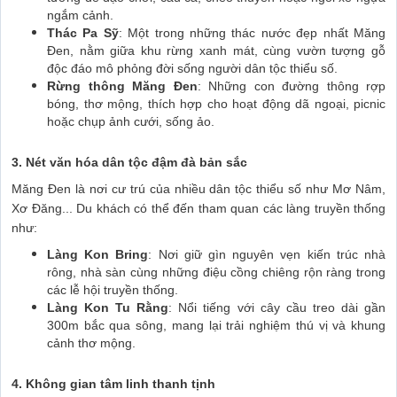
ngắm cảnh.
Thác Pa Sỹ
: Một trong những thác nước đẹp nhất Măng
Đen, nằm giữa khu rừng xanh mát, cùng vườn tượng gỗ
độc đáo mô phỏng đời sống người dân tộc thiểu số.
Rừng thông Măng Đen
: Những con đường thông rợp
bóng, thơ mộng, thích hợp cho hoạt động dã ngoại, picnic
hoặc chụp ảnh cưới, sống ảo.
3. Nét văn hóa dân tộc đậm đà bản sắc
Măng Đen là nơi cư trú của nhiều dân tộc thiểu số như Mơ Nâm,
Xơ Đăng... Du khách có thể đến tham quan các làng truyền thống
như:
Làng Kon Bring
: Nơi giữ gìn nguyên vẹn kiến trúc nhà
rông, nhà sàn cùng những điệu cồng chiêng rộn ràng trong
các lễ hội truyền thống.
Làng Kon Tu Rằng
: Nổi tiếng với cây cầu treo dài gần
300m bắc qua sông, mang lại trải nghiệm thú vị và khung
cảnh thơ mộng.
4. Không gian tâm linh thanh tịnh