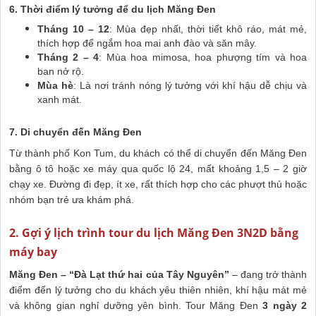
6. Thời điểm lý tưởng để du lịch Măng Đen
Tháng 10 – 12
: Mùa đẹp nhất, thời tiết khô ráo, mát mẻ,
thích hợp để ngắm hoa mai anh đào và săn mây.
Tháng 2 – 4
: Mùa hoa mimosa, hoa phượng tím và hoa
ban nở rộ.
Mùa hè
: Là nơi tránh nóng lý tưởng với khí hậu dễ chịu và
xanh mát.
7. Di chuyển đến Măng Đen
Từ thành phố Kon Tum, du khách có thể di chuyển đến Măng Đen
bằng ô tô hoặc xe máy qua quốc lộ 24, mất khoảng 1,5 – 2 giờ
chạy xe. Đường đi đẹp, ít xe, rất thích hợp cho các phượt thủ hoặc
nhóm bạn trẻ ưa khám phá.
2. Gợi ý lịch trình tour du lịch Măng Đen 3N2D bằng
máy bay
Măng Đen – “Đà Lạt thứ hai của Tây Nguyên”
– đang trở thành
điểm đến lý tưởng cho du khách yêu thiên nhiên, khí hậu mát mẻ
và không gian nghỉ dưỡng yên bình. Tour Măng Đen
3 ngày 2