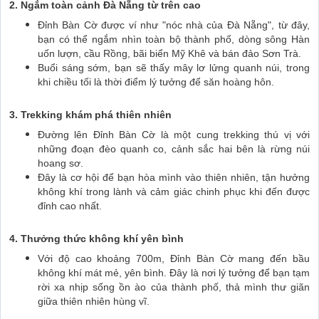
2. Ngắm toàn cảnh Đà Nẵng từ trên cao
Đỉnh Bàn Cờ được ví như "nóc nhà của Đà Nẵng", từ đây,
bạn có thể ngắm nhìn toàn bộ thành phố, dòng sông Hàn
uốn lượn, cầu Rồng, bãi biển Mỹ Khê và bán đảo Sơn Trà.
Buổi sáng sớm, bạn sẽ thấy mây lơ lửng quanh núi, trong
khi chiều tối là thời điểm lý tưởng để săn hoàng hôn.
3. Trekking khám phá thiên nhiên
Đường lên Đỉnh Bàn Cờ là một cung trekking thú vị với
những đoạn đèo quanh co, cảnh sắc hai bên là rừng núi
hoang sơ.
Đây là cơ hội để bạn hòa mình vào thiên nhiên, tận hưởng
không khí trong lành và cảm giác chinh phục khi đến được
đỉnh cao nhất.
4. Thưởng thức không khí yên bình
Với độ cao khoảng 700m, Đỉnh Bàn Cờ mang đến bầu
không khí mát mẻ, yên bình. Đây là nơi lý tưởng để bạn tạm
rời xa nhịp sống ồn ào của thành phố, thả mình thư giãn
giữa thiên nhiên hùng vĩ.