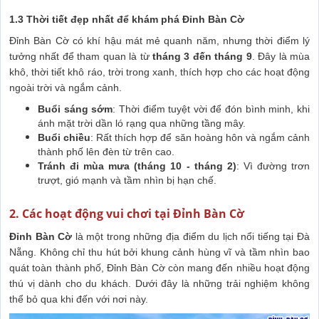
1.3 Thời tiết đẹp nhất để khám phá Đỉnh Bàn Cờ
Đỉnh Bàn Cờ có khí hậu mát mẻ quanh năm, nhưng thời điểm lý
tưởng nhất để tham quan là từ
tháng 3 đến tháng 9
. Đây là mùa
khô, thời tiết khô ráo, trời trong xanh, thích hợp cho các hoạt động
ngoài trời và ngắm cảnh.
Buổi sáng sớm
: Thời điểm tuyệt vời để đón bình minh, khi
ánh mặt trời dần ló rạng qua những tầng mây.
Buổi chiều
: Rất thích hợp để săn hoàng hôn và ngắm cảnh
thành phố lên đèn từ trên cao.
Tránh đi mùa mưa (tháng 10 - tháng 2)
: Vì đường trơn
trượt, gió mạnh và tầm nhìn bị hạn chế.
2. Các hoạt động vui chơi tại Đỉnh Bàn Cờ
Đỉnh Bàn Cờ
là một trong những địa điểm du lịch nổi tiếng tại Đà
Nẵng. Không chỉ thu hút bởi khung cảnh hùng vĩ và tầm nhìn bao
quát toàn thành phố, Đỉnh Bàn Cờ còn mang đến nhiều hoạt động
thú vị dành cho du khách. Dưới đây là những trải nghiệm không
thể bỏ qua khi đến với nơi này.