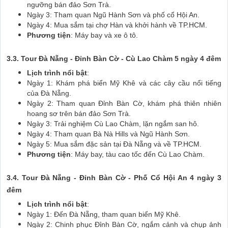
ngưỡng bán đảo Sơn Trà.
Ngày 3: Tham quan Ngũ Hành Sơn và phố cổ Hội An.
Ngày 4: Mua sắm tại chợ Hàn và khởi hành về TP.HCM.
Phương tiện
: Máy bay và xe ô tô.
3.3. Tour Đà Nẵng - Đỉnh Bàn Cờ - Cù Lao Chàm 5 ngày 4 đêm
Lịch trình nổi bật
:
Ngày 1: Khám phá biển Mỹ Khê và các cây cầu nổi tiếng
của Đà Nẵng.
Ngày 2: Tham quan Đỉnh Bàn Cờ, khám phá thiên nhiên
hoang sơ trên bán đảo Sơn Trà.
Ngày 3: Trải nghiệm Cù Lao Chàm, lặn ngắm san hô.
Ngày 4: Tham quan Bà Nà Hills và Ngũ Hành Sơn.
Ngày 5: Mua sắm đặc sản tại Đà Nẵng và về TP.HCM.
Phương tiện
: Máy bay, tàu cao tốc đến Cù Lao Chàm.
3.4. Tour Đà Nẵng - Đỉnh Bàn Cờ - Phố Cổ Hội An 4 ngày 3
đêm
Lịch trình nổi bật
:
Ngày 1: Đến Đà Nẵng, tham quan biển Mỹ Khê.
Ngày 2: Chinh phục Đỉnh Bàn Cờ, ngắm cảnh và chụp ảnh