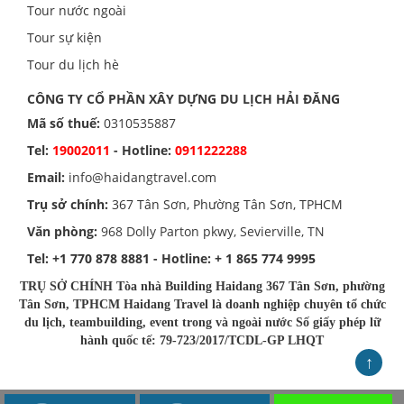
Tour nước ngoài
Tour sự kiện
Tour du lịch hè
CÔNG TY CỔ PHẦN XÂY DỰNG DU LỊCH HẢI ĐĂNG
Mã số thuế:
0310535887
Tel:
19002011
- Hotline:
0911222288
Email:
info@haidangtravel.com
Trụ sở chính:
367 Tân Sơn, Phường Tân Sơn, TPHCM
Văn phòng:
968 Dolly Parton pkwy, Sevierville, TN
Tel:
+1 770 878 8881
- Hotline:
+ 1 865 774 9995
TRỤ SỞ CHÍNH Tòa nhà Building Haidang 367 Tân Sơn, phường
Tân Sơn, TPHCM Haidang Travel là doanh nghiệp chuyên tổ chức
du lịch, teambuilding, event trong và ngoài nước Số giấy phép lữ
hành quốc tế: 79-723/2017/TCDL-GP LHQT
↑