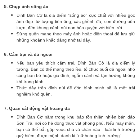
5. Chụp ảnh sống ảo
Đỉnh Bàn Cờ là địa điểm "sống ảo" cực chất với nhiều góc
ảnh đẹp: từ tượng tiên ông, các ghềnh đá, con đường uốn
lượn, đến khung cảnh núi non hòa quyện với biển trời.
Đừng quên mang theo máy ảnh hoặc điện thoại để lưu giữ
những khoảnh khắc đáng nhớ tại đây.
6. Cắm trại và dã ngoại
Nếu bạn yêu thích cắm trại, Đỉnh Bàn Cờ là địa điểm lý
tưởng. Bạn có thể mang theo lều, tổ chức buổi dã ngoại nhỏ
cùng bạn bè hoặc gia đình, ngắm cảnh và tận hưởng không
khí trong lành.
Thức dậy trên đỉnh núi để đón bình minh sẽ là một trải
nghiệm khó quên.
7. Quan sát động vật hoang dã
Đỉnh Bàn Cờ nằm trong khu bảo tồn thiên nhiên bán đảo
Sơn Trà, nơi có hệ động thực vật phong phú. Nếu may mắn,
bạn có thể bắt gặp voọc chà vá chân nâu - loài linh trưởng
quý hiếm, được mệnh danh là "nữ hoàng linh trưởng".