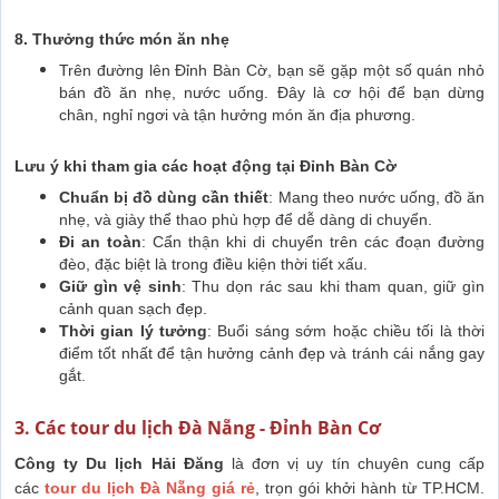
8. Thưởng thức món ăn nhẹ
Trên đường lên Đỉnh Bàn Cờ, bạn sẽ gặp một số quán nhỏ
bán đồ ăn nhẹ, nước uống. Đây là cơ hội để bạn dừng
chân, nghỉ ngơi và tận hưởng món ăn địa phương.
Lưu ý khi tham gia các hoạt động tại Đỉnh Bàn Cờ
Chuẩn bị đồ dùng cần thiết
: Mang theo nước uống, đồ ăn
nhẹ, và giày thể thao phù hợp để dễ dàng di chuyển.
Đi an toàn
: Cẩn thận khi di chuyển trên các đoạn đường
đèo, đặc biệt là trong điều kiện thời tiết xấu.
Giữ gìn vệ sinh
: Thu dọn rác sau khi tham quan, giữ gìn
cảnh quan sạch đẹp.
Thời gian lý tưởng
: Buổi sáng sớm hoặc chiều tối là thời
điểm tốt nhất để tận hưởng cảnh đẹp và tránh cái nắng gay
gắt.
3. Các tour du lịch Đà Nẵng - Đỉnh Bàn Cơ
Công ty Du lịch Hải Đăng
là đơn vị uy tín chuyên cung cấp
các
tour du lịch Đà Nẵng giá rẻ
, trọn gói khởi hành từ TP.HCM.