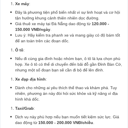
Xe máy
:
Đây là phương tiện phổ biến nhất vì sự linh hoạt và cơ hội
tận hưởng khung cảnh thiên nhiên dọc đường.
Giá thuê xe máy tại Đà Nẵng dao động từ
120.000 -
150.000 VNĐ/ngày
.
Lưu ý: Hãy kiểm tra phanh xe và mang giày có độ bám tốt
để an toàn trên các đoạn dốc.
Ô tô
:
Nếu đi cùng gia đình hoặc nhóm bạn, ô tô là lựa chọn phù
hợp. Xe ô tô có thể di chuyển đến bãi đỗ gần Đỉnh Bàn Cờ,
nhưng một số đoạn bạn sẽ cần đi bộ để lên đỉnh.
Xe đạp địa hình
:
Dành cho những ai yêu thích thể thao và khám phá. Tuy
nhiên, phương án này đòi hỏi sức khỏe và kỹ năng vì địa
hình khá dốc.
Taxi/Grab
:
Dịch vụ này phù hợp nếu bạn muốn tiết kiệm sức lực. Giá
dao động từ
150.000 - 200.000 VNĐ/chiều
.