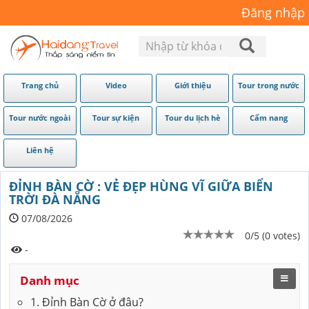
Đăng nhập
Trang chủ
Video
Giới thiệu
Tour trong nước
Tour nước ngoài
Tour sự kiện
Tour du lịch hè
Cẩm nang
Liên hệ
ĐỈNH BÀN CỜ : VẺ ĐẸP HÙNG VĨ GIỮA BIỂN
TRỜI ĐÀ NẴNG
07/08/2026
0/5 (0 votes)
-
Danh mục
1. Đỉnh Bàn Cờ ở đâu?