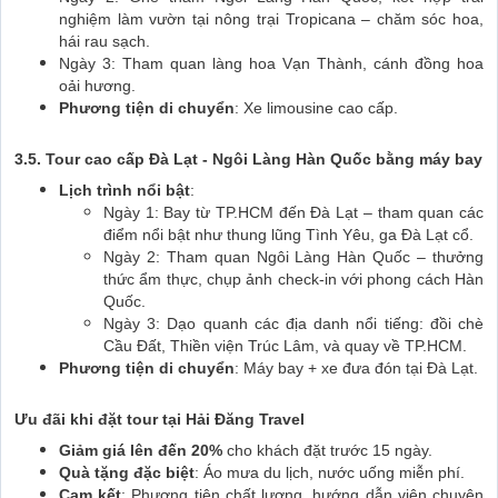
nghiệm làm vườn tại nông trại Tropicana – chăm sóc hoa,
hái rau sạch.
Ngày 3: Tham quan làng hoa Vạn Thành, cánh đồng hoa
oải hương.
Phương tiện di chuyển
: Xe limousine cao cấp.
3.5. Tour cao cấp Đà Lạt - Ngôi Làng Hàn Quốc bằng máy bay
Lịch trình nổi bật
:
Ngày 1: Bay từ TP.HCM đến Đà Lạt – tham quan các
điểm nổi bật như thung lũng Tình Yêu, ga Đà Lạt cổ.
Ngày 2: Tham quan Ngôi Làng Hàn Quốc – thưởng
thức ẩm thực, chụp ảnh check-in với phong cách Hàn
Quốc.
Ngày 3: Dạo quanh các địa danh nổi tiếng: đồi chè
Cầu Đất, Thiền viện Trúc Lâm, và quay về TP.HCM.
Phương tiện di chuyển
: Máy bay + xe đưa đón tại Đà Lạt.
Ưu đãi khi đặt tour tại Hải Đăng Travel
Giảm giá lên đến 20%
cho khách đặt trước 15 ngày.
Quà tặng đặc biệt
: Áo mưa du lịch, nước uống miễn phí.
Cam kết
: Phương tiện chất lượng, hướng dẫn viên chuyên