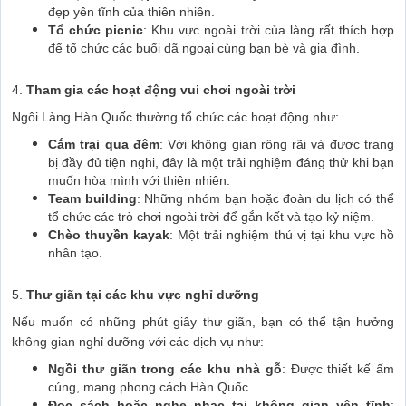
đẹp yên tĩnh của thiên nhiên.
Tổ chức picnic
: Khu vực ngoài trời của làng rất thích hợp
để tổ chức các buổi dã ngoại cùng bạn bè và gia đình.
4.
Tham gia các hoạt động vui chơi ngoài trời
Ngôi Làng Hàn Quốc thường tổ chức các hoạt động như:
Cắm trại qua đêm
: Với không gian rộng rãi và được trang
bị đầy đủ tiện nghi, đây là một trải nghiệm đáng thử khi bạn
muốn hòa mình với thiên nhiên.
Team building
: Những nhóm bạn hoặc đoàn du lịch có thể
tổ chức các trò chơi ngoài trời để gắn kết và tạo kỷ niệm.
Chèo thuyền kayak
: Một trải nghiệm thú vị tại khu vực hồ
nhân tạo.
5.
Thư giãn tại các khu vực nghỉ dưỡng
Nếu muốn có những phút giây thư giãn, bạn có thể tận hưởng
không gian nghỉ dưỡng với các dịch vụ như:
Ngồi thư giãn trong các khu nhà gỗ
: Được thiết kế ấm
cúng, mang phong cách Hàn Quốc.
Đọc sách hoặc nghe nhạc tại không gian yên tĩnh
: