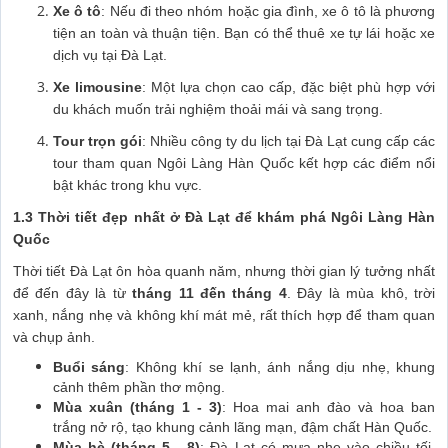
Xe ô tô
: Nếu đi theo nhóm hoặc gia đình, xe ô tô là phương
tiện an toàn và thuận tiện. Bạn có thể thuê xe tự lái hoặc xe
dịch vụ tại Đà Lạt.
Xe limousine
: Một lựa chọn cao cấp, đặc biệt phù hợp với
du khách muốn trải nghiệm thoải mái và sang trọng.
Tour trọn gói
: Nhiều công ty du lịch tại Đà Lạt cung cấp các
tour tham quan Ngôi Làng Hàn Quốc kết hợp các điểm nổi
bật khác trong khu vực.
1.3 Thời tiết đẹp nhất ở Đà Lạt để khám phá Ngôi Làng Hàn
Quốc
Thời tiết Đà Lạt ôn hòa quanh năm, nhưng thời gian lý tưởng nhất
để đến đây là từ
tháng 11 đến tháng 4
. Đây là mùa khô, trời
xanh, nắng nhẹ và không khí mát mẻ, rất thích hợp để tham quan
và chụp ảnh.
Buổi sáng
: Không khí se lạnh, ánh nắng dịu nhẹ, khung
cảnh thêm phần thơ mộng.
Mùa xuân (tháng 1 - 3)
: Hoa mai anh đào và hoa ban
trắng nở rộ, tạo khung cảnh lãng mạn, đậm chất Hàn Quốc.
Mùa hè (tháng 5 - 8)
: Đà Lạt có mưa nhẹ vào chiều tối,