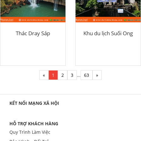
Thác Dray Sáp
Khu du lịch Suối Ong
«
1
2
3
...
63
»
KẾT NỐI MẠNG XÃ HỘI
HỖ TRỢ KHÁCH HÀNG
Quy Trình Làm Việc