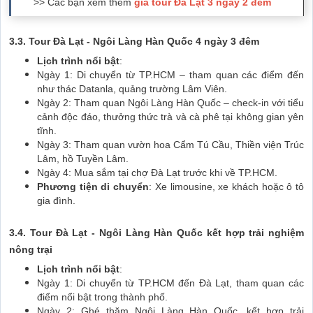
>> Các bạn xem thêm
giá tour Đà Lạt 3 ngày 2 đêm
3.3. Tour Đà Lạt - Ngôi Làng Hàn Quốc 4 ngày 3 đêm
Lịch trình nổi bật
:
Ngày 1: Di chuyển từ TP.HCM – tham quan các điểm đến
như thác Datanla, quảng trường Lâm Viên.
Ngày 2: Tham quan Ngôi Làng Hàn Quốc – check-in với tiểu
cảnh độc đáo, thưởng thức trà và cà phê tại không gian yên
tĩnh.
Ngày 3: Tham quan vườn hoa Cẩm Tú Cầu, Thiền viện Trúc
Lâm, hồ Tuyền Lâm.
Ngày 4: Mua sắm tại chợ Đà Lạt trước khi về TP.HCM.
Phương tiện di chuyển
: Xe limousine, xe khách hoặc ô tô
gia đình.
3.4. Tour Đà Lạt - Ngôi Làng Hàn Quốc kết hợp trải nghiệm
nông trại
Lịch trình nổi bật
:
Ngày 1: Di chuyển từ TP.HCM đến Đà Lạt, tham quan các
điểm nổi bật trong thành phố.
Ngày 2: Ghé thăm Ngôi Làng Hàn Quốc, kết hợp trải