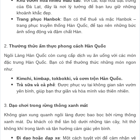
Khu vườn hoa nhiều màu sắc
: Với các loại hoa đặc trưng
của Đà Lạt, đây là nơi lý tưởng để bạn lưu giữ những
khoảnh khắc đẹp.
Trang phục Hanbok
: Bạn có thể thuê và mặc Hanbok –
trang phục truyền thống Hàn Quốc, để tạo nên những bức
ảnh sống động và đậm chất Hàn.
2.
Thưởng thức ẩm thực phong cách Hàn Quốc
Ngôi Làng Hàn Quốc còn cung cấp dịch vụ ăn uống với các món
đặc trưng Hàn Quốc. Bạn có thể thưởng thức những món ngon
như:
Kimchi, kimbap, tokbokki, và cơm trộn Hàn Quốc.
Trà sữa và cà phê
: Được phục vụ tại không gian sân vườn
yên bình, giúp bạn thư giãn và hòa mình vào thiên nhiên.
3.
Dạo chơi trong rừng thông xanh mát
Không gian xung quanh ngôi làng được bao bọc bởi rừng thông
xanh mát. Du khách có thể tản bộ dưới những tán cây, hít thở
không khí trong lành và tận hưởng cảm giác yên bình.
Đi dạo hoặc đạp xe
: Một cách tuyệt vời để cảm nhận vẻ