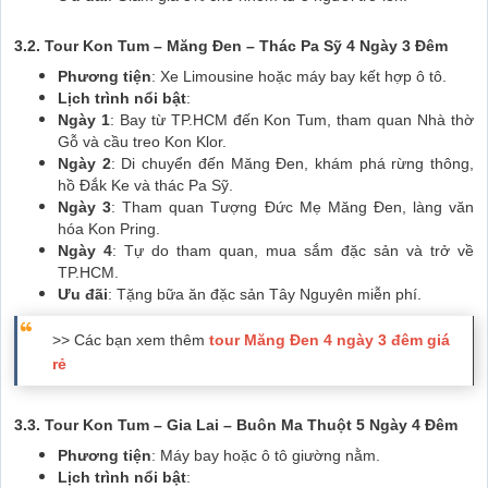
3.2. Tour Kon Tum – Măng Đen – Thác Pa Sỹ 4 Ngày 3 Đêm
Phương tiện
: Xe Limousine hoặc máy bay kết hợp ô tô.
Lịch trình nổi bật
:
Ngày 1
: Bay từ TP.HCM đến Kon Tum, tham quan Nhà thờ
Gỗ và cầu treo Kon Klor.
Ngày 2
: Di chuyển đến Măng Đen, khám phá rừng thông,
hồ Đắk Ke và thác Pa Sỹ.
Ngày 3
: Tham quan Tượng Đức Mẹ Măng Đen, làng văn
hóa Kon Pring.
Ngày 4
: Tự do tham quan, mua sắm đặc sản và trở về
TP.HCM.
Ưu đãi
: Tặng bữa ăn đặc sản Tây Nguyên miễn phí.
>> Các bạn xem thêm
tour Măng Đen 4 ngày 3 đêm giá
rẻ
3.3. Tour Kon Tum – Gia Lai – Buôn Ma Thuột 5 Ngày 4 Đêm
Phương tiện
: Máy bay hoặc ô tô giường nằm.
Lịch trình nổi bật
: