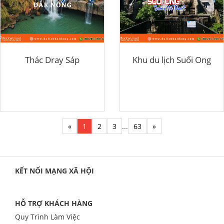
Thác Dray Sáp
Khu du lịch Suối Ong
«
1
2
3
...
63
»
KẾT NỐI MẠNG XÃ HỘI
HỖ TRỢ KHÁCH HÀNG
Quy Trình Làm Việc