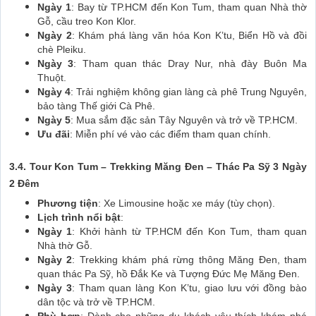
Ngày 1
: Bay từ TP.HCM đến Kon Tum, tham quan Nhà thờ
Gỗ, cầu treo Kon Klor.
Ngày 2
: Khám phá làng văn hóa Kon K’tu, Biển Hồ và đồi
chè Pleiku.
Ngày 3
: Tham quan thác Dray Nur, nhà đày Buôn Ma
Thuột.
Ngày 4
: Trải nghiệm không gian làng cà phê Trung Nguyên,
bảo tàng Thế giới Cà Phê.
Ngày 5
: Mua sắm đặc sản Tây Nguyên và trở về TP.HCM.
Ưu đãi
: Miễn phí vé vào các điểm tham quan chính.
3.4. Tour Kon Tum – Trekking Măng Đen – Thác Pa Sỹ 3 Ngày
2 Đêm
Phương tiện
: Xe Limousine hoặc xe máy (tùy chọn).
Lịch trình nổi bật
:
Ngày 1
: Khởi hành từ TP.HCM đến Kon Tum, tham quan
Nhà thờ Gỗ.
Ngày 2
: Trekking khám phá rừng thông Măng Đen, tham
quan thác Pa Sỹ, hồ Đắk Ke và Tượng Đức Mẹ Măng Đen.
Ngày 3
: Tham quan làng Kon K’tu, giao lưu với đồng bào
dân tộc và trở về TP.HCM.