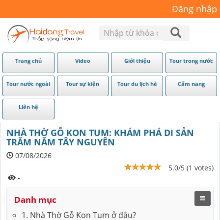
Đăng nhập
Trang chủ
Video
Giới thiệu
Tour trong nước
Tour nước ngoài
Tour sự kiện
Tour du lịch hè
Cẩm nang
Liên hệ
NHÀ THỜ GỖ KON TUM: KHÁM PHÁ DI SẢN
TRĂM NĂM TÂY NGUYÊN
07/08/2026
5.0/5 (1 votes)
-
Danh mục
1. Nhà Thờ Gỗ Kon Tum ở đâu?