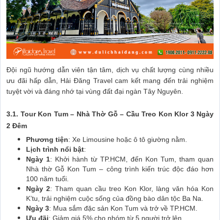
Đội ngũ hướng dẫn viên tận tâm, dịch vụ chất lượng cùng nhiều
ưu đãi hấp dẫn, Hải Đăng Travel cam kết mang đến trải nghiệm
tuyệt vời và đáng nhớ tại vùng đất đại ngàn Tây Nguyên.
3.1. Tour Kon Tum – Nhà Thờ Gỗ – Cầu Treo Kon Klor 3 Ngày
2 Đêm
Phương tiện
: Xe Limousine hoặc ô tô giường nằm.
Lịch trình nổi bật
:
Ngày 1
: Khởi hành từ TP.HCM, đến Kon Tum, tham quan
Nhà thờ Gỗ Kon Tum – công trình kiến trúc độc đáo hơn
100 năm tuổi.
Ngày 2
: Tham quan cầu treo Kon Klor, làng văn hóa Kon
K’tu, trải nghiệm cuộc sống của đồng bào dân tộc Ba Na.
Ngày 3
: Mua sắm đặc sản Kon Tum và trở về TP.HCM.
Ưu đãi
: Giảm giá 5% cho nhóm từ 5 người trở lên.