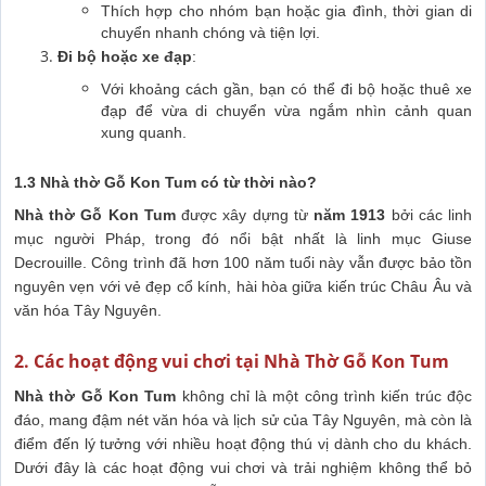
Thích hợp cho nhóm bạn hoặc gia đình, thời gian di
chuyển nhanh chóng và tiện lợi.
Đi bộ hoặc xe đạp
:
Với khoảng cách gần, bạn có thể đi bộ hoặc thuê xe
đạp để vừa di chuyển vừa ngắm nhìn cảnh quan
xung quanh.
1.3 Nhà thờ Gỗ Kon Tum có từ thời nào?
Nhà thờ Gỗ Kon Tum
được xây dựng từ
năm 1913
bởi các linh
mục người Pháp, trong đó nổi bật nhất là linh mục Giuse
Decrouille. Công trình đã hơn 100 năm tuổi này vẫn được bảo tồn
nguyên vẹn với vẻ đẹp cổ kính, hài hòa giữa kiến trúc Châu Âu và
văn hóa Tây Nguyên.
2. Các hoạt động vui chơi tại Nhà Thờ Gỗ Kon Tum
Nhà thờ Gỗ Kon Tum
không chỉ là một công trình kiến trúc độc
đáo, mang đậm nét văn hóa và lịch sử của Tây Nguyên, mà còn là
điểm đến lý tưởng với nhiều hoạt động thú vị dành cho du khách.
Dưới đây là các hoạt động vui chơi và trải nghiệm không thể bỏ