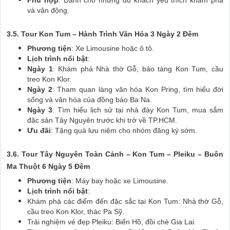
Phù hợp
: Dành cho những du khách yêu thích khám phá
và vận động.
3.5. Tour Kon Tum – Hành Trình Văn Hóa 3 Ngày 2 Đêm
Phương tiện
: Xe Limousine hoặc ô tô.
Lịch trình nổi bật
:
Ngày 1
: Khám phá Nhà thờ Gỗ, bảo tàng Kon Tum, cầu
treo Kon Klor.
Ngày 2
: Tham quan làng văn hóa Kon Pring, tìm hiểu đời
sống và văn hóa của đồng bào Ba Na.
Ngày 3
: Tìm hiểu lịch sử tại nhà đày Kon Tum, mua sắm
đặc sản Tây Nguyên trước khi trở về TP.HCM.
Ưu đãi
: Tặng quà lưu niệm cho nhóm đăng ký sớm.
3.6. Tour Tây Nguyên Toàn Cảnh – Kon Tum – Pleiku – Buôn
Ma Thuột 6 Ngày 5 Đêm
Phương tiện
: Máy bay hoặc xe Limousine.
Lịch trình nổi bật
:
Khám phá các điểm đến đặc sắc tại Kon Tum: Nhà thờ Gỗ,
cầu treo Kon Klor, thác Pa Sỹ.
Trải nghiệm vẻ đẹp Pleiku: Biển Hồ, đồi chè Gia Lai.