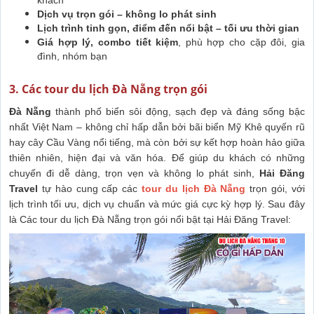
khách
Dịch vụ trọn gói – không lo phát sinh
Lịch trình tinh gọn, điểm đến nổi bật – tối ưu thời gian
Giá hợp lý, combo tiết kiệm
, phù hợp cho cặp đôi, gia
đình, nhóm bạn
3. Các tour du lịch Đà Nẵng trọn gói
Đà Nẵng
thành phố biển sôi động, sạch đẹp và đáng sống bậc
nhất Việt Nam – không chỉ hấp dẫn bởi bãi biển Mỹ Khê quyến rũ
hay cây Cầu Vàng nổi tiếng, mà còn bởi sự kết hợp hoàn hảo giữa
thiên nhiên, hiện đại và văn hóa. Để giúp du khách có những
chuyến đi dễ dàng, trọn vẹn và không lo phát sinh,
Hải
Đăng
Travel
tự hào cung cấp các
tour du lịch Đà Nẵng
trọn gói, với
lịch trình tối ưu, dịch vụ chuẩn và mức giá cực kỳ hợp lý. Sau đây
là
Các tour du lịch Đà Nẵng trọn gói nổi bật tại Hải Đăng Travel: