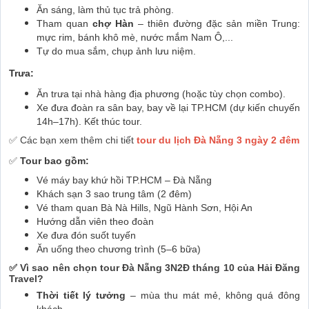
Ăn sáng, làm thủ tục trả phòng.
Tham quan
chợ Hàn
– thiên đường đặc sản miền Trung:
mực rim, bánh khô mè, nước mắm Nam Ô,...
Tự do mua sắm, chụp ảnh lưu niệm.
Trưa:
Ăn trưa tại nhà hàng địa phương (hoặc tùy chọn combo).
Xe đưa đoàn ra sân bay, bay về lại TP.HCM (dự kiến chuyến
14h–17h). Kết thúc tour.
✅
Các bạn xem thêm chi tiết
tour du lịch Đà Nẵng 3 ngày 2 đêm
✅
Tour bao gồm:
Vé máy bay khứ hồi TP.HCM – Đà Nẵng
Khách sạn 3 sao trung tâm (2 đêm)
Vé tham quan Bà Nà Hills, Ngũ Hành Sơn, Hội An
Hướng dẫn viên theo đoàn
Xe đưa đón suốt tuyến
Ăn uống theo chương trình (5–6 bữa)
✅
Vì sao nên chọn tour Đà Nẵng 3N2Đ tháng 10 của Hải Đăng
Travel?
Thời tiết lý tưởng
– mùa thu mát mẻ, không quá đông