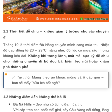
1.1 Thời tiết dễ chịu – không gian lý tưởng cho các chuyến
đi
Tháng 10 là thời điểm Đà Nẵng chuyển mình sang mùa thu. Nhiệt
độ dao động từ 23 – 29°C, nắng nhẹ, đôi lúc có mưa rào nhưng
không kéo dài.
Không khí trong lành, mát mẻ, cực kỳ dễ chịu
cho những chuyến đi bộ dọc bãi biển, leo núi hoặc khám
phá thành phố
.
✅
Tip nhỏ:
Mang theo áo khoác mỏng và ô gấp gọn –
bạn sẽ thấy “hữu ích bất ngờ”!
1.2 Những điểm đến không thể bỏ lỡ
Bà Nà Hills
– đẹp như cổ tích giữa mùa thu:
Với cáp treo cao nhất thế giới, cây Cầu Vàng nổi tiếng, làng