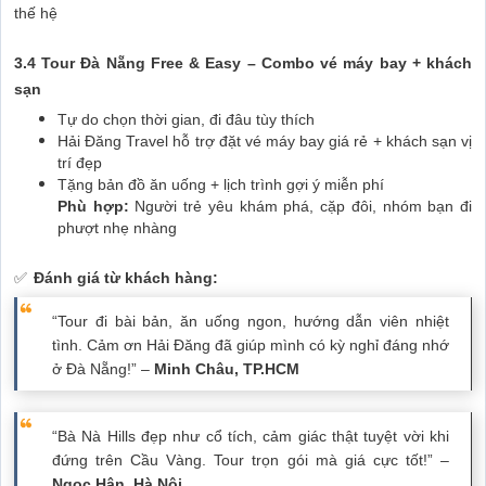
thế hệ
3.4 Tour Đà Nẵng Free & Easy – Combo vé máy bay + khách
sạn
Tự do chọn thời gian, đi đâu tùy thích
Hải Đăng Travel hỗ trợ đặt vé máy bay giá rẻ + khách sạn vị
trí đẹp
Tặng bản đồ ăn uống + lịch trình gợi ý miễn phí
Phù hợp:
Người trẻ yêu khám phá, cặp đôi, nhóm bạn đi
phượt nhẹ nhàng
✅
Đánh giá từ khách hàng:
“Tour đi bài bản, ăn uống ngon, hướng dẫn viên nhiệt
tình. Cảm ơn Hải Đăng đã giúp mình có kỳ nghỉ đáng nhớ
ở Đà Nẵng!” –
Minh Châu, TP.HCM
“Bà Nà Hills đẹp như cổ tích, cảm giác thật tuyệt vời khi
đứng trên Cầu Vàng. Tour trọn gói mà giá cực tốt!” –
Ngọc Hân, Hà Nội