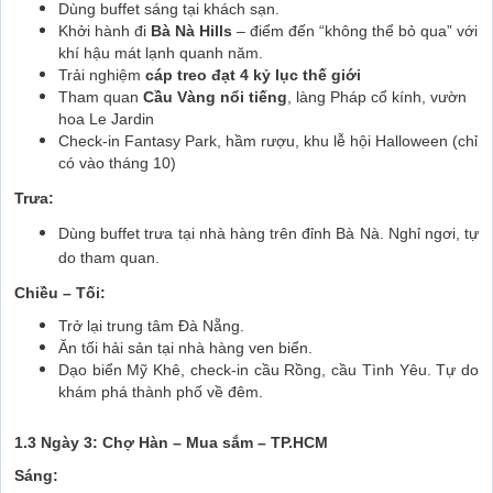
Dùng buffet sáng tại khách sạn.
Khởi hành đi
Bà Nà Hills
– điểm đến “không thể bỏ qua” với
khí hậu mát lạnh quanh năm.
Trải nghiệm
cáp treo đạt 4 kỷ lục thế giới
Tham quan
Cầu Vàng nổi tiếng
, làng Pháp cổ kính, vườn
hoa Le Jardin
Check-in Fantasy Park, hầm rượu, khu lễ hội Halloween (chỉ
có vào tháng 10)
Trưa:
Dùng buffet trưa tại nhà hàng trên đỉnh Bà Nà. Nghỉ ngơi, tự
do tham quan.
Chiều – Tối:
Trở lại trung tâm Đà Nẵng.
Ăn tối hải sản tại nhà hàng ven biển.
Dạo biển Mỹ Khê, check-in cầu Rồng, cầu Tình Yêu. Tự do
khám phá thành phố về đêm.
1.3 Ngày 3: Chợ Hàn – Mua sắm – TP.HCM
Sáng: