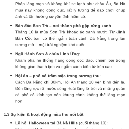
Pháp lãng mạn và không khí se lạnh như châu Âu, Bà Nà
mùa này không đông đúc, rất lý tưởng để dạo chơi, chụp
ảnh và tận hưởng sự yên tĩnh hiếm có.
Bán đảo Sơn Trà – nơi thành phố gặp rừng xanh
:
Tháng 10 là mùa Sơn Trà khoác áo xanh mướt. Từ
đỉnh
Bàn Cờ
, bạn có thể ngắm toàn cảnh Đà Nẵng trong làn
sương mờ – một trải nghiệm khó quên.
Ngũ Hành Sơn & chùa Linh Ứng
:
Khám phá hệ thống hang động độc đáo, chiêm bái trong
không gian thanh tịnh và ngắm cảnh biển từ trên cao.
Hội An – phố cổ trầm mặc trong sương thu
:
Cách Đà Nẵng chỉ 30km, Hội An tháng 10 yên bình đến lạ.
Đèn lồng rực rỡ, nước sông Hoài lặng lờ trôi và những quán
cà phê cổ kính tạo nên khung cảnh không thể lãng mạn
hơn.
1.3 Sự kiện & hoạt động mùa thu nổi bật
Lễ hội Halloween tại Bà Nà Hills
(cuối tháng 10):