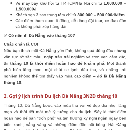
Vé máy bay khứ hồi từ TP.HCM/Hà Nội chỉ từ
1.000.000 –
1.500.000đ
Khách sạn 3 sao trung tâm chỉ từ
300.000 – 500.000đ/đêm
Các điểm tham quan ít đông, dễ dàng đặt tour, xe đưa đón
và không phải xếp hàng dài
✅ Có nên đi Đà Nẵng vào tháng 10?
Chắc chắn là CÓ!
Nếu bạn thích một Đà Nẵng yên tĩnh, không quá đông đúc nhưng
vẫn rực rỡ sắc màu, ngập tràn trải nghiệm và trọn vẹn cảm xúc,
thì
tháng 10 là thời điểm hoàn hảo để khám phá
. Một thành
phố biển lãng mạn, một chút se lạnh đầu thu, và những trải
nghiệm không thể tìm thấy vào mùa cao điểm –
đó là Đà Nẵng
tháng 10
.
2. Gợi ý lịch trình Du lịch Đà Nẵng 3N2D tháng 10
Tháng 10, Đà Nẵng bước vào mùa thu với vẻ đẹp dịu nhẹ, lãng
mạn và thời tiết mát mẻ lý tưởng cho du lịch. Đây là thời điểm
hoàn hảo để bạn “trốn phố” và tận hưởng kỳ nghỉ ngắn ngày bên
biển xanh, nắng vàng và những điểm đến nổi tiếng. Hải Đăng