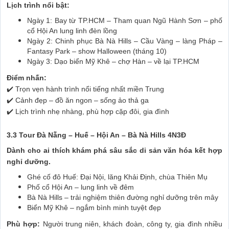
Lịch trình nổi bật:
Ngày 1: Bay từ TP.HCM – Tham quan Ngũ Hành Sơn – phố
cổ Hội An lung linh đèn lồng
Ngày 2: Chinh phục Bà Nà Hills – Cầu Vàng – làng Pháp –
Fantasy Park – show Halloween (tháng 10)
Ngày 3: Dạo biển Mỹ Khê – chợ Hàn – về lại TP.HCM
Điểm nhấn:
✔️ Trọn vẹn hành trình nổi tiếng nhất miền Trung
✔️ Cảnh đẹp – đồ ăn ngon – sống ảo thả ga
✔️ Lịch trình nhẹ nhàng, phù hợp cặp đôi, gia đình
3.3 Tour Đà Nẵng – Huế – Hội An – Bà Nà Hills 4N3Đ
Dành cho ai thích khám phá sâu sắc di sản văn hóa kết hợp
nghỉ dưỡng.
Ghé cố đô Huế: Đại Nội, lăng Khải Định, chùa Thiên Mụ
Phố cổ Hội An – lung linh về đêm
Bà Nà Hills – trải nghiệm thiên đường nghỉ dưỡng trên mây
Biển Mỹ Khê – ngắm bình minh tuyệt đẹp
Phù hợp:
Người trung niên, khách đoàn, công ty, gia đình nhiều