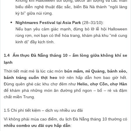
Không khí Halloween sôi động, décor ấn tượng và các màn
biểu diễn nghệ thuật đặc sắc, biến Bà Nà thành “ngôi làng
kỳ bí” giữa núi rừng.
Nightmares Festival tại Asia Park
(28–31/10):
Nếu bạn yêu cảm giác mạnh, đừng bỏ lỡ lễ hội Halloween
rùng rợn, nơi bạn có thể hóa trang, khám phá khu “mê cung
kinh dị” đầy kịch tính.
1.4 Ẩm thực Đà Nẵng tháng 10 – ấm lòng giữa không khí se
lạnh
Thời tiết mát mẻ là lúc các món
bún mắm, mì Quảng, bánh xèo,
bánh tráng cuốn thịt heo
trở nên hấp dẫn hơn bao giờ hết.
Đừng quên ghé các khu chợ đêm như
Helio, chợ Cồn, chợ Hàn
để khám phá những món ăn đường phố ngon – bổ – rẻ và đậm
chất miền Trung.
1.5 Chi phí tiết kiệm – dịch vụ nhiều ưu đãi
Vì không phải mùa cao điểm, du lịch Đà Nẵng tháng 10 thường có
nhiều combo ưu đãi cực hấp dẫn
: