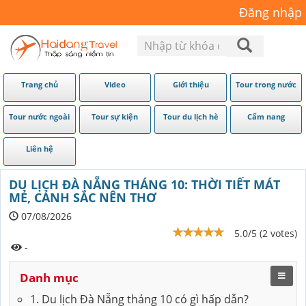
Đăng nhập
Trang chủ
Video
Giới thiệu
Tour trong nước
Tour nước ngoài
Tour sự kiện
Tour du lịch hè
Cẩm nang
Liên hệ
DU LỊCH ĐÀ NẴNG THÁNG 10: THỜI TIẾT MÁT
MẺ, CẢNH SẮC NÊN THƠ
07/08/2026
5.0/5 (2 votes)
-
Danh mục
1. Du lịch Đà Nẵng tháng 10 có gì hấp dẫn?