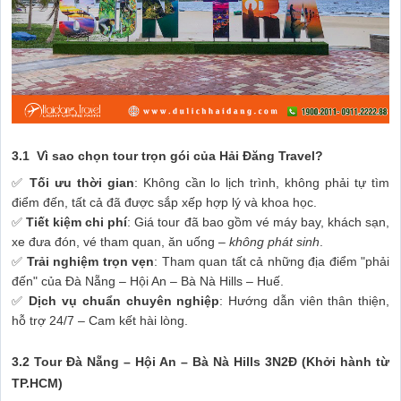
3.1 Vì sao chọn tour trọn gói của Hải Đăng Travel?
✅
Tối ưu thời gian
: Không cần lo lịch trình, không phải tự tìm
điểm đến, tất cả đã được sắp xếp hợp lý và khoa học.
✅
Tiết kiệm chi phí
: Giá tour đã bao gồm vé máy bay, khách sạn,
xe đưa đón, vé tham quan, ăn uống –
không phát sinh
.
✅
Trải nghiệm trọn vẹn
: Tham quan tất cả những địa điểm "phải
đến" của Đà Nẵng – Hội An – Bà Nà Hills – Huế.
✅
Dịch vụ chuẩn chuyên nghiệp
: Hướng dẫn viên thân thiện,
hỗ trợ 24/7 – Cam kết hài lòng.
3.2 Tour Đà Nẵng – Hội An – Bà Nà Hills 3N2Đ (Khởi hành từ
TP.HCM)