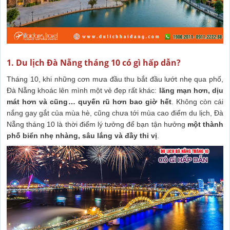
1. Du lịch Đà Nẵng tháng 10 có gì hấp dẫn?
Tháng 10, khi những cơn mưa đầu thu bắt đầu lướt nhẹ qua phố,
Đà Nẵng khoác lên mình một vẻ đẹp rất khác:
lãng mạn hơn, dịu
mát hơn và cũng… quyến rũ hơn bao giờ hết
. Không còn cái
nắng gay gắt của mùa hè, cũng chưa tới mùa cao điểm du lịch, Đà
Nẵng tháng 10 là thời điểm lý tưởng để bạn tận hưởng
một thành
phố biển nhẹ nhàng, sâu lắng và đầy thi vị
.