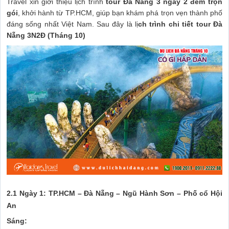
Travel xin giới thiệu lịch trình
tour Đà Nẵng 3 ngày 2 đêm trọn
gói
, khởi hành từ TP.HCM, giúp bạn khám phá trọn vẹn thành phố
đáng sống nhất Việt Nam. Sau đây là lị
ch trình chi tiết tour Đà
Nẵng 3N2Đ (Tháng 10)
2.1 Ngày 1: TP.HCM – Đà Nẵng – Ngũ Hành Sơn – Phố cổ Hội
An
Sáng: