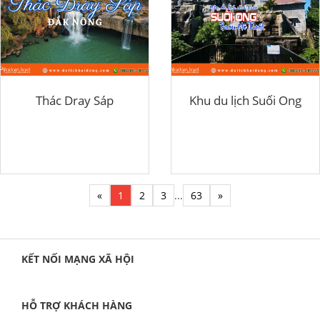
Thác Dray Sáp
Khu du lịch Suối Ong
«
1
2
3
...
63
»
KẾT NỐI MẠNG XÃ HỘI
HỖ TRỢ KHÁCH HÀNG