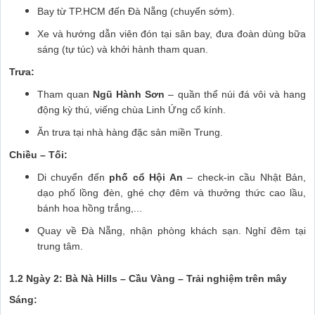
Bay từ TP.HCM đến Đà Nẵng (chuyến sớm).
Xe và hướng dẫn viên đón tại sân bay, đưa đoàn dùng bữa
sáng (tự túc) và khởi hành tham quan.
Trưa:
Tham quan
Ngũ Hành Sơn
– quần thể núi đá vôi và hang
động kỳ thú, viếng chùa Linh Ứng cổ kính.
Ăn trưa tại nhà hàng đặc sản miền Trung.
Chiều – Tối:
Di chuyển đến
phố cổ Hội An
– check-in cầu Nhật Bản,
dạo phố lồng đèn, ghé chợ đêm và thưởng thức cao lầu,
bánh hoa hồng trắng,...
Quay về Đà Nẵng, nhận phòng khách sạn. Nghỉ đêm tại
trung tâm.
1.2 Ngày 2: Bà Nà Hills – Cầu Vàng – Trải nghiệm trên mây
Sáng: