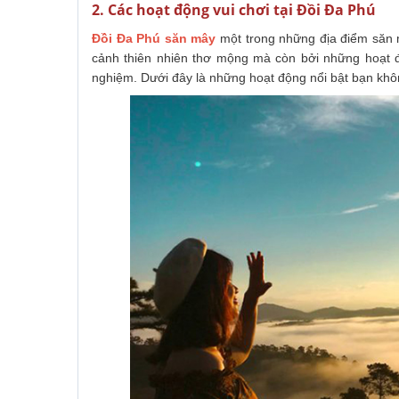
2. Các hoạt động vui chơi tại Đồi Đa Phú
Đồi Đa Phú săn mây
một trong những địa điểm săn m
cảnh thiên nhiên thơ mộng mà còn bởi những hoạt đ
nghiệm. Dưới đây là những hoạt động nổi bật bạn khô