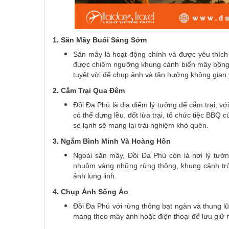
1. Săn Mây Buổi Sáng Sớm
Săn mây là hoạt động chính và được yêu thích
được chiêm ngưỡng khung cảnh biển mây bồng b
tuyệt vời để chụp ảnh và tận hưởng không gian 
2. Cắm Trại Qua Đêm
Đồi Đa Phú là địa điểm lý tưởng để cắm trại, v
có thể dựng lều, đốt lửa trại, tổ chức tiệc BBQ
se lạnh sẽ mang lại trải nghiệm khó quên.
3. Ngắm Bình Minh Và Hoàng Hôn
Ngoài săn mây, Đồi Đa Phú còn là nơi lý tư
nhuộm vàng những rừng thông, khung cảnh tr
ảnh lung linh.
4. Chụp Ảnh Sống Ảo
Đồi Đa Phú với rừng thông bạt ngàn và thung 
mang theo máy ảnh hoặc điện thoại để lưu giữ 