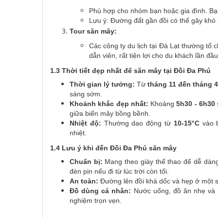
Phù hợp cho nhóm bạn hoặc gia đình. Bạn 
Lưu ý: Đường đất gần đồi có thể gây khó 
Tour săn mây:
Các công ty du lịch tại Đà Lạt thường tổ
dẫn viên, rất tiện lợi cho du khách lần đầ
1.3 Thời tiết đẹp nhất để săn mây tại Đồi Đa Phú
Thời gian lý tưởng:
Từ
tháng 11 đến tháng 
sáng sớm.
Khoảnh khắc đẹp nhất:
Khoảng
5h30 - 6h30
giữa biển mây bồng bềnh.
Nhiệt độ:
Thường dao động từ
10-15°C
vào b
nhiệt.
1.4 Lưu ý khi đến Đồi Đa Phú săn mây
Chuẩn bị:
Mang theo giày thể thao để dễ dàng
đèn pin nếu đi từ lúc trời còn tối.
An toàn:
Đường lên đồi khá dốc và hẹp ở một s
Đồ dùng cá nhân:
Nước uống, đồ ăn nhẹ và m
nghiệm trọn vẹn.