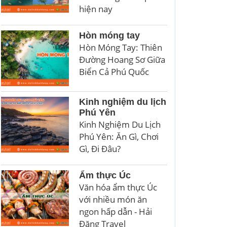
hiện nay
Hòn móng tay
Hòn Móng Tay: Thiên
Đường Hoang Sơ Giữa
Biển Cả Phú Quốc
Kinh nghiệm du lịch
Phú Yên
Kinh Nghiệm Du Lịch
Phú Yên: Ăn Gì, Chơi
Gì, Đi Đâu?
Ẩm thực Úc
Văn hóa ẩm thực Úc
với nhiều món ăn
ngon hấp dẫn - Hải
Đăng Travel