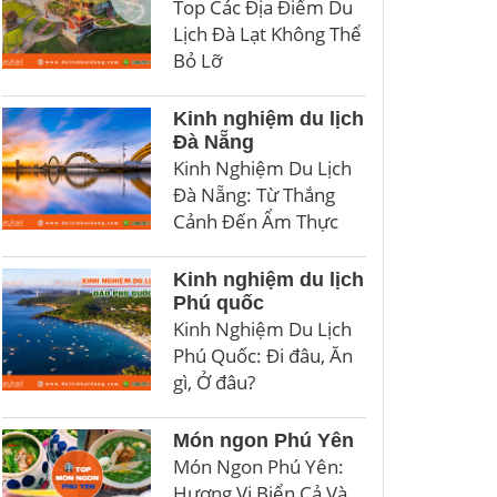
Top Các Địa Điểm Du
Lịch Đà Lạt Không Thể
Bỏ Lỡ
Kinh nghiệm du lịch
Đà Nẵng
Kinh Nghiệm Du Lịch
Đà Nẵng: Từ Thắng
Cảnh Đến Ẩm Thực
Kinh nghiệm du lịch
Phú quốc
Kinh Nghiệm Du Lịch
Phú Quốc: Đi đâu, Ăn
gì, Ở đâu?
Món ngon Phú Yên
Món Ngon Phú Yên:
Hương Vị Biển Cả Và