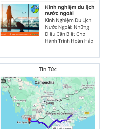
Kinh nghiệm du lịch
nước ngoài
Kinh Nghiệm Du Lịch
Nước Ngoài: Những
Điều Cần Biết Cho
Hành Trình Hoàn Hảo
Tin Tức