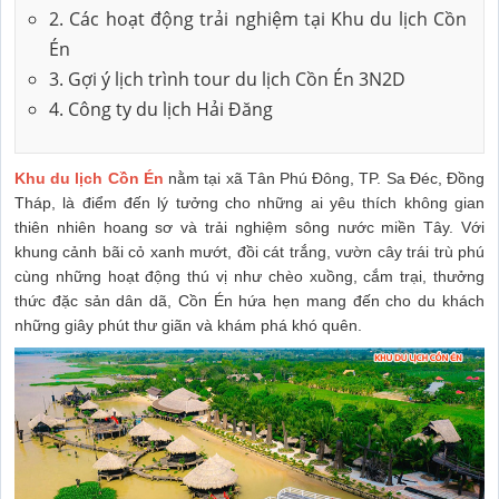
2. Các hoạt động trải nghiệm tại Khu du lịch Cồn
Én
3. Gợi ý lịch trình tour du lịch Cồn Én 3N2D
4. Công ty du lịch Hải Đăng
Khu du lịch Cồn Én
nằm tại xã Tân Phú Đông, TP. Sa Đéc, Đồng
Tháp, là điểm đến lý tưởng cho những ai yêu thích không gian
thiên nhiên hoang sơ và trải nghiệm sông nước miền Tây. Với
khung cảnh bãi cỏ xanh mướt, đồi cát trắng, vườn cây trái trù phú
cùng những hoạt động thú vị như chèo xuồng, cắm trại, thưởng
thức đặc sản dân dã, Cồn Én hứa hẹn mang đến cho du khách
những giây phút thư giãn và khám phá khó quên.