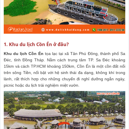
1. Khu du lịch Cồn Én ở đâu?
Khu du lịch Cồn Én
tọa lạc tại xã Tân Phú Đông, thành phố Sa
Đéc, tỉnh Đồng Tháp. Nằm cách trung tâm TP. Sa Đéc khoảng
15km và cách TP.HCM khoảng 150km, Cồn Én là một cồn đất nổi
trên sông Tiền, nổi bật với hệ sinh thái đa dạng, không khí trong
lành, rất thích hợp cho những chuyến đi nghỉ dưỡng ngắn ngày,
picnic hoặc du lịch trải nghiệm miệt vườn.