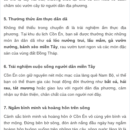
chăm sóc vườn cây từ người dân địa phương.
5. Thưởng thức ẩm thực dân dã
Không thể thiếu trong chuyến đi là trải nghiệm ẩm thực địa
phương. Tại khu du lịch Cồn Én, bạn sẽ được thưởng thức những
món ăn dân dã như
cá lóc nướng trui, lẩu mắm, gà vườn
nướng, bánh xèo miền Tây
, rau vườn tươi ngon và các món đặc
sản của vùng đất Đồng Tháp.
6. Trải nghiệm cuộc sống người dân miền Tây
Cồn Én còn giữ nguyên nét mộc mạc của làng quê Nam Bộ, vì thế
bạn có thể tham gia các hoạt động đời thường như
bắt cá, hái
rau, tát mương
hoặc giao lưu với người dân địa phương, cảm
nhận sự thân thiện, chân chất của con người nơi đây.
7. Ngắm bình minh và hoàng hôn trên sông
Cảnh sắc bình minh và hoàng hôn ở Cồn Én vô cùng yên bình và
thơ mộng. Đứng bên bờ sông, đón ánh nắng đầu ngày hay ngắm
hoàng hôn buông xuống trên những tán cây, sông nước lặng lờ là