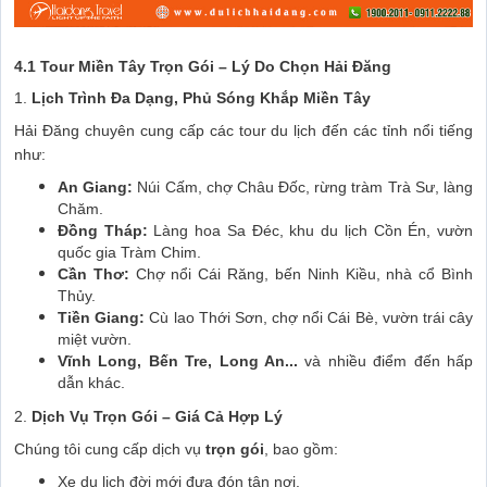
4.1 Tour Miền Tây Trọn Gói – Lý Do Chọn Hải Đăng
1.
Lịch Trình Đa Dạng, Phủ Sóng Khắp Miền Tây
Hải Đăng chuyên cung cấp các tour du lịch đến các tỉnh nổi tiếng
như:
An Giang:
Núi Cấm, chợ Châu Đốc, rừng tràm Trà Sư, làng
Chăm.
Đồng Tháp:
Làng hoa Sa Đéc, khu du lịch Cồn Én, vườn
quốc gia Tràm Chim.
Cần Thơ:
Chợ nổi Cái Răng, bến Ninh Kiều, nhà cổ Bình
Thủy.
Tiền Giang:
Cù lao Thới Sơn, chợ nổi Cái Bè, vườn trái cây
miệt vườn.
Vĩnh Long, Bến Tre, Long An...
và nhiều điểm đến hấp
dẫn khác.
2.
Dịch Vụ Trọn Gói – Giá Cả Hợp Lý
Chúng tôi cung cấp dịch vụ
trọn gói
, bao gồm:
Xe du lịch đời mới đưa đón tận nơi.