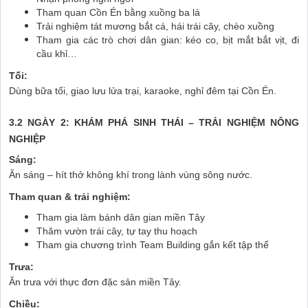
Tham quan Cồn Én bằng xuồng ba lá
Trải nghiệm tát mương bắt cá, hái trái cây, chèo xuồng
Tham gia các trò chơi dân gian: kéo co, bịt mắt bắt vịt, đi
cầu khỉ…
Tối:
Dùng bữa tối, giao lưu lửa trại, karaoke, nghỉ đêm tại Cồn Én.
3.2 NGÀY 2: KHÁM PHÁ SINH THÁI – TRẢI NGHIỆM NÔNG
NGHIỆP
Sáng:
Ăn sáng – hít thở không khí trong lành vùng sông nước.
Tham quan & trải nghiệm:
Tham gia làm bánh dân gian miền Tây
Thăm vườn trái cây, tự tay thu hoạch
Tham gia chương trình Team Building gắn kết tập thể
Trưa:
Ăn trưa với thực đơn đặc sản miền Tây.
Chiều: