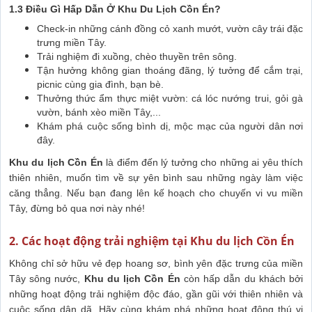
1.3 Điều Gì Hấp Dẫn Ở Khu Du Lịch Cồn Én?
Check-in những cánh đồng cỏ xanh mướt, vườn cây trái đặc
trưng miền Tây.
Trải nghiệm đi xuồng, chèo thuyền trên sông.
Tận hưởng không gian thoáng đãng, lý tưởng để cắm trại,
picnic cùng gia đình, bạn bè.
Thưởng thức ẩm thực miệt vườn: cá lóc nướng trui, gỏi gà
vườn, bánh xèo miền Tây,...
Khám phá cuộc sống bình dị, mộc mạc của người dân nơi
đây.
Khu du lịch Cồn Én
là điểm đến lý tưởng cho những ai yêu thích
thiên nhiên, muốn tìm về sự yên bình sau những ngày làm việc
căng thẳng. Nếu bạn đang lên kế hoạch cho chuyến vi vu miền
Tây, đừng bỏ qua nơi này nhé!
2. Các hoạt động trải nghiệm tại Khu du lịch Cồn Én
Không chỉ sở hữu vẻ đẹp hoang sơ, bình yên đặc trưng của miền
Tây sông nước,
Khu du lịch Cồn Én
còn hấp dẫn du khách bởi
những hoạt động trải nghiệm độc đáo, gần gũi với thiên nhiên và
cuộc sống dân dã. Hãy cùng khám phá những hoạt động thú vị