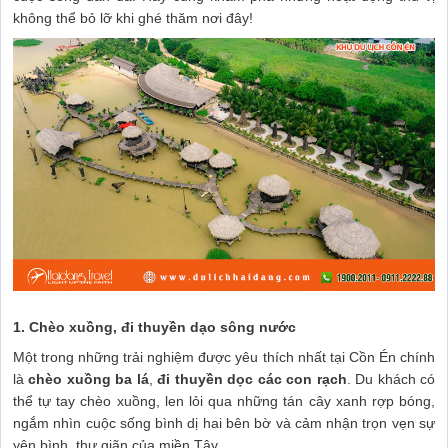
không thể bỏ lỡ khi ghé thăm nơi đây!
1. Chèo xuồng, đi thuyền dạo sông nước
Một trong những trải nghiệm được yêu thích nhất tại Cồn Én chính
là
chèo xuồng ba lá
,
đi thuyền dọc các con rạch
. Du khách có
thể tự tay chèo xuồng, len lỏi qua những tán cây xanh rợp bóng,
ngắm nhìn cuộc sống bình dị hai bên bờ và cảm nhận trọn vẹn sự
yên bình, thư giãn của miền Tây.