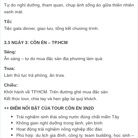
Tự do nghỉ dưỡng, tham quan, chụp ảnh sống ảo giữa thiên nhiên
xanh mát.
Tối:
Tiệc gala dinner, giao lưu, tổng kết chương trình.
3.3 NGÀY 3: CỒN ÉN – TP.HCM
Sáng:
Ăn sáng – tự do mua đặc sản địa phương làm quà.
Trưa:
Làm thủ tục trả phòng, ăn trưa.
Chiều:
Khởi hành về TP.HCM. Trên đường ghé mua đặc sản.
Kết thúc tour, chia tay và hẹn gặp lại quý khách.
++ ĐIỂM NỔI BẬT CỦA TOUR CỒN ÉN 3N2D
Trải nghiệm sinh thái sông nước đúng chất miền Tây
Không gian nghỉ dưỡng trong lành, yên bình
Hoạt động trải nghiệm nông nghiệp độc đáo
Phù hợp: du lịch gia đình, công ty, team building, học sinh –