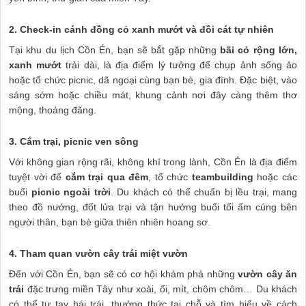
2. Check-in cánh đồng cỏ xanh mướt và đồi cát tự nhiên
Tại khu du lịch Cồn Én, bạn sẽ bắt gặp những
bãi cỏ rộng lớn,
xanh mướt
trải dài, là địa điểm lý tưởng để chụp ảnh sống ảo
hoặc tổ chức picnic, dã ngoại cùng bạn bè, gia đình. Đặc biệt, vào
sáng sớm hoặc chiều mát, khung cảnh nơi đây càng thêm thơ
mộng, thoáng đãng.
3. Cắm trại, picnic ven sông
Với không gian rộng rãi, không khí trong lành, Cồn Én là địa điểm
tuyệt vời để
cắm trại qua đêm
, tổ chức
teambuilding
hoặc các
buổi
picnic ngoài trời
. Du khách có thể chuẩn bị lều trại, mang
theo đồ nướng, đốt lửa trại và tận hưởng buổi tối ấm cúng bên
người thân, bạn bè giữa thiên nhiên hoang sơ.
4. Tham quan vườn cây trái miệt vườn
Đến với Cồn Én, bạn sẽ có cơ hội khám phá những
vườn cây ăn
trái
đặc trưng miền Tây như xoài, ổi, mít, chôm chôm… Du khách
có thể tự tay hái trái, thưởng thức tại chỗ và tìm hiểu về cách