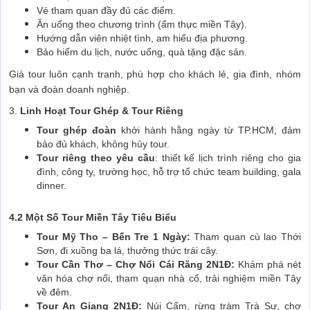
Vé tham quan đầy đủ các điểm.
Ăn uống theo chương trình (ẩm thực miền Tây).
Hướng dẫn viên nhiệt tình, am hiểu địa phương.
Bảo hiểm du lịch, nước uống, quà tặng đặc sản.
Giá tour luôn cạnh tranh, phù hợp cho khách lẻ, gia đình, nhóm
bạn và đoàn doanh nghiệp.
3.
Linh Hoạt Tour Ghép & Tour Riêng
Tour ghép đoàn
khởi hành hằng ngày từ TP.HCM, đảm
bảo đủ khách, không hủy tour.
Tour riêng theo yêu cầu
: thiết kế lịch trình riêng cho gia
đình, công ty, trường học, hỗ trợ tổ chức team building, gala
dinner.
4.2 Một Số Tour Miền Tây Tiêu Biểu
Tour Mỹ Tho – Bến Tre 1 Ngày:
Tham quan cù lao Thới
Sơn, đi xuồng ba lá, thưởng thức trái cây.
Tour Cần Thơ – Chợ Nổi Cái Răng 2N1Đ:
Khám phá nét
văn hóa chợ nổi, tham quan nhà cổ, trải nghiệm miền Tây
về đêm.
Tour An Giang 2N1Đ:
Núi Cấm, rừng tràm Trà Sư, chợ