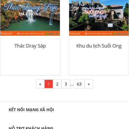
Thác Dray Sáp
Khu du lịch Suối Ong
«
1
2
3
...
63
»
KẾT NỐI MẠNG XÃ HỘI
HỖ TRỢ KHÁCH HÀNG