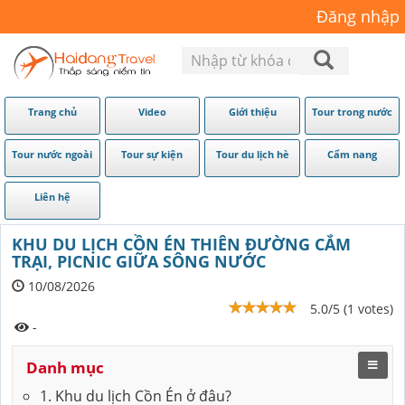
Đăng nhập
Trang chủ
Video
Giới thiệu
Tour trong nước
Tour nước ngoài
Tour sự kiện
Tour du lịch hè
Cẩm nang
Liên hệ
KHU DU LỊCH CỒN ÉN THIÊN ĐƯỜNG CẮM
TRẠI, PICNIC GIỮA SÔNG NƯỚC
10/08/2026
5.0/5 (1 votes)
-
Danh mục
1. Khu du lịch Cồn Én ở đâu?