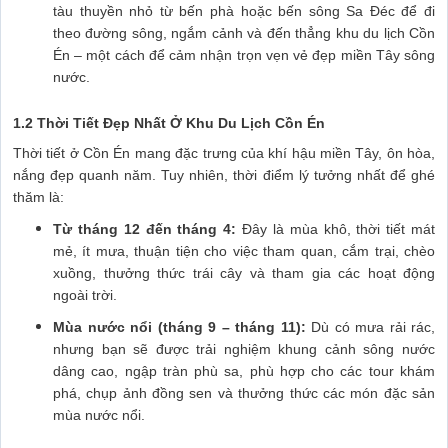
tàu thuyền nhỏ từ bến phà hoặc bến sông Sa Đéc để đi
theo đường sông, ngắm cảnh và đến thẳng khu du lịch Cồn
Én – một cách để cảm nhận trọn vẹn vẻ đẹp miền Tây sông
nước.
1.2 Thời Tiết Đẹp Nhất Ở Khu Du Lịch Cồn Én
Thời tiết ở Cồn Én mang đặc trưng của khí hậu miền Tây, ôn hòa,
nắng đẹp quanh năm. Tuy nhiên, thời điểm lý tưởng nhất để ghé
thăm là:
Từ tháng 12 đến tháng 4:
Đây là mùa khô, thời tiết mát
mẻ, ít mưa, thuận tiện cho việc tham quan, cắm trại, chèo
xuồng, thưởng thức trái cây và tham gia các hoạt động
ngoài trời.
Mùa nước nổi (tháng 9 – tháng 11):
Dù có mưa rải rác,
nhưng bạn sẽ được trải nghiệm khung cảnh sông nước
dâng cao, ngập tràn phù sa, phù hợp cho các tour khám
phá, chụp ảnh đồng sen và thưởng thức các món đặc sản
mùa nước nổi.