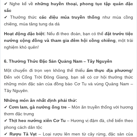
✔ Nghe kể về
những huyền thoại, phong tục tập quán đặc
sắc
✔ Thưởng thức
các điệu múa truyền thống
như múa cồng
chiêng, múa tâng tung da dá
Hoạt động đặc biệt:
Nếu đi theo đoàn, bạn có thể
đặt trước tiệc
nướng cộng đồng và tham gia đêm hội cồng chiêng
, một trải
nghiệm khó quên!
6. Thưởng Thức Đặc Sản Quảng Nam – Tây Nguyên
Một chuyến đi trọn vẹn không thể thiếu
ẩm thực địa phương
!
Đến với Cổng Trời Đông Giang, bạn sẽ có cơ hội thưởng thức
những món đặc sản của đồng bào Cơ Tu và vùng Quảng Nam –
Tây Nguyên.
Những món ăn nhất định phải thử:
✔
Cơm lam, gà nướng ống tre
– Món ăn truyền thống với hương
thơm đặc trưng
✔
Thịt heo nướng xiên Cơ Tu
– Hương vị đậm đà, chế biến theo
phong cách dân tộc
✔
Rượu Tà Vạt
– Loại rượu lên men từ cây rừng, đặc sản của