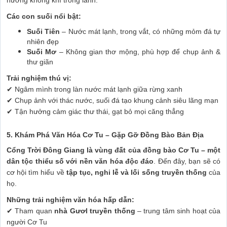
hưởng không khí trong lành.
Các con suối nổi bật:
Suối Tiên
– Nước mát lạnh, trong vắt, có những mỏm đá tự
nhiên đẹp
Suối Mơ
– Không gian thơ mộng, phù hợp để chụp ảnh &
thư giãn
Trải nghiệm thú vị:
✔ Ngâm mình trong làn nước mát lạnh giữa rừng xanh
✔ Chụp ảnh với thác nước, suối đá tạo khung cảnh siêu lãng mạn
✔ Tận hưởng cảm giác thư thái, gạt bỏ mọi căng thẳng
5. Khám Phá Văn Hóa Cơ Tu – Gặp Gỡ Đồng Bào Bản Địa
Cổng Trời Đông Giang là vùng đất của đồng bào Cơ Tu – một
dân tộc thiểu số với nền văn hóa độc đáo
. Đến đây, bạn sẽ có
cơ hội tìm hiểu về
tập tục, nghi lễ và lối sống truyền thống
của
họ.
Những trải nghiệm văn hóa hấp dẫn:
✔ Tham quan
nhà Gươl truyền thống
– trung tâm sinh hoạt của
người Cơ Tu