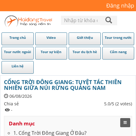
Đăng nhập
Trang chủ
Video
Giới thiệu
Tour trong nước
Tour nước ngoài
Tour sự kiện
Tour du lịch hè
Cẩm nang
Liên hệ
CỔNG TRỜI ĐÔNG GIANG: TUYỆT TÁC THIÊN
NHIÊN GIỮA NÚI RỪNG QUẢNG NAM
06/08/2026
Chia sẻ
5.0/5 (2 votes)
-
Danh mục
1. Cổng Trời Đông Giang Ở Đâu?