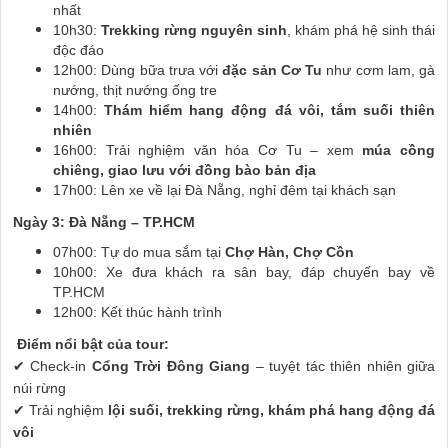
nhất
10h30:
Trekking rừng nguyên sinh
, khám phá hệ sinh thái
độc đáo
12h00: Dùng bữa trưa với
đặc sản Cơ Tu
như cơm lam, gà
nướng, thịt nướng ống tre
14h00:
Thám hiểm hang động đá vôi, tắm suối thiên
nhiên
16h00: Trải nghiệm văn hóa Cơ Tu – xem
múa cồng
chiêng, giao lưu với đồng bào bản địa
17h00: Lên xe về lại Đà Nẵng, nghỉ đêm tại khách sạn
Ngày 3: Đà Nẵng – TP.HCM
07h00: Tự do mua sắm tại
Chợ Hàn, Chợ Cồn
10h00: Xe đưa khách ra sân bay, đáp chuyến bay về
TP.HCM
12h00: Kết thúc hành trình
Điểm nổi bật của tour:
✔ Check-in
Cổng Trời Đông Giang
– tuyệt tác thiên nhiên giữa
núi rừng
✔ Trải nghiệm
lội suối, trekking rừng, khám phá hang động đá
vôi