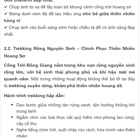
Góc check-in đẹp nhất:
✔ Chụp ảnh từ xa để lấy toàn bộ khung cảnh cổng trời hoang sơ
✔ Đứng dưới vòm đá để tạo hiệu ứng
nhỏ bé giữa thiên nhiên
hùng vĩ
✔ Chụp ảnh vào buổi sáng sớm hoặc chiều tà để có ánh sáng đẹp
nhất
2.2. Trekking Rừng Nguyên Sinh – Chinh Phục Thiên Nhiên
Hoang Sơ
Cổng Trời Đông Giang nằm trong khu vực rừng nguyên sinh
rộng lớn, với hệ sinh thái phong phú và khí hậu mát mẻ
quanh năm
. Một trong những hoạt động không thể bỏ lỡ tại đây
là
trekking xuyên rừng, khám phá thiên nhiên hoang dã
.
Hành trình trekking hấp dẫn:
Dạo bước giữa những tán rừng xanh, tận hưởng không khí
trong lành
Ngắm nhìn các loài thực vật quý hiếm như phong lan rừng,
cây cổ thụ
Nghe tiếng chim hót, suối chảy róc rách, hòa mình vào thiên
nhiên