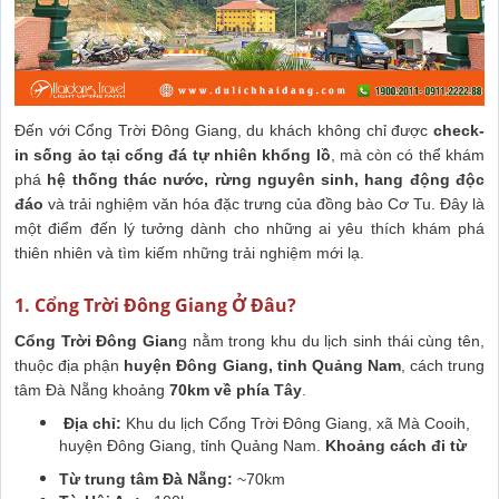
Đến với Cổng Trời Đông Giang, du khách không chỉ được
check-
in sống ảo tại cổng đá tự nhiên khổng lồ
, mà còn có thể khám
phá
hệ thống thác nước, rừng nguyên sinh, hang động độc
đáo
và trải nghiệm văn hóa đặc trưng của đồng bào Cơ Tu. Đây là
một điểm đến lý tưởng dành cho những ai yêu thích khám phá
thiên nhiên và tìm kiếm những trải nghiệm mới lạ.
1. Cổng Trời Đông Giang Ở Đâu?
Cổng Trời Đông Gian
g nằm trong khu du lịch sinh thái cùng tên,
thuộc địa phận
huyện Đông Giang, tỉnh Quảng Nam
, cách trung
tâm Đà Nẵng khoảng
70km về phía Tây
.
Địa chỉ:
Khu du lịch Cổng Trời Đông Giang, xã Mà Cooih,
huyện Đông Giang, tỉnh Quảng Nam.
Khoảng cách đi từ
Từ trung tâm Đà Nẵng:
~70km