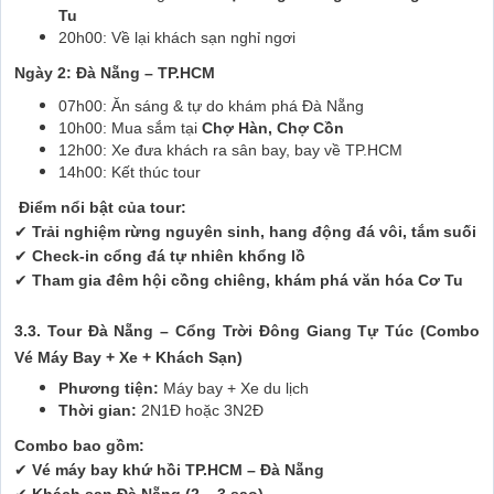
Tu
20h00: Về lại khách sạn nghỉ ngơi
Ngày 2: Đà Nẵng – TP.HCM
07h00: Ăn sáng & tự do khám phá Đà Nẵng
10h00: Mua sắm tại
Chợ Hàn, Chợ Cồn
12h00: Xe đưa khách ra sân bay, bay về TP.HCM
14h00: Kết thúc tour
Điểm nổi bật của tour:
✔
Trải nghiệm rừng nguyên sinh, hang động đá vôi, tắm suối
✔
Check-in cổng đá tự nhiên khổng lồ
✔
Tham gia đêm hội cồng chiêng, khám phá văn hóa Cơ Tu
3.3. Tour Đà Nẵng – Cổng Trời Đông Giang Tự Túc (Combo
Vé Máy Bay + Xe + Khách Sạn)
Phương tiện:
Máy bay + Xe du lịch
Thời gian:
2N1Đ hoặc 3N2Đ
Combo bao gồm:
✔
Vé máy bay khứ hồi TP.HCM – Đà Nẵng