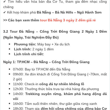
✔ Tìm hiểu văn hóa bản địa Cơ Tu, tham gia đêm nhạc cồng
chiêng
✔ Kết hợp khám phá
Đà Nẵng – Bà Nà Hills – Ngũ Hành Sơn
>> Các bạn xem thêm
tour Đà Nẵng 3 ngày 2 đêm giá rẻ
3.2 Tour Đà Nẵng – Cổng Trời Đông Giang 2 Ngày 1 Đêm
(Ngắn Ngày, Trải Nghiệm Đầy Đủ)
Phương tiện:
Máy bay + Xe du lịch
Lịch trình:
2 ngày 1 đêm
Lịch trình chi tiết:
Ngày 1: TP.HCM – Đà Nẵng – Cổng Trời Đông Giang
07h00: Bay từ TP.HCM đến Đà Nẵng
09h00: Xe đón khách đi Cổng Trời Đông Giang (~70km, mất
2 giờ)
11h00: Check-in
cổng đá tự nhiên khổng lồ
12h30: Thưởng thức bữa trưa tại nhà hàng địa phương
14h00:
Trekking xuyên rừng, khám phá hang động đá
vôi
16h00: Tắm suối thiên nhiên, thư giãn giữa rừng xanh
18h30: Tham gia
đêm hội cồng chiêng của đồng bào Cơ