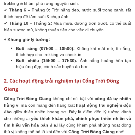
trekking & khám phá rừng nguyên sinh.
✔
Tháng 6 – Tháng 9:
Trời nắng đẹp, nước suối trong xanh, rất
thích hợp để tắm suối & chụp ảnh.
✔
Tháng 10 – Tháng 2:
Mùa mưa, đường trơn trượt, có thể xuất
hiện sương mù, không thuận tiện cho việc di chuyển.
+ Khung giờ lý tưởng:
Buổi sáng (07h00 – 10h00):
Không khí mát mẻ, ít nắng,
thích hợp cho trekking và check-in.
Buổi chiều (15h00 – 17h30):
Ánh nắng hoàng hôn tạo
hiệu ứng đẹp, cảnh sắc huyền ảo hơn.
2. Các hoạt động trải nghiệm tại Cổng Trời Đông
Giang
Cổng Trời Đông Giang
không chỉ nổi bật với
cổng đá tự nhiên
hùng vĩ
mà còn mang đến hàng loạt
hoạt động trải nghiệm độc
đáo
giữa thiên nhiên hoang sơ. Đây là điểm đến lý tưởng dành
cho những ai
yêu thích khám phá, chinh phục thiên nhiên và
tìm hiểu văn hóa bản địa
.
Hãy cùng khám phá những hoạt động
thú vị không thể bỏ lỡ khi đến với
Cổng Trời Đông Giang
nhé!