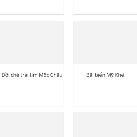
Đồi chè trái tim Mộc Châu
Bãi biển Mỹ Khê