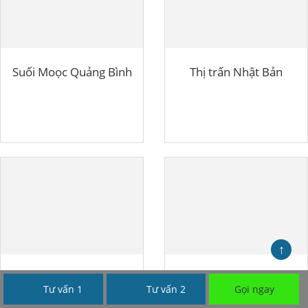
Suối Moọc Quảng Bình
Thị trấn Nhật Bản
↑
Cao nguyên Mộc Châu
Công viên giải trí Circus Land
Tư vấn 1
Tư vấn 2
Gọi ngay