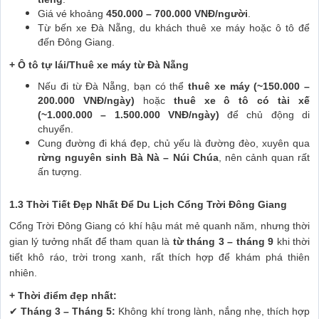
Giá vé khoảng
450.000 – 700.000 VNĐ/người
.
Từ bến xe Đà Nẵng, du khách thuê xe máy hoặc ô tô để
đến Đông Giang.
+ Ô tô tự lái/Thuê xe máy từ Đà Nẵng
Nếu đi từ Đà Nẵng, bạn có thể
thuê xe máy (~150.000 –
200.000 VNĐ/ngày)
hoặc
thuê xe ô tô có tài xế
(~1.000.000 – 1.500.000 VNĐ/ngày)
để chủ động di
chuyển.
Cung đường đi khá đẹp, chủ yếu là đường đèo, xuyên qua
rừng nguyên sinh Bà Nà – Núi Chúa
, nên cảnh quan rất
ấn tượng.
1.3 Thời Tiết Đẹp Nhất Để Du Lịch Cổng Trời Đông Giang
Cổng Trời Đông Giang có khí hậu mát mẻ quanh năm, nhưng thời
gian lý tưởng nhất để tham quan là
từ tháng 3 – tháng 9
khi thời
tiết khô ráo, trời trong xanh, rất thích hợp để khám phá thiên
nhiên.
+ Thời điểm đẹp nhất:
✔
Tháng 3 – Tháng 5:
Không khí trong lành, nắng nhẹ, thích hợp