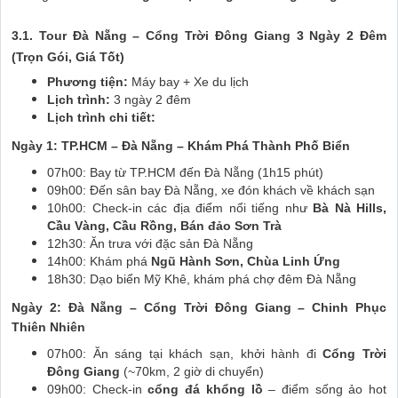
3.1. Tour Đà Nẵng – Cổng Trời Đông Giang 3 Ngày 2 Đêm
(Trọn Gói, Giá Tốt)
Phương tiện:
Máy bay + Xe du lịch
Lịch trình:
3 ngày 2 đêm
Lịch trình chi tiết:
Ngày 1: TP.HCM – Đà Nẵng – Khám Phá Thành Phố Biển
07h00: Bay từ TP.HCM đến Đà Nẵng (1h15 phút)
09h00: Đến sân bay Đà Nẵng, xe đón khách về khách sạn
10h00: Check-in các địa điểm nổi tiếng như
Bà Nà Hills,
Cầu Vàng, Cầu Rồng, Bán đảo Sơn Trà
12h30: Ăn trưa với đặc sản Đà Nẵng
14h00: Khám phá
Ngũ Hành Sơn, Chùa Linh Ứng
18h30: Dạo biển Mỹ Khê, khám phá chợ đêm Đà Nẵng
Ngày 2: Đà Nẵng – Cổng Trời Đông Giang – Chinh Phục
Thiên Nhiên
07h00: Ăn sáng tại khách sạn, khởi hành đi
Cổng Trời
Đông Giang
(~70km, 2 giờ di chuyển)
09h00: Check-in
cổng đá khổng lồ
– điểm sống ảo hot