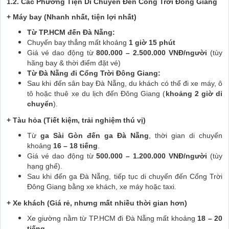
1.2. Các Phương Tiện Di Chuyển Đến Cổng Trời Đông Giang
+ Máy bay (Nhanh nhất, tiện lợi nhất)
Từ TP.HCM đến Đà Nẵng:
Chuyến bay thẳng mất khoảng
1 giờ 15 phút
Giá vé dao động từ
800.000 – 2.500.000 VNĐ/người
(tùy
hãng bay & thời điểm đặt vé)
Từ Đà Nẵng đi Cổng Trời Đông Giang:
Sau khi đến sân bay Đà Nẵng, du khách có thể đi xe máy, ô
tô hoặc thuê xe du lịch đến Đông Giang (
khoảng 2 giờ di
chuyển
).
+ Tàu hỏa (Tiết kiệm, trải nghiệm thú vị)
Từ
ga Sài Gòn đến ga Đà Nẵng
, thời gian di chuyển
khoảng
16 – 18 tiếng
.
Giá vé dao động từ
500.000 – 1.200.000 VNĐ/người
(tùy
hạng ghế).
Sau khi đến ga Đà Nẵng, tiếp tục di chuyển đến Cổng Trời
Đông Giang bằng xe khách, xe máy hoặc taxi.
+ Xe khách (Giá rẻ, nhưng mất nhiều thời gian hơn)
Xe giường nằm từ TP.HCM đi Đà Nẵng mất khoảng
18 – 20
tiếng
.