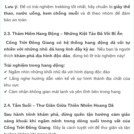
Lưu ý:
Để có trải nghiệm trekking tốt nhất, hãy chuẩn bị
giày thể
thao, nước uống, kem chống muỗi
và đi theo nhóm để đảm
bảo an toàn.
2.3. Thám Hiểm Hang Động – Những Kiệt Tác Đá Vôi Bí Ẩn
Cổng Trời Đông Giang có hệ thống hang động đá vôi tự
nhiên với những nhũ đá lung linh đầy kỳ ảo
. Nếu bạn là người
thích
khám phá địa hình độc đáo
, đừng bỏ lỡ trải nghiệm này!
Trải nghiệm trong hang động:
✔ Ngắm nhìn những khối nhũ đá với hình dạng độc đáo
✔ Lắng nghe hướng dẫn viên kể về sự hình thành địa chất của
khu vực
✔ Cảm nhận không gian mát lạnh và yên tĩnh bên trong hang
2.4. Tắm Suối – Thư Giãn Giữa Thiên Nhiên Hoang Dã
Sau hành trình khám phá, đừng quên tận hưởng cảm giác
sảng khoái khi ngâm mình trong dòng suối trong vắt của
Cổng Trời Đông Giang
. Đây là cách tuyệt vời để thư giãn và tận