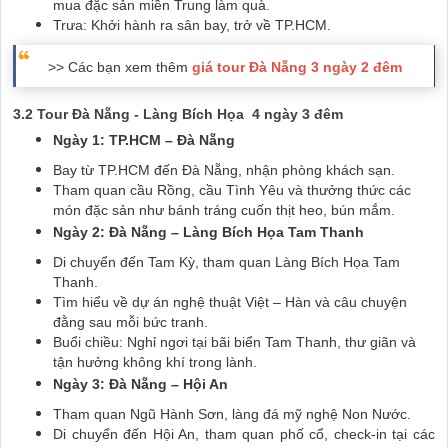
mua đặc sản miền Trung làm quà.
Trưa: Khởi hành ra sân bay, trở về TP.HCM.
>> Các bạn xem thêm
giá tour Đà Nẵng 3 ngày 2 đêm
3.2 Tour Đà Nẵng - Làng Bích Họa
4 ngày 3 đêm
Ngày 1: TP.HCM – Đà Nẵng
Bay từ TP.HCM đến Đà Nẵng, nhận phòng khách sạn.
Tham quan cầu Rồng, cầu Tình Yêu và thưởng thức các
món đặc sản như bánh tráng cuốn thịt heo, bún mắm.
Ngày 2: Đà Nẵng – Làng Bích Họa Tam Thanh
Di chuyển đến Tam Kỳ, tham quan Làng Bích Họa Tam
Thanh.
Tìm hiểu về dự án nghệ thuật Việt – Hàn và câu chuyện
đằng sau mỗi bức tranh.
Buổi chiều: Nghỉ ngơi tại bãi biển Tam Thanh, thư giãn và
tận hưởng không khí trong lành.
Ngày 3: Đà Nẵng – Hội An
Tham quan Ngũ Hành Sơn, làng đá mỹ nghệ Non Nước.
Di chuyển đến Hội An, tham quan phố cổ, check-in tại các