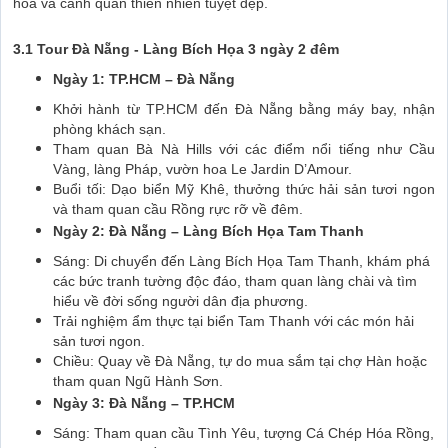
hóa và cảnh quan thiên nhiên tuyệt đẹp.
3.1 Tour Đà Nẵng - Làng Bích Họa 3 ngày 2 đêm
Ngày 1: TP.HCM – Đà Nẵng
Khởi hành từ TP.HCM đến Đà Nẵng bằng máy bay, nhận
phòng khách sạn.
Tham quan Bà Nà Hills với các điểm nổi tiếng như Cầu
Vàng, làng Pháp, vườn hoa Le Jardin D’Amour.
Buổi tối: Dạo biển Mỹ Khê, thưởng thức hải sản tươi ngon
và tham quan cầu Rồng rực rỡ về đêm.
Ngày 2: Đà Nẵng – Làng Bích Họa Tam Thanh
Sáng: Di chuyển đến Làng Bích Họa Tam Thanh, khám phá
các bức tranh tường độc đáo, tham quan làng chài và tìm
hiểu về đời sống người dân địa phương.
Trải nghiệm ẩm thực tại biển Tam Thanh với các món hải
sản tươi ngon.
Chiều: Quay về Đà Nẵng, tự do mua sắm tại chợ Hàn hoặc
tham quan Ngũ Hành Sơn.
Ngày 3: Đà Nẵng – TP.HCM
Sáng: Tham quan cầu Tình Yêu, tượng Cá Chép Hóa Rồng,