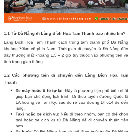
1.1 Từ Đà Nẵng đi Làng Bích Họa Tam Thanh bao nhiêu km?
Làng Bích Họa Tam Thanh cách trung tâm thành phố Đà Nẵng
khoảng 70km về phía Nam. Thời gian di chuyển từ Đà Nẵng đến
đây thường mất khoảng 1,5 – 2 giờ tùy thuộc vào phương tiện và
tình trạng giao thông.
1.2 Các phương tiện di chuyển đến Làng Bích Họa Tam
Thanh
Xe máy hoặc ô tô tự lái
: Đây là phương tiện phổ biến nhất
giúp bạn chủ động lịch trình. Đi theo tuyến đường Quốc lộ
1A hướng về Tam Kỳ, sau đó rẽ vào đường DT614 để đến
làng.
Taxi hoặc xe dịch vụ
: Nếu đi theo nhóm, bạn có thể chọn
taxi hoặc xe dịch vụ từ Đà Nẵng để di chuyển thuận tiện
hơn.
Xe buýt
: Từ Đà Nẵng, bạn có thể đi xe buýt tuyến Đà Nẵng