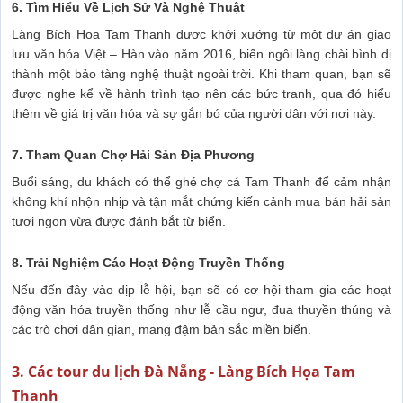
6. Tìm Hiểu Về Lịch Sử Và Nghệ Thuật
Làng Bích Họa Tam Thanh được khởi xướng từ một dự án giao
lưu văn hóa Việt – Hàn vào năm 2016, biến ngôi làng chài bình dị
thành một bảo tàng nghệ thuật ngoài trời. Khi tham quan, bạn sẽ
được nghe kể về hành trình tạo nên các bức tranh, qua đó hiểu
thêm về giá trị văn hóa và sự gắn bó của người dân với nơi này.
7. Tham Quan Chợ Hải Sản Địa Phương
Buổi sáng, du khách có thể ghé chợ cá Tam Thanh để cảm nhận
không khí nhộn nhịp và tận mắt chứng kiến cảnh mua bán hải sản
tươi ngon vừa được đánh bắt từ biển.
8. Trải Nghiệm Các Hoạt Động Truyền Thống
Nếu đến đây vào dịp lễ hội, bạn sẽ có cơ hội tham gia các hoạt
động văn hóa truyền thống như lễ cầu ngư, đua thuyền thúng và
các trò chơi dân gian, mang đậm bản sắc miền biển.
3. Các tour du lịch Đà Nẵng - Làng Bích Họa Tam
Thanh