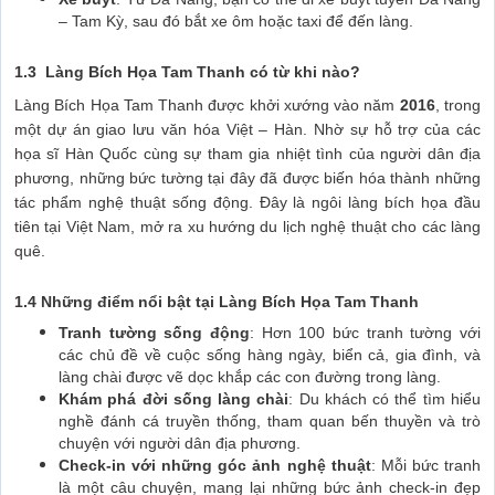
– Tam Kỳ, sau đó bắt xe ôm hoặc taxi để đến làng.
1.3 Làng Bích Họa Tam Thanh có từ khi nào?
Làng Bích Họa Tam Thanh được khởi xướng vào năm
2016
, trong
một dự án giao lưu văn hóa Việt – Hàn. Nhờ sự hỗ trợ của các
họa sĩ Hàn Quốc cùng sự tham gia nhiệt tình của người dân địa
phương, những bức tường tại đây đã được biến hóa thành những
tác phẩm nghệ thuật sống động. Đây là ngôi làng bích họa đầu
tiên tại Việt Nam, mở ra xu hướng du lịch nghệ thuật cho các làng
quê.
1.4 Những điểm nổi bật tại Làng Bích Họa Tam Thanh
Tranh tường sống động
: Hơn 100 bức tranh tường với
các chủ đề về cuộc sống hàng ngày, biển cả, gia đình, và
làng chài được vẽ dọc khắp các con đường trong làng.
Khám phá đời sống làng chài
: Du khách có thể tìm hiểu
nghề đánh cá truyền thống, tham quan bến thuyền và trò
chuyện với người dân địa phương.
Check-in với những góc ảnh nghệ thuật
: Mỗi bức tranh
là một câu chuyện, mang lại những bức ảnh check-in đẹp