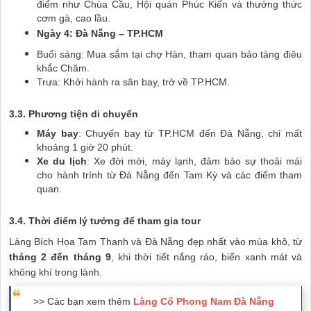
điểm như Chùa Cầu, Hội quán Phúc Kiến và thưởng thức
cơm gà, cao lầu.
Ngày 4: Đà Nẵng – TP.HCM
Buổi sáng: Mua sắm tại chợ Hàn, tham quan bảo tàng điêu
khắc Chăm.
Trưa: Khởi hành ra sân bay, trở về TP.HCM.
3.3. Phương tiện di chuyển
Máy bay
: Chuyến bay từ TP.HCM đến Đà Nẵng, chỉ mất
khoảng 1 giờ 20 phút.
Xe du lịch
: Xe đời mới, máy lạnh, đảm bảo sự thoải mái
cho hành trình từ Đà Nẵng đến Tam Kỳ và các điểm tham
quan.
3.4. Thời điểm lý tưởng để tham gia tour
Làng Bích Họa Tam Thanh và Đà Nẵng đẹp nhất vào mùa khô, từ
tháng 2 đến tháng 9
, khi thời tiết nắng ráo, biển xanh mát và
không khí trong lành.
>> Các bạn xem thêm
Làng Cổ Phong Nam Đà Nẵng