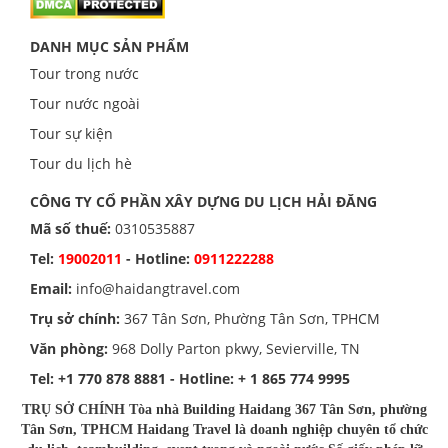
DANH MỤC SẢN PHẨM
Tour trong nước
Tour nước ngoài
Tour sự kiện
Tour du lịch hè
CÔNG TY CỔ PHẦN XÂY DỰNG DU LỊCH HẢI ĐĂNG
Mã số thuế:
0310535887
Tel:
19002011
- Hotline:
0911222288
Email:
info@haidangtravel.com
Trụ sở chính:
367 Tân Sơn, Phường Tân Sơn, TPHCM
Văn phòng:
968 Dolly Parton pkwy, Sevierville, TN
Tel:
+1 770 878 8881
- Hotline:
+ 1 865 774 9995
TRỤ SỞ CHÍNH Tòa nhà Building Haidang 367 Tân Sơn, phường
Tân Sơn, TPHCM Haidang Travel là doanh nghiệp chuyên tổ chức