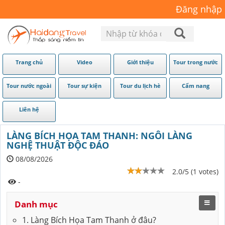
Đăng nhập
Trang chủ
Video
Giới thiệu
Tour trong nước
Tour nước ngoài
Tour sự kiện
Tour du lịch hè
Cẩm nang
Liên hệ
LÀNG BÍCH HỌA TAM THANH: NGÔI LÀNG
NGHỆ THUẬT ĐỘC ĐÁO
08/08/2026
2.0/5 (1 votes)
-
Danh mục
1. Làng Bích Họa Tam Thanh ở đâu?