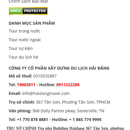
Chính Sách Bảo Mật
DANH MỤC SẢN PHẨM
Tour trong nước
Tour nước ngoài
Tour sự kiện
Tour du lịch hè
CÔNG TY CỔ PHẦN XÂY DỰNG DU LỊCH HẢI ĐĂNG
Mã số thuế:
0310535887
Tel:
19002011
- Hotline:
0911222288
Email:
info@haidangtravel.com
Trụ sở chính:
367 Tân Sơn, Phường Tân Sơn, TPHCM
Văn phòng:
968 Dolly Parton pkwy, Sevierville, TN
Tel:
+1 770 878 8881
- Hotline:
+ 1 865 774 9995
TRỤ SỞ CHÍNH Tòa nhà Building Haidang 367 Tân Sơn, phường