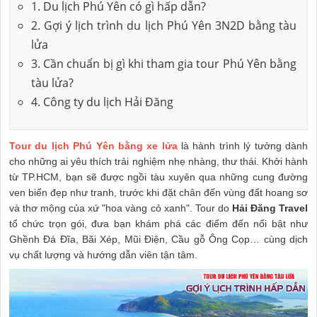
1. Du lịch Phú Yên có gì hấp dẫn?
2. Gợi ý lịch trình du lịch Phú Yên 3N2D bằng tàu
lửa
3. Cần chuẩn bị gì khi tham gia tour Phú Yên bằng
tàu lửa?
4. Công ty du lịch Hải Đăng
Tour du lịch Phú Yên bằng xe lửa
là hành trình lý tưởng dành
cho những ai yêu thích trải nghiệm nhẹ nhàng, thư thái. Khởi hành
từ TP.HCM, bạn sẽ được ngồi tàu xuyên qua những cung đường
ven biển đẹp như tranh, trước khi đặt chân đến vùng đất hoang sơ
và thơ mộng của xứ "hoa vàng cỏ xanh". Tour do
Hải Đăng Travel
tổ chức trọn gói, đưa bạn khám phá các điểm đến nổi bật như
Ghềnh Đá Đĩa, Bãi Xép, Mũi Điện, Cầu gỗ Ông Cọp… cùng dịch
vụ chất lượng và hướng dẫn viên tận tâm.