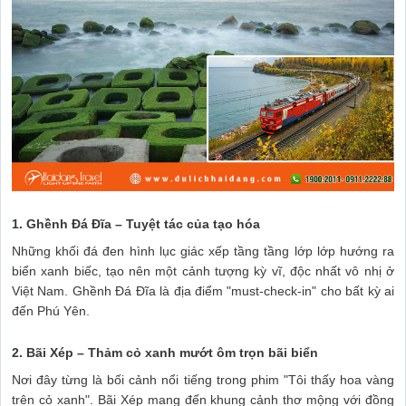
1. Ghềnh Đá Đĩa – Tuyệt tác của tạo hóa
Những khối đá đen hình lục giác xếp tầng tầng lớp lớp hướng ra
biển xanh biếc, tạo nên một cảnh tượng kỳ vĩ, độc nhất vô nhị ở
Việt Nam. Ghềnh Đá Đĩa là địa điểm "must-check-in" cho bất kỳ ai
đến Phú Yên.
2. Bãi Xép – Thảm cỏ xanh mướt ôm trọn bãi biển
Nơi đây từng là bối cảnh nổi tiếng trong phim "Tôi thấy hoa vàng
trên cỏ xanh". Bãi Xép mang đến khung cảnh thơ mộng với đồng