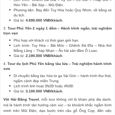
Hòn Yến – Bãi Xép – Mũi Điện.
Phương tiện: Bay đến Tuy Hòa hoặc Quy Nhơn, về bằng xe
du lịch.
Giá từ:
4.690.000 VNĐ/khách
.
3.
Tour Phú Yên 2 ngày 1 đêm – Hành trình ngắn, trải nghiệm
trọn vẹn
Phù hợp với khách có thời gian giới hạn.
Lịch trình: Tuy Hòa – Bãi Môn – Ghềnh Đá Đĩa – Nhà thờ
Mằng Lăng – Tháp Nhạn – Ăn hải sản đầm Ô Loan.
Giá từ:
2.190.000 VNĐ/khách
.
4.
Tour du lịch Phú Yên bằng tàu lửa – Trải nghiệm hành trình
xưa
Di chuyển bằng tàu hỏa từ ga Sài Gòn – hành trình thư thái,
ngắm cảnh đẹp miền Trung.
Lịch trình linh hoạt 3N2Đ hoặc 4N3Đ.
Giá từ:
3.100.000 VNĐ/khách
.
Với Hải Đăng Travel
, mỗi tour không chỉ là khám phá địa danh,
mà là hành trình tận hưởng cảm xúc – từ khoảnh khắc ngắm bình
minh trên Mũi Điện, dạo bước trên cầu gỗ Ông Cọp, đến việc