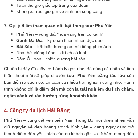
Tuân thủ giờ giấc tập trung của đoàn
Không xả rác, giữ gìn vệ sinh nơi công cộng
7. Gợi ý điểm tham quan nổi bật trong tour Phú Yên
Phú Yên
– vùng đất “hoa vàng trên cỏ xanh”
Gành Đá Đĩa
– kỳ quan thiên nhiên độc đáo
Bãi Xép
– bãi biển hoang sơ, nổi tiếng phim ảnh
Nhà thờ Mằng Lăng – di tích cổ kính
Đầm Ô Loan – thiên đường hải sản
Chuẩn bị đầy đủ giấy tờ, hành lý gọn nhẹ, đồ dùng cá nhân và tinh
thần thoải mái sẽ giúp chuyến
tour Phú Yên bằng tàu lửa
của
bạn diễn ra suôn sẻ, an toàn và nhiều trải nghiệm đáng nhớ. Hành
trình không chỉ là điểm đến mà còn là
trải nghiệm du lịch chậm,
ngắm cảnh và tận hưởng từng khoảnh khắc
.
4. Công ty du lịch Hải Đăng
Phú Yên
– vùng đất ven biển Nam Trung Bộ, nơi thiên nhiên vẫn
giữ nguyên vẻ đẹp hoang sơ và bình yên – đang ngày càng trở
thành điểm đến yêu thích của du khách gần xa. Nhằm mang đến