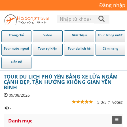
Đăng nhập
Trang chủ
Video
Giới thiệu
Tour trong nước
Tour nước ngoài
Tour sự kiện
Tour du lịch hè
Cẩm nang
Liên hệ
TOUR DU LỊCH PHÚ YÊN BẰNG XE LỬA NGẮM
CẢNH ĐẸP, TẬN HƯỞNG KHÔNG GIAN YÊN
BÌNH
09/08/2026
5.0/5 (1 votes)
-
Danh mục