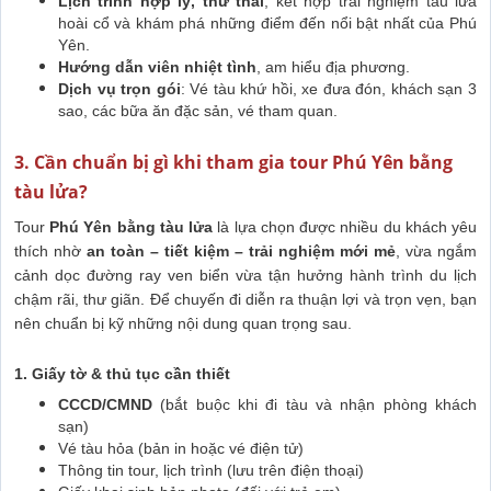
Lịch trình hợp lý, thư thái
, kết hợp trải nghiệm tàu lửa
hoài cổ và khám phá những điểm đến nổi bật nhất của Phú
Yên.
Hướng dẫn viên nhiệt tình
, am hiểu địa phương.
Dịch vụ trọn gói
: Vé tàu khứ hồi, xe đưa đón, khách sạn 3
sao, các bữa ăn đặc sản, vé tham quan.
3. Cần chuẩn bị gì khi tham gia tour Phú Yên bằng
tàu lửa?
Tour
Phú Yên bằng tàu lửa
là lựa chọn được nhiều du khách yêu
thích nhờ
an toàn – tiết kiệm – trải nghiệm mới mẻ
, vừa ngắm
cảnh dọc đường ray ven biển vừa tận hưởng hành trình du lịch
chậm rãi, thư giãn. Để chuyến đi diễn ra thuận lợi và trọn vẹn, bạn
nên chuẩn bị kỹ những nội dung quan trọng sau.
1. Giấy tờ & thủ tục cần thiết
CCCD/CMND
(bắt buộc khi đi tàu và nhận phòng khách
sạn)
Vé tàu hỏa (bản in hoặc vé điện tử)
Thông tin tour, lịch trình (lưu trên điện thoại)