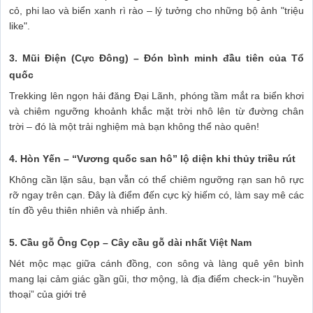
cỏ, phi lao và biển xanh rì rào – lý tưởng cho những bộ ảnh "triệu
like".
3. Mũi Điện (Cực Đông) – Đón bình minh đầu tiên của Tổ
quốc
Trekking lên ngọn hải đăng Đại Lãnh, phóng tầm mắt ra biển khơi
và chiêm ngưỡng khoảnh khắc mặt trời nhô lên từ đường chân
trời – đó là một trải nghiệm mà bạn không thể nào quên!
4. Hòn Yến – “Vương quốc san hô” lộ diện khi thủy triều rút
Không cần lặn sâu, bạn vẫn có thể chiêm ngưỡng rạn san hô rực
rỡ ngay trên cạn. Đây là điểm đến cực kỳ hiếm có, làm say mê các
tín đồ yêu thiên nhiên và nhiếp ảnh.
5. Cầu gỗ Ông Cọp – Cây cầu gỗ dài nhất Việt Nam
Nét mộc mạc giữa cánh đồng, con sông và làng quê yên bình
mang lại cảm giác gần gũi, thơ mộng, là địa điểm check-in “huyền
thoại” của giới trẻ