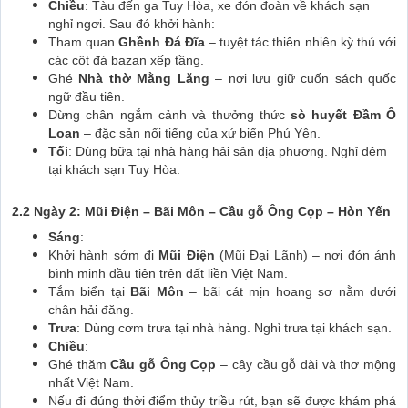
Chiều
: Tàu đến ga Tuy Hòa, xe đón đoàn về khách sạn
nghỉ ngơi. Sau đó khởi hành:
Tham quan
Ghềnh Đá Đĩa
– tuyệt tác thiên nhiên kỳ thú với
các cột đá bazan xếp tầng.
Ghé
Nhà thờ Mằng Lăng
– nơi lưu giữ cuốn sách quốc
ngữ đầu tiên.
Dừng chân ngắm cảnh và thưởng thức
sò huyết Đầm Ô
Loan
– đặc sản nổi tiếng của xứ biển Phú Yên.
Tối
: Dùng bữa tại nhà hàng hải sản địa phương. Nghỉ đêm
tại khách sạn Tuy Hòa.
2.2 Ngày 2: Mũi Điện – Bãi Môn – Cầu gỗ Ông Cọp – Hòn Yến
Sáng
:
Khởi hành sớm đi
Mũi Điện
(Mũi Đại Lãnh) – nơi đón ánh
bình minh đầu tiên trên đất liền Việt Nam.
Tắm biển tại
Bãi Môn
– bãi cát mịn hoang sơ nằm dưới
chân hải đăng.
Trưa
: Dùng cơm trưa tại nhà hàng. Nghỉ trưa tại khách sạn.
Chiều
:
Ghé thăm
Cầu gỗ Ông Cọp
– cây cầu gỗ dài và thơ mộng
nhất Việt Nam.
Nếu đi đúng thời điểm thủy triều rút, bạn sẽ được khám phá