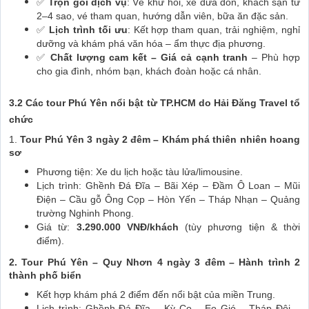
✅
Trọn gói dịch vụ
: Vé khứ hồi, xe đưa đón, khách sạn từ
2–4 sao, vé tham quan, hướng dẫn viên, bữa ăn đặc sản.
✅
Lịch trình tối ưu
: Kết hợp tham quan, trải nghiệm, nghỉ
dưỡng và khám phá văn hóa – ẩm thực địa phương.
✅
Chất lượng cam kết – Giá cả cạnh tranh
– Phù hợp
cho gia đình, nhóm bạn, khách đoàn hoặc cá nhân.
3.2 Các tour Phú Yên nổi bật từ TP.HCM do Hải Đăng Travel tổ
chức
1.
Tour Phú Yên 3 ngày 2 đêm – Khám phá thiên nhiên hoang
sơ
Phương tiện: Xe du lịch hoặc tàu lửa/limousine.
Lịch trình: Ghềnh Đá Đĩa – Bãi Xép – Đầm Ô Loan – Mũi
Điện – Cầu gỗ Ông Cọp – Hòn Yến – Tháp Nhạn – Quảng
trường Nghinh Phong.
Giá từ:
3.290.000 VNĐ/khách
(tùy phương tiện & thời
điểm).
2.
Tour Phú Yên – Quy Nhơn 4 ngày 3 đêm – Hành trình 2
thành phố biển
Kết hợp khám phá 2 điểm đến nổi bật của miền Trung.
Lịch trình: Ghềnh Đá Đĩa – Kỳ Co – Eo Gió – Tháp Đôi –