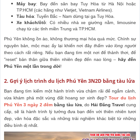
Máy bay
: Bay đến sân bay Tuy Hòa từ Hà Nội hoặc
TP.HCM (các hãng như Vietjet, Vietnam Airlines).
Tàu hỏa
: Tuyến Bắc – Nam dừng tại ga Tuy Hòa.
Xe khách/ôtô
: Có nhiều nhà xe giường nằm, limousine
chạy từ các tỉnh miền Trung và TP.HCM.
Phú Yên không ồn ào, không thương mại hóa quá mức. Chính sự
nguyên bản, mộc mạc ấy lại khiến nơi đây
thấm vào lòng người
theo cách rất riêng. Nếu bạn đang tìm một nơi để thảnh thơi, để
"reset" bản thân giữa thiên nhiên đẹp đến nao lòng –
hãy đến
Phú Yên một lần trong đời
!
2. Gợi ý lịch trình du lịch Phú Yên 3N2D bằng tàu lửa
Bạn đang tìm kiếm một hành trình vừa chậm rãi để ngắm cảnh,
vừa khám phá một vùng đất hoang sơ xinh đẹp?
Tour du lịch
Phú Yên 3 ngày 2 đêm
bằng tàu lửa
, do
Hải Đăng Travel
cung
cấp, sẽ là hành trình lý tưởng đưa bạn đến với thiên nhiên tươi
đẹp, văn hóa đặc sắc và những trải nghiệm khác biệt từ những
điều bình dị nhất.