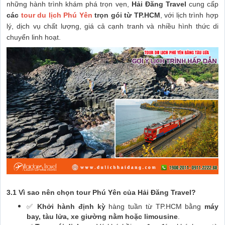
những hành trình khám phá trọn vẹn,
Hải Đăng Travel
cung cấp
các
tour du lịch Phú Yên
trọn gói từ TP.HCM
, với lịch trình hợp
lý, dịch vụ chất lượng, giá cả cạnh tranh và nhiều hình thức di
chuyển linh hoạt.
3.1 Vì sao nên chọn tour Phú Yên của Hải Đăng Travel?
✅
Khởi hành định kỳ
hàng tuần từ TP.HCM bằng
máy
bay, tàu lửa, xe giường nằm hoặc limousine
.