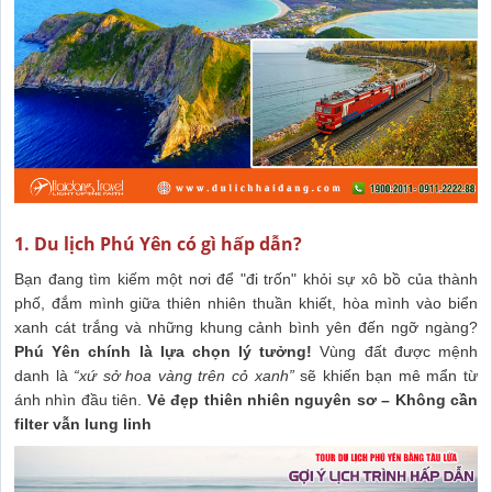
1. Du lịch Phú Yên có gì hấp dẫn?
Bạn đang tìm kiếm một nơi để "đi trốn" khỏi sự xô bồ của thành
phố, đắm mình giữa thiên nhiên thuần khiết, hòa mình vào biển
xanh cát trắng và những khung cảnh bình yên đến ngỡ ngàng?
Phú Yên chính là lựa chọn lý tưởng!
Vùng đất được mệnh
danh là
“xứ sở hoa vàng trên cỏ xanh”
sẽ khiến bạn mê mẩn từ
ánh nhìn đầu tiên.
Vẻ đẹp thiên nhiên nguyên sơ – Không cần
filter vẫn lung linh