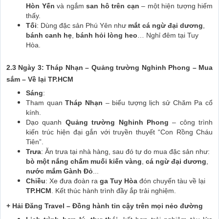
Hòn Yến
và ngắm
san hô trên cạn
– một hiện tượng hiếm
thấy.
Tối
: Dùng đặc sản Phú Yên như
mắt cá ngừ đại dương
,
bánh canh hẹ
,
bánh hỏi lòng heo
… Nghỉ đêm tại Tuy
Hòa.
2.3 Ngày 3: Tháp Nhạn – Quảng trường Nghinh Phong – Mua
sắm – Về lại TP.HCM
Sáng
:
Tham quan
Tháp Nhạn
– biểu tượng lịch sử Chăm Pa cổ
kính.
Dạo quanh
Quảng trường Nghinh Phong
– công trình
kiến trúc hiện đại gắn với truyền thuyết “Con Rồng Cháu
Tiên”.
Trưa
: Ăn trưa tại nhà hàng, sau đó tự do mua đặc sản như:
bò một nắng chấm muối kiến vàng
,
cá ngừ đại dương
,
nước mắm Gành Đỏ
...
Chiều
: Xe đưa đoàn ra
ga Tuy Hòa
đón chuyến tàu về lại
TP.HCM
. Kết thúc hành trình đầy ắp trải nghiệm.
+ Hải Đăng Travel – Đồng hành tin cậy trên mọi nẻo đường