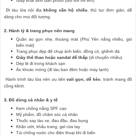
Giấy khai sinh bản photo (đối với trẻ em)
Đi tàu lửa nội địa
không cần hộ chiếu
, thủ tục đơn giản, dễ
dàng cho mọi đối tượng.
2. Hành lý & trang phục nên mang
Quần áo gọn nhẹ, thoáng mát (Phú Yên nắng nhiều, gió
biển mát)
Trang phục đẹp để chụp ảnh biển, đồng cỏ, ghềnh đá
Giày thể thao hoặc sandal đế thấp
(di chuyển nhiều)
Dép lê đi trong khách sạn
Áo khoác mỏng (đi tàu ban đêm hoặc máy lạnh)
Hành trình tàu lửa nên ưu tiên
vali gọn, dễ kéo
, tránh mang đồ
cồng kềnh.
3. Đồ dùng cá nhân & y tế
Kem chống nắng SPF cao
Mỹ phẩm, đồ chăm sóc cá nhân
Thuốc say tàu xe, đau đầu, đau bụng
Khăn ướt, khẩu trang, gel rửa tay
Túi chống nước cho điện thoại khi đi biển