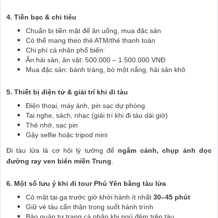
4. Tiền bạc & chi tiêu
Chuẩn bị tiền mặt để ăn uống, mua đặc sản
Có thể mang theo thẻ ATM/thẻ thanh toán
Chi phí cá nhân phổ biến:
Ăn hải sản, ăn vặt: 500.000 – 1.500.000 VNĐ
Mua đặc sản: bánh tráng, bò một nắng, hải sản khô
5. Thiết bị điện tử & giải trí khi đi tàu
Điện thoại, máy ảnh, pin sạc dự phòng
Tai nghe, sách, nhạc (giải trí khi đi tàu dài giờ)
Thẻ nhớ, sạc pin
Gậy selfie hoặc tripod mini
Đi tàu lửa là cơ hội lý tưởng để
ngắm cảnh, chụp ảnh dọc
đường ray ven biển miền Trung
.
6. Một số lưu ý khi đi tour Phú Yên bằng tàu lửa
Có mặt tại ga trước giờ khởi hành ít nhất
30–45 phút
Giữ vé tàu cẩn thận trong suốt hành trình
Bảo quản tư trang cá nhân khi ngủ đêm trên tàu