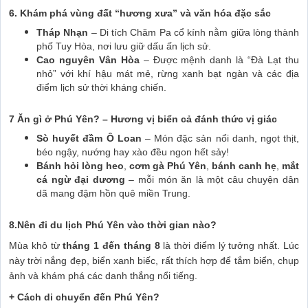
6. Khám phá vùng đất “hương xưa” và văn hóa đặc sắc
Tháp Nhạn
– Di tích Chăm Pa cổ kính nằm giữa lòng thành
phố Tuy Hòa, nơi lưu giữ dấu ấn lịch sử.
Cao nguyên Vân Hòa
– Được mệnh danh là “Đà Lạt thu
nhỏ” với khí hậu mát mẻ, rừng xanh bạt ngàn và các địa
điểm lịch sử thời kháng chiến.
7 Ăn gì ở Phú Yên? – Hương vị biển cả đánh thức vị giác
Sò huyết đầm Ô Loan
– Món đặc sản nổi danh, ngọt thịt,
béo ngậy, nướng hay xào đều ngon hết sảy!
Bánh hỏi lòng heo
,
cơm gà Phú Yên
,
bánh canh hẹ
,
mắt
cá ngừ đại dương
– mỗi món ăn là một câu chuyện dân
dã mang đậm hồn quê miền Trung.
8.Nên đi du lịch Phú Yên vào thời gian nào?
Mùa khô từ
tháng 1 đến tháng 8
là thời điểm lý tưởng nhất. Lúc
này trời nắng đẹp, biển xanh biếc, rất thích hợp để tắm biển, chụp
ảnh và khám phá các danh thắng nổi tiếng.
+ Cách di chuyển đến Phú Yên?