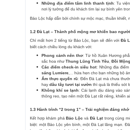
Những địa điểm tâm linh thanh tịnh
: Tu việ
nơi lý tưởng để du khách tìm lại sự bình yên tr
Bảo Lộc hấp dẫn bởi chính sự mộc mạc, thuần khiết, nơ
1.2 Đà Lạt – Thành phố mộng mơ khiến bao ngườ
Chỉ mất hơn 2 tiếng từ Bảo Lộc, bạn sẽ đến với
Đà L
biết cách chiều lòng du khách với:
Phong cảnh nên thơ
: Từ hồ Xuân Hương phẳn
sắc hoa như
Thung Lũng Tình Yêu
,
Đồi Mộn
Các điểm check-in siêu hot
: Những địa điể
sáng Lumiere
,... hứa hẹn cho bạn những bộ ảnh 
Ẩm thực quyến rũ
: Đến Đà Lạt mà chưa thư
hay
dâu tây tươi tại vườn
thì quả là thiếu sót l
Không khí se lạnh
: Cái lạnh dịu dàng vào s
thông reo, tạo nên một Đà Lạt rất riêng, khiến ai
1.3 Hành trình “2 trong 1” – Trải nghiệm đáng nhớ
Kết hợp khám phá
Bảo Lộc
và
Đà Lạt
trong cùng một
biệt: một Bảo Lộc yên bình, một Đà Lạt lãng mạn. Đây