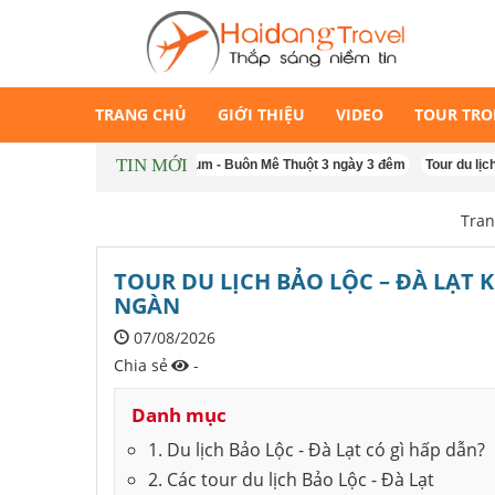
TRANG CHỦ
GIỚI THIỆU
VIDEO
TOUR TR
TIN MỚI
Tour Măng Đen - Kon Tum - Buôn Mê Thuột 3 ngày 3 đêm
Tour du lịch Singa
Tran
TOUR DU LỊCH BẢO LỘC – ĐÀ LẠT 
NGÀN
07/08/2026
Chia sẻ
-
Danh mục
1. Du lịch Bảo Lộc - Đà Lạt có gì hấp dẫn?
2. Các tour du lịch Bảo Lộc - Đà Lạt