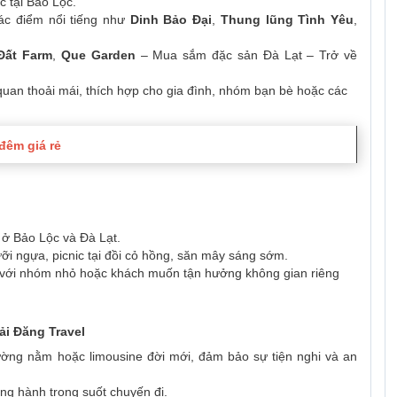
c tại Bảo Lộc.
ác điểm nổi tiếng như
Dinh Bảo Đại
,
Thung lũng Tình Yêu
,
Đất Farm
,
Que Garden
– Mua sắm đặc sản Đà Lạt – Trở về
 quan thoải mái, thích hợp cho gia đình, nhóm bạn bè hoặc các
 đêm giá rẻ
 ở Bảo Lộc và Đà Lạt.
ưỡi ngựa, picnic tại đồi cỏ hồng, săn mây sáng sớm.
ợp với nhóm nhỏ hoặc khách muốn tận hưởng không gian riêng
ải Đăng Travel
ng nằm hoặc limousine đời mới, đảm bảo sự tiện nghi và an
đồng hành trong suốt chuyến đi.