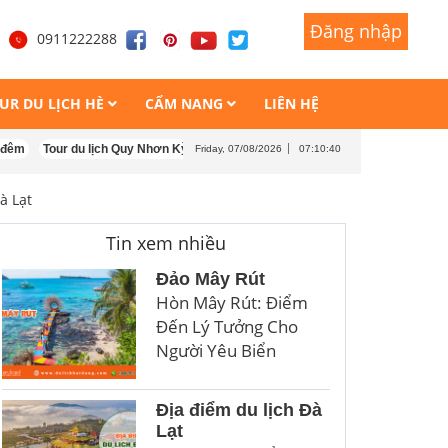
Đăng nhập
Đăng nhập
1
0911222288
UR DU LỊCH HÈ
CẨM NANG
LIÊN HỆ
Tour du lịch Quy Nhơn Kỳ Co Eo Gió 3 ngày 3 đêm
Tour Quy Nhơn Đảo Kỳ Co
Friday, 07/08/2026
07:10:41
à Lạt
Tin xem nhiều
Đảo Mây Rút
Hòn Mây Rút: Điểm
Đến Lý Tưởng Cho
Người Yêu Biển
Địa điểm du lịch Đà
Lạt