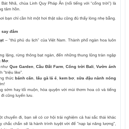
n Bát Nhã, chùa Linh Quy Pháp Ấn (nổi tiếng với “cổng trời”) là
ong tâm hồn.
i bạn chỉ cần hít một hơi thật sâu cũng đủ thấy lòng nhẹ bẫng.
i say đắm
ạt
– “thủ phủ du lịch” của Việt Nam. Thành phố ngàn hoa luôn
g lặng, rừng thông bạt ngàn, đến những thung lũng tràn ngập
g Mơ
.
m như
Que Garden
,
Cầu Đất Farm
,
Cổng trời Bali
,
Vườn ánh
"triệu like".
ởng thức
bánh căn
,
lẩu gà lá é
,
kem bơ
,
sữa đậu nành nóng
ớn!
áng sớm hay tối muộn, hòa quyện với mùi thơm hoa cỏ và tiếng
 đi cũng luyến lưu.
 chuyến đi, bạn sẽ có cơ hội trải nghiệm cả hai sắc thái khác
 chắc chắn sẽ là hành trình tuyệt vời để "nạp lại năng lượng",