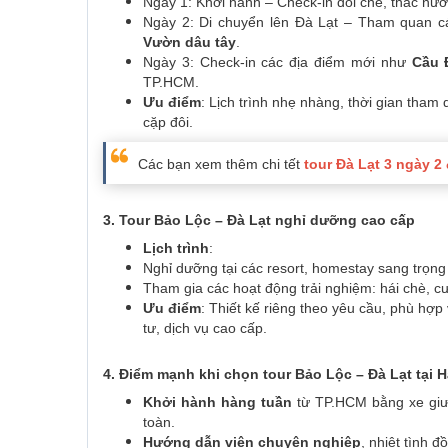
Ngày 1: Khởi hành – Check-in đồi chè, thác nướ
Ngày 2: Di chuyển lên Đà Lạt – Tham quan c
Vườn dâu tây
.
Ngày 3: Check-in các địa điểm mới như
Cầu 
TP.HCM.
Ưu điểm
: Lịch trình nhẹ nhàng, thời gian tham
cặp đôi.
Các bạn xem thêm chi tết
tour Đà Lạt 3 ngày 2
3. Tour Bảo Lộc – Đà Lạt nghỉ dưỡng cao cấp
Lịch trình
:
Nghỉ dưỡng tại các resort, homestay sang trọng
Tham gia các hoạt động trải nghiệm: hái chè, c
Ưu điểm
: Thiết kế riêng theo yêu cầu, phù h
tư, dịch vụ cao cấp.
4. Điểm mạnh khi chọn tour Bảo Lộc – Đà Lạt tại H
Khởi hành hàng tuần
từ TP.HCM bằng xe giườ
toàn.
Hướng dẫn viên chuyên nghiệp
, nhiệt tình 