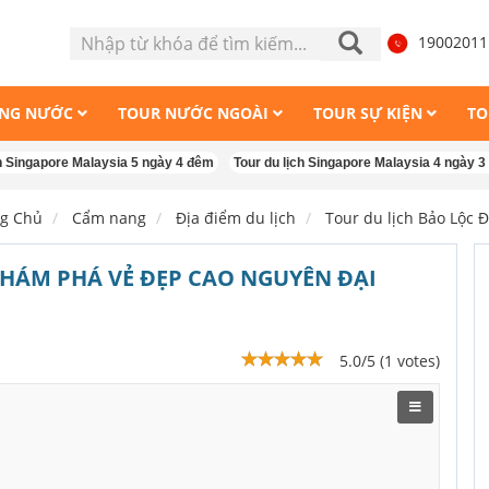
1900201
ONG NƯỚC
TOUR NƯỚC NGOÀI
TOUR SỰ KIỆN
TO
pore Malaysia 5 ngày 4 đêm
Tour du lịch Singapore Malaysia 4 ngày 3 đêm
g Chủ
Cẩm nang
Địa điểm du lịch
Tour du lịch Bảo Lộc Đ
KHÁM PHÁ VẺ ĐẸP CAO NGUYÊN ĐẠI
5.0/5 (1 votes)