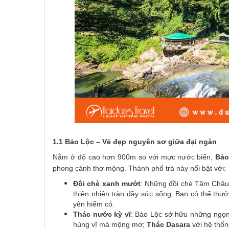
1.1 Bảo Lộc – Vẻ đẹp nguyên sơ giữa đại ngàn
Nằm ở độ cao hơn 900m so với mực nước biển,
Bảo
phong cảnh thơ mộng. Thành phố trà này nổi bật với:
Đồi chè xanh mướt
: Những đồi chè Tâm Châu, 
thiên nhiên tràn đầy sức sống. Bạn có thể thư
yên hiếm có.
Thác nước kỳ vĩ
: Bảo Lộc sở hữu những ngọ
hùng vĩ mà mộng mơ;
Thác Dasara
với hệ thốn