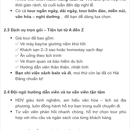
thời gian rảnh, từ cuối tuần đến dịp nghỉ lễ.
Có cả
tour ngắn ngày, dài ngày, tour biển đảo, miền núi,
văn hóa – nghỉ dưỡng
... để bạn dễ dàng lựa chọn.
2.3 Dịch vụ trọn gói – Tiện lợi từ A đến Z
Giá tour đã bao gồm:
✅ Vé máy bay/xe giường nằm khứ hồi
✅ Khách sạn 2–3 sao hoặc homestay sạch đẹp
✅ Ăn uống theo lịch trình
✅ Vé tham quan và bảo hiểm du lịch
✅ Hướng dẫn viên thân thiện, nhiệt tình
Bạn chỉ việc xách balo và đi
, mọi thứ còn lại đã có Hải
Đăng chuẩn bị!
2.4 Đội ngũ hướng dẫn viên và tư vấn viên tận tâm
HDV giàu kinh nghiệm, am hiểu văn hóa – lịch sử địa
phương, luôn đồng hành hỗ trợ bạn trong suốt chuyến đi.
Tư vấn viên phản hồi nhanh chóng, hỗ trợ chọn tour phù
hợp với nhu cầu và ngân sách của từng khách hàng.