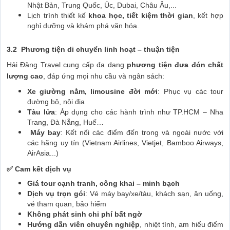
Nhật Bản, Trung Quốc, Úc, Dubai, Châu Âu,...
Lịch trình thiết kế
khoa học, tiết kiệm thời gian
, kết hợp
nghỉ dưỡng và khám phá văn hóa.
3.2 Phương tiện di chuyển linh hoạt – thuận tiện
Hải Đăng Travel cung cấp đa dạng
phương tiện đưa đón chất
lượng cao
, đáp ứng mọi nhu cầu và ngân sách:
Xe giường nằm, limousine đời mới
: Phục vụ các tour
đường bộ, nội địa
Tàu lửa
: Áp dụng cho các hành trình như TP.HCM – Nha
Trang, Đà Nẵng, Huế…
Máy bay
: Kết nối các điểm đến trong và ngoài nước với
các hãng uy tín (Vietnam Airlines, Vietjet, Bamboo Airways,
AirAsia...)
✅ Cam kết dịch vụ
Giá tour cạnh tranh, công khai – minh bạch
Dịch vụ trọn gói
: Vé máy bay/xe/tàu, khách sạn, ăn uống,
vé tham quan, bảo hiểm
Không phát sinh chi phí bất ngờ
Hướng dẫn viên chuyên nghiệp
, nhiệt tình, am hiểu điểm