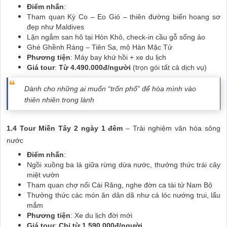
Điểm nhấn
:
Tham quan Kỳ Co – Eo Gió – thiên đường biển hoang sơ
đẹp như Maldives
Lặn ngắm san hô tại Hòn Khô, check-in cầu gỗ sống ảo
Ghé Ghềnh Ráng – Tiên Sa, mộ Hàn Mặc Tử
Phương tiện
: Máy bay khứ hồi + xe du lịch
Giá tour
:
Từ 4.490.000đ/người
(trọn gói tất cả dịch vụ)
Dành cho những ai muốn “trốn phố” để hòa mình vào
thiên nhiên trong lành
1.4 Tour Miền Tây 2 ngày 1 đêm
– Trải nghiệm văn hóa sông
nước
Điểm nhấn
:
Ngồi xuồng ba lá giữa rừng dừa nước, thưởng thức trái cây
miệt vườn
Tham quan chợ nổi Cái Răng, nghe đờn ca tài tử Nam Bộ
Thưởng thức các món ăn dân dã như cá lóc nướng trui, lẩu
mắm
Phương tiện
: Xe du lịch đời mới
Giá tour
:
Chỉ từ 1.590.000đ/người