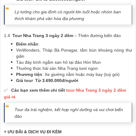
Lý tưởng cho gia đình có người lớn tuổi hoặc nhóm bạn
thích khám phá văn hóa địa phương
1.4
Tour Nha Trang 3 ngày 2 đêm
– Thiên đường biển đảo
Điểm nhấn
:
VinWonders, Tháp Bà Ponagar, tắm bùn khoáng nóng thư
giãn
Tàu đáy kính ngắm san hô tại đảo Hòn Mun
Thưởng thức hải sản Nha Trang tươi ngon
Phương tiện
: Xe giường nằm hoặc máy bay (tuỳ gói)
Giá tour
:
Từ 3.690.000đ/người
✅
Các bạn xem thêm chi tiết
tour Nha Trang 3 ngày 2 đêm
giá rẻ
Tour đa trải nghiệm, kết hợp nghỉ dưỡng và vui chơi biển
đảo
+ ƯU ĐÃI & DỊCH VỤ ĐI KÈM