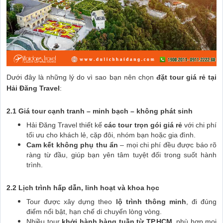
Dưới đây là những lý do vì sao bạn nên chọn
đặt tour giá rẻ tại
Hải Đăng Travel
:
2.1 Giá tour cạnh tranh – minh bạch – không phát sinh
Hải Đăng Travel thiết kế
các tour trọn gói giá rẻ
với chi phí
tối ưu cho khách lẻ, cặp đôi, nhóm bạn hoặc gia đình.
Cam kết không phụ thu ẩn
– mọi chi phí đều được báo rõ
ràng từ đầu, giúp bạn yên tâm tuyệt đối trong suốt hành
trình.
2.2 Lịch trình hấp dẫn, linh hoạt và khoa học
Tour được xây dựng theo
lộ trình thông minh
, đi đúng
điểm nổi bật, hạn chế di chuyển lòng vòng.
Nhiều tour
khởi hành hàng tuần từ TP.HCM
, phù hợp mọi