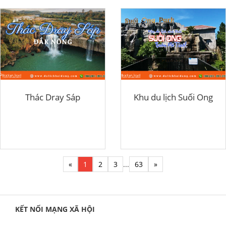
Thác Dray Sáp
Khu du lịch Suối Ong
«
1
2
3
...
63
»
KẾT NỐI MẠNG XÃ HỘI