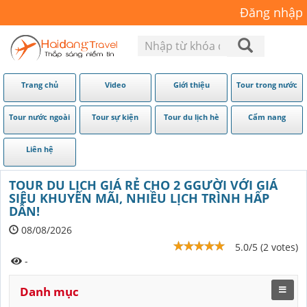
Đăng nhập
Trang chủ
Video
Giới thiệu
Tour trong nước
Tour nước ngoài
Tour sự kiện
Tour du lịch hè
Cẩm nang
Liên hệ
TOUR DU LỊCH GIÁ RẺ CHO 2 GGƯỜI VỚI GIÁ
SIÊU KHUYẾN MÃI, NHIỀU LỊCH TRÌNH HẤP
DẪN!
08/08/2026
5.0/5 (2 votes)
-
Danh mục