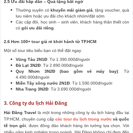
2.5 Ưu đãi hấp dẫn – Quà tặng bất ngờ
Thường xuyên có
khuyến mãi giảm giá
, tặng voucher, quà
lưu niệm hoặc ưu đãi cho khách nhóm/đặt sớm.
Các cặp đôi, học sinh – sinh viên, khách hàng thân thiết còn
có
gói ưu đãi riêng
.
2.6 Hơn 100+ tour giá rẻ khởi hành từ TP.HCM
Một số tour tiêu biểu bạn có thể đặt ngay:
Vũng Tàu 2N1Đ
: Từ 1.390.000đ/người
Đà Lạt 3N2Đ
: Từ 2.890.000đ/người
Quy Nhơn 3N2Đ (bao gồm vé máy bay)
: Từ
4.490.000đ/người
Miền Tây sông nước 2N1Đ
: Từ 1.590.000đ/người
Nha Trang 3N2Đ
: Từ 3.690.000đ/người
3. Công ty du lịch Hải Đăng
Hải Đăng Travel
là một trong những công ty du lịch hàng đầu tại
TP.HCM, chuyên cung cấp
các tour du lịch trong nước
và quốc
tế trọn gói
, được đông đảo khách hàng tin tưởng lựa chọn. Với
nhiều năm kinh nghiệm trong ngành, Hải Đăng không chỉ đem đến