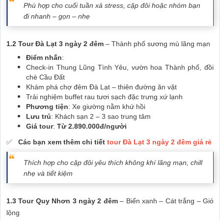
Phù hợp cho cuối tuần xả stress, cặp đôi hoặc nhóm bạn
đi nhanh – gọn – nhẹ
1.2 Tour Đà Lạt 3 ngày 2 đêm
– Thành phố sương mù lãng mạn
Điểm nhấn
:
Check-in Thung Lũng Tình Yêu, vườn hoa Thành phố, đồi
chè Cầu Đất
Khám phá chợ đêm Đà Lạt – thiên đường ăn vặt
Trải nghiệm buffet rau tươi sạch đặc trưng xứ lạnh
Phương tiện
: Xe giường nằm khứ hồi
Lưu trú
: Khách sạn 2 – 3 sao trung tâm
Giá tour
:
Từ 2.890.000đ/người
✅
Các bạn xem thêm chi tiết
tour Đà Lạt 3 ngày 2 đêm giá rẻ
Thích hợp cho cặp đôi yêu thích không khí lãng mạn, chill
nhẹ và tiết kiệm
1.3 Tour Quy Nhơn 3 ngày 2 đêm
– Biển xanh – Cát trắng – Gió
lộng