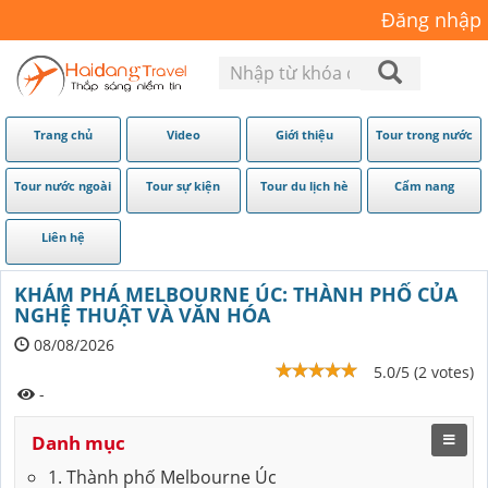
Đăng nhập
Trang chủ
Video
Giới thiệu
Tour trong nước
Tour nước ngoài
Tour sự kiện
Tour du lịch hè
Cẩm nang
Liên hệ
KHÁM PHÁ MELBOURNE ÚC: THÀNH PHỐ CỦA
NGHỆ THUẬT VÀ VĂN HÓA
08/08/2026
5.0/5 (2 votes)
-
Danh mục
1. Thành phố Melbourne Úc