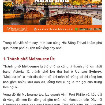
Trong bài viết hôm nay, mời bạn cùng Hải Đăng Travel khám phá
qua thành phố du lịch nổi tiếng này nhé!
1. Thành phố Melbourne Úc
Thành phố Melbourne
là thủ phủ và cũng là thành phố lớn nhất
bang Victoria, là thành phố lớn thứ hai ở Úc sau
Sydney
.
"Melbourne" là một địa danh để chỉ toàn bộ vùng đô thị rộng lớn
bao gồm nhiều khu dân cư, đồng thời cũng là tên gọi của trung
tâm nội ô.
Vùng đô thị Melbourne tọa lạc quanh Vịnh Port Phillip và kéo dài
từ vùng đồi xen lẫn đồng cỏ gần chân núi Macedon đến Dãy núi
Dandenong cùng bán đảo Mornington. Tính đến năm 2012, thành