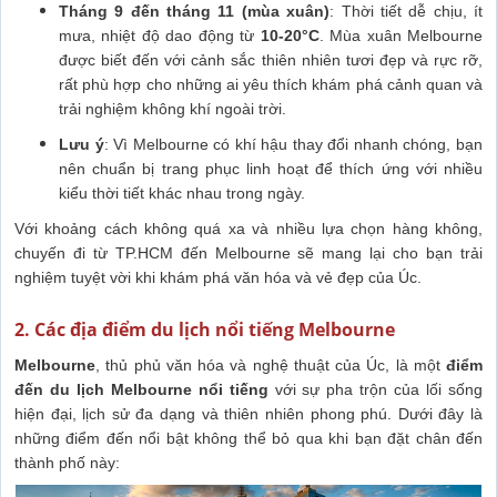
Tháng 9 đến tháng 11 (mùa xuân)
: Thời tiết dễ chịu, ít
mưa, nhiệt độ dao động từ
10-20°C
. Mùa xuân Melbourne
được biết đến với cảnh sắc thiên nhiên tươi đẹp và rực rỡ,
rất phù hợp cho những ai yêu thích khám phá cảnh quan và
trải nghiệm không khí ngoài trời.
Lưu ý
: Vì Melbourne có khí hậu thay đổi nhanh chóng, bạn
nên chuẩn bị trang phục linh hoạt để thích ứng với nhiều
kiểu thời tiết khác nhau trong ngày.
Với khoảng cách không quá xa và nhiều lựa chọn hàng không,
chuyến đi từ TP.HCM đến Melbourne sẽ mang lại cho bạn trải
nghiệm tuyệt vời khi khám phá văn hóa và vẻ đẹp của Úc.
2. Các địa điểm du lịch nổi tiếng Melbourne
Melbourne
, thủ phủ văn hóa và nghệ thuật của Úc, là một
điểm
đến du lịch Melbourne nổi tiếng
với sự pha trộn của lối sống
hiện đại, lịch sử đa dạng và thiên nhiên phong phú. Dưới đây là
những điểm đến nổi bật không thể bỏ qua khi bạn đặt chân đến
thành phố này: