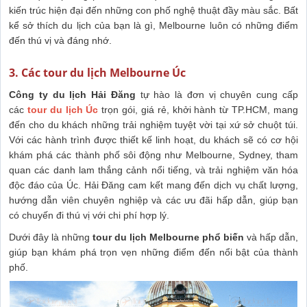
kiến trúc hiện đại đến những con phố nghệ thuật đầy màu sắc. Bất
kể sở thích du lịch của bạn là gì, Melbourne luôn có những điểm
đến thú vị và đáng nhớ.
3. Các tour du lịch Melbourne Úc
Công ty du lịch Hải Đăng
tự hào là đơn vị chuyên cung cấp
các
tour du lịch Úc
trọn gói, giá rẻ, khởi hành từ TP.HCM, mang
đến cho du khách những trải nghiệm tuyệt vời tại xứ sở chuột túi.
Với các hành trình được thiết kế linh hoạt, du khách sẽ có cơ hội
khám phá các thành phố sôi động như Melbourne, Sydney, tham
quan các danh lam thắng cảnh nổi tiếng, và trải nghiệm văn hóa
độc đáo của Úc. Hải Đăng cam kết mang đến dịch vụ chất lượng,
hướng dẫn viên chuyên nghiệp và các ưu đãi hấp dẫn, giúp bạn
có chuyến đi thú vị với chi phí hợp lý.
Dưới đây là những
tour du lịch Melbourne phổ biến
và hấp dẫn,
giúp bạn khám phá trọn vẹn những điểm đến nổi bật của thành
phố.