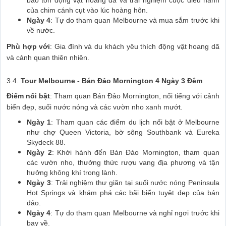
của chim cánh cụt vào lúc hoàng hôn.
Ngày 4
: Tự do tham quan Melbourne và mua sắm trước khi
về nước.
Phù hợp với
: Gia đình và du khách yêu thích động vật hoang dã
và cảnh quan thiên nhiên.
3.4.
Tour Melbourne - Bán Đảo Mornington 4 Ngày 3 Đêm
Điểm nổi bật
: Tham quan Bán Đảo Mornington, nổi tiếng với cảnh
biển đẹp, suối nước nóng và các vườn nho xanh mướt.
Ngày 1
: Tham quan các điểm du lịch nổi bật ở Melbourne
như chợ Queen Victoria, bờ sông Southbank và Eureka
Skydeck 88.
Ngày 2
: Khởi hành đến Bán Đảo Mornington, tham quan
các vườn nho, thưởng thức rượu vang địa phương và tận
hưởng không khí trong lành.
Ngày 3
: Trải nghiệm thư giãn tại suối nước nóng Peninsula
Hot Springs và khám phá các bãi biển tuyệt đẹp của bán
đảo.
Ngày 4
: Tự do tham quan Melbourne và nghỉ ngơi trước khi
bay về.