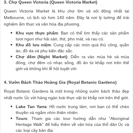
3. Chợ Queen Victoria (Queen Victoria Market)
Queen Victoria Market là khu chợ lớn và sôi động nhất tại
Melbourne, có lịch sử hơn 140 năm. Đây là nơi lý tưởng để trải
nghiệm ẩm thực và văn hóa địa phương.
Khu vực thực phẩm
: Bạn có thể tìm thấy các sản phẩm
tươi ngon như hải sản, thịt, pho mát, và rau củ.
Khu đồ lưu niệm
: Cung cấp các món quà thủ công, quần
áo, đồ da và phụ kiện đặc sắc.
Chợ đêm (Night Market)
: Diễn ra vào mùa hè và mùa
đông, chợ đêm có nhạc sống, đồ ăn từ khắp nơi trên thế
giới và không khí lễ hội tuyệt vời.
4. Vườn Bách Thảo Hoàng Gia (Royal Botanic Gardens)
Royal Botanic Gardens là một trong những vườn bách thảo đẹp
nhất nước Úc với hàng ngàn loài thực vật từ khắp nơi trên thế giới.
Lake Tan Yarra
: Hồ nước trung tâm, nơi bạn có thể chèo
thuyền và ngắm nhìn thiên nhiên.
Tours
: Tham gia các tour hướng dẫn như "Aboriginal
Heritage Walk" để hiểu thêm về văn hóa của thổ dân Úc và
các loại cây bản địa.