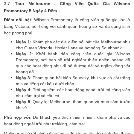
3.7.
Tour Melbourne - Công Viên Quốc Gia Wilsons
Promontory 5 Ngày 4 Đêm
Điểm nổi bật
: Wilsons Promontory là công viên quốc gia lớn ở
bang Victoria, nổi tiếng với cảnh quan hoang sơ và đa dạng sinh
học phong phú.
Ngày 1
: Khám phá các địa điểm nổi bật của Melbourne như
chợ Queen Victoria, Hosier Lane và bờ sông Southbank.
Ngày 2
: Khởi hành đến công viên quốc gia Wilsons
Promontory, nơi bạn sẽ trải nghiệm thiên nhiên hoang dã
qua các hoạt động như đi bộ đường dài và ngắm động vật
hoang dã.
Ngày 3
: Tham quan bãi biển Squeaky, khu vực có cát trắng
mịn và tiếng cát kêu dưới chân.
Ngày 4
: Trải nghiệm các hoạt động ngoài trời tại công viên
như cắm trại và câu cá.
Ngày 5
: Quay lại Melbourne, tham quan và mua sắm trước
khi về.
Phù hợp với
: Du khách yêu thích thiên nhiên, khám phá và các
hoạt động ngoài trời như trekking, cắm trại
Melbourne có rất nhiều điều thú vị để khám phá, từ cảnh đẹp thiên