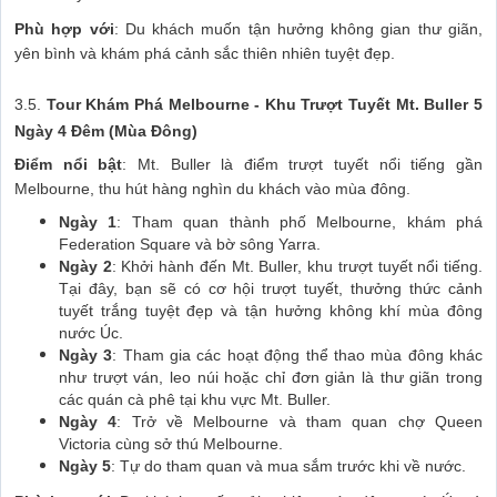
Phù hợp với
: Du khách muốn tận hưởng không gian thư giãn,
yên bình và khám phá cảnh sắc thiên nhiên tuyệt đẹp.
3.5.
Tour Khám Phá Melbourne - Khu Trượt Tuyết Mt. Buller 5
Ngày 4 Đêm (Mùa Đông)
Điểm nổi bật
: Mt. Buller là điểm trượt tuyết nổi tiếng gần
Melbourne, thu hút hàng nghìn du khách vào mùa đông.
Ngày 1
: Tham quan thành phố Melbourne, khám phá
Federation Square và bờ sông Yarra.
Ngày 2
: Khởi hành đến Mt. Buller, khu trượt tuyết nổi tiếng.
Tại đây, bạn sẽ có cơ hội trượt tuyết, thưởng thức cảnh
tuyết trắng tuyệt đẹp và tận hưởng không khí mùa đông
nước Úc.
Ngày 3
: Tham gia các hoạt động thể thao mùa đông khác
như trượt ván, leo núi hoặc chỉ đơn giản là thư giãn trong
các quán cà phê tại khu vực Mt. Buller.
Ngày 4
: Trở về Melbourne và tham quan chợ Queen
Victoria cùng sở thú Melbourne.
Ngày 5
: Tự do tham quan và mua sắm trước khi về nước.