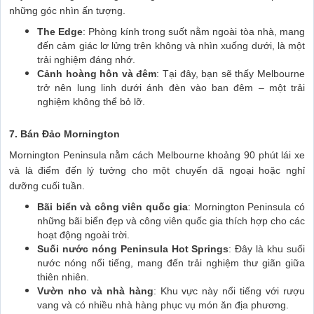
những góc nhìn ấn tượng.
The Edge
: Phòng kính trong suốt nằm ngoài tòa nhà, mang
đến cảm giác lơ lửng trên không và nhìn xuống dưới, là một
trải nghiệm đáng nhớ.
Cảnh hoàng hôn và đêm
: Tại đây, bạn sẽ thấy Melbourne
trở nên lung linh dưới ánh đèn vào ban đêm – một trải
nghiệm không thể bỏ lỡ.
7. Bán Đảo Mornington
Mornington Peninsula nằm cách Melbourne khoảng 90 phút lái xe
và là điểm đến lý tưởng cho một chuyến dã ngoại hoặc nghỉ
dưỡng cuối tuần.
Bãi biển và công viên quốc gia
: Mornington Peninsula có
những bãi biển đẹp và công viên quốc gia thích hợp cho các
hoạt động ngoài trời.
Suối nước nóng Peninsula Hot Springs
: Đây là khu suối
nước nóng nổi tiếng, mang đến trải nghiệm thư giãn giữa
thiên nhiên.
Vườn nho và nhà hàng
: Khu vực này nổi tiếng với rượu
vang và có nhiều nhà hàng phục vụ món ăn địa phương.