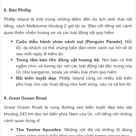
8. Đảo Phillip
Phillip Island là một trong những điểm đến du lịch sinh thái nổi
tiếng, cách Melbourne khoảng 2 giờ lái xe. Đảo nổi tiếng với cảnh
quan thiên nhiên hoang sơ và các loài động vật quý hiếm.
Cuộc diễu hành chim cánh cụt (Penguin Parade)
: Mỗi
tối, du khách có thể chứng kiến đàn chim cánh cụt trở về tổ
sau một ngày đi kiếm ăn.
Trung tâm bảo tồn động vật hoang dã
: Nơi bạn có thể
ngắm nhìn và tương tác với các loài động vật đặc trưng của
Úc như kangaroo, koala và nhiều loài chim quý hiếm.
Bãi biển tuyệt đẹp
: Phillip Island cũng có nhiều bãi biển
phù hợp cho các hoạt động như lướt sóng, câu cá và bơi lội.
9. Great Ocean Road
Great Ocean Road là cung đường ven biển tuyệt đẹp kéo dài
khoảng 243 km dọc bờ biển phía Nam của Úc, nổi tiếng với những
cảnh quan hùng vĩ.
The Twelve Apostles
: Những cột đá vôi khổng lồ đứng
sừng sững ngoài biển khơi tạo nên cảnh tượng ngoạn mục.