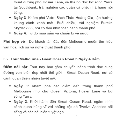
thuật đường phố Hosier Lane, và thả bộ dọc bờ sông Yarra
tại Southbank, trải nghiệm các quán cà phê, nhà hàng nổi
tiếng.
Ngày 3
: Khám phá Vườn Bách Thảo Hoàng Gia, tận hưởng
khung cảnh xanh mát. Buổi chiều, trải nghiệm Eureka
Skydeck 88, nơi có tầm nhìn toàn cảnh thành phố.
Ngày 4
: Tự do mua sắm và chuẩn bị về nước.
Phù hợp với
: Du khách lần đầu đến Melbourne muốn tìm hiểu
văn hóa, lịch sử và nghệ thuật thành phố.
3.2.
Tour Melbourne - Great Ocean Road 5 Ngày 4 Đêm
Điểm nổi bật
: Tour này bao gồm chuyến hành trình dọc cung
đường ven biển đẹp nhất thế giới – Great Ocean Road, nơi có
cảnh quan thiên nhiên tuyệt mỹ.
Ngày 1
: Khám phá các điểm đến trong thành phố
Melbourne như chợ Queen Victoria, Hosier Lane và bờ
sông Yarra.
Ngày 2
: Khởi hành đến Great Ocean Road, ngắm nhìn
cảnh quan hùng vĩ với những cột đá Twelve Apostles nổi
tiếng và các bãi biển tuyệt đẹp.