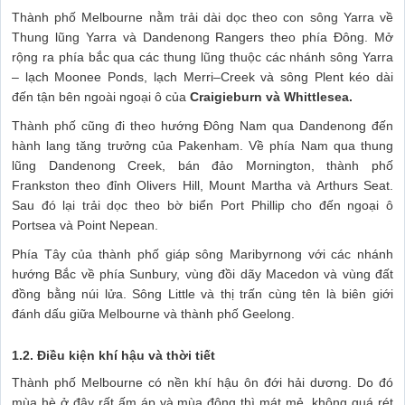
Thành phố Melbourne nằm trải dài dọc theo con sông Yarra về
Thung lũng Yarra và Dandenong Rangers theo phía Đông. Mở
rộng ra phía bắc qua các thung lũng thuộc các nhánh sông Yarra
– lạch Moonee Ponds, lạch Merri–Creek và sông Plent kéo dài
đến tận bên ngoài ngoại ô của
Craigieburn và Whittlesea.
Thành phố cũng đi theo hướng Đông Nam qua Dandenong đến
hành lang tăng trưởng của Pakenham. Về phía Nam qua thung
lũng Dandenong Creek, bán đảo Mornington, thành phố
Frankston theo đỉnh Olivers Hill, Mount Martha và Arthurs Seat.
Sau đó lại trải dọc theo bờ biển Port Phillip cho đến ngoại ô
Portsea và Point Nepean.
Phía Tây của thành phố giáp sông Maribyrnong với các nhánh
hướng Bắc về phía Sunbury, vùng đồi dãy Macedon và vùng đất
đồng bằng núi lửa. Sông Little và thị trấn cùng tên là biên giới
đánh dấu giữa Melbourne và thành phố Geelong.
1.2. Điều kiện khí hậu và thời tiết
Thành phố Melbourne có nền khí hậu ôn đới hải dương. Do đó
mùa hè ở đây rất ấm áp và mùa đông thì mát mẻ, không quá rét