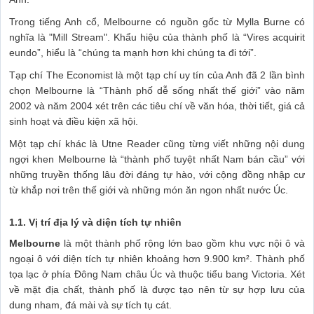
Trong tiếng Anh cổ, Melbourne có nguồn gốc từ Mylla Burne có
nghĩa là "Mill Stream". Khẩu hiệu của thành phố là “Vires acquirit
eundo”, hiểu là “chúng ta mạnh hơn khi chúng ta đi tới”.
Tạp chí The Economist là một tạp chí uy tín của Anh đã 2 lần bình
chọn Melbourne là “Thành phố dễ sống nhất thế giới” vào năm
2002 và năm 2004 xét trên các tiêu chí về văn hóa, thời tiết, giá cả
sinh hoạt và điều kiện xã hội.
Một tạp chí khác là Utne Reader cũng từng viết những nội dung
ngợi khen Melbourne là “thành phố tuyệt nhất Nam bán cầu” với
những truyền thống lâu đời đáng tự hào, với cộng đồng nhập cư
từ khắp nơi trên thế giới và những món ăn ngon nhất nước Úc.
1.1. Vị trí địa lý và diện tích tự nhiên
Melbourne
là một thành phố rộng lớn bao gồm khu vực nội ô và
ngoại ô với diện tích tự nhiên khoảng hơn 9.900 km². Thành phố
tọa lạc ở phía Đông Nam châu Úc và thuộc tiểu bang Victoria. Xét
về mặt địa chất, thành phố là được tạo nên từ sự hợp lưu của
dung nham, đá mài và sự tích tụ cát.