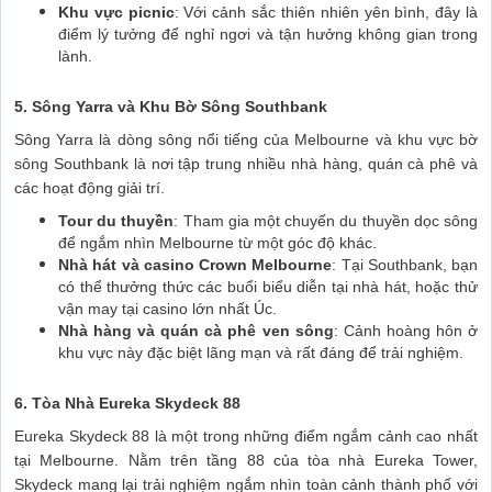
Khu vực picnic
: Với cảnh sắc thiên nhiên yên bình, đây là
điểm lý tưởng để nghỉ ngơi và tận hưởng không gian trong
lành.
5. Sông Yarra và Khu Bờ Sông Southbank
Sông Yarra là dòng sông nổi tiếng của Melbourne và khu vực bờ
sông Southbank là nơi tập trung nhiều nhà hàng, quán cà phê và
các hoạt động giải trí.
Tour du thuyền
: Tham gia một chuyến du thuyền dọc sông
để ngắm nhìn Melbourne từ một góc độ khác.
Nhà hát và casino Crown Melbourne
: Tại Southbank, bạn
có thể thưởng thức các buổi biểu diễn tại nhà hát, hoặc thử
vận may tại casino lớn nhất Úc.
Nhà hàng và quán cà phê ven sông
: Cảnh hoàng hôn ở
khu vực này đặc biệt lãng mạn và rất đáng để trải nghiệm.
6. Tòa Nhà Eureka Skydeck 88
Eureka Skydeck 88 là một trong những điểm ngắm cảnh cao nhất
tại Melbourne. Nằm trên tầng 88 của tòa nhà Eureka Tower,
Skydeck mang lại trải nghiệm ngắm nhìn toàn cảnh thành phố với