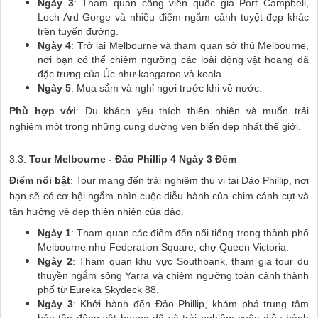
Ngày 3
: Tham quan công viên quốc gia Port Campbell,
Loch Ard Gorge và nhiều điểm ngắm cảnh tuyệt đẹp khác
trên tuyến đường.
Ngày 4
: Trở lại Melbourne và tham quan sở thú Melbourne,
nơi bạn có thể chiêm ngưỡng các loài động vật hoang dã
đặc trưng của Úc như kangaroo và koala.
Ngày 5
: Mua sắm và nghỉ ngơi trước khi về nước.
Phù hợp với
: Du khách yêu thích thiên nhiên và muốn trải
nghiệm một trong những cung đường ven biển đẹp nhất thế giới.
3.3.
Tour Melbourne - Đảo Phillip 4 Ngày 3 Đêm
Điểm nổi bật
: Tour mang đến trải nghiệm thú vị tại Đảo Phillip, nơi
bạn sẽ có cơ hội ngắm nhìn cuộc diễu hành của chim cánh cụt và
tận hưởng vẻ đẹp thiên nhiên của đảo.
Ngày 1
: Tham quan các điểm đến nổi tiếng trong thành phố
Melbourne như Federation Square, chợ Queen Victoria.
Ngày 2
: Tham quan khu vực Southbank, tham gia tour du
thuyền ngắm sông Yarra và chiêm ngưỡng toàn cảnh thành
phố từ Eureka Skydeck 88.
Ngày 3
: Khởi hành đến Đảo Phillip, khám phá trung tâm
bảo tồn động vật hoang dã và trải nghiệm cuộc diễu hành