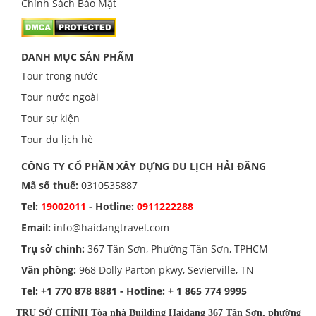
Chính Sách Bảo Mật
DANH MỤC SẢN PHẨM
Tour trong nước
Tour nước ngoài
Tour sự kiện
Tour du lịch hè
CÔNG TY CỔ PHẦN XÂY DỰNG DU LỊCH HẢI ĐĂNG
Mã số thuế:
0310535887
Tel:
19002011
- Hotline:
0911222288
Email:
info@haidangtravel.com
Trụ sở chính:
367 Tân Sơn, Phường Tân Sơn, TPHCM
Văn phòng:
968 Dolly Parton pkwy, Sevierville, TN
Tel:
+1 770 878 8881
- Hotline:
+ 1 865 774 9995
TRỤ SỞ CHÍNH Tòa nhà Building Haidang 367 Tân Sơn, phường