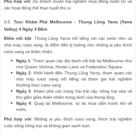
Phù hợp với
: Du khách muốn trải nghiệm mùa đông nước Úc và
các hoạt động thể thao tuyết thú vị.
3.6.
Tour Khám Phá Melbourne - Thung Lũng Yarra (Yarra
Valley) 4 Ngày 3 Đêm
Điểm nổi bật
: Thung Lũng Yarra nổi tiếng với các vườn nho và
nhà máy rượu vang, là điểm đến lý tưởng cho những ai yêu thích
rượu vang và thiên nhiên.
Ngày 1
: Tham quan các địa danh nổi bật tại Melbourne như
chợ Queen Victoria, Hosier Lane và Federation Square.
Ngày 2
: Khởi hành đến Thung Lũng Yarra, tham quan các
nhà máy rượu vang nổi tiếng và tham gia trải nghiệm
thưởng thức rượu vang.
Ngày 3
: Khám phá các trang trại trái cây, nông trại sữa và
thư giãn giữa thiên nhiên trong lành của thung lũng.
Ngày 4
: Quay lại Melbourne, tự do mua sắm trước khi về
nước.
Phù hợp với
: Những ai yêu thích rượu vang, thích trải nghiệm
cuộc sống nông trại và không gian xanh tươi.