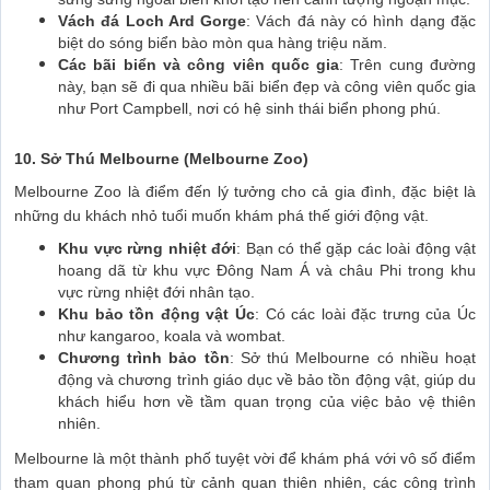
Vách đá Loch Ard Gorge
: Vách đá này có hình dạng đặc
biệt do sóng biển bào mòn qua hàng triệu năm.
Các bãi biển và công viên quốc gia
: Trên cung đường
này, bạn sẽ đi qua nhiều bãi biển đẹp và công viên quốc gia
như Port Campbell, nơi có hệ sinh thái biển phong phú.
10. Sở Thú Melbourne (Melbourne Zoo)
Melbourne Zoo là điểm đến lý tưởng cho cả gia đình, đặc biệt là
những du khách nhỏ tuổi muốn khám phá thế giới động vật.
Khu vực rừng nhiệt đới
: Bạn có thể gặp các loài động vật
hoang dã từ khu vực Đông Nam Á và châu Phi trong khu
vực rừng nhiệt đới nhân tạo.
Khu bảo tồn động vật Úc
: Có các loài đặc trưng của Úc
như kangaroo, koala và wombat.
Chương trình bảo tồn
: Sở thú Melbourne có nhiều hoạt
động và chương trình giáo dục về bảo tồn động vật, giúp du
khách hiểu hơn về tầm quan trọng của việc bảo vệ thiên
nhiên.
Melbourne là một thành phố tuyệt vời để khám phá với vô số điểm
tham quan phong phú từ cảnh quan thiên nhiên, các công trình