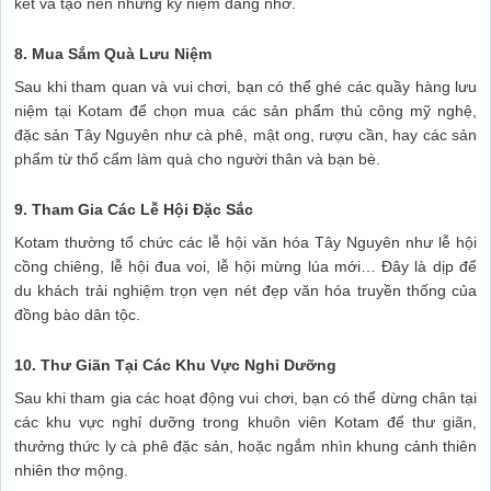
kết và tạo nên những kỷ niệm đáng nhớ.
8. Mua Sắm Quà Lưu Niệm
Sau khi tham quan và vui chơi, bạn có thể ghé các quầy hàng lưu
niệm tại Kotam để chọn mua các sản phẩm thủ công mỹ nghệ,
đặc sản Tây Nguyên như cà phê, mật ong, rượu cần, hay các sản
phẩm từ thổ cẩm làm quà cho người thân và bạn bè.
9. Tham Gia Các Lễ Hội Đặc Sắc
Kotam thường tổ chức các lễ hội văn hóa Tây Nguyên như lễ hội
cồng chiêng, lễ hội đua voi, lễ hội mừng lúa mới… Đây là dịp để
du khách trải nghiệm trọn vẹn nét đẹp văn hóa truyền thống của
đồng bào dân tộc.
10. Thư Giãn Tại Các Khu Vực Nghỉ Dưỡng
Sau khi tham gia các hoạt động vui chơi, bạn có thể dừng chân tại
các khu vực nghỉ dưỡng trong khuôn viên Kotam để thư giãn,
thưởng thức ly cà phê đặc sản, hoặc ngắm nhìn khung cảnh thiên
nhiên thơ mộng.