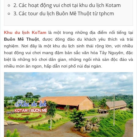
2. Các hoạt động vui chơi tại khu du lịch Kotam
3. Các tour du lịch Buôn Mê Thuột từ tphcm
Khu du lịch KoTam
là một trong những địa điểm nổi tiếng tại
Buôn Mê Thuột
, được đông đảo du khách yêu thích và trải
nghiệm. Nơi đây là một khu du lịch sinh thái rộng lớn, với nhiều
hoạt động vui chơi mang đậm bản sắc văn hóa Tây Nguyên, đặc
biệt là những trò chơi dân gian, những ngôi nhà sàn độc đáo và
nhiều món ăn ngon, hấp dẫn nơi phố núi đại ngàn.