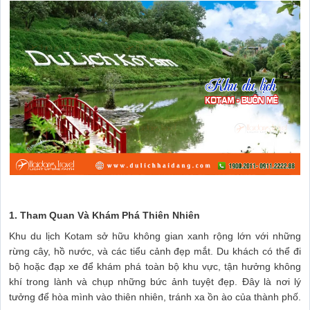
1. Tham Quan Và Khám Phá Thiên Nhiên
Khu du lịch Kotam sở hữu không gian xanh rộng lớn với những
rừng cây, hồ nước, và các tiểu cảnh đẹp mắt. Du khách có thể đi
bộ hoặc đạp xe để khám phá toàn bộ khu vực, tận hưởng không
khí trong lành và chụp những bức ảnh tuyệt đẹp. Đây là nơi lý
tưởng để hòa mình vào thiên nhiên, tránh xa ồn ào của thành phố.