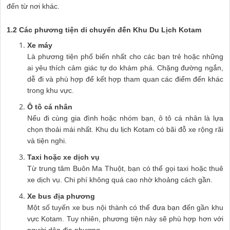
đến từ nơi khác.
1.2 Các phương tiện di chuyển đến Khu Du Lịch Kotam
Xe máy
Là phương tiện phổ biến nhất cho các bạn trẻ hoặc những
ai yêu thích cảm giác tự do khám phá. Chặng đường ngắn,
dễ đi và phù hợp để kết hợp tham quan các điểm đến khác
trong khu vực.
Ô tô cá nhân
Nếu đi cùng gia đình hoặc nhóm bạn, ô tô cá nhân là lựa
chọn thoải mái nhất. Khu du lịch Kotam có bãi đỗ xe rộng rãi
và tiện nghi.
Taxi hoặc xe dịch vụ
Từ trung tâm Buôn Ma Thuột, bạn có thể gọi taxi hoặc thuê
xe dịch vụ. Chi phí không quá cao nhờ khoảng cách gần.
Xe bus địa phương
Một số tuyến xe bus nội thành có thể đưa bạn đến gần khu
vực Kotam. Tuy nhiên, phương tiện này sẽ phù hợp hơn với
người dân địa phương.