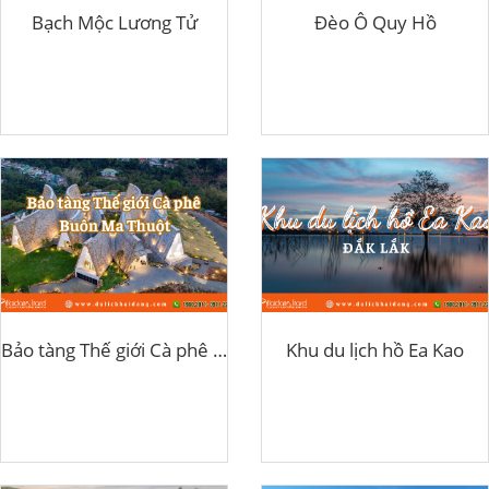
Bạch Mộc Lương Tử
Đèo Ô Quy Hồ
Bảo tàng Thế giới Cà phê Buôn Ma Thuột
Khu du lịch hồ Ea Kao