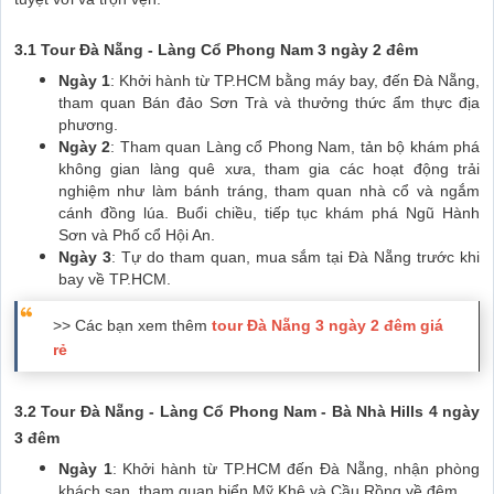
3.1 Tour Đà Nẵng - Làng Cổ Phong Nam 3 ngày 2 đêm
Ngày 1
: Khởi hành từ TP.HCM bằng máy bay, đến Đà Nẵng,
tham quan Bán đảo Sơn Trà và thưởng thức ẩm thực địa
phương.
Ngày 2
: Tham quan Làng cổ Phong Nam, tản bộ khám phá
không gian làng quê xưa, tham gia các hoạt động trải
nghiệm như làm bánh tráng, tham quan nhà cổ và ngắm
cánh đồng lúa. Buổi chiều, tiếp tục khám phá Ngũ Hành
Sơn và Phố cổ Hội An.
Ngày 3
: Tự do tham quan, mua sắm tại Đà Nẵng trước khi
bay về TP.HCM.
>> Các bạn xem thêm
tour Đà Nẵng 3 ngày 2 đêm giá
rẻ
3.2 Tour Đà Nẵng - Làng Cổ Phong Nam - Bà Nhà Hills 4 ngày
3 đêm
Ngày 1
: Khởi hành từ TP.HCM đến Đà Nẵng, nhận phòng
khách sạn, tham quan biển Mỹ Khê và Cầu Rồng về đêm.