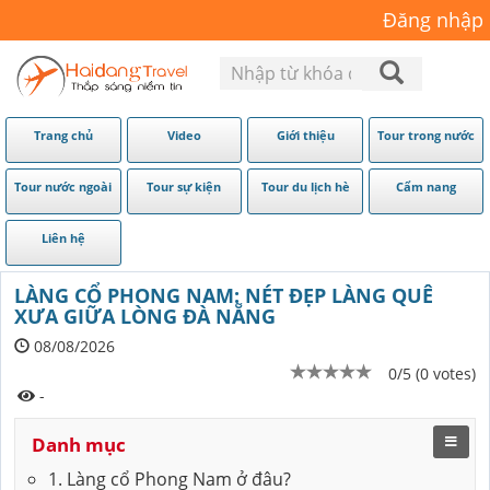
Đăng nhập
Trang chủ
Video
Giới thiệu
Tour trong nước
Tour nước ngoài
Tour sự kiện
Tour du lịch hè
Cẩm nang
Liên hệ
LÀNG CỔ PHONG NAM: NÉT ĐẸP LÀNG QUÊ
XƯA GIỮA LÒNG ĐÀ NẴNG
08/08/2026
0/5 (0 votes)
-
Danh mục
1. Làng cổ Phong Nam ở đâu?