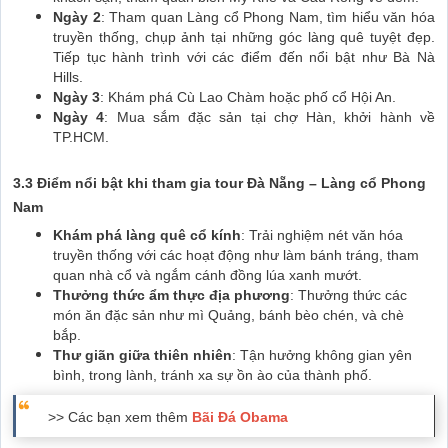
Ngày 2
: Tham quan Làng cổ Phong Nam, tìm hiểu văn hóa
truyền thống, chụp ảnh tại những góc làng quê tuyệt đẹp.
Tiếp tục hành trình với các điểm đến nổi bật như Bà Nà
Hills.
Ngày 3
: Khám phá Cù Lao Chàm hoặc phố cổ Hội An.
Ngày 4
: Mua sắm đặc sản tại chợ Hàn, khởi hành về
TP.HCM.
3.3 Điểm nổi bật khi tham gia tour Đà Nẵng – Làng cổ Phong
Nam
Khám phá làng quê cổ kính
: Trải nghiệm nét văn hóa
truyền thống với các hoạt động như làm bánh tráng, tham
quan nhà cổ và ngắm cánh đồng lúa xanh mướt.
Thưởng thức ẩm thực địa phương
: Thưởng thức các
món ăn đặc sản như mì Quảng, bánh bèo chén, và chè
bắp.
Thư giãn giữa thiên nhiên
: Tận hưởng không gian yên
bình, trong lành, tránh xa sự ồn ào của thành phố.
>> Các bạn xem thêm
Bãi Đá Obama