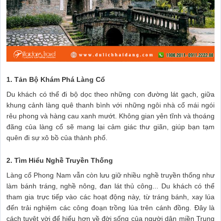
1. Tản Bộ Khám Phá Làng Cổ
Du khách có thể đi bộ dọc theo những con đường lát gạch, giữa
khung cảnh làng quê thanh bình với những ngôi nhà cổ mái ngói
rêu phong và hàng cau xanh mướt. Không gian yên tĩnh và thoáng
đãng của làng cổ sẽ mang lại cảm giác thư giãn, giúp bạn tạm
quên đi sự xô bồ của thành phố.
2. Tìm Hiểu Nghề Truyền Thống
Làng cổ Phong Nam vẫn còn lưu giữ nhiều nghề truyền thống như
làm bánh tráng, nghề nông, đan lát thủ công... Du khách có thể
tham gia trực tiếp vào các hoạt động này, từ tráng bánh, xay lúa
đến trải nghiệm các công đoạn trồng lúa trên cánh đồng. Đây là
cách tuyệt vời để hiểu hơn về đời sống của người dân miền Trung