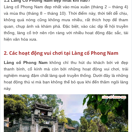
1.2 Làng Cổ Phong Nam đẹp nhất khi nào?
Làng cổ Phong Nam đẹp nhất vào mùa xuân (tháng 2 – tháng 4)
và mùa thu (tháng 8 – tháng 10). Thời điểm này, thời tiết dễ chịu,
không quá nóng cũng không mưa nhiều, rất thích hợp để tham
quan, chụp ảnh và khám phá. Đặc biệt, vào các dịp lễ hội truyền
thống, làng cổ trở nên rộn ràng với nhiều hoạt động đặc sắc, tái
hiện văn hóa xưa.
2. Các hoạt động vui chơi tại Làng cổ Phong Nam
Làng cổ Phong Nam
không chỉ thu hút du khách bởi vẻ đẹp
thanh bình, cổ kính mà còn bởi những hoạt động vui chơi, trải
nghiệm mang đậm chất làng quê truyền thống. Dưới đây là những
hoạt động thú vị mà bạn không thể bỏ qua khi đến thăm ngôi làng
này.