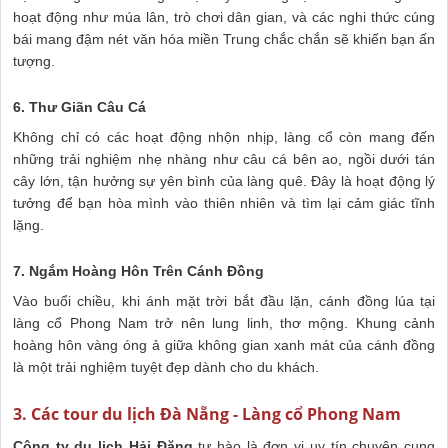
hoạt động như múa lân, trò chơi dân gian, và các nghi thức cúng
bái mang đậm nét văn hóa miền Trung chắc chắn sẽ khiến bạn ấn
tượng.
6. Thư Giãn Câu Cá
Không chỉ có các hoạt động nhộn nhịp, làng cổ còn mang đến
những trải nghiệm nhẹ nhàng như câu cá bên ao, ngồi dưới tán
cây lớn, tận hưởng sự yên bình của làng quê. Đây là hoạt động lý
tưởng để bạn hòa mình vào thiên nhiên và tìm lại cảm giác tĩnh
lặng.
7. Ngắm Hoàng Hôn Trên Cánh Đồng
Vào buổi chiều, khi ánh mặt trời bắt đầu lặn, cánh đồng lúa tại
làng cổ Phong Nam trở nên lung linh, thơ mộng. Khung cảnh
hoàng hôn vàng óng ả giữa không gian xanh mát của cánh đồng
là một trải nghiệm tuyệt đẹp dành cho du khách.
3. Các tour du lịch Đà Nẵng - Làng cổ Phong Nam
Công ty du lịch Hải Đăng
tự hào là đơn vị uy tín chuyên cung