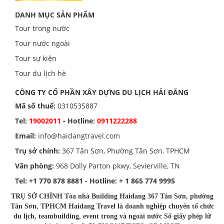
DANH MỤC SẢN PHẨM
Tour trong nước
Tour nước ngoài
Tour sự kiện
Tour du lịch hè
CÔNG TY CỔ PHẦN XÂY DỰNG DU LỊCH HẢI ĐĂNG
Mã số thuế:
0310535887
Tel:
19002011
- Hotline:
0911222288
Email:
info@haidangtravel.com
Trụ sở chính:
367 Tân Sơn, Phường Tân Sơn, TPHCM
Văn phòng:
968 Dolly Parton pkwy, Sevierville, TN
Tel:
+1 770 878 8881
- Hotline:
+ 1 865 774 9995
TRỤ SỞ CHÍNH Tòa nhà Building Haidang 367 Tân Sơn, phường
Tân Sơn, TPHCM Haidang Travel là doanh nghiệp chuyên tổ chức
du lịch, teambuilding, event trong và ngoài nước Số giấy phép lữ