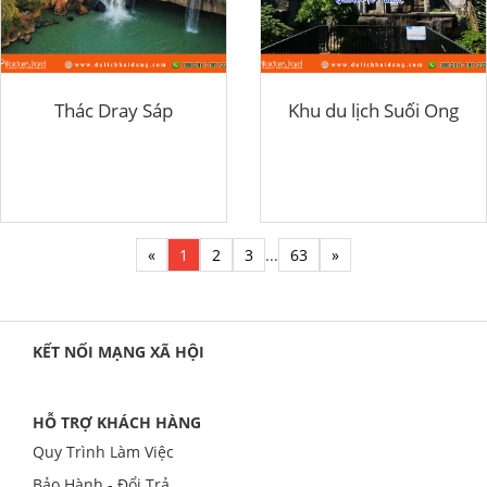
Thác Dray Sáp
Khu du lịch Suối Ong
«
1
2
3
...
63
»
KẾT NỐI MẠNG XÃ HỘI
HỖ TRỢ KHÁCH HÀNG
Quy Trình Làm Việc
Bảo Hành - Đổi Trả