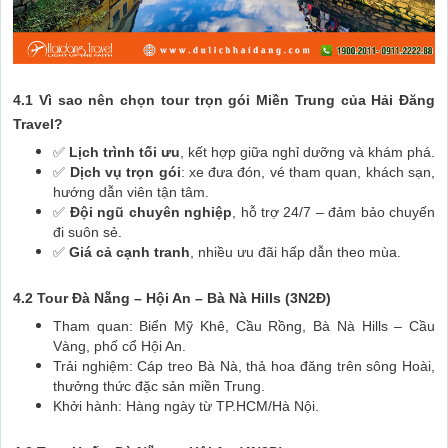
4.1 Vì sao nên chọn tour trọn gói Miền Trung của Hải Đăng
Travel?
✅
Lịch trình tối ưu
, kết hợp giữa nghỉ dưỡng và khám phá.
✅
Dịch vụ trọn gói
: xe đưa đón, vé tham quan, khách sạn,
hướng dẫn viên tận tâm.
✅
Đội ngũ chuyên nghiệp
, hỗ trợ 24/7 – đảm bảo chuyến
đi suôn sẻ.
✅
Giá cả cạnh tranh
, nhiều ưu đãi hấp dẫn theo mùa.
4.2 Tour Đà Nẵng – Hội An – Bà Nà Hills (3N2Đ)
Tham quan: Biển Mỹ Khê, Cầu Rồng, Bà Nà Hills – Cầu
Vàng, phố cổ Hội An.
Trải nghiệm: Cáp treo Bà Nà, thả hoa đăng trên sông Hoài,
thưởng thức đặc sản miền Trung.
Khởi hành: Hàng ngày từ TP.HCM/Hà Nội.