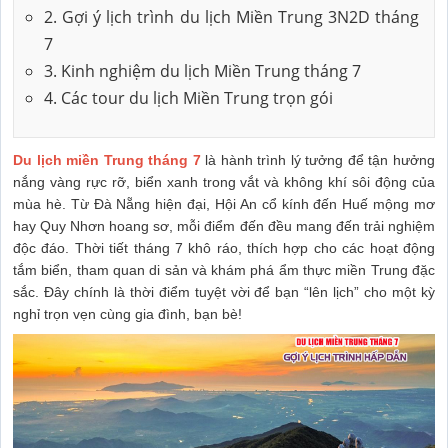
2. Gợi ý lịch trình du lịch Miền Trung 3N2D tháng
7
3. Kinh nghiệm du lịch Miền Trung tháng 7
4. Các tour du lịch Miền Trung trọn gói
Du lịch miền Trung tháng 7
là hành trình lý tưởng để tận hưởng
nắng vàng rực rỡ, biển xanh trong vắt và không khí sôi động của
mùa hè. Từ Đà Nẵng hiện đại, Hội An cổ kính đến Huế mộng mơ
hay Quy Nhơn hoang sơ, mỗi điểm đến đều mang đến trải nghiệm
độc đáo. Thời tiết tháng 7 khô ráo, thích hợp cho các hoạt động
tắm biển, tham quan di sản và khám phá ẩm thực miền Trung đặc
sắc. Đây chính là thời điểm tuyệt vời để bạn “lên lịch” cho một kỳ
nghỉ trọn vẹn cùng gia đình, bạn bè!