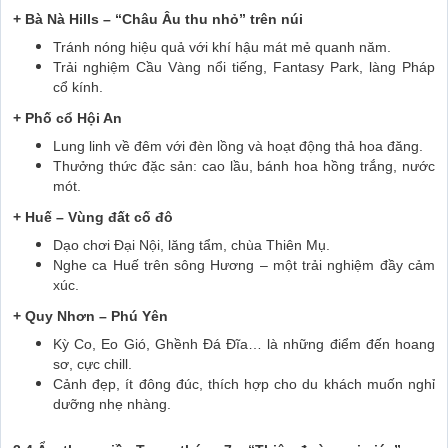
+ Bà Nà Hills – “Châu Âu thu nhỏ” trên núi
Tránh nóng hiệu quả với khí hậu mát mẻ quanh năm.
Trải nghiệm Cầu Vàng nổi tiếng, Fantasy Park, làng Pháp
cổ kính.
+ Phố cổ Hội An
Lung linh về đêm với đèn lồng và hoạt động thả hoa đăng.
Thưởng thức đặc sản: cao lầu, bánh hoa hồng trắng, nước
mót.
+ Huế – Vùng đất cố đô
Dạo chơi Đại Nội, lăng tẩm, chùa Thiên Mụ.
Nghe ca Huế trên sông Hương – một trải nghiệm đầy cảm
xúc.
+ Quy Nhơn – Phú Yên
Kỳ Co, Eo Gió, Ghềnh Đá Đĩa… là những điểm đến hoang
sơ, cực chill.
Cảnh đẹp, ít đông đúc, thích hợp cho du khách muốn nghỉ
dưỡng nhẹ nhàng.