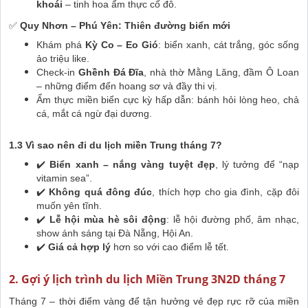
khoái
– tinh hoa ẩm thực cố đô.
✅
Quy Nhơn – Phú Yên: Thiên đường biển mới
Khám phá
Kỳ Co – Eo Gió
: biển xanh, cát trắng, góc sống
ảo triệu like.
Check-in
Ghềnh Đá Đĩa
, nhà thờ Mằng Lăng, đầm Ô Loan
– những điểm đến hoang sơ và đầy thi vị.
Ẩm thực miền biển cực kỳ hấp dẫn: bánh hỏi lòng heo, chả
cá, mắt cá ngừ đại dương.
1.3 Vì sao nên đi du lịch miền Trung tháng 7?
✔️
Biển xanh – nắng vàng tuyệt đẹp
, lý tưởng để “nạp
vitamin sea”.
✔️
Không quá đông đúc
, thích hợp cho gia đình, cặp đôi
muốn yên tĩnh.
✔️
Lễ hội mùa hè sôi động
: lễ hội đường phố, âm nhạc,
show ánh sáng tại Đà Nẵng, Hội An.
✔️
Giá cả hợp lý
hơn so với cao điểm lễ tết.
2. Gợi ý lịch trình du lịch Miền Trung 3N2D tháng 7
Tháng 7 – thời điểm vàng để tận hưởng vẻ đẹp rực rỡ của miền