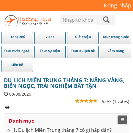
Đăng nhập
Trang chủ
Video
Giới thiệu
Tour trong nước
Tour nước ngoài
Tour sự kiện
Tour du lịch hè
Cẩm nang
Liên hệ
DU LỊCH MIỀN TRUNG THÁNG 7: NẮNG VÀNG,
BIỂN NGỌC, TRẢI NGHIỆM BẤT TẬN
08/08/2026
5.0/5 (1 votes)
-
Danh mục
1. Du lịch Miền Trung tháng 7 có gì hấp dẫn?