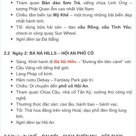
Tham quan
Bán đảo Sơn Trà
, viếng chùa Linh Ứng –
tượng Phật Quan Âm cao nhất Việt Nam.
Chiều tắm biển tại
Mỹ Khê
– một trong những bãi biển đẹp
nhất hành tinh.
Tối: dùng bữa hải sản – dạo
cầu Rồng
,
cầu Tình Yêu
,
check-in vòng quay Sun Wheel.
Nghỉ đêm tại Đà Nẵng.
2.2 Ngày 2: BÀ NÀ HILLS – HỘI AN PHỐ CỔ
Sáng: Khởi hành đi
Bà Nà Hills
– “Đường lên tiên cảnh” với:
Cầu Vàng nổi tiếng thế giới.
Làng Pháp cổ kính.
Hầm rượu Debay – Fantasy Park giải trí.
Chiều: Di chuyển đến
phố cổ Hội An
.
Tham quan Chùa Cầu, nhà cổ Tấn Ký, xưởng thủ công mỹ
nghệ.
Thưởng thức đặc sản: cao lầu, bánh bao – bánh vạc.
Tối: Thả hoa đăng trên sông Hoài, dạo phố đèn lồng lung
linh.
Nghỉ đêm tại Hội An.