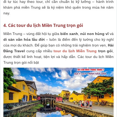
đi tự túc hay theo tour, chỉ cần chuẩn bị kỹ lưỡng – hành trình
khám phá miền Trung sẽ là kỷ niệm khó quên trong mùa hè năm
nay.
4. Các tour du lịch Miền Trung trọn gói
Miền Trung – vùng đất hội tụ giữa
biển xanh
,
núi non hùng vĩ
và
di sản văn hóa lâu đời
– luôn là điểm đến lý tưởng cho kỳ nghỉ
của mọi du khách. Để giúp bạn có những trải nghiệm trọn vẹn,
Hải
Đăng Travel
cung cấp nhiều
tour du lịch Miền Trung
trọn gói
,
được thiết kế linh hoạt, tiện lợi và hấp dẫn.
Các tour du lịch Miền
Trung trọn gói nổi bật