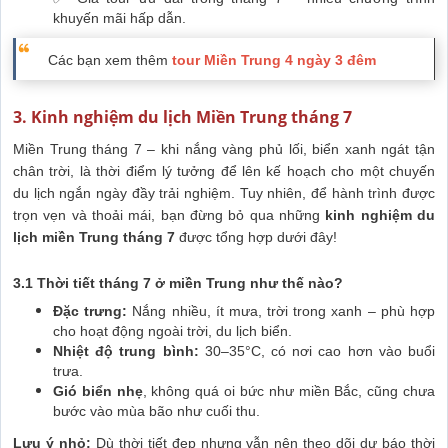
khuyến mãi hấp dẫn.
Các bạn xem thêm
tour Miền Trung 4 ngày 3 đêm
3. Kinh nghiệm du lịch Miền Trung tháng 7
Miền Trung tháng 7 – khi nắng vàng phủ lối, biển xanh ngát tận
chân trời, là thời điểm lý tưởng để lên kế hoạch cho một chuyến
du lịch ngắn ngày đầy trải nghiệm. Tuy nhiên, để hành trình được
trọn vẹn và thoải mái, bạn đừng bỏ qua những
kinh nghiệm du
lịch miền Trung tháng 7
được tổng hợp dưới đây!
3.1 Thời tiết tháng 7 ở miền Trung như thế nào?
Đặc trưng:
Nắng nhiều, ít mưa, trời trong xanh – phù hợp
cho hoạt động ngoài trời, du lịch biển.
Nhiệt độ trung bình:
30–35°C, có nơi cao hơn vào buổi
trưa.
Gió biển nhẹ
, không quá oi bức như miền Bắc, cũng chưa
bước vào mùa bão như cuối thu.
Lưu ý nhỏ:
Dù thời tiết đẹp nhưng vẫn nên theo dõi dự báo thời