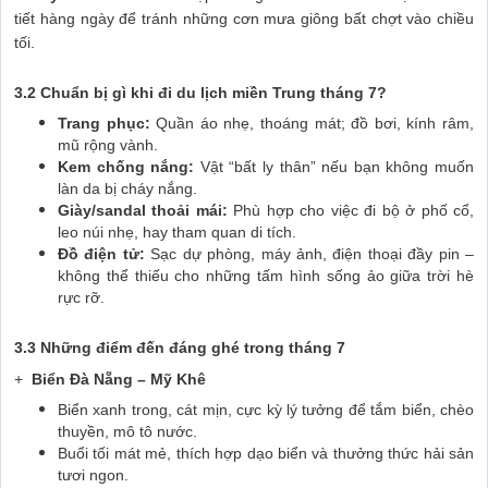
tiết hàng ngày để tránh những cơn mưa giông bất chợt vào chiều
tối.
3.2 Chuẩn bị gì khi đi du lịch miền Trung tháng 7?
Trang phục:
Quần áo nhẹ, thoáng mát; đồ bơi, kính râm,
mũ rộng vành.
Kem chống nắng:
Vật “bất ly thân” nếu bạn không muốn
làn da bị cháy nắng.
Giày/sandal thoải mái:
Phù hợp cho việc đi bộ ở phố cổ,
leo núi nhẹ, hay tham quan di tích.
Đồ điện tử:
Sạc dự phòng, máy ảnh, điện thoại đầy pin –
không thể thiếu cho những tấm hình sống ảo giữa trời hè
rực rỡ.
3.3 Những điểm đến đáng ghé trong tháng 7
+
Biển Đà Nẵng – Mỹ Khê
Biển xanh trong, cát mịn, cực kỳ lý tưởng để tắm biển, chèo
thuyền, mô tô nước.
Buổi tối mát mẻ, thích hợp dạo biển và thưởng thức hải sản
tươi ngon.