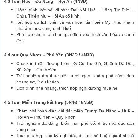
4.3 Tour Huế – Đà Nẵng – Hội An (4N3Đ)
Hành trình kết nối di sản: Đại Nội Huế – Lăng Tự Đức –
Chùa Thiên Mụ – Hội An cổ kính.
Kết hợp du lịch biển và văn hóa: tắm biển Mỹ Khê, khám
phá ẩm thực cung đình Huế.
Phù hợp cho nhóm bạn, gia đình yêu thích văn hóa và cảnh
đẹp.
4.4 our Quy Nhơn – Phú Yên (3N2Đ / 4N3Đ)
Check-in thiên đường biển: Kỳ Co, Eo Gió, Ghềnh Đá Đĩa,
Bãi Xép – Gành Đèn.
Trải nghiệm ẩm thực biển tươi ngon, khám phá cảnh đẹp
hoang sơ, ít du khách.
Lịch trình nhẹ nhàng, thích hợp nghỉ dưỡng mùa hè.
4.5 Tour Miền Trung kết hợp (5N4Đ / 6N5Đ)
Khám phá toàn diện dải đất miền Trung: Đà Nẵng – Huế –
Hội An – Phú Yên – Quy Nhơn.
Trải nghiệm đa dạng: biển, núi, phố cổ, di tích và đặc sản
vùng miền.
Tour phù hợp cho kỳ nghỉ dài, du lịch hè hoặc gia đình có