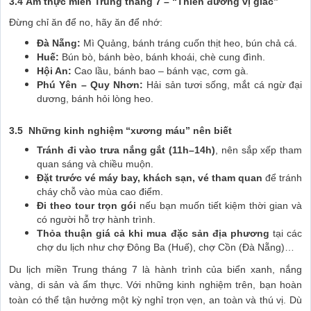
3.4 Ẩm thực miền Trung tháng 7 – “Thiên đường vị giác”
Đừng chỉ ăn để no, hãy ăn để nhớ:
Đà Nẵng:
Mì Quảng, bánh tráng cuốn thịt heo, bún chả cá.
Huế:
Bún bò, bánh bèo, bánh khoái, chè cung đình.
Hội An:
Cao lầu, bánh bao – bánh vạc, cơm gà.
Phú Yên – Quy Nhơn:
Hải sản tươi sống, mắt cá ngừ đại
dương, bánh hỏi lòng heo.
3.5 Những kinh nghiệm “xương máu” nên biết
Tránh đi vào trưa nắng gắt (11h–14h)
, nên sắp xếp tham
quan sáng và chiều muộn.
Đặt trước vé máy bay, khách sạn, vé tham quan
để tránh
cháy chỗ vào mùa cao điểm.
Đi theo tour trọn gói
nếu bạn muốn tiết kiệm thời gian và
có người hỗ trợ hành trình.
Thỏa thuận giá cả khi mua đặc sản địa phương
tại các
chợ du lịch như chợ Đông Ba (Huế), chợ Cồn (Đà Nẵng)…
Du lịch miền Trung tháng 7 là hành trình của biển xanh, nắng
vàng, di sản và ẩm thực. Với những kinh nghiệm trên, bạn hoàn
toàn có thể tận hưởng một kỳ nghỉ trọn vẹn, an toàn và thú vị. Dù