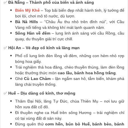
✅
Đà Nẵng – Thành phố của biển và ánh sáng
Biển Mỹ Khê
– Top bãi biển đẹp nhất hành tinh, lý tưởng để
bơi lội, chơi mô tô nước, dù lượn.
Bà Nà Hills
– “Châu Âu thu nhỏ trên đỉnh núi”, với Cầu
Vàng nổi tiếng và không khí mát lạnh quanh năm.
Sông Hàn về đêm
– lung linh ánh sáng với cầu Rồng, cầu
quay, du thuyền giải trí cực chill.
✅
Hội An – Vẻ đẹp cổ kính và lãng mạn
Phố cổ lung linh đèn lồng về đêm, những con hẻm nhỏ rợp
bóng hoa giấy.
Trải nghiệm thả hoa đăng, chèo thuyền thúng, làm đèn lồng
hoặc thưởng thức món
cao lầu, bánh hoa hồng trắng
.
Ghé
Cù Lao Chàm
– lặn ngắm san hô, tắm biển, khám phá
làng chài truyền thống.
✅
Huế – Dịu dàng cổ kính, thơ mộng
Thăm Đại Nội, lăng Tự Đức, chùa Thiên Mụ – nơi lưu giữ
hồn xưa đất cố đô.
Đi thuyền nghe ca Huế trên sông Hương – trải nghiệm chỉ
có tại vùng đất di sản này.
Đừng quên thử
cơm hến, bún bò Huế, bánh bèo, bánh