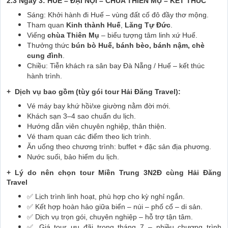
2.3 Ngày 3: HUẾ – ĐẠI NỘI – CHÙA THIÊN MỤ – KẾT THÚC
Sáng: Khởi hành đi Huế – vùng đất cố đô đầy thơ mộng.
Tham quan
Kinh thành Huế
,
Lăng Tự Đức
.
Viếng
chùa Thiên Mụ
– biểu tượng tâm linh xứ Huế.
Thưởng thức
bún bò Huế, bánh bèo, bánh nậm, chè
cung đình
.
Chiều: Tiễn khách ra sân bay Đà Nẵng / Huế – kết thúc
hành trình.
+ Dịch vụ bao gồm (tùy gói tour Hải Đăng Travel):
Vé máy bay khứ hồi/xe giường nằm đời mới.
Khách sạn 3–4 sao chuẩn du lịch.
Hướng dẫn viên chuyên nghiệp, thân thiện.
Vé tham quan các điểm theo lịch trình.
Ăn uống theo chương trình: buffet + đặc sản địa phương.
Nước suối, bảo hiểm du lịch.
+ Lý do nên chọn tour Miền Trung 3N2Đ cùng Hải Đăng
Travel
✅ Lịch trình linh hoạt, phù hợp cho kỳ nghỉ ngắn.
✅ Kết hợp hoàn hảo giữa biển – núi – phố cổ – di sản.
✅ Dịch vụ trọn gói, chuyên nghiệp – hỗ trợ tận tâm.
✅ Giá tour ưu đãi trong tháng 7 – nhiều chương trình