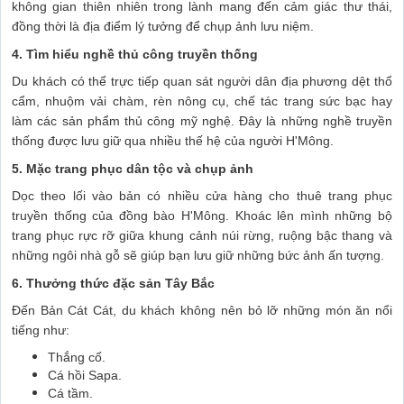
không gian thiên nhiên trong lành mang đến cảm giác thư thái,
đồng thời là địa điểm lý tưởng để chụp ảnh lưu niệm.
4. Tìm hiểu nghề thủ công truyền thống
Du khách có thể trực tiếp quan sát người dân địa phương dệt thổ
cẩm, nhuộm vải chàm, rèn nông cụ, chế tác trang sức bạc hay
làm các sản phẩm thủ công mỹ nghệ. Đây là những nghề truyền
thống được lưu giữ qua nhiều thế hệ của người H'Mông.
5. Mặc trang phục dân tộc và chụp ảnh
Dọc theo lối vào bản có nhiều cửa hàng cho thuê trang phục
truyền thống của đồng bào H'Mông. Khoác lên mình những bộ
trang phục rực rỡ giữa khung cảnh núi rừng, ruộng bậc thang và
những ngôi nhà gỗ sẽ giúp bạn lưu giữ những bức ảnh ấn tượng.
6. Thưởng thức đặc sản Tây Bắc
Đến Bản Cát Cát, du khách không nên bỏ lỡ những món ăn nổi
tiếng như:
Thắng cố.
Cá hồi Sapa.
Cá tầm.