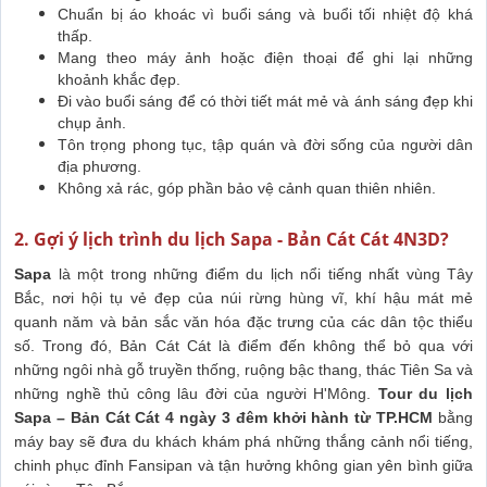
Chuẩn bị áo khoác vì buổi sáng và buổi tối nhiệt độ khá
thấp.
Mang theo máy ảnh hoặc điện thoại để ghi lại những
khoảnh khắc đẹp.
Đi vào buổi sáng để có thời tiết mát mẻ và ánh sáng đẹp khi
chụp ảnh.
Tôn trọng phong tục, tập quán và đời sống của người dân
địa phương.
Không xả rác, góp phần bảo vệ cảnh quan thiên nhiên.
2. Gợi ý lịch trình du lịch Sapa - Bản Cát Cát 4N3D?
Sapa
là một trong những điểm du lịch nổi tiếng nhất vùng Tây
Bắc, nơi hội tụ vẻ đẹp của núi rừng hùng vĩ, khí hậu mát mẻ
quanh năm và bản sắc văn hóa đặc trưng của các dân tộc thiểu
số. Trong đó, Bản Cát Cát là điểm đến không thể bỏ qua với
những ngôi nhà gỗ truyền thống, ruộng bậc thang, thác Tiên Sa và
những nghề thủ công lâu đời của người H'Mông.
Tour du lịch
Sapa – Bản Cát Cát 4 ngày 3 đêm khởi hành từ TP.HCM
bằng
máy bay sẽ đưa du khách khám phá những thắng cảnh nổi tiếng,
chinh phục đỉnh Fansipan và tận hưởng không gian yên bình giữa