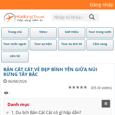
Đăng nhập
Trang chủ
Video
Giới thiệu
Tour trong nước
Tour nước ngoài
Tour sự kiện
Tour du lịch hè
Cẩm nang
Liên hệ
BẢN CÁT CÁT VẺ ĐẸP BÌNH YÊN GIỮA NÚI
RỪNG TÂY BẮC
06/08/2026
0/5 (0 votes)
-
Danh mục
1. Du lịch Bản Cát Cát có gì hấp dẫn?