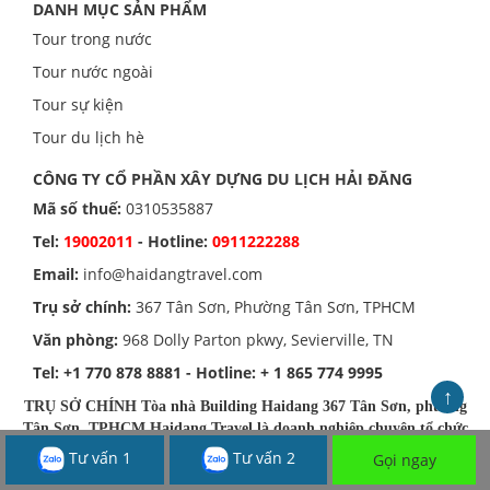
DANH MỤC SẢN PHẨM
Tour trong nước
Tour nước ngoài
Tour sự kiện
Tour du lịch hè
CÔNG TY CỔ PHẦN XÂY DỰNG DU LỊCH HẢI ĐĂNG
Mã số thuế:
0310535887
Tel:
19002011
- Hotline:
0911222288
Email:
info@haidangtravel.com
Trụ sở chính:
367 Tân Sơn, Phường Tân Sơn, TPHCM
Văn phòng:
968 Dolly Parton pkwy, Sevierville, TN
Tel:
+1 770 878 8881
- Hotline:
+ 1 865 774 9995
↑
TRỤ SỞ CHÍNH Tòa nhà Building Haidang 367 Tân Sơn, phường
Tân Sơn, TPHCM Haidang Travel là doanh nghiệp chuyên tổ chức
du lịch, teambuilding, event trong và ngoài nước Số giấy phép lữ
Tư vấn 1
Tư vấn 2
Gọi ngay
hành quốc tế: 79-723/2017/TCDL-GP LHQT