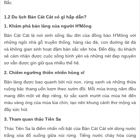
Bắc.
1.2 Du lịch Bản Cát Cát có gì hấp dẫn?
1. Khám phá bản làng của người H'Mông
Bản Cát Cát là nơi sinh sống lâu đời của đồng bào H'Mông với
những ngôi nhà gỗ truyền thống, hàng rào đá, con đường lát đá
và không gian sinh hoạt đậm bản sắc văn hóa. Đến đây, du khách
sẽ cảm nhận được cuộc sống bình yên và những nét đẹp nguyên
sơ vẫn được gìn giữ qua nhiều thế hệ.
2. Chiêm ngưỡng thiên nhiên hùng vĩ
Bản làng được bao quanh bởi núi non, rừng xanh và những thửa
ruộng bậc thang uốn lượn theo sườn đồi. Mỗi mùa trong năm đều
mang đến một vẻ đẹp riêng, từ sắc xanh mướt của mùa hè đến
màu vàng óng của mùa lúa chín, tạo nên khung cảnh thơ mộng và
đầy sức hút.
3. Tham quan thác Tiên Sa
Thác Tiên Sa là điểm nhấn nổi bật của Bản Cát Cát với dòng nước
trắng xóa đổ xuống giữa núi rừng. Tiếng nước chảy hòa cùng