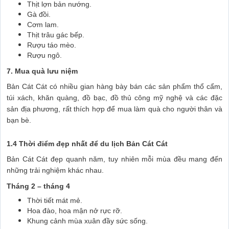
Thịt lợn bản nướng.
Gà đồi.
Cơm lam.
Thịt trâu gác bếp.
Rượu táo mèo.
Rượu ngô.
7. Mua quà lưu niệm
Bản Cát Cát có nhiều gian hàng bày bán các sản phẩm thổ cẩm,
túi xách, khăn quàng, đồ bạc, đồ thủ công mỹ nghệ và các đặc
sản địa phương, rất thích hợp để mua làm quà cho người thân và
bạn bè.
1.4 Thời điểm đẹp nhất để du lịch Bản Cát Cát
Bản Cát Cát đẹp quanh năm, tuy nhiên mỗi mùa đều mang đến
những trải nghiệm khác nhau.
Tháng 2 – tháng 4
Thời tiết mát mẻ.
Hoa đào, hoa mận nở rực rỡ.
Khung cảnh mùa xuân đầy sức sống.