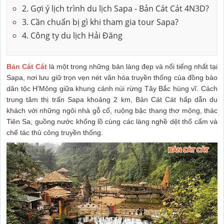
2. Gợi ý lịch trình du lịch Sapa - Bản Cát Cát 4N3D?
3. Cần chuẩn bị gì khi tham gia tour Sapa?
4. Công ty du lịch Hải Đăng
Bản Cát Cát
là một trong những bản làng đẹp và nổi tiếng nhất tại
Sapa, nơi lưu giữ trọn vẹn nét văn hóa truyền thống của đồng bào
dân tộc H'Mông giữa khung cảnh núi rừng Tây Bắc hùng vĩ. Cách
trung tâm thị trấn Sapa khoảng 2 km, Bản Cát Cát hấp dẫn du
khách với những ngôi nhà gỗ cổ, ruộng bậc thang thơ mộng, thác
Tiên Sa, guồng nước khổng lồ cùng các làng nghề dệt thổ cẩm và
chế tác thủ công truyền thống.