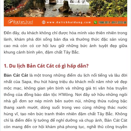
Đến đây, du khách không chỉ được hòa mình vào thiên nhiên trong
lành, khám phá đời sống bản địa và thưởng thức đặc sản vùng
cao mà còn có cơ hội lưu giữ những bức ảnh tuyệt đẹp giữa
khung cảnh bình yên, đậm chất Tây Bắc.
1. Du lịch Bản Cát Cát có gì hấp dẫn?
Bản Cát Cát
là một trong những điểm du lịch nổi tiếng và lâu đời
nhất của Sapa, thu hút hàng triệu du khách mỗi năm nhờ vẻ đẹp
mộc mạc, không gian yên bình và những giá trị văn hóa truyền
thống của đồng bào dân tộc H'Mông. Nơi đây sở hữu những ngôi
nhà gỗ đơn sơ nép mình bên sườn núi, những thửa ruộng bậc
thang xanh mướt, dòng suối trong veo cùng những thác nước
hùng vĩ, tạo nên bức tranh thiên nhiên đậm chất Tây Bắc. Không
chỉ là điểm đến lý tưởng để nghỉ dưỡng và chụp ảnh, Bản Cát Cát
còn mang đến cơ hội khám phá phong tục, nghề thủ công truyền