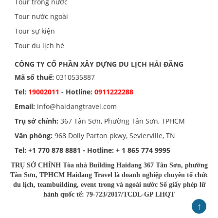
Tour trong nước
Tour nước ngoài
Tour sự kiện
Tour du lịch hè
CÔNG TY CỔ PHẦN XÂY DỰNG DU LỊCH HẢI ĐĂNG
Mã số thuế:
0310535887
Tel:
19002011
- Hotline:
0911222288
Email:
info@haidangtravel.com
Trụ sở chính:
367 Tân Sơn, Phường Tân Sơn, TPHCM
Văn phòng:
968 Dolly Parton pkwy, Sevierville, TN
Tel:
+1 770 878 8881
- Hotline:
+ 1 865 774 9995
TRỤ SỞ CHÍNH Tòa nhà Building Haidang 367 Tân Sơn, phường
Tân Sơn, TPHCM Haidang Travel là doanh nghiệp chuyên tổ chức
du lịch, teambuilding, event trong và ngoài nước Số giấy phép lữ
hành quốc tế: 79-723/2017/TCDL-GP LHQT
↑