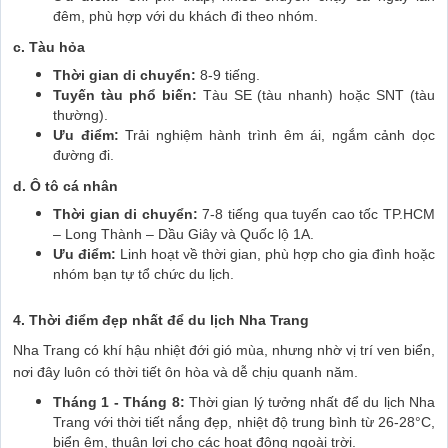
đêm, phù hợp với du khách đi theo nhóm.
c. Tàu hỏa
Thời gian di chuyển:
8-9 tiếng.
Tuyến tàu phổ biến:
Tàu SE (tàu nhanh) hoặc SNT (tàu
thường).
Ưu điểm:
Trải nghiệm hành trình êm ái, ngắm cảnh dọc
đường đi.
d. Ô tô cá nhân
Thời gian di chuyển:
7-8 tiếng qua tuyến cao tốc TP.HCM
– Long Thành – Dầu Giây và Quốc lộ 1A.
Ưu điểm:
Linh hoạt về thời gian, phù hợp cho gia đình hoặc
nhóm bạn tự tổ chức du lịch.
4. Thời điểm đẹp nhất để du lịch Nha Trang
Nha Trang có khí hậu nhiệt đới gió mùa, nhưng nhờ vị trí ven biển,
nơi đây luôn có thời tiết ôn hòa và dễ chịu quanh năm.
Tháng 1 - Tháng 8:
Thời gian lý tưởng nhất để du lịch Nha
Trang với thời tiết nắng đẹp, nhiệt độ trung bình từ 26-28°C,
biển êm, thuận lợi cho các hoạt động ngoài trời.