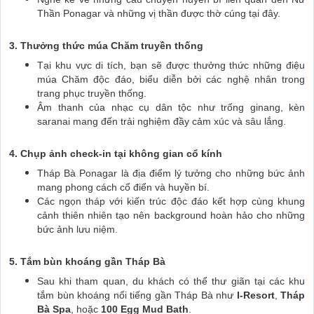
Thần Ponagar và những vị thần được thờ cúng tại đây.
3. Thưởng thức múa Chăm truyền thống
Tại khu vực di tích, bạn sẽ được thưởng thức những điệu
múa Chăm độc đáo, biểu diễn bởi các nghệ nhân trong
trang phục truyền thống.
Âm thanh của nhạc cụ dân tộc như trống ginang, kèn
saranai mang đến trải nghiệm đầy cảm xúc và sâu lắng.
4. Chụp ảnh check-in tại không gian cổ kính
Tháp Bà Ponagar là địa điểm lý tưởng cho những bức ảnh
mang phong cách cổ điển và huyền bí.
Các ngọn tháp với kiến trúc độc đáo kết hợp cùng khung
cảnh thiên nhiên tạo nên background hoàn hảo cho những
bức ảnh lưu niệm.
5. Tắm bùn khoáng gần Tháp Bà
Sau khi tham quan, du khách có thể thư giãn tại các khu
tắm bùn khoáng nổi tiếng gần Tháp Bà như
I-Resort
,
Tháp
Bà Spa
, hoặc
100 Egg Mud Bath
.