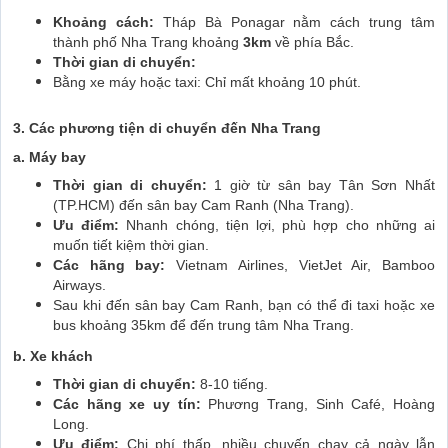
Khoảng cách:
Tháp Bà Ponagar nằm cách trung tâm
thành phố Nha Trang khoảng
3km
về phía Bắc.
Thời gian di chuyển:
Bằng xe máy hoặc taxi: Chỉ mất khoảng 10 phút.
3. Các phương tiện di chuyển đến Nha Trang
a. Máy bay
Thời gian di chuyển:
1 giờ từ sân bay Tân Sơn Nhất
(TP.HCM) đến sân bay Cam Ranh (Nha Trang).
Ưu điểm:
Nhanh chóng, tiện lợi, phù hợp cho những ai
muốn tiết kiệm thời gian.
Các hãng bay:
Vietnam Airlines, VietJet Air, Bamboo
Airways.
Sau khi đến sân bay Cam Ranh, bạn có thể đi taxi hoặc xe
bus khoảng 35km để đến trung tâm Nha Trang.
b. Xe khách
Thời gian di chuyển:
8-10 tiếng.
Các hãng xe uy tín:
Phương Trang, Sinh Café, Hoàng
Long.
Ưu điểm:
Chi phí thấp, nhiều chuyến chạy cả ngày lẫn