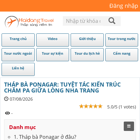
Đăng nhập
Trang chủ
Video
Giới thiệu
Tour trong nước
Tour nước ngoài
Tour sự kiện
Tour du lịch hè
Cẩm nang
Liên hệ
THÁP BÀ PONAGAR: TUYỆT TÁC KIẾN TRÚC
CHĂM PA GIỮA LÒNG NHA TRANG
07/08/2026
5.0/5 (1 votes)
-
Danh mục
1. Tháp bà Ponagar ở đâu?