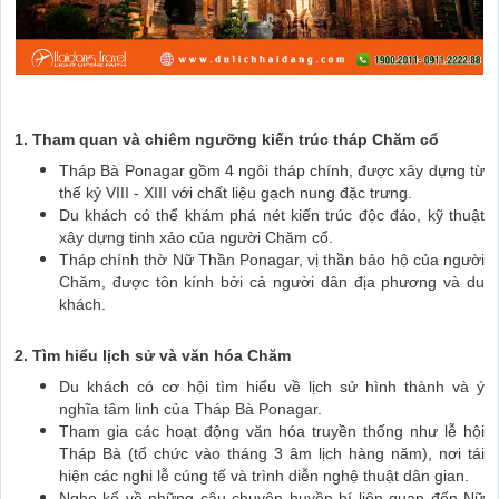
1. Tham quan và chiêm ngưỡng kiến trúc tháp Chăm cổ
Tháp Bà Ponagar gồm 4 ngôi tháp chính, được xây dựng từ
thế kỷ VIII - XIII với chất liệu gạch nung đặc trưng.
Du khách có thể khám phá nét kiến trúc độc đáo, kỹ thuật
xây dựng tinh xảo của người Chăm cổ.
Tháp chính thờ Nữ Thần Ponagar, vị thần bảo hộ của người
Chăm, được tôn kính bởi cả người dân địa phương và du
khách.
2. Tìm hiểu lịch sử và văn hóa Chăm
Du khách có cơ hội tìm hiểu về lịch sử hình thành và ý
nghĩa tâm linh của Tháp Bà Ponagar.
Tham gia các hoạt động văn hóa truyền thống như lễ hội
Tháp Bà (tổ chức vào tháng 3 âm lịch hàng năm), nơi tái
hiện các nghi lễ cúng tế và trình diễn nghệ thuật dân gian.
Nghe kể về những câu chuyện huyền bí liên quan đến Nữ