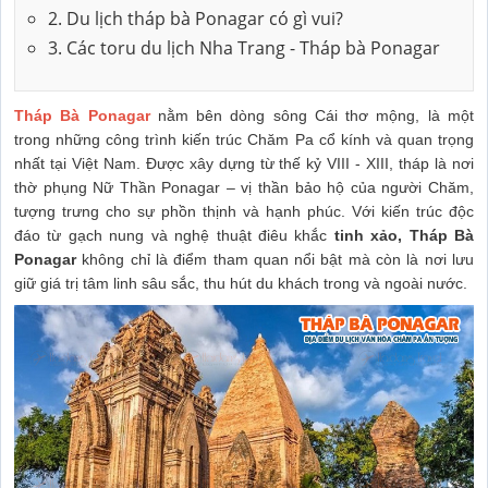
2. Du lịch tháp bà Ponagar có gì vui?
3. Các toru du lịch Nha Trang - Tháp bà Ponagar
Tháp Bà Ponagar
nằm bên dòng sông Cái thơ mộng, là một
trong những công trình kiến trúc Chăm Pa cổ kính và quan trọng
nhất tại Việt Nam. Được xây dựng từ thế kỷ VIII - XIII, tháp là nơi
thờ phụng Nữ Thần Ponagar – vị thần bảo hộ của người Chăm,
tượng trưng cho sự phồn thịnh và hạnh phúc. Với kiến trúc độc
đáo từ gạch nung và nghệ thuật điêu khắc
tinh xảo, Tháp Bà
Ponagar
không chỉ là điểm tham quan nổi bật mà còn là nơi lưu
giữ giá trị tâm linh sâu sắc, thu hút du khách trong và ngoài nước.