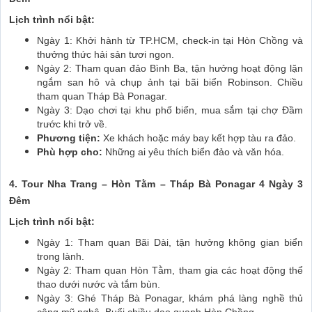
Lịch trình nổi bật:
Ngày 1: Khởi hành từ TP.HCM, check-in tại Hòn Chồng và
thưởng thức hải sản tươi ngon.
Ngày 2: Tham quan đảo Bình Ba, tận hưởng hoạt động lặn
ngắm san hô và chụp ảnh tại bãi biển Robinson. Chiều
tham quan Tháp Bà Ponagar.
Ngày 3: Dạo chơi tại khu phố biển, mua sắm tại chợ Đầm
trước khi trở về.
Phương tiện:
Xe khách hoặc máy bay kết hợp tàu ra đảo.
Phù hợp cho:
Những ai yêu thích biển đảo và văn hóa.
4. Tour Nha Trang – Hòn Tằm – Tháp Bà Ponagar 4 Ngày 3
Đêm
Lịch trình nổi bật:
Ngày 1: Tham quan Bãi Dài, tận hưởng không gian biển
trong lành.
Ngày 2: Tham quan Hòn Tằm, tham gia các hoạt động thể
thao dưới nước và tắm bùn.
Ngày 3: Ghé Tháp Bà Ponagar, khám phá làng nghề thủ
công mỹ nghệ. Buổi chiều dạo quanh Hòn Chồng.