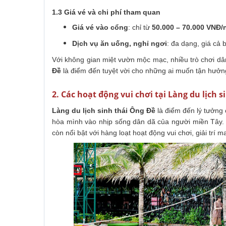
1.3 Giá vé và chi phí tham quan
Giá vé vào cổng
: chỉ từ
50.000 – 70.000 VNĐ/
Dịch vụ ăn uống, nghỉ ngơi
: đa dạng, giá cả 
Với không gian miệt vườn mộc mạc, nhiều trò chơi dân
Đề
là điểm đến tuyệt vời cho những ai muốn tận hưởng
2. Các hoạt động vui chơi tại Làng du lịch 
Làng du lịch sinh thái Ông Đề
là điểm đến lý tưởng
hòa mình vào nhịp sống dân dã của người miền Tây. 
còn nổi bật với hàng loạt hoạt động vui chơi, giải tr