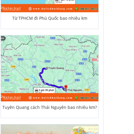
Từ TPHCM đi Phú Quốc bao nhiêu km
Tuyên Quang cách Thái Nguyên bao nhiêu km?