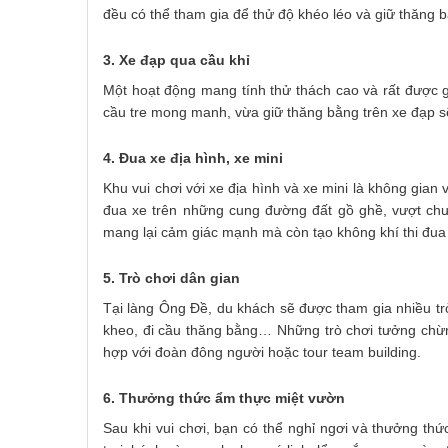
đều có thể tham gia để thử độ khéo léo và giữ thăng 
3. Xe đạp qua cầu khỉ
Một hoạt động mang tính thử thách cao và rất được gi
cầu tre mong manh, vừa giữ thăng bằng trên xe đạp sẽ
4. Đua xe địa hình, xe mini
Khu vui chơi với xe địa hình và xe mini là không gian
đua xe trên những cung đường đất gồ ghề, vượt chướ
mang lại cảm giác mạnh mà còn tạo không khí thi đua
5. Trò chơi dân gian
Tại làng Ông Đề, du khách sẽ được tham gia nhiều trò
kheo, đi cầu thăng bằng… Những trò chơi tưởng chừng
hợp với đoàn đông người hoặc tour team building.
6. Thưởng thức ẩm thực miệt vườn
Sau khi vui chơi, bạn có thể nghỉ ngơi và thưởng t