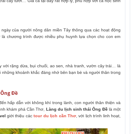
trái cây tươi… Giá cả tại đây rất hợp lý, phù hợp với cả học sinh
g ngày của người nông dân miền Tây thông qua các hoạt động
Đây là chương trình được nhiều phụ huynh lựa chọn cho con em
với rặng dừa, bụi chuối, ao sen, nhà tranh, vườn cây trái… là
ại những khoảnh khắc đáng nhớ bên bạn bè và người thân trong
i Ông Đề
ến hấp dẫn với không khí trong lành, con người thân thiện và
trình khám phá Cần Thơ,
Làng du lịch sinh thái Ông Đề
là một
vel
giới thiệu các
tour du lịch cần Thơ
, với lịch trình linh hoạt,