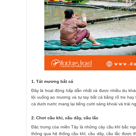
1. Tát mương bắt cá
Đây là hoạt động hấp dẫn nhất và được nhiều du khá
lội xuống ao mương và tự tay bắt cá bằng rổ tre hay 
cá dưới nước mang lại tiếng cười sảng khoái và trải 
2. Chơi cầu khỉ, cầu dây, cầu lắc
Đặc trưng của miền Tây là những cây cầu khỉ bắc ng
thông qua hệ thống cầu khỉ, cầu dây, cầu lắc được t