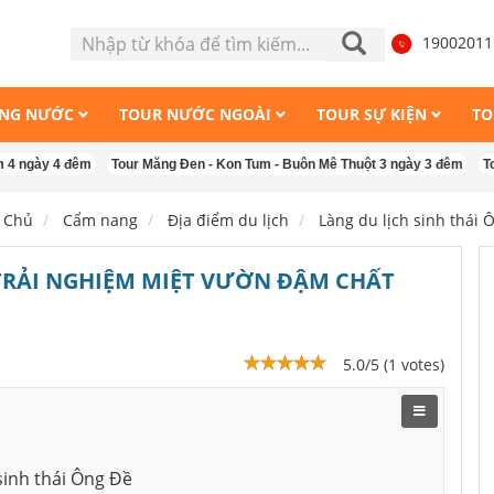
1900201
ONG NƯỚC
TOUR NƯỚC NGOÀI
TOUR SỰ KIỆN
TO
4 đêm
Tour Măng Đen - Kon Tum - Buôn Mê Thuột 3 ngày 3 đêm
Tour du lị
 Chủ
Cẩm nang
Địa điểm du lịch
Làng du lịch sinh thái 
 TRẢI NGHIỆM MIỆT VƯỜN ĐẬM CHẤT
5.0/5 (1 votes)
 sinh thái Ông Đề