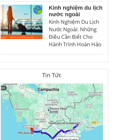
Kinh nghiệm du lịch
nước ngoài
Kinh Nghiệm Du Lịch
Nước Ngoài: Những
Điều Cần Biết Cho
Hành Trình Hoàn Hảo
Tin Tức