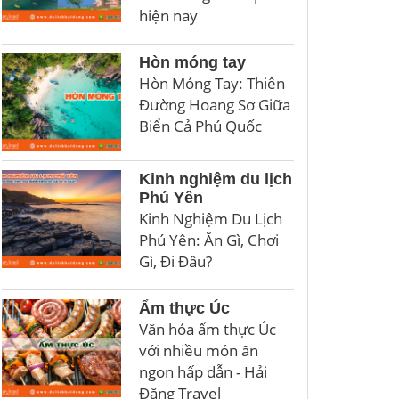
hiện nay
Hòn móng tay
Hòn Móng Tay: Thiên
Đường Hoang Sơ Giữa
Biển Cả Phú Quốc
Kinh nghiệm du lịch
Phú Yên
Kinh Nghiệm Du Lịch
Phú Yên: Ăn Gì, Chơi
Gì, Đi Đâu?
Ẩm thực Úc
Văn hóa ẩm thực Úc
với nhiều món ăn
ngon hấp dẫn - Hải
Đăng Travel