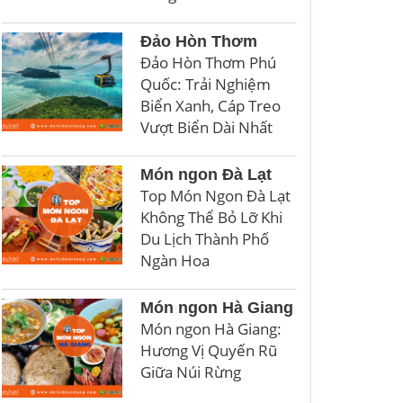
Đảo Hòn Thơm
Đảo Hòn Thơm Phú
Quốc: Trải Nghiệm
Biển Xanh, Cáp Treo
Vượt Biển Dài Nhất
Món ngon Đà Lạt
Top Món Ngon Đà Lạt
Không Thể Bỏ Lỡ Khi
Du Lịch Thành Phố
Ngàn Hoa
Món ngon Hà Giang
Món ngon Hà Giang:
Hương Vị Quyến Rũ
Giữa Núi Rừng