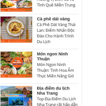
Tình Quê Miền Trung
Cà phê dát vàng
Cà Phê Dát Vàng Thái
Lan: Điểm Nhấn Độc
Đáo Cho Hành Trình
Du Lịch
Món ngon Ninh
Thuận
Món Ngon Ninh
Thuận: Tinh Hoa Ẩm
Thực Miền Nắng Gió
Địa điểm du lịch
Nha Trang
Top Địa Điểm Du Lịch
Nha Trang rất hấp dẫn