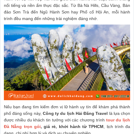
nổi tiếng và nền ẩm thực đặc sắc. Từ Bà Nà Hills, Cầu Vàng, Bán
đảo Sơn Trà đến Ngũ Hành Sơn hay Phố cổ Hội An, mỗi hành
trình đều mang đến những trải nghiệm đáng nhớ.
Nếu bạn đang tìm kiếm đơn vị lữ hành uy tín để khám phá thành
phố đáng sống này,
Công ty du lịch Hải Đăng Travel
là lựa chọn
được nhiều du khách tin tưởng với các chương trình
tour du lịch
Đà Nẵng trọn gói
, giá rẻ, khởi hành từ TPHCM
, lịch trình đa
dạng, chi phí hợp lý và dịch vụ chuyên nghiệp.