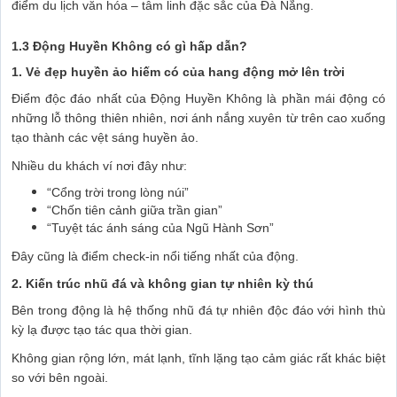
điểm du lịch văn hóa – tâm linh đặc sắc của Đà Nẵng.
1.3 Động Huyền Không có gì hấp dẫn?
1. Vẻ đẹp huyền ảo hiếm có của hang động mở lên trời
Điểm độc đáo nhất của Động Huyền Không là phần mái động có
những lỗ thông thiên nhiên, nơi ánh nắng xuyên từ trên cao xuống
tạo thành các vệt sáng huyền ảo.
Nhiều du khách ví nơi đây như:
“Cổng trời trong lòng núi”
“Chốn tiên cảnh giữa trần gian”
“Tuyệt tác ánh sáng của Ngũ Hành Sơn”
Đây cũng là điểm check-in nổi tiếng nhất của động.
2. Kiến trúc nhũ đá và không gian tự nhiên kỳ thú
Bên trong động là hệ thống nhũ đá tự nhiên độc đáo với hình thù
kỳ lạ được tạo tác qua thời gian.
Không gian rộng lớn, mát lạnh, tĩnh lặng tạo cảm giác rất khác biệt
so với bên ngoài.