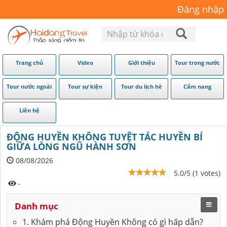
Đăng nhập
Trang chủ
Video
Giới thiệu
Tour trong nước
Tour nước ngoài
Tour sự kiện
Tour du lịch hè
Cẩm nang
Liên hệ
ĐỘNG HUYỀN KHÔNG TUYỆT TÁC HUYỀN BÍ
GIỮA LÒNG NGŨ HÀNH SƠN
08/08/2026
5.0/5 (1 votes)
-
Danh mục
1. Khám phá Động Huyền Không có gì hấp dẫn?