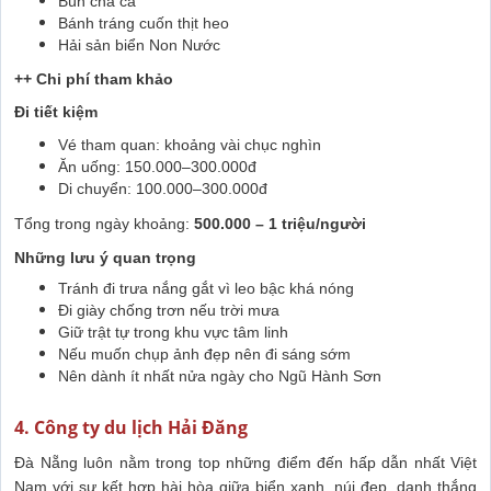
Bún chả cá
Bánh tráng cuốn thịt heo
Hải sản biển Non Nước
++ Chi phí tham khảo
Đi tiết kiệm
Vé tham quan: khoảng vài chục nghìn
Ăn uống: 150.000–300.000đ
Di chuyển: 100.000–300.000đ
Tổng trong ngày khoảng:
500.000 – 1 triệu/người
Những lưu ý quan trọng
Tránh đi trưa nắng gắt vì leo bậc khá nóng
Đi giày chống trơn nếu trời mưa
Giữ trật tự trong khu vực tâm linh
Nếu muốn chụp ảnh đẹp nên đi sáng sớm
Nên dành ít nhất nửa ngày cho Ngũ Hành Sơn
4. Công ty du lịch Hải Đăng
Đà Nẵng luôn nằm trong top những điểm đến hấp dẫn nhất Việt
Nam với sự kết hợp hài hòa giữa biển xanh, núi đẹp, danh thắng