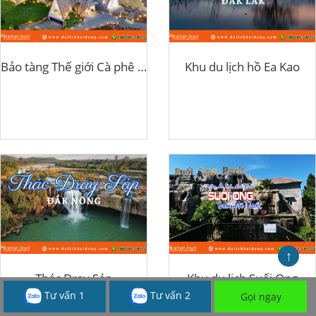
Bảo tàng Thế giới Cà phê Buôn Ma Thuột
Khu du lịch hồ Ea Kao
↑
Thác Dray Sáp
Khu du lịch Suối Ong
Tư vấn 1
Tư vấn 2
Gọi ngay