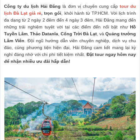
Công ty du lịch Hải Đăng
là đơn vị chuyên cung cấp
tour du
lịch Đà Lạt giá rẻ
, trọn gói
, khởi hành từ TP.HCM. Với lịch trình
đa dạng từ 2 ngày 2 đêm đến 4 ngày 3 đêm, Hải Đăng mang đến
những trải nghiệm tuyệt vời tại các điểm đến nổi bật như
Hồ
Tuyền Lâm
,
Thác Datanla
,
Cổng Trời Đà Lạt
, và
Quảng trường
Lâm Viên
. Đội ngũ hướng dẫn viên chuyên nghiệp, dịch vụ chu
đáo, cùng phương tiện hiện đại, Hải Đăng cam kết mang lại kỳ
nghỉ đáng nhớ với chi phí tiết kiệm nhất.
Đặt tour ngay hôm nay
để nhận nhiều ưu đãi hấp dẫn!