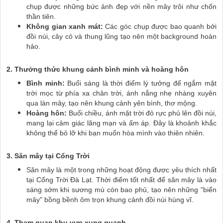
chụp được những bức ảnh đẹp với nền mây trôi như chốn
thần tiên.
Không gian xanh mát:
Các góc chụp được bao quanh bởi
đồi núi, cây cỏ và thung lũng tạo nên một background hoàn
hảo.
2. Thưởng thức khung cảnh bình minh và hoàng hôn
Bình minh:
Buổi sáng là thời điểm lý tưởng để ngắm mặt
trời mọc từ phía xa chân trời, ánh nắng nhẹ nhàng xuyên
qua làn mây, tạo nên khung cảnh yên bình, thơ mộng.
Hoàng hôn:
Buổi chiều, ánh mặt trời đỏ rực phủ lên đồi núi,
mang lại cảm giác lãng mạn và ấm áp. Đây là khoảnh khắc
không thể bỏ lỡ khi bạn muốn hòa mình vào thiên nhiên.
3. Săn mây tại Cổng Trời
Săn mây là một trong những hoạt động được yêu thích nhất
tại Cổng Trời Đà Lạt. Thời điểm tốt nhất để săn mây là vào
sáng sớm khi sương mù còn bao phủ, tạo nên những "biển
mây" bồng bềnh ôm trọn khung cảnh đồi núi hùng vĩ.
4. Tham quan khu vực xung quanh