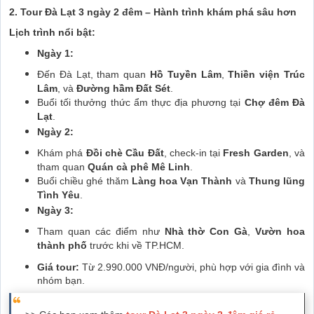
2. Tour Đà Lạt 3 ngày 2 đêm – Hành trình khám phá sâu hơn
Lịch trình nổi bật:
Ngày 1:
Đến Đà Lạt, tham quan
Hồ Tuyền Lâm
,
Thiền viện Trúc
Lâm
, và
Đường hầm Đất Sét
.
Buổi tối thưởng thức ẩm thực địa phương tại
Chợ đêm Đà
Lạt
.
Ngày 2:
Khám phá
Đồi chè Cầu Đất
, check-in tại
Fresh Garden
, và
tham quan
Quán cà phê Mê Linh
.
Buổi chiều ghé thăm
Làng hoa Vạn Thành
và
Thung lũng
Tình Yêu
.
Ngày 3:
Tham quan các điểm như
Nhà thờ Con Gà
,
Vườn hoa
thành phố
trước khi về TP.HCM.
Giá tour:
Từ 2.990.000 VNĐ/người, phù hợp với gia đình và
nhóm bạn.