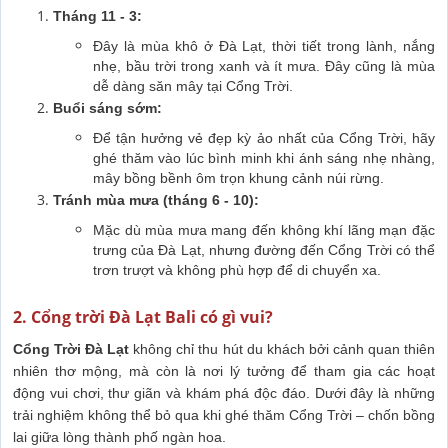
Tháng 11 - 3:
Đây là mùa khô ở Đà Lạt, thời tiết trong lành, nắng
nhẹ, bầu trời trong xanh và ít mưa. Đây cũng là mùa
dễ dàng săn mây tại Cổng Trời.
Buổi sáng sớm:
Để tận hưởng vẻ đẹp kỳ ảo nhất của Cổng Trời, hãy
ghé thăm vào lúc bình minh khi ánh sáng nhẹ nhàng,
mây bồng bềnh ôm trọn khung cảnh núi rừng.
Tránh mùa mưa (tháng 6 - 10):
Mặc dù mùa mưa mang đến không khí lãng mạn đặc
trưng của Đà Lạt, nhưng đường đến Cổng Trời có thể
trơn trượt và không phù hợp để di chuyển xa.
2. Cổng trời Đà Lạt Bali có gì vui?
Cổng Trời Đà Lạt
không chỉ thu hút du khách bởi cảnh quan thiên
nhiên thơ mộng, mà còn là nơi lý tưởng để tham gia các hoạt
động vui chơi, thư giãn và khám phá độc đáo. Dưới đây là những
trải nghiệm không thể bỏ qua khi ghé thăm Cổng Trời – chốn bồng
lai giữa lòng thành phố ngàn hoa.