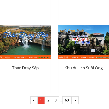
Thác Dray Sáp
Khu du lịch Suối Ong
«
1
2
3
...
63
»