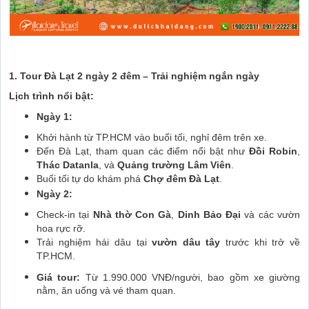
1. Tour Đà Lạt 2 ngày 2 đêm – Trải nghiệm ngắn ngày
Lịch trình nổi bật:
Ngày 1:
Khởi hành từ TP.HCM vào buổi tối, nghỉ đêm trên xe.
Đến Đà Lạt, tham quan các điểm nổi bật như
Đồi Robin
,
Thác Datanla
, và
Quảng trường Lâm Viên
.
Buổi tối tự do khám phá
Chợ đêm Đà Lạt
.
Ngày 2:
Check-in tại
Nhà thờ Con Gà
,
Dinh Bảo Đại
và các vườn
hoa rực rỡ.
Trải nghiệm hái dâu tại
vườn dâu tây
trước khi trở về
TP.HCM.
Giá tour:
Từ 1.990.000 VNĐ/người, bao gồm xe giường
nằm, ăn uống và vé tham quan.