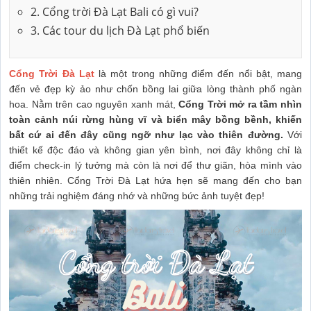
2. Cổng trời Đà Lạt Bali có gì vui?
3. Các tour du lịch Đà Lạt phổ biến
Cổng Trời Đà Lạt
là một trong những điểm đến nổi bật, mang
đến vẻ đẹp kỳ ảo như chốn bồng lai giữa lòng thành phố ngàn
hoa. Nằm trên cao nguyên xanh mát,
Cổng Trời mở ra tầm nhìn
toàn cảnh núi rừng hùng vĩ và biển mây bồng bềnh, khiến
bất cứ ai đến đây cũng ngỡ như lạc vào thiên đường.
Với
thiết kế độc đáo và không gian yên bình, nơi đây không chỉ là
điểm check-in lý tưởng mà còn là nơi để thư giãn, hòa mình vào
thiên nhiên. Cổng Trời Đà Lạt hứa hẹn sẽ mang đến cho bạn
những trải nghiệm đáng nhớ và những bức ảnh tuyệt đẹp!