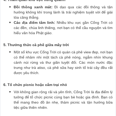
Đồi thông xanh mát:
Đi dạo qua các đồi thông và tận
hưởng không khí trong lành là trải nghiệm tuyệt vời để giải
tỏa căng thẳng.
Các địa điểm tâm linh:
Nhiều khu vực gần Cổng Trời có
các đền, chùa linh thiêng, nơi bạn có thể cầu nguyện và tìm
hiểu văn hóa Phật giáo.
5. Thưởng thức cà phê giữa mây trời
Một số khu vực Cổng Trời có quán cà phê view đẹp, nơi bạn
có thể nhâm nhi một tách cà phê nóng, ngắm nhìn khung
cảnh núi rừng và thư giãn tuyệt đối. Các món nước đặc
trưng như trà atiso, cà phê sữa hay sinh tố trái cây đều rất
được yêu thích.
6. Tổ chức picnic hoặc cắm trại nhỏ
Với không gian rộng rãi và yên tĩnh, Cổng Trời là địa điểm lý
tưởng để tổ chức picnic cùng bạn bè hoặc gia đình. Bạn có
thể mang theo đồ ăn nhẹ, thảm picnic và tận hưởng bữa
tiệc giữa thiên nhiên.