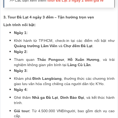
>> Các bạn xem thêm
tour Đà Lạt 3 ngày 2 đêm giá rẻ
3. Tour Đà Lạt 4 ngày 3 đêm – Tận hưởng trọn vẹn
Lịch trình nổi bật:
Ngày 1:
Khởi hành từ TP.HCM, check-in tại các điểm nổi bật như
Quảng trường Lâm Viên
và
Chợ đêm Đà Lạt
.
Ngày 2:
Tham quan
Thác Pongour
,
Hồ Xuân Hương
, và trải
nghiệm không gian yên bình tại
Làng Cù Lần
.
Ngày 3:
Khám phá
Đỉnh Langbiang
, thưởng thức các chương trình
giao lưu văn hóa cồng chiêng của người dân tộc K’Ho.
Ngày 4:
Ghé thăm
Nhà ga Đà Lạt
,
Dinh Bảo Đại
, và kết thúc hành
trình.
Giá tour:
Từ 4.500.000 VNĐ/người, bao gồm dịch vụ cao
cấp.