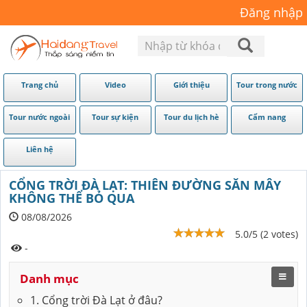
Đăng nhập
Trang chủ
Video
Giới thiệu
Tour trong nước
Tour nước ngoài
Tour sự kiện
Tour du lịch hè
Cẩm nang
Liên hệ
CỔNG TRỜI ĐÀ LẠT: THIÊN ĐƯỜNG SĂN MÂY
KHÔNG THỂ BỎ QUA
08/08/2026
5.0/5 (2 votes)
-
Danh mục
1. Cổng trời Đà Lạt ở đâu?