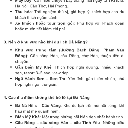
Máy bay
: Có nhiều chuyến bay thẳng mỗi ngày từ TP.HCM,
Hà Nội, Cần Thơ, Hải Phòng…
Tàu hỏa
: Trải nghiệm thú vị, giá hợp lý, thích hợp cho du
khách thích ngắm cảnh.
Xe khách hoặc tour trọn gói
: Phù hợp với khách đoàn
hoặc muốn tiết kiệm chi phí.
3. Nên ở khu vực nào khi du lịch Đà Nẵng?
Khu vực trung tâm (đường Bạch Đằng, Phạm Văn
Đồng)
: Gần sông Hàn, cầu Rồng, chợ Hàn, thuận tiện di
chuyển.
Gần biển Mỹ Khê
: Thích hợp nghỉ dưỡng, nhiều khách
sạn, resort 3–5 sao, view đẹp.
Ngũ Hành Sơn – Sơn Trà
: Yên tĩnh, gần thiên nhiên, phù
hợp nghỉ ngơi thư giãn.
4. Các địa điểm không thể bỏ lỡ tại Đà Nẵng
Bà Nà Hills – Cầu Vàng
: Khu du lịch trên núi nổi tiếng, khí
hậu mát mẻ quanh năm.
Biển Mỹ Khê
: Một trong những bãi biển đẹp nhất hành tinh.
Cầu Rồng – cầu sông Hàn – cầu Tình Yêu
: Những biểu