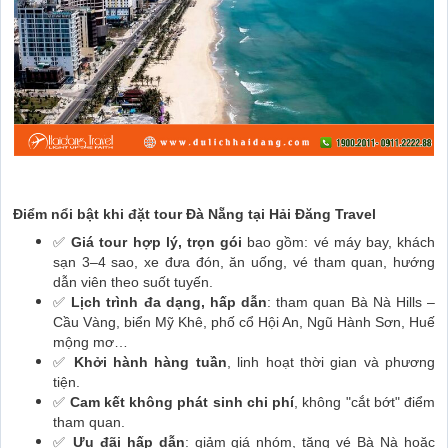
Điểm nổi bật khi đặt tour Đà Nẵng tại Hải Đăng Travel
✅
Giá tour hợp lý, trọn gói
bao gồm: vé máy bay, khách
sạn 3–4 sao, xe đưa đón, ăn uống, vé tham quan, hướng
dẫn viên theo suốt tuyến.
✅
Lịch trình đa dạng, hấp dẫn
: tham quan Bà Nà Hills –
Cầu Vàng, biển Mỹ Khê, phố cổ Hội An, Ngũ Hành Sơn, Huế
mộng mơ…
✅
Khởi hành hàng tuần
, linh hoạt thời gian và phương
tiện.
✅
Cam kết không phát sinh chi phí
, không "cắt bớt" điểm
tham quan.
✅
Ưu đãi hấp dẫn
: giảm giá nhóm, tặng vé Bà Nà hoặc