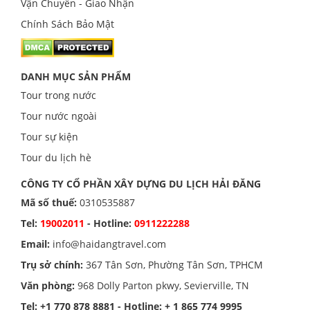
Vận Chuyển - Giao Nhận
Chính Sách Bảo Mật
DANH MỤC SẢN PHẨM
Tour trong nước
Tour nước ngoài
Tour sự kiện
Tour du lịch hè
CÔNG TY CỔ PHẦN XÂY DỰNG DU LỊCH HẢI ĐĂNG
Mã số thuế:
0310535887
Tel:
19002011
- Hotline:
0911222288
Email:
info@haidangtravel.com
Trụ sở chính:
367 Tân Sơn, Phường Tân Sơn, TPHCM
Văn phòng:
968 Dolly Parton pkwy, Sevierville, TN
Tel:
+1 770 878 8881
- Hotline:
+ 1 865 774 9995