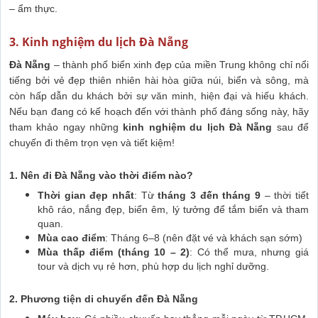
– ẩm thực.
3. Kinh nghiệm du lịch Đà Nẵng
Đà Nẵng
– thành phố biển xinh đẹp của miền Trung không chỉ nổi
tiếng bởi vẻ đẹp thiên nhiên hài hòa giữa núi, biển và sông, mà
còn hấp dẫn du khách bởi sự văn minh, hiện đại và hiếu khách.
Nếu bạn đang có kế hoạch đến với thành phố đáng sống này, hãy
tham khảo ngay những
kinh nghiệm du lịch Đà Nẵng
sau để
chuyến đi thêm trọn vẹn và tiết kiệm!
1. Nên đi Đà Nẵng vào thời điểm nào?
Thời gian đẹp nhất
: Từ
tháng 3 đến tháng 9
– thời tiết
khô ráo, nắng đẹp, biển êm, lý tưởng để tắm biển và tham
quan.
Mùa cao điểm
: Tháng 6–8 (nên đặt vé và khách sạn sớm)
Mùa thấp điểm (tháng 10 – 2)
: Có thể mưa, nhưng giá
tour và dịch vụ rẻ hơn, phù hợp du lịch nghỉ dưỡng.
2. Phương tiện di chuyển đến Đà Nẵng