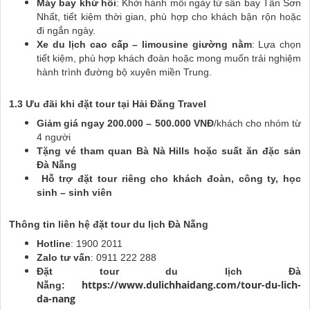
Máy bay khứ hồi
: Khởi hành mỗi ngày từ sân bay Tân Sơn
Nhất, tiết kiệm thời gian, phù hợp cho khách bận rộn hoặc
đi ngắn ngày.
Xe du lịch cao cấp – limousine giường nằm
: Lựa chọn
tiết kiệm, phù hợp khách đoàn hoặc mong muốn trải nghiệm
hành trình đường bộ xuyên miền Trung.
1.3 Ưu đãi khi đặt tour tại Hải Đăng Travel
Giảm giá ngay 200.000 – 500.000 VNĐ
/khách cho nhóm từ
4 người
Tặng vé tham quan Bà Nà Hills hoặc suất ăn đặc sản
Đà Nẵng
Hỗ trợ đặt tour riêng cho khách đoàn, công ty, học
sinh – sinh viên
Thông tin liên hệ đặt tour du lịch Đà Nẵng
Hotline
: 1900 2011
Zalo tư vấn
: 0911 222 288
Đặt tour du lịch Đà
https://www.dulichhaidang.com/tour-du-lich-
Nẵng:
da-nang