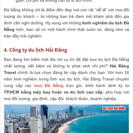
gian, chi phí và không cần tự lo lịch trình.
Đà Nẵng không chỉ là điểm đến đẹp mà còn rất “dễ đi” với mọi đối
tượng du khách – từ những bạn trẻ đam mê khám phá đến gia
đình cần nghỉ dưỡng. Hy vọng với những
kinh nghiệm du lịch Đà
Nẵng
trên, bạn sẽ có một hành trình thật suôn sẻ, đáng nhớ và
tràn đầy trải nghiệm.
4. Công ty du lịch Hải Đăng
Bạn đang tìm kiếm một địa chỉ uy tín để đặt tour du lịch Đà Nẵng
chất lượng, tiết kiệm và không lo phát sinh chi phí?
Hải Đăng
Travel
chính là lựa chọn đáng tin cậy dành cho bạn. Với hơn 16
năm kinh nghiệm trong lĩnh vực du lịch, Hải Đăng Travel chuyên
cung cấp các
tour Đà Nẵng
trọn gói, khởi hành định kỳ từ
TP.HCM bằng máy bay hoặc xe du lịch cao cấp
, phù hợp với
mọi đối tượng: gia đình, cặp đôi, khách đoàn, doanh nghiệp...