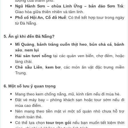
tượng của thành phố.
Ngũ Hành Sơn – chùa Linh Ứng – bán đảo Sơn Trà
:
Giao hòa giữa thiên nhiên và tâm linh.
Phố cổ Hội An, Cố đô Huế
: Có thể kết hợp tour trong ngày
từ Đà Nẵng.
5. Ăn gì khi đến Đà Nẵng?
Mì Quảng
,
bánh tráng cuốn thịt heo
,
bún chả cá
,
bánh
xèo
,
nem lụi
Hải sản tươi sống
tại các quán ven biển, chợ đêm, hoặc
làng chài.
Chè sầu Liên
,
kem bơ
, các món ăn vặt đặc trưng miền
Trung.
6. Một số lưu ý quan trọng
Mang theo kem chống nắng, mũ, kính râm nếu đi mùa hè.
Đặt vé máy bay – phòng khách sạn hoặc tour sớm nếu đi
mùa cao điểm.
Nên mang theo tiền mặt vì một số quán nhỏ chưa hỗ trợ
thanh toán thẻ.
Có thể lựa chọn
tour trọn gói
nếu bạn muốn tiết kiệm thời