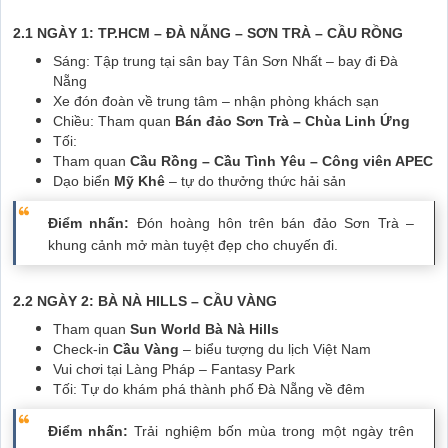
2.1 NGÀY 1: TP.HCM – ĐÀ NẴNG – SƠN TRÀ – CẦU RỒNG
Sáng: Tập trung tại sân bay Tân Sơn Nhất – bay đi Đà
Nẵng
Xe đón đoàn về trung tâm – nhận phòng khách sạn
Chiều: Tham quan
Bán đảo Sơn Trà – Chùa Linh Ứng
Tối:
Tham quan
Cầu Rồng – Cầu Tình Yêu – Công viên APEC
Dạo biển
Mỹ Khê
– tự do thưởng thức hải sản
Điểm nhấn:
Đón hoàng hôn trên bán đảo Sơn Trà –
khung cảnh mở màn tuyệt đẹp cho chuyến đi.
2.2 NGÀY 2: BÀ NÀ HILLS – CẦU VÀNG
Tham quan
Sun World Bà Nà Hills
Check-in
Cầu Vàng
– biểu tượng du lịch Việt Nam
Vui chơi tại Làng Pháp – Fantasy Park
Tối: Tự do khám phá thành phố Đà Nẵng về đêm
Điểm nhấn:
Trải nghiệm bốn mùa trong một ngày trên