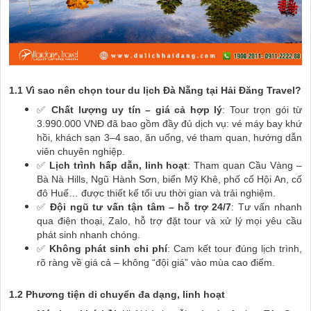
1.1 Vì sao nên chọn tour du lịch Đà Nẵng tại Hải Đăng Travel?
✅
Chất lượng uy tín – giá cả hợp lý
: Tour trọn gói từ
3.990.000 VNĐ đã bao gồm đầy đủ dịch vụ: vé máy bay khứ
hồi, khách sạn 3–4 sao, ăn uống, vé tham quan, hướng dẫn
viên chuyên nghiệp.
✅
Lịch trình hấp dẫn, linh hoạt
: Tham quan Cầu Vàng –
Bà Nà Hills, Ngũ Hành Sơn, biển Mỹ Khê, phố cổ Hội An, cố
đô Huế… được thiết kế tối ưu thời gian và trải nghiệm.
✅
Đội ngũ tư vấn tận tâm – hỗ trợ 24/7
: Tư vấn nhanh
qua điện thoại, Zalo, hỗ trợ đặt tour và xử lý mọi yêu cầu
phát sinh nhanh chóng.
✅
Không phát sinh chi phí
: Cam kết tour đúng lịch trình,
rõ ràng về giá cả – không “đội giá” vào mùa cao điểm.
1.2 Phương tiện di chuyển đa dạng, linh hoạt