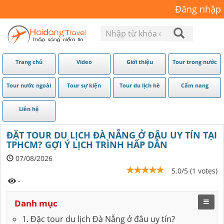
Đăng nhập
Trang chủ
Video
Giới thiệu
Tour trong nước
Tour nước ngoài
Tour sự kiện
Tour du lịch hè
Cẩm nang
Liên hệ
ĐẶT TOUR DU LỊCH ĐÀ NẴNG Ở ĐÂU UY TÍN TẠI
TPHCM? GỢI Ý LỊCH TRÌNH HẤP DẪN
07/08/2026
5.0/5 (1 votes)
-
Danh mục
1. Đặc tour du lịch Đà Nẵng ở đâu uy tín?