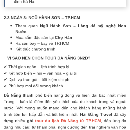
đỉnh Bà Nà.
2.3 NGÀY 3: NGŨ HÀNH SƠN – TP.HCM
Tham quan
Ngũ Hành Sơn – Làng đá mỹ nghệ Non
Nước
Mua sắm đặc sản tại
Chợ Hàn
Ra sân bay – bay về TP.HCM
Kết thúc chương trình
+
VÌ SAO NÊN CHỌN TOUR ĐÀ NẴNG 3N2D?
✔ Thời gian ngắn – lịch trình hợp lý
✔ Kết hợp biển – núi – văn hóa – giải trí
✔ Dịch vụ trọn gói – tiết kiệm chi phí
✔ Phù hợp mọi đối tượng khách
Đà Nẵng
thành phố biển năng động và hiện đại bậc nhất miền
Trung – luôn là điểm đến yêu thích của du khách trong và ngoài
nước. Với mong muốn mang đến cho khách hàng những hành
trình tiện lợi, hấp dẫn và tiết kiệm nhất,
Hải Đăng Travel
đã xây
dựng nhiều
gói
tour du lịch Đà Nẵng từ TP.HCM
, đáp ứng đa
dạng nhu cầu: từ khám phá, nghỉ dưỡng đến trải nghiệm văn hóa