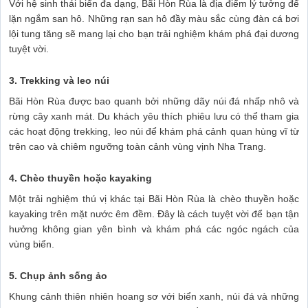
Với hệ sinh thái biển đa dạng, Bãi Hòn Rùa là địa điểm lý tưởng để
lặn ngắm san hô. Những rạn san hô đầy màu sắc cùng đàn cá bơi
lội tung tăng sẽ mang lại cho bạn trải nghiệm khám phá đại dương
tuyệt vời.
3. Trekking và leo núi
Bãi Hòn Rùa được bao quanh bởi những dãy núi đá nhấp nhô và
rừng cây xanh mát. Du khách yêu thích phiêu lưu có thể tham gia
các hoạt động trekking, leo núi để khám phá cảnh quan hùng vĩ từ
trên cao và chiêm ngưỡng toàn cảnh vùng vịnh Nha Trang.
4. Chèo thuyền hoặc kayaking
Một trải nghiệm thú vị khác tại Bãi Hòn Rùa là chèo thuyền hoặc
kayaking trên mặt nước êm đềm. Đây là cách tuyệt vời để bạn tận
hưởng không gian yên bình và khám phá các ngóc ngách của
vùng biển.
5. Chụp ảnh sống ảo
Khung cảnh thiên nhiên hoang sơ với biển xanh, núi đá và những