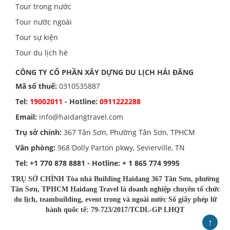
Tour trong nước
Tour nước ngoài
Tour sự kiện
Tour du lịch hè
CÔNG TY CỔ PHẦN XÂY DỰNG DU LỊCH HẢI ĐĂNG
Mã số thuế:
0310535887
Tel:
19002011
- Hotline:
0911222288
Email:
info@haidangtravel.com
Trụ sở chính:
367 Tân Sơn, Phường Tân Sơn, TPHCM
Văn phòng:
968 Dolly Parton pkwy, Sevierville, TN
Tel:
+1 770 878 8881
- Hotline:
+ 1 865 774 9995
TRỤ SỞ CHÍNH Tòa nhà Building Haidang 367 Tân Sơn, phường
Tân Sơn, TPHCM Haidang Travel là doanh nghiệp chuyên tổ chức
du lịch, teambuilding, event trong và ngoài nước Số giấy phép lữ
hành quốc tế: 79-723/2017/TCDL-GP LHQT
↑