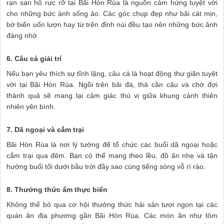
rạn san hô rực rỡ tại Bãi Hòn Rùa là nguồn cảm hứng tuyệt vời
cho những bức ảnh sống ảo. Các góc chụp đẹp như bãi cát mịn,
bờ biển uốn lượn hay từ trên đỉnh núi đều tạo nên những bức ảnh
đáng nhớ.
6. Câu cá giải trí
Nếu bạn yêu thích sự tĩnh lặng, câu cá là hoạt động thư giãn tuyệt
vời tại Bãi Hòn Rùa. Ngồi trên bãi đá, thả cần câu và chờ đợi
thành quả sẽ mang lại cảm giác thú vị giữa khung cảnh thiên
nhiên yên bình.
7. Dã ngoại và cắm trại
Bãi Hòn Rùa là nơi lý tưởng để tổ chức các buổi dã ngoại hoặc
cắm trại qua đêm. Bạn có thể mang theo lều, đồ ăn nhẹ và tận
hưởng buổi tối dưới bầu trời đầy sao cùng tiếng sóng vỗ rì rào.
8. Thưởng thức ẩm thực biển
Không thể bỏ qua cơ hội thưởng thức hải sản tươi ngon tại các
quán ăn địa phương gần Bãi Hòn Rùa. Các món ăn như tôm