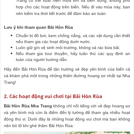
Trang có thể xuất hiện mưa lớn và biển động, không phù
hợp cho các hoạt động trên biển. Nếu đi vào mùa này, bạn
nên kiểm tra thời tiết trước để đảm bảo an toàn.
Lưu ý khi tham quan Bãi Hòn Rùa
Chuẩn bị đồ bơi, kem chống nắng, và các vật dụng cần thiết
nếu tham gia các hoạt động dưới nước.
Luôn giữ gìn vệ sinh môi trường, không xả rác bừa bãi.
Nếu tham gia tour thuyền, hãy tuân thủ các quy định an
toàn của người hướng dẫn.
Hãy đến Bãi Hòn Rùa để tận hưởng vẻ đẹp yên bình của biển cả
và khám phá một trong những thiên đường hoang sơ nhất tại Nha
Trang!
2. Các hoạt động vui chơi tại Bãi Hòn Rùa
Bãi Hòn Rùa Nha Trang
không chỉ nổi tiếng với vẻ đẹp hoang sơ
và yên bình mà còn là điểm đến lý tưởng để tham gia nhiều hoạt
động thú vị. Dưới đây là những hoạt động vui chơi mà bạn không
nên bỏ lỡ khi ghé thăm Bãi Hòn Rùa: