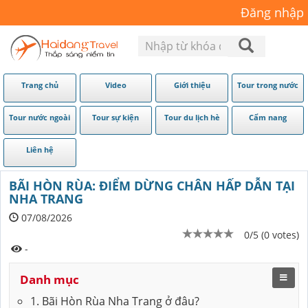
Đăng nhập
Trang chủ
Video
Giới thiệu
Tour trong nước
Tour nước ngoài
Tour sự kiện
Tour du lịch hè
Cẩm nang
Liên hệ
BÃI HÒN RÙA: ĐIỂM DỪNG CHÂN HẤP DẪN TẠI
NHA TRANG
07/08/2026
0/5 (0 votes)
-
Danh mục
1. Bãi Hòn Rùa Nha Trang ở đâu?