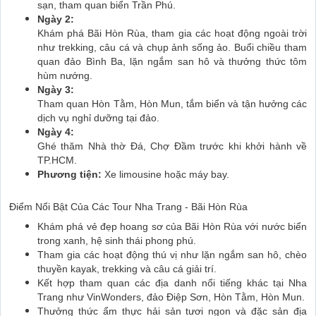
sạn, tham quan biển Trần Phú.
Ngày 2:
Khám phá Bãi Hòn Rùa, tham gia các hoạt động ngoài trời
như trekking, câu cá và chụp ảnh sống ảo. Buổi chiều tham
quan đảo Bình Ba, lặn ngắm san hô và thưởng thức tôm
hùm nướng.
Ngày 3:
Tham quan Hòn Tằm, Hòn Mun, tắm biển và tận hưởng các
dịch vụ nghỉ dưỡng tại đảo.
Ngày 4:
Ghé thăm Nhà thờ Đá, Chợ Đầm trước khi khởi hành về
TP.HCM.
Phương tiện:
Xe limousine hoặc máy bay.
Điểm Nổi Bật Của Các Tour Nha Trang - Bãi Hòn Rùa
Khám phá vẻ đẹp hoang sơ của Bãi Hòn Rùa với nước biển
trong xanh, hệ sinh thái phong phú.
Tham gia các hoạt động thú vị như lặn ngắm san hô, chèo
thuyền kayak, trekking và câu cá giải trí.
Kết hợp tham quan các địa danh nổi tiếng khác tại Nha
Trang như VinWonders, đảo Điệp Sơn, Hòn Tằm, Hòn Mun.
Thưởng thức ẩm thực hải sản tươi ngon và đặc sản địa