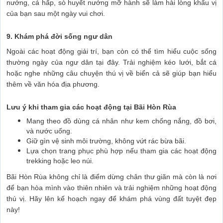
nướng, cá hấp, sò huyết nướng mỡ hành sẽ làm hài lòng khẩu vị
của bạn sau một ngày vui chơi.
9. Khám phá đời sống ngư dân
Ngoài các hoạt động giải trí, bạn còn có thể tìm hiểu cuộc sống
thường ngày của ngư dân tại đây. Trải nghiệm kéo lưới, bắt cá
hoặc nghe những câu chuyện thú vị về biển cả sẽ giúp bạn hiểu
thêm về văn hóa địa phương.
Lưu ý khi tham gia các hoạt động tại Bãi Hòn Rùa
Mang theo đồ dùng cá nhân như kem chống nắng, đồ bơi,
và nước uống.
Giữ gìn vệ sinh môi trường, không vứt rác bừa bãi.
Lựa chọn trang phục phù hợp nếu tham gia các hoạt động
trekking hoặc leo núi.
Bãi Hòn Rùa không chỉ là điểm dừng chân thư giãn mà còn là nơi
để bạn hòa mình vào thiên nhiên và trải nghiệm những hoạt động
thú vị. Hãy lên kế hoạch ngay để khám phá vùng đất tuyệt đẹp
này!