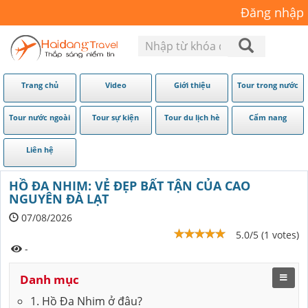
Đăng nhập
Trang chủ
Video
Giới thiệu
Tour trong nước
Tour nước ngoài
Tour sự kiện
Tour du lịch hè
Cẩm nang
Liên hệ
HỒ ĐA NHIM: VẺ ĐẸP BẤT TẬN CỦA CAO
NGUYÊN ĐÀ LẠT
07/08/2026
5.0/5 (1 votes)
-
Danh mục
1. Hồ Đa Nhim ở đâu?