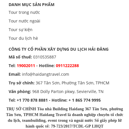
DANH MỤC SẢN PHẨM
Tour trong nước
Tour nước ngoài
Tour sự kiện
Tour du lịch hè
CÔNG TY CỔ PHẦN XÂY DỰNG DU LỊCH HẢI ĐĂNG
Mã số thuế:
0310535887
Tel:
19002011
- Hotline:
0911222288
Email:
info@haidangtravel.com
Trụ sở chính:
367 Tân Sơn, Phường Tân Sơn, TPHCM
Văn phòng:
968 Dolly Parton pkwy, Sevierville, TN
Tel:
+1 770 878 8881
- Hotline:
+ 1 865 774 9995
TRỤ SỞ CHÍNH Tòa nhà Building Haidang 367 Tân Sơn, phường
Tân Sơn, TPHCM Haidang Travel là doanh nghiệp chuyên tổ chức
du lịch, teambuilding, event trong và ngoài nước Số giấy phép lữ
hành quốc tế: 79-723/2017/TCDL-GP LHQT