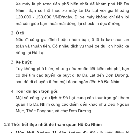
Xe máy là phương tiện phổ biến nhất để khám phá Hồ Đa
Nhim. Bạn có thể thuê xe máy tại Đà Lạt với giá khoảng
120.000 - 150.000 VNĐ/ngày. Đi xe máy không chỉ tiện lợi
mà còn giúp bạn thoải mái dừng lại check-in dọc đường.
Ô tô
:
Nếu đi cùng gia đình hoặc nhóm bạn, ô tô là lựa chọn an
toàn và thuận tiện. Có nhiều dịch vụ thuê xe du lịch hoặc xe
riêng tại Đà Lạt.
Xe buýt
:
Tuy không phổ biến, nhưng nếu muốn tiết kiệm chi phí, bạn
có thể tìm các tuyến xe buýt đi từ Đà Lạt đến Đơn Dương,
sau đó di chuyển thêm một đoạn ngắn đến Hồ Đa Nhim.
Tour du lịch trọn gói
:
Một số công ty du lịch ở Đà Lạt cung cấp tour trọn gói tham
quan Hồ Đa Nhim cùng các điểm đến khác như Đèo Ngoạn
Mục, Thác Pongour, và chợ Đơn Dương.
1.3 Thời tiết đẹp nhất để tham quan Hồ Đa Nhim
Mùa khô (tháng 11 đến tháng 4)
: Đây là thời điểm lý