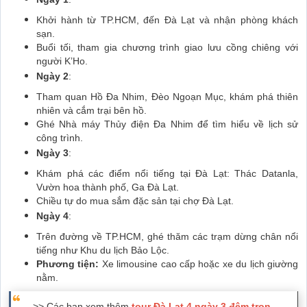
Khởi hành từ TP.HCM, đến Đà Lạt và nhận phòng khách
sạn.
Buổi tối, tham gia chương trình giao lưu cồng chiêng với
người K’Ho.
Ngày 2
:
Tham quan Hồ Đa Nhim, Đèo Ngoạn Mục, khám phá thiên
nhiên và cắm trại bên hồ.
Ghé Nhà máy Thủy điện Đa Nhim để tìm hiểu về lịch sử
công trình.
Ngày 3
:
Khám phá các điểm nổi tiếng tại Đà Lạt: Thác Datanla,
Vườn hoa thành phố, Ga Đà Lạt.
Chiều tự do mua sắm đặc sản tại chợ Đà Lạt.
Ngày 4
:
Trên đường về TP.HCM, ghé thăm các trạm dừng chân nổi
tiếng như Khu du lịch Bảo Lộc.
Phương tiện:
Xe limousine cao cấp hoặc xe du lịch giường
nằm.
>> Các bạn xem thêm
tour Đà Lạt 4 ngày 3 đêm trọn