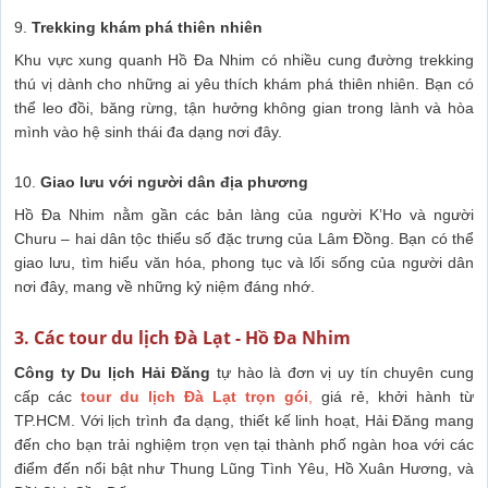
9.
Trekking khám phá thiên nhiên
Khu vực xung quanh Hồ Đa Nhim có nhiều cung đường trekking
thú vị dành cho những ai yêu thích khám phá thiên nhiên. Bạn có
thể leo đồi, băng rừng, tận hưởng không gian trong lành và hòa
mình vào hệ sinh thái đa dạng nơi đây.
10.
Giao lưu với người dân địa phương
Hồ Đa Nhim nằm gần các bản làng của người K’Ho và người
Churu – hai dân tộc thiểu số đặc trưng của Lâm Đồng. Bạn có thể
giao lưu, tìm hiểu văn hóa, phong tục và lối sống của người dân
nơi đây, mang về những kỷ niệm đáng nhớ.
3. Các tour du lịch Đà Lạt - Hồ Đa Nhim
Công ty Du lịch Hải Đăng
tự hào là đơn vị uy tín chuyên cung
cấp các
tour du lịch Đà Lạt trọn gói
,
giá rẻ, khởi hành từ
TP.HCM. Với lịch trình đa dạng, thiết kế linh hoạt, Hải Đăng mang
đến cho bạn trải nghiệm trọn vẹn tại thành phố ngàn hoa với các
điểm đến nổi bật như Thung Lũng Tình Yêu, Hồ Xuân Hương, và