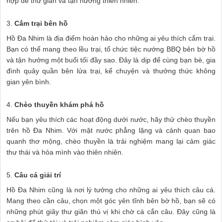
hợp để thư giãn và tận hưởng thiên nhiên.
3.
Cắm trại bên hồ
Hồ Đa Nhim là địa điểm hoàn hảo cho những ai yêu thích cắm trại.
Bạn có thể mang theo lều trại, tổ chức tiệc nướng BBQ bên bờ hồ
và tận hưởng một buổi tối đầy sao. Đây là dịp để cùng bạn bè, gia
đình quây quần bên lửa trại, kể chuyện và thưởng thức không
gian yên bình.
4.
Chèo thuyền khám phá hồ
Nếu bạn yêu thích các hoạt động dưới nước, hãy thử chèo thuyền
trên hồ Đa Nhim. Với mặt nước phẳng lặng và cảnh quan bao
quanh thơ mộng, chèo thuyền là trải nghiệm mang lại cảm giác
thư thái và hòa mình vào thiên nhiên.
5.
Câu cá giải trí
Hồ Đa Nhim cũng là nơi lý tưởng cho những ai yêu thích câu cá.
Mang theo cần câu, chọn một góc yên tĩnh bên bờ hồ, bạn sẽ có
những phút giây thư giãn thú vị khi chờ cá cắn câu. Đây cũng là