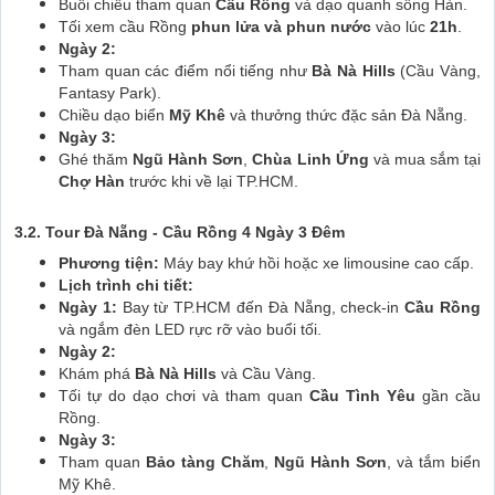
Buổi chiều tham quan
Cầu Rồng
và dạo quanh sông Hàn.
Tối xem cầu Rồng
phun lửa và phun nước
vào lúc
21h
.
Ngày 2:
Tham quan các điểm nổi tiếng như
Bà Nà Hills
(Cầu Vàng,
Fantasy Park).
Chiều dạo biển
Mỹ Khê
và thưởng thức đặc sản Đà Nẵng.
Ngày 3:
Ghé thăm
Ngũ Hành Sơn
,
Chùa Linh Ứng
và mua sắm tại
Chợ Hàn
trước khi về lại TP.HCM.
3.2. Tour Đà Nẵng - Cầu Rồng 4 Ngày 3 Đêm
Phương tiện:
Máy bay khứ hồi hoặc xe limousine cao cấp.
Lịch trình chi tiết:
Ngày 1:
Bay từ TP.HCM đến Đà Nẵng, check-in
Cầu Rồng
và ngắm đèn LED rực rỡ vào buổi tối.
Ngày 2:
Khám phá
Bà Nà Hills
và Cầu Vàng.
Tối tự do dạo chơi và tham quan
Cầu Tình Yêu
gần cầu
Rồng.
Ngày 3:
Tham quan
Bảo tàng Chăm
,
Ngũ Hành Sơn
, và tắm biển
Mỹ Khê.