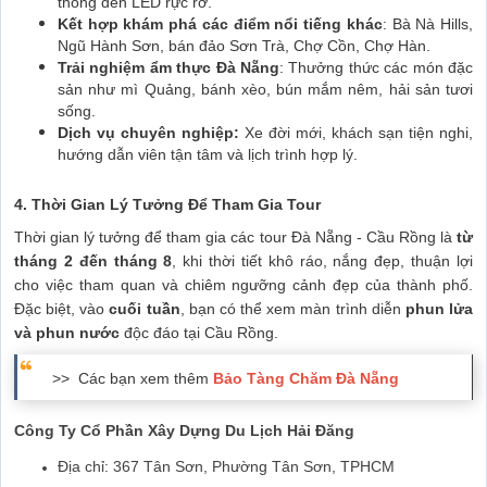
thống đèn LED rực rỡ.
Kết hợp khám phá các điểm nổi tiếng khác
: Bà Nà Hills,
Ngũ Hành Sơn, bán đảo Sơn Trà, Chợ Cồn, Chợ Hàn.
Trải nghiệm ẩm thực Đà Nẵng
: Thưởng thức các món đặc
sản như mì Quảng, bánh xèo, bún mắm nêm, hải sản tươi
sống.
Dịch vụ chuyên nghiệp:
Xe đời mới, khách sạn tiện nghi,
hướng dẫn viên tận tâm và lịch trình hợp lý.
4. Thời Gian Lý Tưởng Để Tham Gia Tour
Thời gian lý tưởng để tham gia các tour Đà Nẵng - Cầu Rồng là
từ
tháng 2 đến tháng 8
, khi thời tiết khô ráo, nắng đẹp, thuận lợi
cho việc tham quan và chiêm ngưỡng cảnh đẹp của thành phố.
Đặc biệt, vào
cuối tuần
, bạn có thể xem màn trình diễn
phun lửa
và phun nước
độc đáo tại Cầu Rồng.
>> Các bạn xem thêm
Bảo Tàng Chăm Đà Nẵng
Công Ty Cổ Phần Xây Dựng Du Lịch Hải Đăng
Địa chỉ: 367 Tân Sơn, Phường Tân Sơn, TPHCM