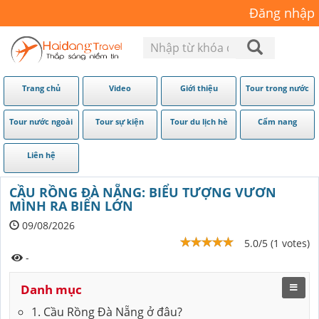
Đăng nhập
Trang chủ
Video
Giới thiệu
Tour trong nước
Tour nước ngoài
Tour sự kiện
Tour du lịch hè
Cẩm nang
Liên hệ
CẦU RỒNG ĐÀ NẴNG: BIỂU TƯỢNG VƯƠN
MÌNH RA BIỂN LỚN
09/08/2026
5.0/5 (1 votes)
-
Danh mục
1. Cầu Rồng Đà Nẵng ở đâu?