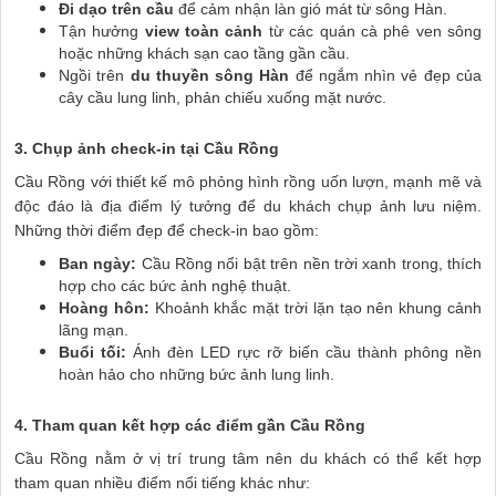
Đi dạo trên cầu
để cảm nhận làn gió mát từ sông Hàn.
Tận hưởng
view toàn cảnh
từ các quán cà phê ven sông
hoặc những khách sạn cao tầng gần cầu.
Ngồi trên
du thuyền sông Hàn
để ngắm nhìn vẻ đẹp của
cây cầu lung linh, phản chiếu xuống mặt nước.
3. Chụp ảnh check-in tại Cầu Rồng
Cầu Rồng với thiết kế mô phỏng hình rồng uốn lượn, mạnh mẽ và
độc đáo là địa điểm lý tưởng để du khách chụp ảnh lưu niệm.
Những thời điểm đẹp để check-in bao gồm:
Ban ngày:
Cầu Rồng nổi bật trên nền trời xanh trong, thích
hợp cho các bức ảnh nghệ thuật.
Hoàng hôn:
Khoảnh khắc mặt trời lặn tạo nên khung cảnh
lãng mạn.
Buổi tối:
Ánh đèn LED rực rỡ biến cầu thành phông nền
hoàn hảo cho những bức ảnh lung linh.
4. Tham quan kết hợp các điểm gần Cầu Rồng
Cầu Rồng nằm ở vị trí trung tâm nên du khách có thể kết hợp
tham quan nhiều điểm nổi tiếng khác như: