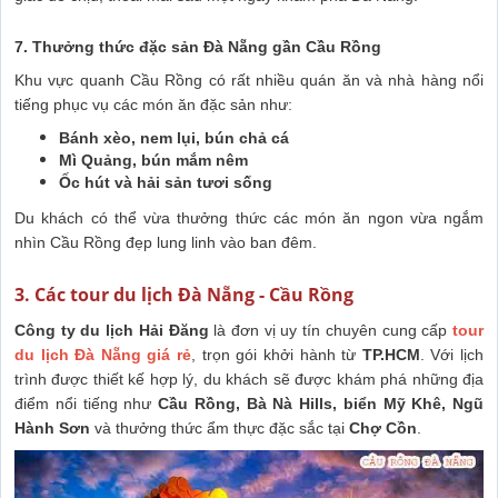
7. Thưởng thức đặc sản Đà Nẵng gần Cầu Rồng
Khu vực quanh Cầu Rồng có rất nhiều quán ăn và nhà hàng nổi
tiếng phục vụ các món ăn đặc sản như:
Bánh xèo, nem lụi, bún chả cá
Mì Quảng, bún mắm nêm
Ốc hút và hải sản tươi sống
Du khách có thể vừa thưởng thức các món ăn ngon vừa ngắm
nhìn Cầu Rồng đẹp lung linh vào ban đêm.
3. Các tour du lịch Đà Nẵng - Cầu Rồng
Công ty du lịch Hải Đăng
là đơn vị uy tín chuyên cung cấp
tour
du lịch Đà Nẵng giá rẻ
, trọn gói khởi hành từ
TP.HCM
. Với lịch
trình được thiết kế hợp lý, du khách sẽ được khám phá những địa
điểm nổi tiếng như
Cầu Rồng, Bà Nà Hills, biển Mỹ Khê, Ngũ
Hành Sơn
và thưởng thức ẩm thực đặc sắc tại
Chợ Cồn
.