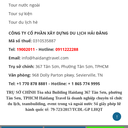
Tour nước ngoài
Tour sự kiện
Tour du lịch hè
CÔNG TY CỔ PHẦN XÂY DỰNG DU LỊCH HẢI ĐĂNG
Mã số thuế:
0310535887
Tel:
19002011
- Hotline:
0911222288
Email:
info@haidangtravel.com
Trụ sở chính:
367 Tân Sơn, Phường Tân Sơn, TPHCM
Văn phòng:
968 Dolly Parton pkwy, Sevierville, TN
Tel:
+1 770 878 8881
- Hotline:
+ 1 865 774 9995
TRỤ SỞ CHÍNH Tòa nhà Building Haidang 367 Tân Sơn, phường
Tân Sơn, TPHCM Haidang Travel là doanh nghiệp chuyên tổ chức
du lịch, teambuilding, event trong và ngoài nước Số giấy phép lữ
hành quốc tế: 79-723/2017/TCDL-GP LHQT
↑