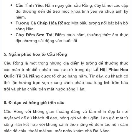
Cầu Tình Yêu
: Nằm ngay gần cầu Rồng, đây là nơi các cặp
đôi thường đến để treo móc khóa tình yêu và chụp ảnh kỷ
niệm.
Tượng Cá Chép Hóa Rồng
: Một biểu tượng nổi bật bên bờ
sông Hàn.
Chợ Đêm Sơn Trà
: Điểm mua sắm, thưởng thức ẩm thực
địa phương sôi động vào buổi tối.
5. Ngắm pháo hoa từ Cầu Rồng
Cầu Rồng là một trong những địa điểm lý tưởng để thưởng thức
các màn trình diễn pháo hoa rực rỡ trong dịp
Lễ Hội Pháo Hoa
Quốc Tế Đà Nẵng
được tổ chức hàng năm. Từ đây, du khách có
thể tận hưởng trọn vẹn khung cảnh pháo hoa lung linh trên bầu
trời và phản chiếu trên mặt nước sông Hàn.
6. Đi dạo và hóng gió trên cầu
Cầu Rồng với không gian thoáng đãng và tầm nhìn đẹp là nơi
tuyệt vời để du khách đi dạo, hóng gió và thư giãn. Làn gió mát từ
sông Hàn kết hợp với khung cảnh thơ mộng về đêm tạo nên cảm
giác dễ chịu, thoải mái sau một ngày khám phá Đà Nẵng.