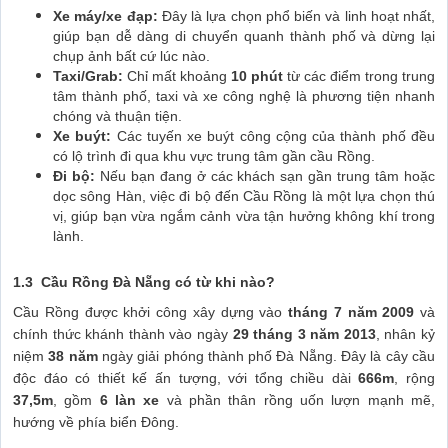
Xe máy/xe đạp:
Đây là lựa chọn phổ biến và linh hoạt nhất,
giúp bạn dễ dàng di chuyển quanh thành phố và dừng lại
chụp ảnh bất cứ lúc nào.
Taxi/Grab:
Chỉ mất khoảng
10 phút
từ các điểm trong trung
tâm thành phố, taxi và xe công nghệ là phương tiện nhanh
chóng và thuận tiện.
Xe buýt:
Các tuyến xe buýt công cộng của thành phố đều
có lộ trình đi qua khu vực trung tâm gần cầu Rồng.
Đi bộ:
Nếu bạn đang ở các khách sạn gần trung tâm hoặc
dọc sông Hàn, việc đi bộ đến Cầu Rồng là một lựa chọn thú
vị, giúp bạn vừa ngắm cảnh vừa tận hưởng không khí trong
lành.
1.3 Cầu Rồng Đà Nẵng có từ khi nào?
Cầu Rồng được khởi công xây dựng vào
tháng 7 năm 2009
và
chính thức khánh thành vào ngày
29 tháng 3 năm 2013
, nhân kỷ
niệm
38 năm
ngày giải phóng thành phố Đà Nẵng. Đây là cây cầu
độc đáo có thiết kế ấn tượng, với tổng chiều dài
666m
, rộng
37,5m
, gồm
6 làn xe
và phần thân rồng uốn lượn mạnh mẽ,
hướng về phía biển Đông.