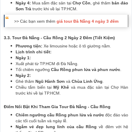
Ngày 4:
Mua sắm đặc sản tại
Chợ Cồn
, ghé thăm
bán đảo
Sơn Trà
trước khi về lại TP.HCM.
>> Các bạn xem thêm
giá tour Đà Nẵng 4 ngày 3 đêm
3.3. Tour Đà Nẵng - Cầu Rồng 2 Ngày 2 Đêm (Tiết Kiệm)
Phương tiện:
Xe limousine hoặc ô tô giường nằm.
Lịch trình chi tiết:
Ngày 1:
Xuất phát từ TP.HCM đi Đà Nẵng.
Tối chiêm ngưỡng
Cầu Rồng phun lửa và phun nước
.
Ngày 2:
Ghé thăm
Ngũ Hành Sơn
và
Chùa Linh Ứng
.
Chiều tắm biển tại
Mỹ Khê
và mua đặc sản tại Chợ Hàn
trước khi về lại TP.HCM.
Điểm Nổi Bật Khi Tham Gia Tour Đà Nẵng - Cầu Rồng
Chiêm ngưỡng cầu Rồng phun lửa và nước
độc đáo vào
các tối cuối tuần và ngày lễ.
Ngắm vẻ đẹp lung linh của cầu Rồng
về đêm với hệ